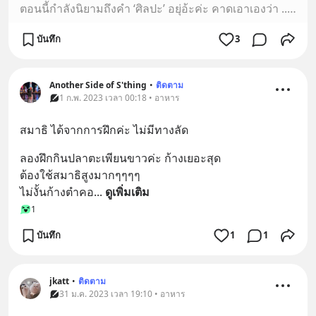
ตอนนี้กำลังนิยามถึงคำ ‘ศิลปะ’ อยุ่อ้ะค่ะ คาดเอาเองว่า ... หมายถึงสิ่งใดๆ ทั้งจากธรรมชาติ และมนุษย์สรรค์สร้าง ที่จรรโลง & เสริมพลังด้านบวกให้แก่มนุษย์
บันทึก
3
Another Side of S'thing
•
ติดตาม
1 ก.พ. 2023 เวลา 00:18 • อาหาร
สมาธิ ได้จากการฝึกค่ะ ไม่มีทางลัด
ลองฝึกกินปลาตะเพียนขาวค่ะ ก้างเยอะสุด
ต้องใช้สมาธิสูงมากๆๆๆๆ
ไม่งั้นก้างตำคอ
... 
ดูเพิ่มเติม
1
บันทึก
1
1
jkatt
•
ติดตาม
31 ม.ค. 2023 เวลา 19:10 • อาหาร