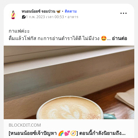
หนอนน้อยซ์ จอมป่วน 🦋
•
ติดตาม
1 ก.พ. 2023 เวลา 00:53 • อาหาร
กาแฟค่ะะ
ดื่มแล้วโฟกัส กะการอ่านตำราได้ดี ไม่มีง่วง 🤩
... 
อ่านต่อ
BLOCKDIT.COM
[หนอนน้อยซ์เจ้าปัญหา 🌈💕🧭] ตอนนี้กำลังนิยามถึงคำ ‘ศิลปะ’ อยุ่อ้ะค่ะ คาดเอาเองว่า ... หมายถึงสิ่งใดๆ ทั้งจากธรรมชาติ และมนุษย์สรรค์สร้าง ที่จรรโลง & เสริมพลังด้านบวกให้แก่มนุษย์ ความเห็นส่วนตัว เลยคิดว่าศิลปะครอบคลุมได้ค่อนข้างก