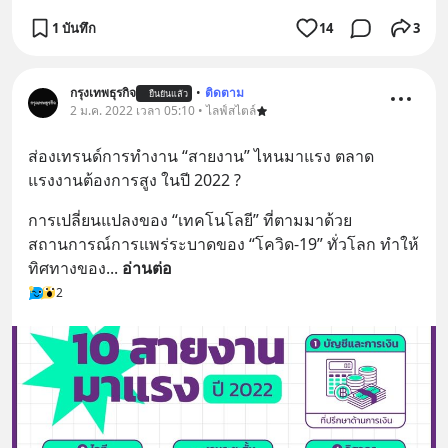
1 บันทึก
14
3
กรุงเทพธุรกิจ
•
ติดตาม
ยืนยันแล้ว
2 ม.ค. 2022 เวลา 05:10 • ไลฟ์สไตล์
ส่องเทรนด์การทำงาน “สายงาน” ไหนมาแรง ตลาด
แรงงานต้องการสูง ในปี 2022 ?
การเปลี่ยนแปลงของ “เทคโนโลยี” ที่ตามมาด้วย
สถานการณ์การแพร่ระบาดของ “โควิด-19” ทั่วโลก ทำให้
ทิศทางของ
... 
อ่านต่อ
2