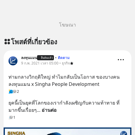
โฆษณา
โพสต์ที่เกี่ยวข้อง
ลงทุนแมน
•
ติดตาม
ยืนยันแล้ว
9 ก.พ. 2021 เวลา 05:00 • ธุรกิจ
ท่ามกลางวิกฤติใหญ่ ทำไมกลับเป็นโอกาส ของบางคน
ลงทุนแมน x Singha People Development
2
ยุคนี้เป็นยุคที่โลกของเรากำลังเผชิญกับความท้าทาย ที่
มากขึ้นเรื่อยๆ
... 
อ่านต่อ
1