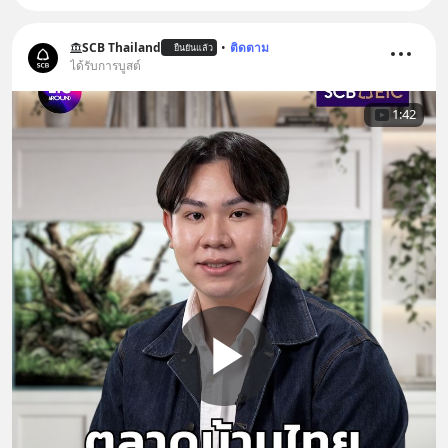
SCB Thailand
•
ติดตาม
ยืนยันแล้ว
ได้รับการบูสต์
1:42