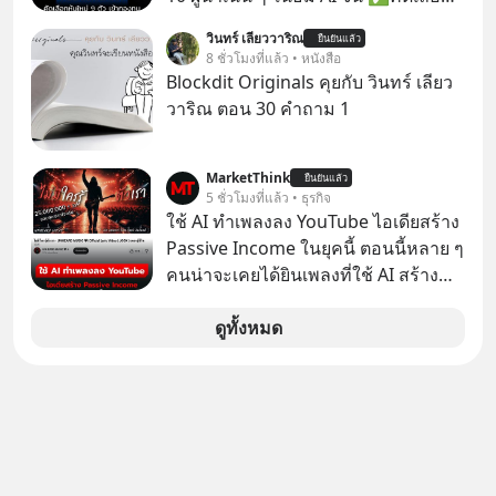
หุ้นใหม่ 9 ตัว เข้ากองทุน ✅ร่วมเป็น
วินทร์ เลียววาริณ
ยืนยันแล้ว
เจ้าของผู้นำ AI จีน ตั้งแต่โรงงานผลิตชิป
8 ชั่วโมงที่แล้ว • หนังสือ
หน่วยความจำ โมเดล AI ยันหุ่นยนต์
Blockdit Originals คุยกับ วินทร์ เลียว
✅ได้การรับยกเว้นภาษี Capital Gain
วาริณ ตอน 30 คำถาม 1
ตามกฎหมายภาษีของประเทศไทย
MarketThink
ยืนยันแล้ว
5 ชั่วโมงที่แล้ว • ธุรกิจ
ใช้ AI ทำเพลงลง YouTube ไอเดียสร้าง
Passive Income ในยุคนี้ ตอนนี้หลาย ๆ
คนน่าจะเคยได้ยินเพลงที่ใช้ AI สร้าง
ผ่านหูกันมาบ้าง เช่น เพลง “ไม่มีใคร
รู้ตัวเรา” จากช่องชื่อว่า UNHEARD
ดูทั้งหมด
MUSIC ที่ตอนนี้มียอดรับชมกว่า 26
ล้านครั้งแล้ว