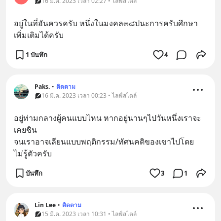
16 มี.ค. 2023 เวลา 02:27 • ไลฟ์สไตล์
อยู่ในที่อันควรครับ​ หนึ่งในมงคล๓๘ปนะการครับศึกษา
เพิ่มเติมได้ครับ
1 บันทึก
4
Paks.
•
ติดตาม
16 มี.ค. 2023 เวลา 00:23 • ไลฟ์สไตล์
อยู่ท่ามกลางผู้คนแบบไหน หากอยู่นานๆไปวันหนึ่งเราจะ
เคยชิน
จนเราอาจเลียนแบบพฤติกรรม/ทัศนคติของเขาไปโดย
ไม่รู้ตัวครับ
บันทึก
3
1
Lin Lee
•
ติดตาม
15 มี.ค. 2023 เวลา 10:31 • ไลฟ์สไตล์