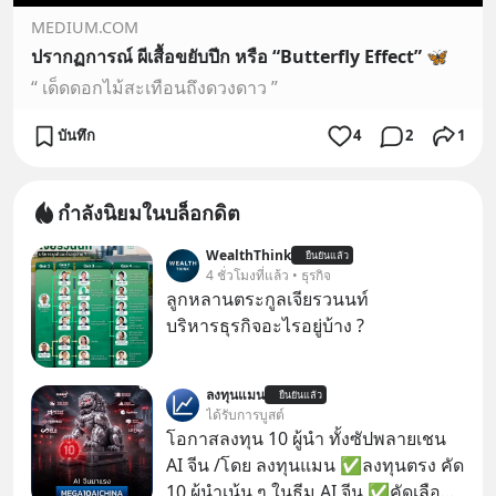
MEDIUM.COM
ปรากฏการณ์ ผีเสื้อขยับปีก หรือ “Butterfly Effect” 🦋
“ เด็ดดอกไม้สะเทือนถึงดวงดาว ”
บันทึก
4
2
1
กำลังนิยมในบล็อกดิต
WealthThink
ยืนยันแล้ว
4 ชั่วโมงที่แล้ว • ธุรกิจ
ลูกหลานตระกูลเจียรวนนท์
บริหารธุรกิจอะไรอยู่บ้าง ?
ลงทุนแมน
ยืนยันแล้ว
ได้รับการบูสต์
โอกาสลงทุน 10 ผู้นำ ทั้งซัปพลายเชน
AI จีน /โดย ลงทุนแมน ✅ลงทุนตรง คัด
10 ผู้นำเน้น ๆ ในธีม AI จีน ✅คัดเลือก