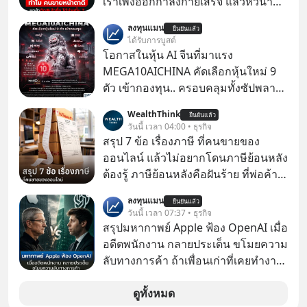
เราเพิ่งออกกำลังกายเสร็จ แล้วหิวน้ำ
มาก ๆ แล้วเจอร้านขายน้ำอยู่สองร้านที่
ลงทุนแมน
ยืนยันแล้ว
ขายของเหมือนกันทุกอย่าง
ได้รับการบูสต์
โอกาสในหุ้น AI จีนที่มาแรง
MEGA10AICHINA คัดเลือกหุ้นใหม่ 9
ตัว เข้ากองทุน.. ครอบคลุมทั้งซัปพลาย
เชน AI จีน พิเศษ ช่วง 3 - 19 ส.ค. 69 มี
WealthThink
ยืนยันแล้ว
โปรโมชัน ลด 50% ค่าธรรมเนียมซื้อ |
วันนี้ เวลา 04:00 • ธุรกิจ
ยอด 2 ล้านบาทขึ้นไป ฟรีค่าธรรมเนียม
สรุป 7 ข้อ เรื่องภาษี ที่คนขายของ
ซื้อ
ออนไลน์ แล้วไม่อยากโดนภาษีย้อนหลัง
ต้องรู้ ภาษีย้อนหลังคือฝันร้าย ที่พ่อค้า
แม่ค้าคนไหนก็คงไม่อยากพบเจอ
ลงทุนแมน
ยืนยันแล้ว
วันนี้ เวลา 07:37 • ธุรกิจ
สรุปมหากาพย์ Apple ฟ้อง OpenAI เมื่อ
อดีตพนักงาน กลายประเด็น ขโมยความ
ลับทางการค้า ถ้าเพื่อนเก่าที่เคยทำงาน
ด้วยกัน ทักมาขอให้เราช่วยหาไฟล์งาน
เก่าที่เขาเคยทำไว้ ตอนยังอยู่บริษัท
ดูทั้งหมด