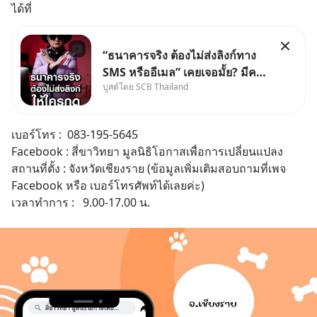
ได้ที่
“ธนาคารจริง ต้องไม่ส่งลิงก์ทาง
SMS หรืออีเมล” เคยเจอมั้ย? มีคน
บูสต์โดย SCB Thailand
อ้างว่าโทรจากธนาคาร บอกว่า
บัญชีมีปัญหา แล้วให้กดลิงก์โน่นนี่
หรือสแกนคิวอาร์โค้ดทันที มาฟัง
เบอร์โทร :  083-195-5645 
“ป้าเก๋าเล่ากลโกง” เพื่อรู้ทันมุก
Facebook : สี่ขาวิทยา มูลนิธิโอกาสเพื่อการเปลี่ยนแปลง 
หลอกลวงในคราบ
สถานที่ตั้ง : จังหวัดเชียงราย (ข้อมูลเพิ่มเติมสอบถามที่เพจ 
Facebook หรือ เบอร์โทรศัพท์ได้เลยค่ะ) 
เวลาทำการ :   9.00-17.00 น.