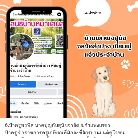
6.ป้าครูพรพิศ นาคบุญกับสุนัขจรจัด จ.กำแพงเพชร 
ป้าครู ข้าราชการครูเกษียณที่มักจะขี่จักรยานยนต์คู่ใจขน