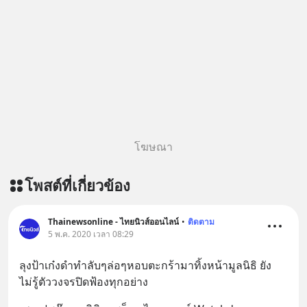
โฆษณา
โพสต์ที่เกี่ยวข้อง
Thainewsonline - ไทยนิวส์ออนไลน์
•
ติดตาม
5 พ.ค. 2020 เวลา 08:29
ลุงป้าเก๋งดำทำลับๆล่อๆหอบตะกร้ามาทิ้งหน้ามูลนิธิ ยัง
ไม่รู้ตัววงจรปิดฟ้องทุกอย่าง