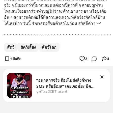
จริง ๆ มีเยอะกว่านี้มากเลยย แต่เอาเป็นว่าพี่ ๆ สายบุญท่าน
ไหนสนใจอยากร่วมทำบุญไม่ว่าจะด้านอาหาร ยา หรือปัจจัย
อื่น ๆ สามารถติดต่อได้ที่สถานสงเคราะห์สัตว์จรจัดใกล้บ้าน
ได้เลยน้าา วันนี้ 4 ขาสตอรี่ขอตัวลาไปก่อน สวัสดีค่าา ><
สัตว์
สัตว์เลี้ยง
สัตว์โลก
1 บันทึก
2
4
“ธนาคารจริง ต้องไม่ส่งลิงก์ทาง
SMS หรืออีเมล” เคยเจอมั้ย? มีคน
บูสต์โดย SCB Thailand
อ้างว่าโทรจากธนาคาร บอกว่า
บัญชีมีปัญหา แล้วให้กดลิงก์โน่นนี่
หรือสแกนคิวอาร์โค้ดทันที มาฟัง
“ป้าเก๋าเล่ากลโกง” เพื่อรู้ทันมุก