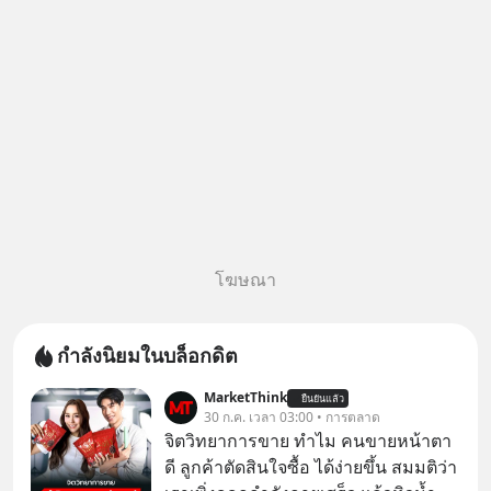
หลอกลวงในคราบ
โฆษณา
กำลังนิยมในบล็อกดิต
MarketThink
ยืนยันแล้ว
30 ก.ค. เวลา 03:00 • การตลาด
จิตวิทยาการขาย ทำไม คนขายหน้าตา
ดี ลูกค้าตัดสินใจซื้อ ได้ง่ายขึ้น สมมติว่า