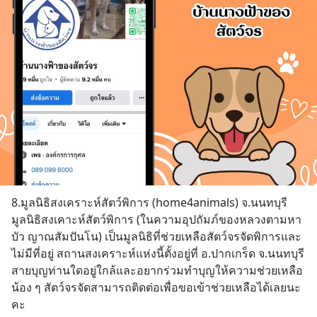
8.มูลนิธิสงเคราะห์สัตว์พิการ (home4animals) จ.นนทบุรี
มูลนิธิสงเคาะห์สัตว์พิการ (ในความอุปถัมภ์ของหลวงตามหา
บัว ญาณสัมปันโน) เป็นมูลนิธิที่ช่วยเหลือสัตว์จรจัดพิการและ
ไม่มีที่อยู่ สถานสงเคราะห์แห่งนี้ตั้งอยู่ที่ อ.ปากเกร็ด จ.นนทบุรี 
สายบุญท่านใดอยู่ใกล้และอยากร่วมทำบุญให้ความช่วยเหลือ
น้อง ๆ สัตว์จรจัดสามารถติดต่อเพื่อขอเข้าช่วยเหลือได้เลยนะ
คะ