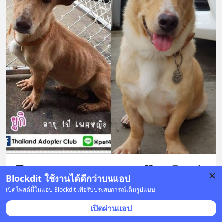
2 บันทึก
70
6
5
Blockdit ใช้งานได้ดีกว่าบนแอป
เปิดโพสต์นี้ในแอป Blockdit เพื่อรับประสบการณ์เต็มรูปแบบ
NTP59
•
ติดตาม
เปิดผ่านแอป
16 ก.พ. 2020 เวลา 04:07 • ความคิดเห็น