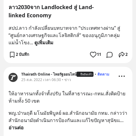
ลาว2030จาก Landlocked สู่ Land-
linked Economy
สปป.ลาว กำลังเปลี่ยนบทบาทจาก “ประเทศทางผ่าน” สู่ 
“ศูนย์กลางเศรษฐกิจและโลจิสติกส์” ของอนุภูมิภาคลุ่ม
แม่น้ำโขง
... 
ดูเพิ่มเติม
2 บันทึก
11
2
Thairath Online - ไทยรัฐออนไลน์
•
ติดตาม
ยืนยันแล้ว
25 ส.ค. 2022 เวลา 06:30 • ข่าว
ให้อาหารนกทั้งจำทั้งปรับ ในที่สาธารณะ-กทม.สั่งติดป้าย
ห้ามทั้ง 50 เขต
พญ.ป่านฤดี มโนมัยพิบูลย์ ผอ.สำนักอนามัย กทม. กล่าวว่า 
สำนักอนามัยดำเนินการป้องกันและแก้ไขปัญหาสุนัขแ
... 
อ่านต่อ