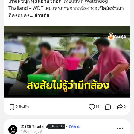
เพจเฟซบุ๊ก มูลนิธิวอชด็อก ไทยแลนด์ Watchdog 
Thailand – WDT เผยแพร่ภาพจากกล้องวงจรปิดมัดตัวนา
ทีครอบคร
... 
อ่านต่อ
2 บันทึก
11
2
SCB Thailand
•
ติดตาม
ยืนยันแล้ว
ได้รับการบูสต์