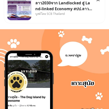
ลาว2030จาก Landlocked สู่ La
nd-linked Economy สปป.ลาว
บูสต์โดย SCB Thailand
กำลังเปลี่ยนบทบาทจาก “ประเทศ
ทางผ่าน” สู่ “ศูนย์กลางเศรษฐกิจ
และโลจิสติกส์” ของอนุภูมิภาคลุ่ม
แม่น้ำโขง