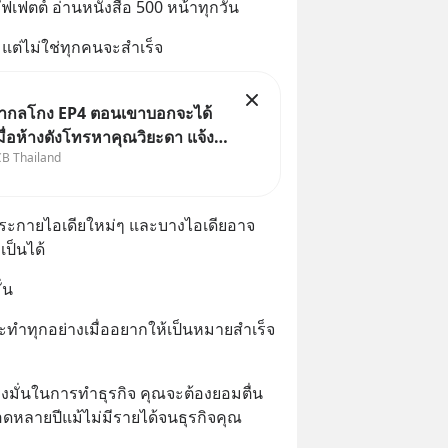
บัฟเฟตต์ อ่านหนังสือ 500 หน้าทุกวัน
แต่ไม่ใช่ทุกคนจะสำเร็จ
เล่ากลโกง EP4 ตอนเขาบอกจะได้
เมื่อห้างดังโทรหาคุณวิยะดา แจ้ง
CB Thailand
ลมสินค้าแล้วบอกว่าจะคืนเงิน คุณ
้เงินจริง หรือเป็นเรื่องจ้อจี้ หา
ที่ “ป้าเก๋าเล่ากลโกง” EP4 ตอน
ุดประกายไอเดียใหม่ๆ และบางไอเดียอาจ
เป็นได้
่น
่จะทำทุกอย่างเมื่ออยากให้เป็นหมายสำเร็จ 
ุ่งมั่นในการทำธุรกิจ คุณจะต้องยอมตื่น
ดหลายปีแม้ไม่มีรายได้จนธุรกิจคุณ