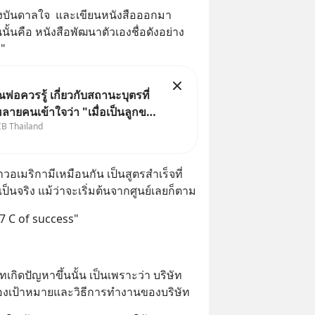
รงบันดาลใจ  และเขียนหนังสือออกมา
ั้นคือ หนังสือพัฒนาตัวเองชื่อดังอย่าง 
g"
ุณพ่อควรรู้ เกี่ยวกับสถานะบุตรที่
หลายคนเข้าใจว่า "เมื่อเป็นลูกของ
CB Thailand
่ ก็ย่อมเป็นบุตรชอบด้วย
องทั้งสองฝ่าย" แต่ในความเป็น
หมายไทยไม่ได้กำหนดไว้แบบนั้น
าวอเมริกามีเหมือนกัน เป็นสูตรสำเร็จที่
นจริง แม้ว่าจะเริ่มต้นจากศูนย์เลยก็ตาม
 "7 C of success"
ทเกิดปัญหาขึ้นนั้น เป็นเพราะว่า บริษัท
องเป้าหมายและวิธีการทำงานของบริษัท