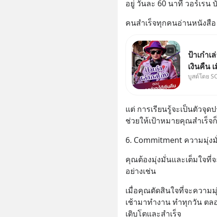
อยู่ วันละ 60 นาที วอร์เรน 
คนสำเร็จทุกคนอ่านหนังสือ 
ป้าเก๋า
เงินคืน 
บูสต์โดย S
เรื่องเค
วิยะดาจะได
คำตอบได้
แต่ การเรียนรู้จะเป็นตัวจ
“เขา
ช่วยให้เป้าหมายคุณสำเร็จก็
6. Commitment ความมุ่งมั
คุณต้องมุ่งมั่นและเต็มใจที
อย่างเช่น
เมื่อคุณตัดสินใจที่จะความม
เช้ามาทำงาน ทำทุกวัน ตลอ
เติบโตและสำเร็จ