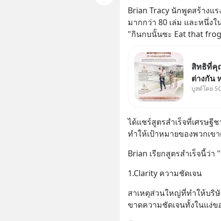
Brian Tracy นักพูดสร้างแ
มากกว่า 80 เล่ม และหนึ่งในน
"กินกบนั้นซะ Eat that fro
สิทธิที่ค
ต่างกัน 
บูสต์โดย S
พ่อและแม
กฎหมายข
จริง กฎ
ได้แชร์สูตรสำเร็จที่เศรษฐีช
ทำให้เป้าหมายของพวกเขาเป็
Brian เรียกสูตรสำเร็จนี้ว่า
1.Clarity ความชัดเจน
สาเหตุส่วนใหญ่ที่ทำให้บริษั
ขาดความชัดเจนทั้งในแง่ข