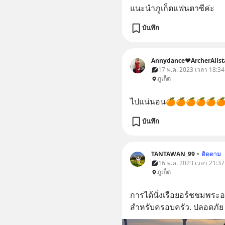
แนะนำภูเก็ตแฟนตาซีค่ะ
บันทึก
Annydance❤️ArcherAllst
17 พ.ค. 2023 เวลา 18:34 •
ภูเก็ต
ไปแน่นอน🍊🍊🍊🍊🍊
บันทึก
TANTAWAN_99
•
ติดตาม
16 พ.ค. 2023 เวลา 21:37 •
ภูเก็ต
การได้นั่งเรือยอร์ชชมพระอ
สำหรับครอบครัว. ปลอดภัย