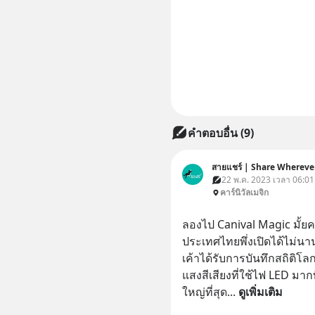
คำตอบอื่น
(
9
)
สายแชร์ | Share Whereve
22 พ.ค. 2023 เวลา 06:01 •
คาร์นิวัลเมจิก
ลองไป Canival Magic มั้ย
ประเทศไทยพึ่งเปิดได้ไม่นา
เค้าได้รับการบันทึกสถิติ
แสงสีเสียงที่ใช้ไฟ LED มากท
ใหญ่ที่สุด
... 
ดูเพิ่มเติม