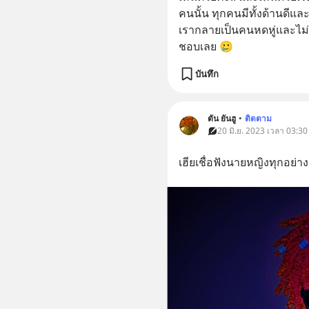
คนนั้น ทุกคนมีทั้งด้านดีและ
เรากลายเป็นคนหดหู่และไม่ค่
ชอบเลย 🥲
บันทึก
ตัน ยันฮู
•
ติดตาม
20 มิ.ย. 2023 เวลา 03:30
เฮียเชื่อฟังนายหญิงทุกอย่า