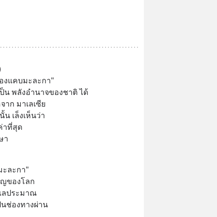
)
นช่องแคบมะละกา" 
เป็น พลังอำนาจของชาติ ได้
ื้อจาก มาเลเซีย
้น เล็งเห็นว่า
าที่สุด
กษา
บมะละกา"
ำคัญของโลก
เลประมาณ 
ป็นช่องทางผ่าน