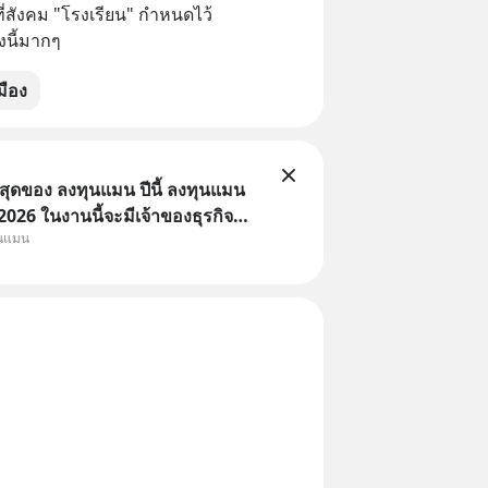
่สังคม "โรงเรียน" กำหนดไว้
องนี้มากๆ
มือง
่สุดของ ลงทุนแมน ปีนี้ ลงทุนแมน
26 ในงานนี้จะมีเจ้าของธุรกิจ
ุนแมน
หมึกกรุบ, Srichand, Jones’
A GLACE, Fastwork, MizuMi,
อิชิตัน มาแชร์ความรู้การสร้าง