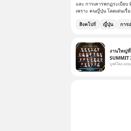
และ การเคารพกฏระเบียบ ที
เพราะ คนญี่ปุ่น โดดเด่นเรื่
สิงคโปร์
ญี่ปุ่น
การเ
งานใหญ่ที
SUMMIT 20
บูสต์โดย ลงท
Dr.PONG, 
Salad, L
KARMART, 
ธุรกิจ