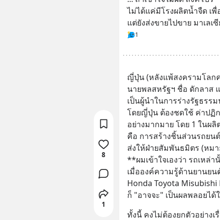
ไม่ได้แค่มีโรงผลิตน้ำจืด เ
แต่ยังส่งขายไปขาย มาเลเซีย 
1
ญี่ปุ่น (หลังแพ้สงครามโลกครั
นายพลสหรัฐฯ ชื่อ ดักลาส 
เป็นผู้นำในการร่างรัฐธรรมนูญ 
โดยญี่ปุ่น ต้องชดใช้ ค่าป
อย่างมากมาย โดย 1 ในผลิต
คือ การสร้างชิ้นส่วนรถยน
ส่งให้ฝ่ายสัมพันธมิตร (หมา
8
**ผมเข้าใจเองว่า รถเหล่า
เมื่อองค์ความรู้ด้านยานยนต
Honda Toyota Misubishi 
ก็ "อาจจะ" เป็นผลพลอยได้
1
ทั้งนี้ คงไม่ต้องยกตัวอย่างเร