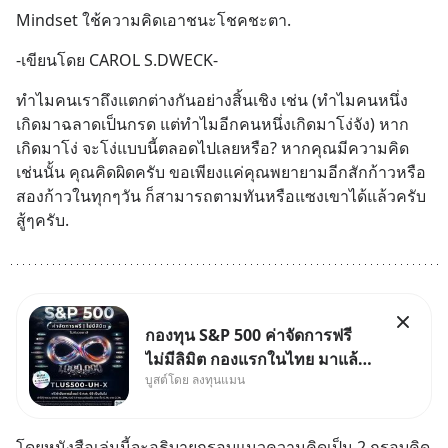
Mindset ใช้ความคิดเอาชนะโชคชะตา.
-เขียนโดย CAROL S.DWECK-
ทำไมคนเราถึงแตกต่างกันอย่างสิ้นเชิง เช่น (ทำไมคนหนึ่ง
เกิดมาฉลาดเป็นกรด แต่ทำไมอีกคนหนึ่งเกิดมาโง่จัง) หาก
เกิดมาโง่ จะโง่แบบนี้ตลอดไปเลยหรือ? หากคุณมีความคิด
เช่นนั้น คุณคิดผิดครับ ขอเพียงแค่คุณพยายามอีกสักก้าวหรือ
สองก้าวในทุกๆวัน ก็สามารถตามทันหรือแซงเขาได้แล้วครับ 
สู้ๆครับ.
กองทุน S&P 500 ค่าจัดการฟรี
ไม่มีลิมิต กองแรกในไทย มาแล้ว..
บูสต์โดย ลงทุนแมน
กองทุนที่ออกแบบมาเพื่อแก้ Pain
Point ใหญ่ของนักลงทุนไทย
พร้อมกัน 3 เรื่อง
โดยหนังสือเล่มนี้จะอธิบายกรอบแนวความคิดเป็น 2 กรอบคิด