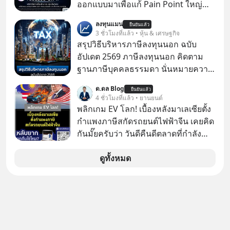
ออกแบบมาเพื่อแก้ Pain Point ใหญ่
ของนักลงทุนไทยพร้อมกัน 3 เรื่อง
ลงทุนแมน
ยืนยันแล้ว
3 ชั่วโมงที่แล้ว • หุ้น & เศรษฐกิจ
สรุปวิธีบริหารภาษีลงทุนนอก ฉบับ
อัปเดต 2569 ภาษีลงทุนนอก คิดตาม
ฐานภาษีบุคคลธรรมดา นั่นหมายความ
ว่าถ้าเรามีกำไร 100,000 บาท
ด.ดล Blog
ยืนยันแล้ว
4 ชั่วโมงที่แล้ว • ยานยนต์
พลิกเกม EV โลก! เบื้องหลังมาเลเซียตั้ง
กำแพงภาษีสกัดรถยนต์ไฟฟ้าจีน เคยคิด
กันมั๊ยครับว่า วันดีคืนดีตลาดที่กำลัง
เติบโตพุ่งทะยาน จะถูกมือมืดเตะตัดขา
จนหน้าทิ่มแบบไม่ทันตั้งตัว…
ดูทั้งหมด