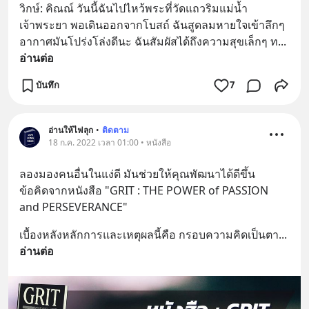
วิกษ์: คิณณ์ วันนี้ฉันไปไหว้พระที่วัดแถวริมแม่น้ำ
เจ้าพระยา พอเดินออกจากโบสถ์ ฉันสูดลมหายใจเข้าลึกๆ 
อากาศมันโปร่งโล่งดีนะ ฉันสัมผัสได้ถึงความสุขเล็กๆ ท
... 
อ่านต่อ
บันทึก
7
อ่านให้ไฟลุก
•
ติดตาม
18 ก.ค. 2022 เวลา 01:00 • หนังสือ
ลองมองคนอื่นในแง่ดี มันช่วยให้คุณพัฒนาได้ดีขึ้น
ข้อคิดจากหนังสือ "GRIT : THE POWER of PASSION 
and PERSEVERANCE"
เบื้องหลังหลักการและเหตุผลนี้คือ กรอบความคิดเป็นตา
... 
อ่านต่อ