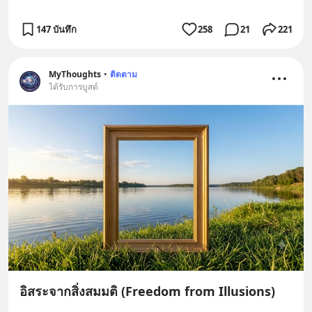
147 บันทึก
258
21
221
MyThoughts
•
ติดตาม
ได้รับการบูสต์
อิสระจากสิ่งสมมติ (Freedom from Illusions)