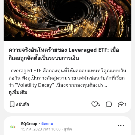
ความจริงอันโหดร้ายของ Leveraged ETF: เมื่อ
กิเลสถูกจัดตั้งเป็นระบบการเงิน
Leveraged ETF คือกองทุนที่ให้ผลตอบแทนทวีคูณแบบวัน
ต่อวัน ฟังดูเป็นทางลัดสู่ความรวย แต่มันซ่อนกับดักที่เรียก
ว่า "Volatility Decay" เนื่องจากกองทุนต้องปร
... 
ดูเพิ่มเติม
3 บันทึก
5
1
EQGroup
•
ติดตาม
15 ก.ค. 2023 เวลา 10:00 • ธุรกิจ