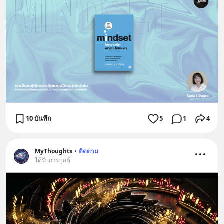
10 บันทึก
5
1
4
MyThoughts
•
ติดตาม
ได้รับการบูสต์