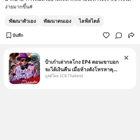
ง่ายมากขึ้น#
พัฒนาตัวเอง
พัฒนาตนเอง
ไลฟ์สไตล์
บันทึก
ป้าเก๋าเล่ากลโกง EP4 ตอนเขาบอก
จะได้เงินคืน เมื่อห้างดังโทรหาคุณ
บูสต์โดย SCB Thailand
วิยะดา แจ้งเรื่องเคลมสินค้าแล้ว
บอกว่าจะคืนเงิน คุณวิยะดาจะได้
เงินจริง หรือเป็นเรื่องจ้อจี้ หาคำ
ตอบได้ที่ “ป้าเก๋าเล่ากลโกง” EP4
ตอน “เขา