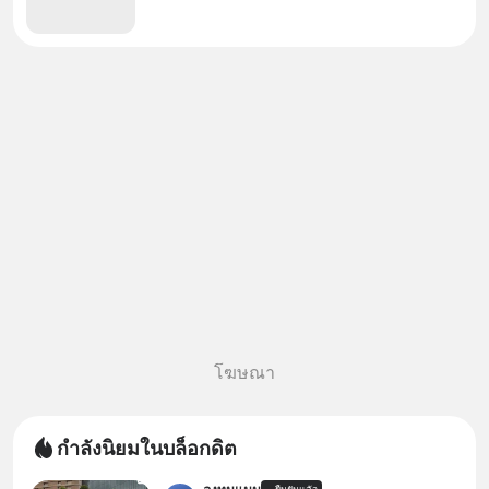
โฆษณา
กำลังนิยมในบล็อกดิต