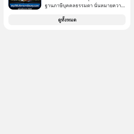
ใหม่ ล้อมรอบด้วยเทคโนโลยีสุดล้ำ อาจ
ฐานภาษีบุคคลธรรมดา นั่นหมายความ
จะฟังดูน่าตื่นเต้น แต่ความจริงที่ถูกซ่อน
ว่าถ้าเรามีกำไร 100,000 บาท
ไว้ใต้พรมคือ ดาวอังคารเป็นเพียงนรกที่
ดูทั้งหมด
เต็มไปด้วยรังสีมรณะและฝุ่นพิษ แล้ว
ทำไมบรรดาผู้นำเทคโนโลยีถึงยัง
พยายามหลอกขายฝันลมๆ แล้งๆ นี้ให้
กับคนทั้งโลก พวกเขากำลังซ่อนความ
ลับอะไรไว้เบื้องหลังโปรเจกต์อวกาศที่
ผลาญทรัพยากรมหาศาล วันนี้เราจะมา
กะเทาะเปลือกความลวงโลกนี้กัน ใครที่
คิดว่าอนาคตของมนุษยชาติอยู่บนดาว
ดวงอื่น เลือกฟังกันได้เลยนะครับ อย่า
ลืมกด Follow ติดตาม PodCast ช่อง
Geek Forever’s Podcast ของผมกัน
ด้วยนะครับ 🎧 ฟังผ่าน Spotify :
https://tinyurl.com/3yma5h3e 🎧
ฟังผ่าน Apple Podcast :
https://apple.co/2lEqPPg 🎧 ฟังผ่าน
Podbean :