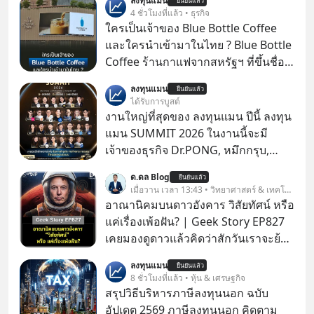
ลงทุนแมน
ยืนยันแล้ว
4 ชั่วโมงที่แล้ว • ธุรกิจ
ใครเป็นเจ้าของ Blue Bottle Coffee
และใครนำเข้ามาในไทย ? Blue Bottle
Coffee ร้านกาแฟจากสหรัฐฯ ที่ขึ้นชื่อ
เรื่องความพิถีพิถัน กำลังจะเปิดสาขา
ลงทุนแมน
ยืนยันแล้ว
แรกในประเทศไทย ที่ Central Park
ได้รับการบูสต์
งานใหญ่ที่สุดของ ลงทุนแมน ปีนี้ ลงทุน
แมน SUMMIT 2026 ในงานนี้จะมี
เจ้าของธุรกิจ Dr.PONG, หมึกกรุบ,
Srichand, Jones’ Salad, LA GLACE,
ด.ดล Blog
ยืนยันแล้ว
Fastwork, MizuMi, KARMART, อิชิตัน
เมื่อวาน เวลา 13:43 • วิทยาศาสตร์ & เทคโนโลยี
มาแชร์ความรู้การสร้างธุรกิจ
อาณานิคมบนดาวอังคาร วิสัยทัศน์ หรือ
แค่เรื่องเพ้อฝัน? | Geek Story EP827
เคยมองดูดาวแล้วคิดว่าสักวันเราจะย้าย
ไปอยู่บนดาวอังคารตามที่ Elon Musk
ลงทุนแมน
ยืนยันแล้ว
หรือ Jeff Bezos บอกไว้หรือเปล่า ภาพ
8 ชั่วโมงที่แล้ว • หุ้น & เศรษฐกิจ
ฝันที่มหาเศรษฐีซิลิคอนแวลลีย์วาดไว้ว่า
สรุปวิธีบริหารภาษีลงทุนนอก ฉบับ
มนุษย์นับล้านจะไปสร้างอาณานิคม
อัปเดต 2569 ภาษีลงทุนนอก คิดตาม