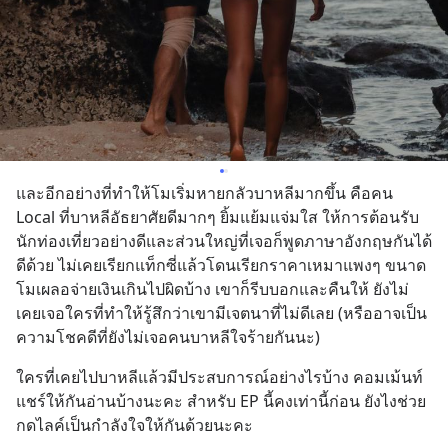
และอีกอย่างที่ทำให้โมเริ่มหายกลัวบาหลีมากขึ้น คือคน 
Local ที่บาหลีอัธยาศัยดีมากๆ ยิ้มแย้มแจ่มใส ให้การต้อนรับ
นักท่องเที่ยวอย่างดีและส่วนใหญ่ที่เจอก็พูดภาษาอังกฤษกันได้
ดีด้วย ไม่เคยเรียกแท็กซี่แล้วโดนเรียกราคาเหมาแพงๆ ขนาด
โมเผลอจ่ายเงินเกินไปผิดบ้าง เขาก็รีบบอกและคืนให้ ยังไม่
เคยเจอใครที่ทำให้รู้สึกว่าเขามีเจตนาที่ไม่ดีเลย (หรืออาจเป็น
ความโชคดีที่ยังไม่เจอคนบาหลีใจร้ายกันนะ)
ใครที่เคยไปบาหลีแล้วมีประสบการณ์อย่างไรบ้าง คอมเม้นท์
แชร์ให้กันอ่านบ้างนะคะ สำหรับ EP นี้คงเท่านี้ก่อน ยังไงช่วย
กดไลค์เป็นกำลังใจให้กันด้วยนะคะ