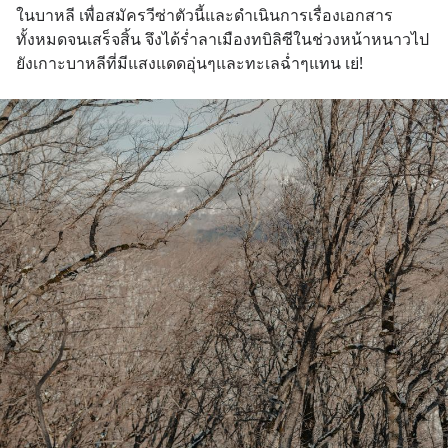
ในบาหลี เพื่อสมัครวีซ่าตัวนี้และดำเนินการเรื่องเอกสาร
ทั้งหมดจนเสร็จสิ้น จึงได้ร่ำลาเมืองทบิลิซีในช่วงหน้าหนาวไป
ยังเกาะบาหลีที่มีแสงแดดอุ่นๆและทะเลฉ่ำๆแทน เย่!