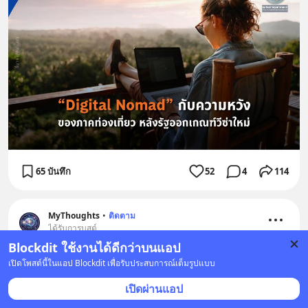
65 บันทึก
52
4
114
MyThoughts
•
ติดตาม
ได้รับการบูสต์
Blockdit ใช้งานได้ดีกว่าบนแอป
เปิดโพสต์นี้ในแอป Blockdit เพื่อรับประสบการณ์เต็มรูปแบบ
เปิดผ่านแอป