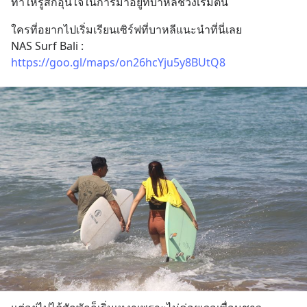
ทำให้รู้สึกอุ่นใจในการมาอยู่ที่บาหลีช่วงเริ่มต้น
ใครที่อยากไปเริ่มเรียนเซิร์ฟที่บาหลีแนะนำที่นี่เลย
NAS Surf Bali : 
https://goo.gl/maps/on26hcYju5y8BUtQ8