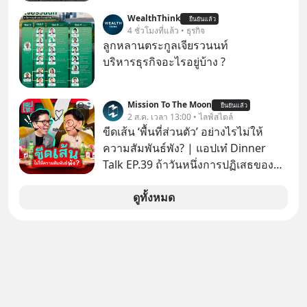
WealthThink
ยืนยันแล้ว
4 ชั่วโมงที่แล้ว • ธุรกิจ
ลูกหลานตระกูลเจียรวนนท์
บริหารธุรกิจอะไรอยู่บ้าง ?
Mission To The Moon
ยืนยันแล้ว
2 ส.ค. เวลา 13:00 • ไลฟ์สไตล์
ขีดเส้น ‘พื้นที่ส่วนตัว’ อย่างไรไม่ให้
ความสัมพันธ์พัง? | แอปเท๋ Dinner
Talk EP.39 ถ้าวันหนึ่งการปฏิเสธของ
เราทำให้อีกฝ่ายรู้สึกเจ็บปวด คิดว่าเรา
ตั้งกำแพงใส่และมองว่าเราเห็นแก่ตัวทั้ง
ดูทั้งหมด
ที่เราเองก็ไม่เคยปฏิเสธใครอย่างนี้มา
ก่อน แต่พอตั้งใจจะ ‘สร้างขอบเขต’ เพื่อ
ตัวเองดูสักครั้ง กลับทำให้เกิดรอยร้าว
ในความสัมพันธ์เสียอย่างนั้น โดยราย
การแอปเท๋ Dinner Talk ในวันนี้โฮสต์
ทั้ง 2 ท่าน แทป-รวิศ หาญอุตสาหะ และ