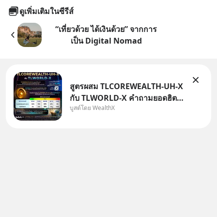
ดูเพิ่มเติมในซีรีส์
“เที่ยวด้วย ได้เงินด้วย” จากการ
เป็น Digital Nomad
สูตรผสม TLCOREWEALTH-UH-X
กับ TLWORLD-X คำถามยอดฮิตที่
บูสต์โดย WealthX
คนใช้ WealthX ถามเข้ามา