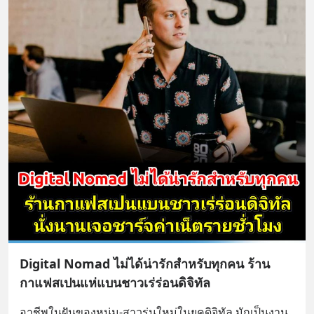
Digital Nomad ไม่ได้น่ารักสำหรับทุกคน ร้าน
กาแฟสเปนแห่แบนชาวเร่ร่อนดิจิทัล
อาชีพในฝันของหนุ่ม-สาวรุ่นใหม่ในยุคดิจิทัล มักเป็นงาน