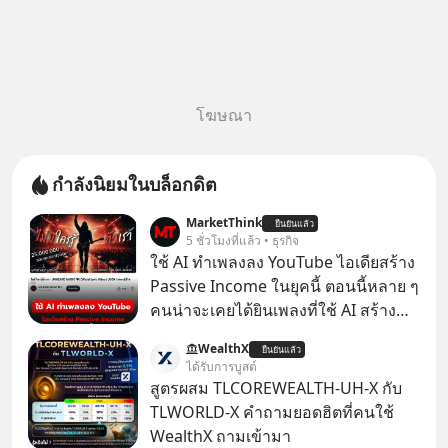
โฆษณา
กำลังนิยมในบล็อกดิต
MarketThink
ยืนยันแล้ว
5 ชั่วโมงที่แล้ว • ธุรกิจ
ใช้ AI ทำเพลงลง YouTube ไอเดียสร้าง
Passive Income ในยุคนี้ ตอนนี้หลาย ๆ
คนน่าจะเคยได้ยินเพลงที่ใช้ AI สร้าง
ผ่านหูกันมาบ้าง เช่น เพลง “ไม่มีใคร
WealthX
ยืนยันแล้ว
รู้ตัวเรา” จากช่องชื่อว่า UNHEARD
ได้รับการบูสต์
MUSIC ที่ตอนนี้มียอดรับชมกว่า 26
สูตรผสม TLCOREWEALTH-UH-X กับ
ล้านครั้งแล้ว
TLWORLD-X คำถามยอดฮิตที่คนใช้
WealthX ถามเข้ามา