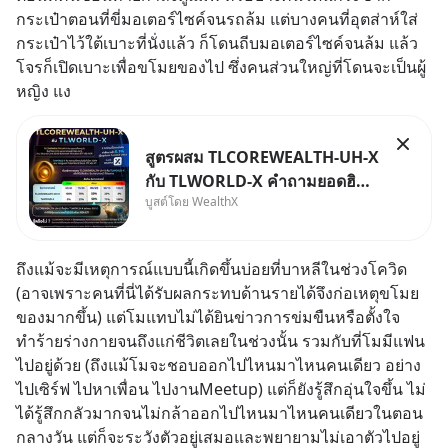
กระเป๋าตอนที่ขี่มอเตอร์ไซค์จนรถล้ม แต่บางคนที่อุตส่าห์ใส่
กระเป๋าไว้ใต้เบาะที่นั่งแล้ว ก็โดนถีบมอเตอร์ไซค์จนล้ม แล้ว
โจรก็เปิดเบาะเพื่อขโมยของไป ซึ่งคนส่วนใหญ่ที่โดนจะเป็นผู้
หญิง แง
สูตรผสม TLCOREWEALTH-UH-X
กับ TLWORLD-X คำถามยอดฮิตที่
บูสต์โดย WealthX
คนใช้ WealthX ถามเข้ามา
ถึงแม้จะมีเหตุการณ์แบบนี้เกิดขึ้นบ่อยที่บาหลีในช่วงโควิด 
(อาจเพราะคนที่นี่ได้รับผลกระทบด้านรายได้จึงก่อเหตุขโมย
ของมากขึ้น) แต่โมแทบไม่ได้ยินข่าวการข่มขืนหรือตั้งใจ
ทำร้ายร่างกายจนถึงแก่ชีวิตเลยในช่วงนั้น รวมกับที่โมมีแฟน
ไปอยู่ด้วย (ถึงแม้โมจะชอบออกไปไหนมาไหนคนเดียว อย่าง
ไปเซิร์ฟ ไปหาเพื่อน ไปงานMeetup) แต่ก็ยังรู้สึกอุ่นใจขึ้น ไม่
ได้รู้สึกกลัวมากจนไม่กล้าออกไปไหนมาไหนคนเดียวในตอน
กลางวัน แต่ก็จะระวังตัวอยู่เสมอและพยายามไม่เอาตัวไปอยู่