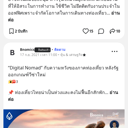
ที่ให้อิสระในการทำงาน ใช้ชีวิต ไม่ยึดติดกับงานประจำใน
ออฟฟิศเพราะจำกัดโอกาสในการเดินทางท่องเที่ยว
... 
อ่าน
ต่อ
2 บันทึก
15
10
Bnomics
•
ติดตาม
ยืนยันแล้ว
17 ก.ย. 2021 เวลา 11:00 • หุ้น & เศรษฐกิจ
“Digital Nomad” กับความหวังของภาคท่องเที่ยว หลังรัฐ
ออกเกณฑ์วีซ่าใหม่
3
📌 ท่องเที่ยวไทยน่าเป็นห่วงและคงไม่ฟื้นอีกสักพัก
... 
อ่าน
ต่อ