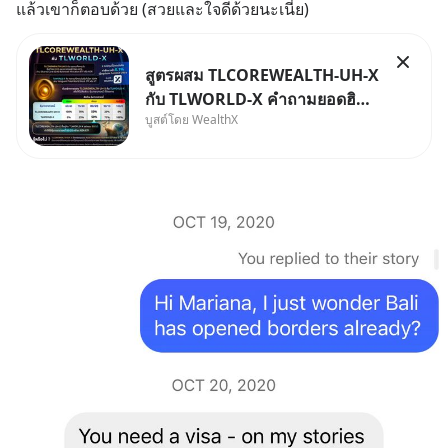
แล้วเขาก็ตอบด้วย (สวยและใจดีด้วยนะเนี่ย)
สูตรผสม TLCOREWEALTH-UH-X
กับ TLWORLD-X คำถามยอดฮิตที่
บูสต์โดย WealthX
คนใช้ WealthX ถามเข้ามา