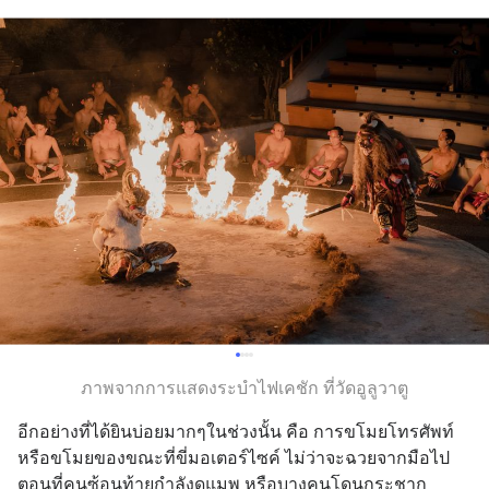
ภาพจากการแสดงระบำไฟเคชัก ที่วัดอูลูวาตู
อีกอย่างที่ได้ยินบ่อยมากๆในช่วงนั้น คือ การขโมยโทรศัพท์
หรือขโมยของขณะที่ขี่มอเตอร์ไซค์ ไม่ว่าจะฉวยจากมือไป
ตอนที่คนซ้อนท้ายกำลังดูแมพ หรือบางคนโดนกระชาก