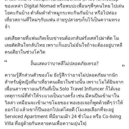
ของเหล่า Digital Nomad หรือพบปะเพื่อนๆพี่ๆคนไทย ไปเล่น
โยคะกันบ้าง ตำส้มตำทำหมูกระทะกินกันบ้าง หรือไปท่อง
เที่ยวสถานที่ใหม่ๆกับแฟน ถ่ายรูปสวยๆเก็บไว้เป็นความทรง
จำ
แต่เสียดายที่แฟนเกิดเจ็บเข่าจนต้องกลับฝรั่งเศสไปผ่าตัด โม
เลยตัดสินใจกลับไทย เพราะก็แอบไม่มั่นใจถ้าจะต้องอยู่บาหลี
คนเดียวในช่วงโควิด
งั้นแสดงว่าบาหลีไม่ปลอดภัยเหรอ?
ความรู้สึกส่วนตัวของโม ยังรู้สึกว่าอาจไม่ปลอดภัยมากนัก
สำหรับผู้หญิงที่มาเที่ยวคนเดียวในช่วงนั้น เพราะโมได้ยินจาก
เพื่อนสาวชาวอเมริกันที่เป็น Solo Travel Influncer ก็ได้เจอ
เหตุการณ์ที่ทำให้ระแวงเป็นบางครั้ง เช่น มีคนปีนเข้ามาใน
วิลล่า เหมือนจะเข้ามาขโมยของ พอเธอเจอก็พูดด้วยดีๆว่าให้
ออกไป แล้วเขาก็ปีนออกไปแต่โดยดี (โมเลยเลือกที่จะอยู่ 
Serviced Apartment ที่มียามเฝ้า 24 ชั่วโมง หรือ Co-living 
Villa ที่อยู่ด้วยกันหลายคนเพื่อความอุ่นใจ)