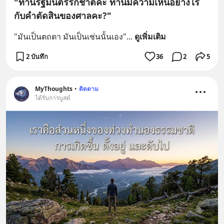
"ท่านรัฐมนตรีรักชาติคะ ท่านมีความเห็นอย่างไร
กับคำตัดสินของศาลคะ?"
"มันเป็นตถตา มันเป็นเช่นนั้นเอง"
... 
ดูเพิ่มเติม
2 บันทึก
36
2
5
MyThoughts
•
ติดตาม
ได้รับการบูสต์