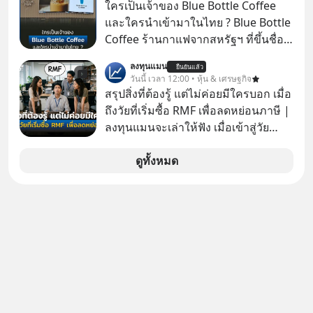
ใครเป็นเจ้าของ Blue Bottle Coffee
และใครนำเข้ามาในไทย ? Blue Bottle
Coffee ร้านกาแฟจากสหรัฐฯ ที่ขึ้นชื่อ
เรื่องความพิถีพิถัน กำลังจะเปิดสาขา
ลงทุนแมน
ยืนยันแล้ว
แรกในประเทศไทย ที่ Central Park
วันนี้ เวลา 12:00 • หุ้น & เศรษฐกิจ
สรุปสิ่งที่ต้องรู้ แต่ไม่ค่อยมีใครบอก เมื่อ
ถึงวัยที่เริ่มซื้อ RMF เพื่อลดหย่อนภาษี |
ลงทุนแมนจะเล่าให้ฟัง เมื่อเข้าสู่วัย
ทำงานและเริ่มมีรายได้ถึงเกณฑ์เสีย
ภาษี หลายคนมักได้รับคำแนะนำให้
ดูทั้งหมด
ลงทุนใน RMF เพราะนอกจากจะช่วยลด
หย่อนภาษีได้แล้ว ยังเป็นโอกาสในการ
สร้างความมั่งคั่งระยะยาว แต่น้อยคน
นักที่จะลงลึกว่า ถ้าลงทุนใน RMF ควรรู้
อะไรบ้าง ควรดู ตรงไหน ทำอย่างไร ถึง
จะดีกับเรา แล้วเราควรรู้ข้อมูลอะไร
เกี่ยวกับ RMF บ้าง เพื่อให้นำไปใช้ต่อได้
จริง ๆ ลงทุนแมนจะเล่าให้ฟัง