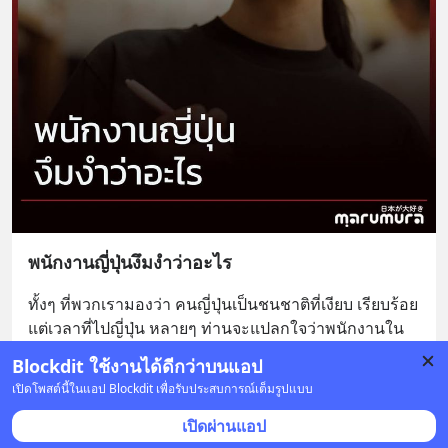
พนักงานญี่ปุ่น​งึมงำว่าอะไร
ทั้งๆ ที่พวกเรามองว่า คนญี่ปุ่นเป็นชนชาติที่เงียบ เรียบร้อย 
แต่เวลาที่ไปญี่ปุ่น หลายๆ ท่านจะแปลกใจว่าพนักงานใน
ร้านญี่ปุ่นจะพูดอะไรไม่รู้ใส่เราเยอะมาก
... 
อ่านต่อ
Blockdit ใช้งานได้ดีกว่าบนแอป
6
เปิดโพสต์นี้ในแอป Blockdit เพื่อรับประสบการณ์เต็มรูปแบบ
82 บันทึก
99
3
91
เปิดผ่านแอป