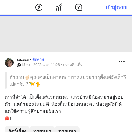
เข้าสู่ระบบ
sazaza
•
ติดตาม
15 ส.ค. 2023 เวลา 11:08 • ความคิดเห็น
คำถาม☝🏻คุณเคยเป็นทาสหมาทาสแมวมากๆตั้งแต่ยังเล็กรึ
เปล่าจ๊ะ ? 🦮🐈
เท่าที่จำได้  เป็นตั้งแต่แรกเลยคะ  แถวบ้านมีน้องหมาอยู่รอบ
ตัว   แต่ถ้ามองในมุมดี  น้องก็เหมือนคนละคะ น้องพูดไม่ได้  
แต่ใช้ความรู้สึกมาสัมผัสเรา
1
สัตว์เลี้ยง
ทาสหมา
ทาสแมว