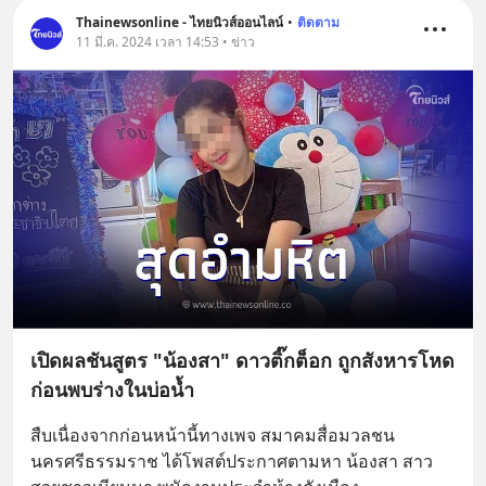
Thainewsonline - ไทยนิวส์ออนไลน์
•
ติดตาม
11 มี.ค. 2024 เวลา 14:53 • ข่าว
เปิดผลชันสูตร "น้องสา" ดาวติ๊กต็อก ถูกสังหารโหด
ก่อนพบร่างในบ่อน้ำ
สืบเนื่องจากก่อนหน้านี้ทางเพจ สมาคมสื่อมวลชน
นครศรีธรรมราช ได้โพสต์ประกาศตามหา น้องสา สาว