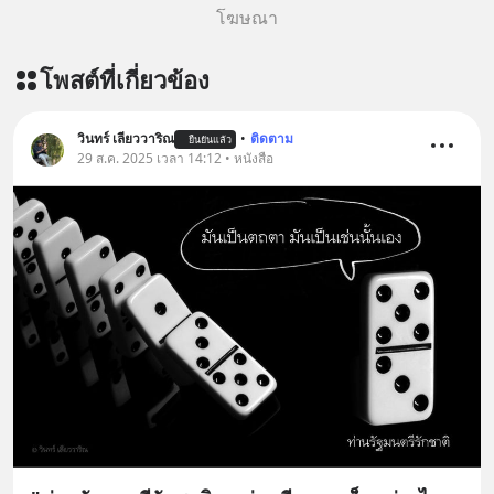
โฆษณา
โพสต์ที่เกี่ยวข้อง
วินทร์ เลียววาริณ
•
ติดตาม
ยืนยันแล้ว
29 ส.ค. 2025 เวลา 14:12 • หนังสือ