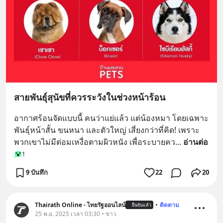
สายพันธุ์สุนัขที่ควรระวังในช่วงหน้าร้อน
อากาศร้อนจัดแบบนี้ คนว่าแย่แล้ว แต่น้องหมา โดยเฉพาะ
พันธุ์หน้าสั้น ขนหนา และตัวใหญ่ เสี่ยงกว่าที่คิด! เพราะ
พวกเขาไม่มีต่อมเหงื่อตามผิวหนัง เพื่อระบายคว
... 
อ่านต่อ
1
9 บันทึก
22
20
Thairath Online - ไทยรัฐออนไลน์
•
ติดตาม
ยืนยันแล้ว
25 พ.ย. 2025 เวลา 03:30 • ข่าว