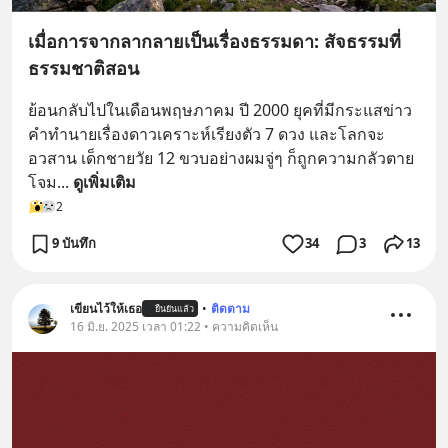
เมื่อการจากลากลายเป็นเรื่องธรรมดา: สัจธรรมที่
ธรรมชาติสอน
ย้อนกลับไปในเดือนพฤษภาคม ปี 2000 ยุคที่มีกระแสข่าว
คำทำนายเรื่องดาวเคราะห์เรียงตัว 7 ดวง และโลกจะ
อวสาน เด็กชายวัย 12 ขวบอย่างผมจู่ๆ ก็ถูกความกลัวตาย
โจม
... 
ดูเพิ่มเติม
2
9 บันทึก
34
3
13
เขียนไว้ให้เธอ
•
ติดตาม
ยืนยันแล้ว
16 มิ.ย. 2025 เวลา 01:22 • ความคิดเห็น