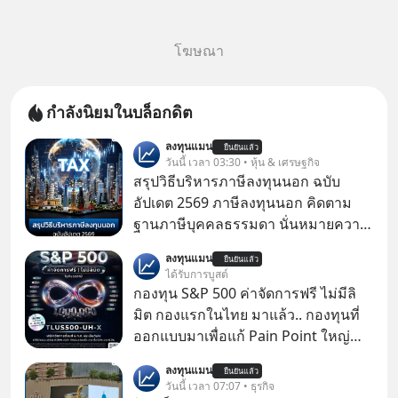
โฆษณา
กำลังนิยมในบล็อกดิต
ลงทุนแมน
ยืนยันแล้ว
วันนี้ เวลา 03:30 • หุ้น & เศรษฐกิจ
สรุปวิธีบริหารภาษีลงทุนนอก ฉบับ
อัปเดต 2569 ภาษีลงทุนนอก คิดตาม
ฐานภาษีบุคคลธรรมดา นั่นหมายความ
ว่าถ้าเรามีกำไร 100,000 บาท
ลงทุนแมน
ยืนยันแล้ว
ได้รับการบูสต์
กองทุน S&P 500 ค่าจัดการฟรี ไม่มีลิ
มิต กองแรกในไทย มาแล้ว.. กองทุนที่
ออกแบบมาเพื่อแก้ Pain Point ใหญ่
ของนักลงทุนไทยพร้อมกัน 3 เรื่อง
ลงทุนแมน
ยืนยันแล้ว
วันนี้ เวลา 07:07 • ธุรกิจ