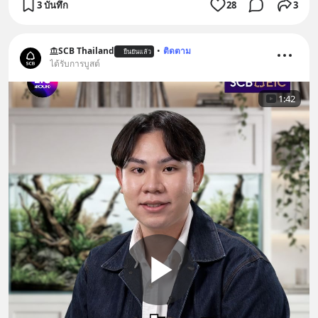
3 บันทึก
28
3
SCB Thailand
•
ติดตาม
ยืนยันแล้ว
ได้รับการบูสต์
1:42