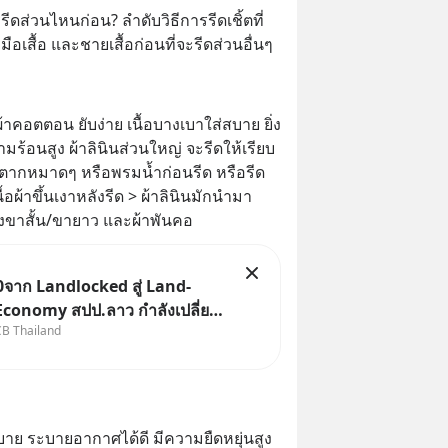
รรีดส่วนไหนก่อน? ลำดับวิธีการรีดเชิ้ตที่
มือเสื้อ และชายเสื้อก่อนที่จะรีดส่วนอื่นๆ
ผ้าคอตตอน ยับง่าย เนื้อบางเบาใส่สบาย ยิ่ง
ี่ความร้อนสูง ผ้าลินินส่วนใหญ่ จะรีดให้เรียบ
ื่อตากหมาดๆ หรือพรมน้ำก่อนรีด หรือรีด
นื้อผ้าขึ้นเงาหลังรีด > ผ้าลินินมักนำมา
เกงขาสั้น/ขายาว และผ้าพันคอ
จาก Landlocked สู่ Land-
Economy สปป.ลาว กำลังเปลี่ยน
CB Thailand
ก “ประเทศทางผ่าน” สู่
ลางเศรษฐกิจและโลจิสติกส์” ของ
าคลุ่มแม่น้ำโขง
บาย ระบายอากาศได้ดี มีความยืดหยุ่นสูง 