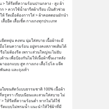
ิน > ให้รีดที่ความร้อนปานกลาง - สูง ผ้า
าก > ควรใช้น้ำยารีดผ้าเรียบ เป็นตัวช่วย
ะนำให้ รีดเมื่อต้องการใส่ > ผ้าคอตตอนมักนำ
ื้อยืด เสื้อเชิ้ต กางเกงทุกประเภท
ยืดหยุ่น คงทน นุ่มใส่สบาย เนื้อผ้าจะมี
ื่อโดนความร้อน อยู่ทรงคงสภาพเดิมได้
 หรือไม่ต้องรีด เพราะส่วนใหญ่จะไม่ยับ 
้าน เพื่อป้องกันไม่ให้เนื้อผ้าขึ้นเงาหลัง
นำมาออกแบบ สูท กางเกง เสื้อโปโล แจ๊ค
าพันคอ และถุงเท้า
ส้นใยขนสัตว์แบบธรรมชาติ 100% เนื้อผ้า
ที่หรูหรา เรียบเนียนและสวมใส่สบาย ไม่
่ > ให้รีดที่ความร้อนต่ำ หากไม่ได้ใช้
ีดแบบไม่พรมน้ำ แนะนำให้ใช้ผ้าที่มี