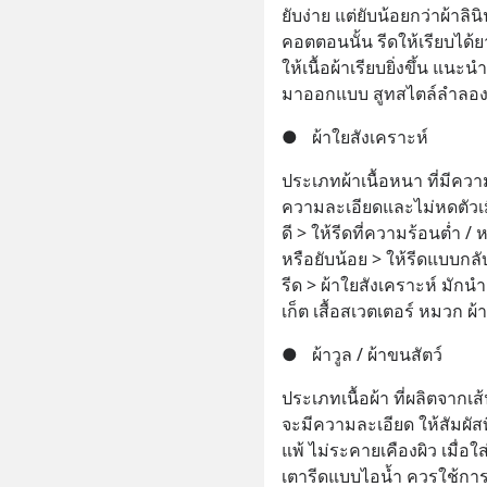
ยับง่าย แต่ยับน้อยกว่าผ้าลิน
คอตตอนนั้น รีดให้เรียบได้ย
ให้เนื้อผ้าเรียบยิ่งขึ้น แน
มาออกแบบ สูทสไตล์ลำลอง เส
●
ผ้าใยสังเคราะห์
ประเภทผ้าเนื้อหนา ที่มีความ
ความละเอียดและไม่หดตัวเม
ดี > ให้รีดที่ความร้อนต่ำ /
หรือยับน้อย > ให้รีดแบบกลับด
รีด > ผ้าใยสังเคราะห์ มัก
เก็ต เสื้อสเวตเตอร์ หมวก ผ้
●
ผ้าวูล / ผ้าขนสัตว์
ประเภทเนื้อผ้า ที่ผลิตจากเ
จะมีความละเอียด ให้สัมผัส
แพ้ ไม่ระคายเคืองผิว เมื่อใส
เตารีดแบบไอน้ำ ควรใช้การร