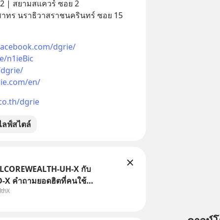
 | สยามสแควร์ ซอย 2
าทร นราธิวาสราชนครินทร์ ซอย 15
facebook.com/dgrie/
ee/n1ieBic
dgrie/
ie.com/en/
co.th/dgrie
ไลฟ์สไตล์
TLCOREWEALTH-UH-X กับ
X คำถามยอดฮิตที่คนใช้
lthX
ถามเข้ามา