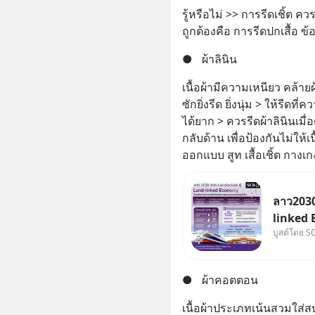
รู้หรือไม่ >> การรีดเชิ้ต คว
ถูกต้องคือ การรีดปกเสื้อ ข้อ
●
ผ้าลินิน
เนื้อผ้ามีความเหนียว คล้าย
ซักยิ่งรีด ยิ่งนุ่ม > ให้รีดท
ได้ยาก > ควรรีดผ้าลินินเม
กลับด้าน เพื่อป้องกันไม่ให้เ
ออกแบบ สูท เสื้อเชิ้ต กาง
ลาว2030
linked 
บูสต์โดย S
บทบาทจา
“ศูนย์ก
อนุภูมิภ
●
ผ้าคอตตอน
เนื้อผ้าประเภทเน้นสวมใส่ส