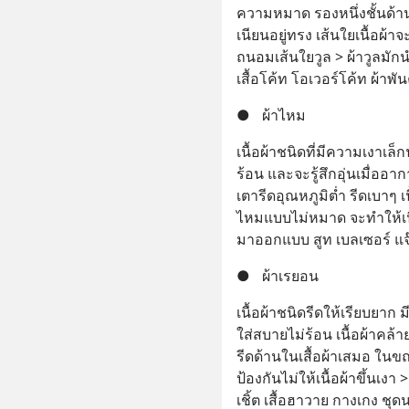
ความหมาด รองหนึ่งชั้นด้านบ
เนียนอยู่ทรง เส้นใยเนื้อผ้
ถนอมเส้นใยวูล > ผ้าวูลมักน
เสื้อโค้ท โอเวอร์โค้ท ผ้า
●
ผ้าไหม
เนื้อผ้าชนิดที่มีความเงาเล็
ร้อน และจะรู้สึกอุ่นเมื่ออ
เตารีดอุณหภูมิต่ำ รีดเบาๆ 
ไหมแบบไม่หมาด จะทำให้เนื้อ
มาออกแบบ สูท เบลเซอร์ แจ๊
●
ผ้าเรยอน
เนื้อผ้าชนิดรีดให้เรียบยาก ม
ใส่สบายไม่ร้อน เนื้อผ้าคล้
รีดด้านในเสื้อผ้าเสมอ ในขณ
ป้องกันไม่ให้เนื้อผ้าขึ้นเง
เชิ้ต เสื้อฮาวาย กางเกง ชุ