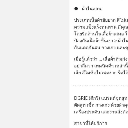
●
ผ้าไนลอน
ประเภทเนื้อผ้ายับยาก สีไม่เ
ความแข็งแร็งทนทาน มีคุณสม
โดยรีดด้านในเสื้อผ้าเสมอ ใ
ป้องกันเนื้อผ้าขึ้นเงา > ผ
กันแดดกันฝน กางเกง และช
เมื่อรู้แล้วว่า ... เสื้อผ้าต
อย่าลืมว่า เทคนิคดีๆ เหล่านี
เสีย สีไม่ซีดไม่เฟดง่าย รีดไ
DGRIE (ดีกรี) แบรนด์ชุดสู
ตัดสูท เชิ้ต กางเกง ด้วยผ้าค
เครื่องประดับ และงานสั่งตั
สาขาที่ให้บริการ