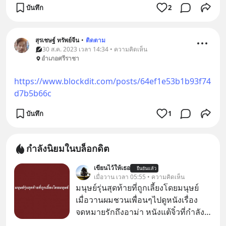
บันทึก
2
สุรเชษฐ์ ทรัพย์จีน
•
ติดตาม
30 ส.ค. 2023 เวลา 14:34 • ความคิดเห็น
อำเภอศรีราชา
https://www.blockdit.com/posts/64ef1e53b1b93f74
d7b5b66c
บันทึก
1
กำลังนิยมในบล็อกดิต
เขียนไว้ให้เธอ
ยืนยันแล้ว
เมื่อวาน เวลา 05:55 • ความคิดเห็น
มนุษย์รุ่นสุดท้ายที่ถูกเลี้ยงโดยมนุษย์
เมื่อวานผมชวนเพื่อนๆไปดูหนังเรื่อง
จดหมายรักถึงอาม่า หนังแต้จิ๋วที่กำลัง
โด่งดังทั่วโลกอยู่ในตอนนี้ เหตุเกิดจาก