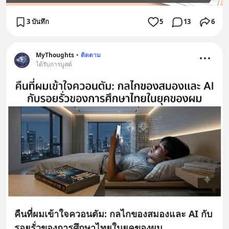
3 บันทึก
5
13
6
MyThoughts
•
ติดตาม
ได้รับการบูสต์
คืนที่ผมเข้าใจควอนตัม: กลไกของสมองและ AI กับ
รอยรั่วของการศึกษาไทยในยุคของผม