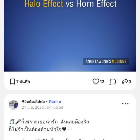
7 บันทึก
12
3
ชีวิตต้องไปต่อ
•
ติดตาม
21 ม.ค. 2020 เวลา 06:53
🎵🎤ก็เพราะเธอน่ารัก  ฉันเลยต้องรัก  
ก็ไม่จำเป็นต้องห้ามหัวใจ♥️~~