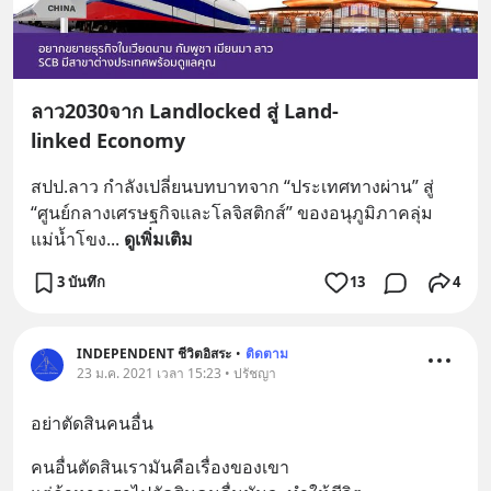
ลาว2030จาก Landlocked สู่ Land-
linked Economy
สปป.ลาว กำลังเปลี่ยนบทบาทจาก “ประเทศทางผ่าน” สู่ 
“ศูนย์กลางเศรษฐกิจและโลจิสติกส์” ของอนุภูมิภาคลุ่ม
แม่น้ำโขง
... 
ดูเพิ่มเติม
3 บันทึก
13
4
INDEPENDENT ชีวิตอิสระ
•
ติดตาม
23 ม.ค. 2021 เวลา 15:23 • ปรัชญา
อย่าตัดสินคนอื่น
คนอื่นตัดสินเรามันคือเรื่องของเขา