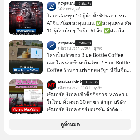
ลงทุนแมน
ยืนยันแล้ว
ป๊าผมเห็นโปสเตอร์หนังเรื่องนี้หลาย
ได้รับการบูสต์
เดือนก่อนและอยากดูมาก ด้วยเพราะว่า
โอกาสลงทุน 10 ผู้นำ ทั้งซัปพลายเชน
อากงก็มาจากเมืองจีน ป๊าก็พูดแต้จิ๋วได้
AI จีน /โดย ลงทุนแมน ✅ลงทุนตรง คัด
มีเรื่องราวมีความผูกพันที่ได้ยินตั้งแต่
10 ผู้นำเน้น ๆ ในธีม AI จีน ✅คัดเลือก
เด็ก
หุ้นใหม่ 9 ตัว เข้ากองทุน ✅ร่วมเป็น
ลงทุนแมน
ยืนยันแล้ว
เจ้าของผู้นำ AI จีน ตั้งแต่โรงงานผลิตชิป
เมื่อวาน เวลา 07:07 • ธุรกิจ
หน่วยความจำ โมเดล AI ยันหุ่นยนต์
ใครเป็นเจ้าของ Blue Bottle Coffee
✅ได้การรับยกเว้นภาษี Capital Gain
และใครนำเข้ามาในไทย ? Blue Bottle
ตามกฎหมายภาษีของประเทศไทย
Coffee ร้านกาแฟจากสหรัฐฯ ที่ขึ้นชื่อ
เรื่องความพิถีพิถัน กำลังจะเปิดสาขา
MarketThink
ยืนยันแล้ว
แรกในประเทศไทย ที่ Central Park
เมื่อวาน เวลา 11:31 • ธุรกิจ
เซ็นทรัล รีเทล เข้าซื้อกิจการ MaxValu
ในไทย ทั้งหมด 30 สาขา ล่าสุด บริษัท
เซ็นทรัล รีเทล คอร์ปอเรชั่น จํากัด
(มหาชน) หรือ CRC ได้แจ้งต่อ
ตลาดหลักทรัพย์แห่งประเทศไทยว่า ได้
ดูทั้งหมด
เข้าทำการเข้าถือหุ้นในบริษัท อิออน
(ไทยแลนด์) จำกัด เจ้าของ MaxValu ใน