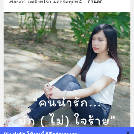
เพลงเก่า  แต่ฟังทีไรก็ เผลอยิ้มทุกที☺️
... 
อ่านต่อ