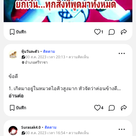
บันทึก
1
หุ้นวันละตัว
•
ติดตาม
30 ส.ค. 2023 เวลา 20:13 • ความคิดเห็น
อำเภอศรีราชา
ข้อดี
1. เกิดมาอยู่ในหมวดไอคิวสูงมาก หัวจัดว่าค่อนข้างดี
... 
อ่านต่อ
บันทึก
4
Surasak4.0
•
ติดตาม
30 ส.ค. 2023 เวลา 16:54 • ความคิดเห็น