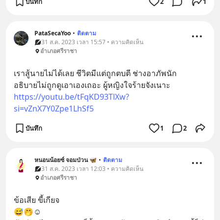
บันทึก
2
1
PataSecaYoo
•
ติดตาม
31 ส.ค. 2023 เวลา 15:57 • ความคิดเห็น
อำเภอศรีราชา
เราสู้นายไม่ได้เลย ชีวิตมีแต่ถูกตบตี ช่างอาภัพนัก
อธิบายไม่ถูกดูเอาเองเถอะ ผู้หญิงใจร้ายจังเนาะ
https://youtu.be/tFqKD93TlXw?
si=vZnX7Y0Zpe1LhSf5
บันทึก
1
2
หนอนน้อยซ์ จอมป่วน 🦋
•
ติดตาม
31 ส.ค. 2023 เวลา 12:03 • ความคิดเห็น
อำเภอศรีราชา
ข้อเสีย ขี้เกียจ
😅🤭☺️