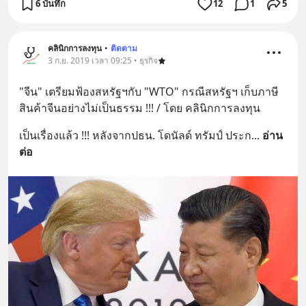
6 บันทึก
12
1
5
คลินิกการลงทุน
•
ติดตาม
3 ก.ย. 2019 เวลา 09:25 • ธุรกิจ
"จีน" เตรียมฟ้องสหรัฐฯกับ "WTO" กรณีสหรัฐฯ เก็บภาษี
สินค้าจีนอย่างไม่เป็นธรรม !!! / โดย คลินิกการลงทุน
เป็นเรื่องแล้ว !!! หลังจากปธน. โดนัลด์ ทรัมป์ ประก
... 
อ่าน
ต่อ