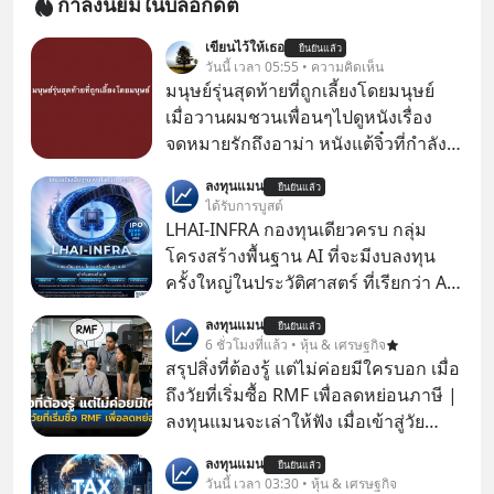
กำลังนิยมในบล็อกดิต
เขียนไว้ให้เธอ
ยืนยันแล้ว
วันนี้ เวลา 05:55 • ความคิดเห็น
มนุษย์รุ่นสุดท้ายที่ถูกเลี้ยงโดยมนุษย์
เมื่อวานผมชวนเพื่อนๆไปดูหนังเรื่อง
จดหมายรักถึงอาม่า หนังแต้จิ๋วที่กำลัง
โด่งดังทั่วโลกอยู่ในตอนนี้ เหตุเกิดจาก
ลงทุนแมน
ยืนยันแล้ว
ป๊าผมเห็นโปสเตอร์หนังเรื่องนี้หลาย
ได้รับการบูสต์
เดือนก่อนและอยากดูมาก ด้วยเพราะว่า
LHAI-INFRA กองทุนเดียวครบ กลุ่ม
อากงก็มาจากเมืองจีน ป๊าก็พูดแต้จิ๋วได้
โครงสร้างพื้นฐาน AI ที่จะมีงบลงทุน
มีเรื่องราวมีความผูกพันที่ได้ยินตั้งแต่
ครั้งใหญ่ในประวัติศาสตร์ ที่เรียกว่า AI
เด็ก
Supercycle หุ้นกลุ่มนี้ปรับตัวลงมากใน
ลงทุนแมน
ยืนยันแล้ว
1 เดือนที่ผ่านมา แต่ความจริงคือทั่วโลก
6 ชั่วโมงที่แล้ว • หุ้น & เศรษฐกิจ
ยังเดินหน้าลงทุน AI อย่างต่อเนื่อง ซึ่ง
สรุปสิ่งที่ต้องรู้ แต่ไม่ค่อยมีใครบอก เมื่อ
ต้องการโครงสร้างพื้นฐานด้าน AI
ถึงวัยที่เริ่มซื้อ RMF เพื่อลดหย่อนภาษี |
จำนวนมาก ตั้งแต่เมโมรีชิป เก็บข้อมูล
ลงทุนแมนจะเล่าให้ฟัง เมื่อเข้าสู่วัย
ยันระบบไฟฟ้า และระบายความร้อน
ทำงานและเริ่มมีรายได้ถึงเกณฑ์เสีย
ลงทุนแมน
ยืนยันแล้ว
ภาษี หลายคนมักได้รับคำแนะนำให้
วันนี้ เวลา 03:30 • หุ้น & เศรษฐกิจ