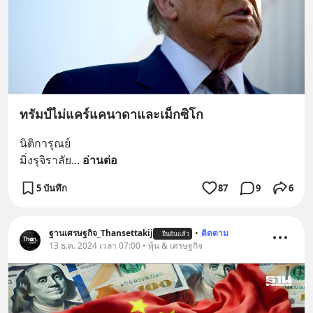
ทรัมป์ไม่แคร์แคนาดาและเม็กซิโก
นิติการุณย์ 
มิ่งรุจิราลัย
... 
อ่านต่อ
5 บันทึก
87
9
6
ฐานเศรษฐกิจ_Thansettakij
•
ติดตาม
ยืนยันแล้ว
13 ธ.ค. 2024 เวลา 07:00 • หุ้น & เศรษฐกิจ