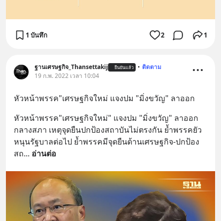
1 บันทึก
2
1
ฐานเศรษฐกิจ_Thansettakij
•
ติดตาม
ยืนยันแล้ว
19 ก.พ. 2022 เวลา 10:04
หัวหน้าพรรค"เศรษฐกิจใหม่ แจงปม "มิ่งขวัญ" ลาออก
หัวหน้าพรรค"เศรษฐกิจใหม่" แจงปม "มิ่งขวัญ" ลาออก
กลางสภา เหตุจุดยืนปกป้องสถาบันไม่ตรงกัน ย้ำพรรคยัว
หนุนรัฐบาลต่อไป ย้ำพรรคมีจุดยืนด้านเศรษฐกิจ-ปกป้อง
สถ
... 
อ่านต่อ