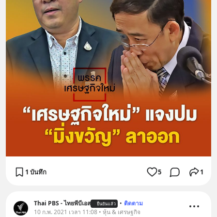
1 บันทึก
5
1
Thai PBS - ไทยพีบีเอส
•
ติดตาม
ยืนยันแล้ว
10 ก.พ. 2021 เวลา 11:08 • หุ้น & เศรษฐกิจ