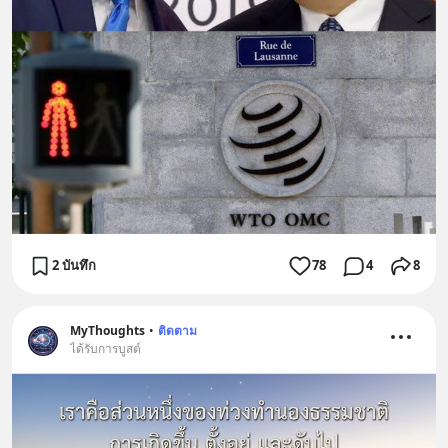
2 บันทึก
78
4
8
MyThoughts
•
ติดตาม
ได้รับการบูสต์