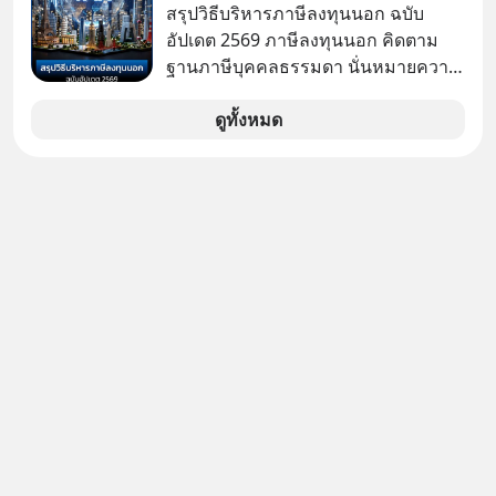
ลงทุนใน RMF เพราะนอกจากจะช่วยลด
สรุปวิธีบริหารภาษีลงทุนนอก ฉบับ
หย่อนภาษีได้แล้ว ยังเป็นโอกาสในการ
อัปเดต 2569 ภาษีลงทุนนอก คิดตาม
สร้างความมั่งคั่งระยะยาว แต่น้อยคน
ฐานภาษีบุคคลธรรมดา นั่นหมายความ
นักที่จะลงลึกว่า ถ้าลงทุนใน RMF ควรรู้
ว่าถ้าเรามีกำไร 100,000 บาท
อะไรบ้าง ควรดู ตรงไหน ทำอย่างไร ถึง
ดูทั้งหมด
จะดีกับเรา แล้วเราควรรู้ข้อมูลอะไร
เกี่ยวกับ RMF บ้าง เพื่อให้นำไปใช้ต่อได้
จริง ๆ ลงทุนแมนจะเล่าให้ฟัง