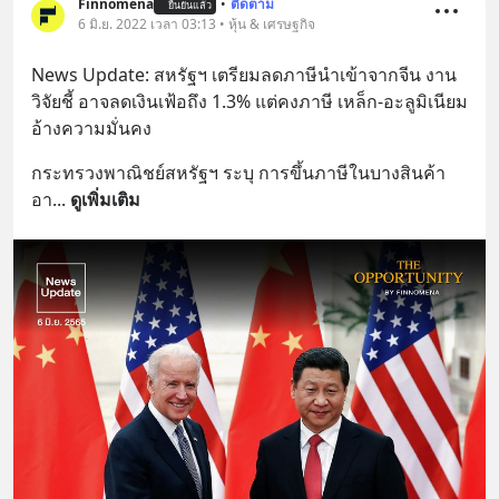
Finnomena
•
ติดตาม
ยืนยันแล้ว
6 มิ.ย. 2022 เวลา 03:13 • หุ้น & เศรษฐกิจ
News Update: สหรัฐฯ เตรียมลดภาษีนำเข้าจากจีน งาน
วิจัยชี้ อาจลดเงินเฟ้อถึง 1.3% แต่คงภาษี เหล็ก-อะลูมิเนียม 
อ้างความมั่นคง
กระทรวงพาณิชย์สหรัฐฯ ระบุ การขึ้นภาษีในบางสินค้า
อา
... 
ดูเพิ่มเติม