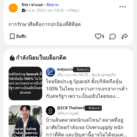
รักษา ชาแนล
•
ติดตาม
ร
5 ต.ค. 2023 เวลา 18:25 • ปรัชญา
การรักษาศีลคือการปกป้องที่ดีที่สุด
บันทึก
3
กำลังนิยมในบล็อกดิต
ลงทุนแมน
ยืนยันแล้ว
เมื่อวาน เวลา 04:25 • หุ้น & เศรษฐกิจ
ไทยปิดประตู SpaceX ตั้งบริษัทถือหุ้น
100% ในไทย ระหว่างการเจรจาการค้า
กับสหรัฐฯ เพราะเป็นอธิปไตยของ
ประเทศ Bloomberg รายงาน ไทย
SCB Thailand
ยืนยันแล้ว
ประกาศจุดยืนชัดเจนว่า จะไม่อนุญาต
ได้รับการบูสต์
ให้บริษัทสหรัฐฯ ตั้งบริษัทโทรคมนาคม
บ้านล้นตลาดหนักแค่ไหน? ตลาดที่อยู่
ดาวเทียมที่ถือหุ้น 100% โดยชาวต่าง
อาศัยไทยกำลังเจอ Oversupply หนัก
ชาติ ในระหว่างการเจรจาการค้ากับ
กว่าที่คิด และปัญหานี้อาจไม่ได้จบแค่