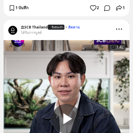
1 บันทึก
2
1
SCB Thailand
•
ติดตาม
ยืนยันแล้ว
ได้รับการบูสต์
1:42