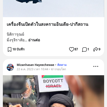
เครื่องจีนเปิดตัวในสงครามอินเดีย-ปากีสถาน
นิติการุณย์
มิ่งรุจิราลัย
... 
อ่านต่อ
10 บันทึก
87
1
9
Mizanhasan Hayeechewae
•
ติดตาม
22 ต.ค. 2023 เวลา 10:44 • ข่าวรอบโลก