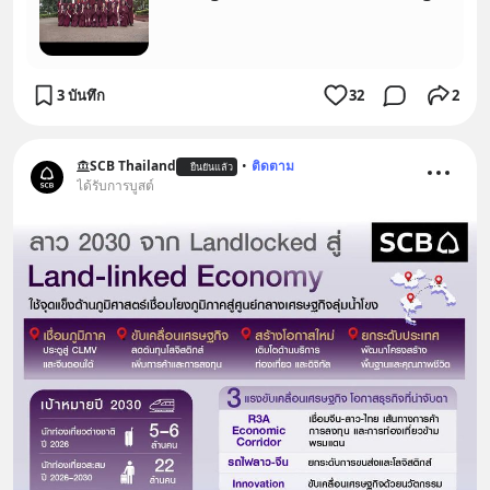
https://lin.ee/U91Fzyz
3 บันทึก
32
2
SCB Thailand
•
ติดตาม
ยืนยันแล้ว
ได้รับการบูสต์