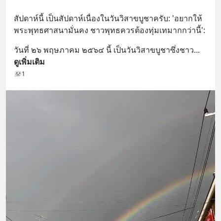
สัปดาห์นี้ เป็นสัปดาห์เนื่องในวันวิสาขบูชาครับ: 'อยากให้
พระพุทธศาสนามั่นคง ชาวพุทธควรต้องทุ่มเทมากกว่านี้':
วันที่ ๒๖ พฤษภาคม ๒๕๖๔ นี้ เป็นวันวิสาขบูชาซึ่งชาว
... 
ดูเพิ่มเติม
1