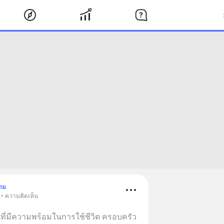
าม
 • ความคิดเห็น
นที่มีความพร้อมในการใช้ชีวิต ครอบครัว