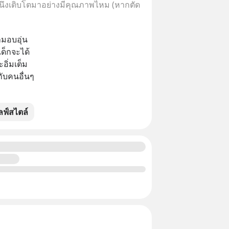
นนึงเติบโตมาอย่างมีคุณภาพไหม (หากตัด
มอบอุ่น
เด็กจะได้
อิ่มเต็ม
ับคนอื่นๆ
ลฟ์สไตล์