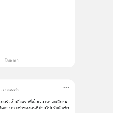
โฆษณา
 • ความคิดเห็น
รัวเป็นสิ่งแรกที่เด็กเจอ เขาจะเลีบยน
ดการกระทำของคนที่บ้านไปปรับตัวเข้า