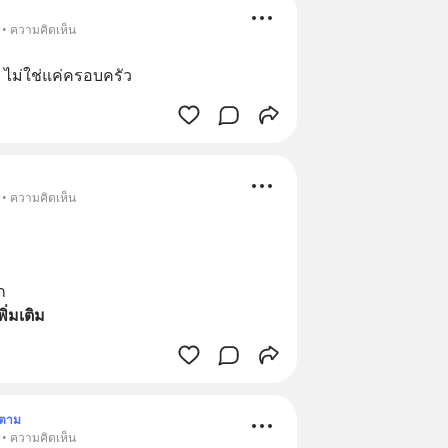
 • ความคิดเห็น
 ไม่ใช่แค่ครอบครัว
 • ความคิดเห็น
ก
พิ่มเติม
ดตาม
 • ความคิดเห็น