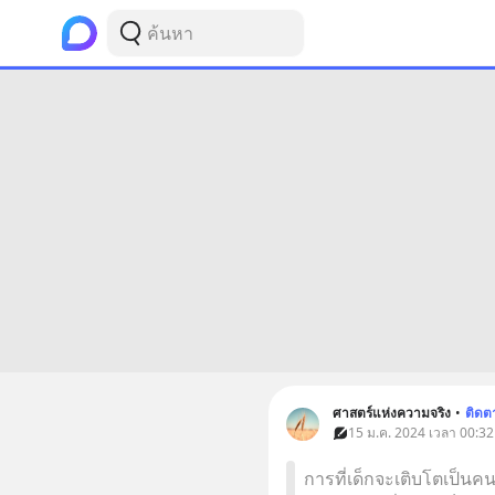
ศาสตร์แห่งความจริง
•
ติดต
15 ม.ค. 2024 เวลา 00:32
การที่เด็กจะเติบโตเป็นค