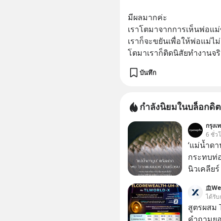
มีผลมากค่ะ 
เราโตมาจากการเห็นพ่อแม่ขย
เราก็จะขยันเพื่อให้พ่อแม่ไม
โตมาเราก็ติดนิสัยทำงานจริง
บันทึก
กำลังนิยมในบล็อกดิต
กรุงเท
6 ชั่ว
‘แม่น้ำด
กระทบท่อง
นิวเคลียร
กับฤดูร้อ
We
ปรากฏมาก
ได้รับ
สู่ระดับต
สูตรผสม
ดานูบ” ซึ
คำถามยอด