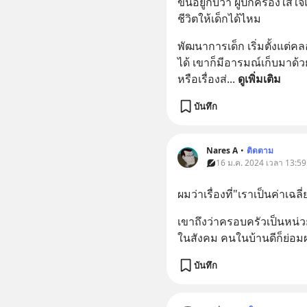
ขึ้นอยู่กับว่า ผู้ปกครองใส่
ชีวิตให้เด็กได้ไหม
พัฒนาการเด็ก เริ่มตั้งแต่
ได้ เขาก็มีอารมณ์เก็บมาด้วย
หรือเรื่องส่
... 
ดูเพิ่มเติม
บันทึก
Nares A
•
ติดตาม
16 ม.ค. 2024 เวลา 13:59
ผมว่าเรื่องที่"เราเป็นค่าเฉล
เขาถึงว่าครอบครัวเป็นหน่วยสั
ในสังคม คนในบ้านดีก็ย่อมผล
บันทึก