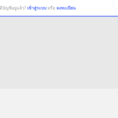
มีบัญชีอยู่แล้ว?
เข้าสู่ระบบ
หรือ
ลงทะเบียน