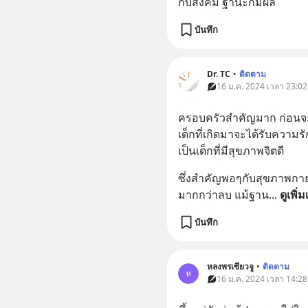
กับสังคม ฐานะก็มีผล
บันทึก
Dr. TC
•
ติดตาม
16 ม.ค. 2024 เวลา 23:02
ครอบครัวสำคัญมาก ก่อนจะมี
เด็กที่เกิดมาจะได้รับความร
เป็นเด็กที่มีสุขภาพจิตดี
ซึ่งสำคัญพอๆกับสุขภาพกา
มากกว่าลบ แม้ฐาน
... 
ดูเพิ่ม
บันทึก
หลงพรเซียวจู
•
ติดตาม
ห
16 ม.ค. 2024 เวลา 14:28