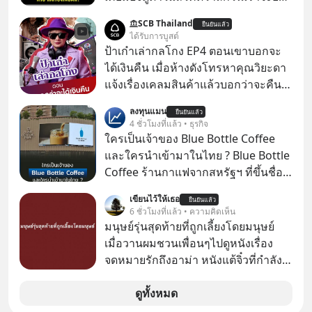
ไปอยู่บนดาวอังคารตามที่ Elon Musk
SCB Thailand
ยืนยันแล้ว
หรือ Jeff Bezos บอกไว้หรือเปล่า ภาพ
ได้รับการบูสต์
ฝันที่มหาเศรษฐีซิลิคอนแวลลีย์วาดไว้ว่า
ป้าเก๋าเล่ากลโกง EP4 ตอนเขาบอกจะ
มนุษย์นับล้านจะไปสร้างอาณานิคม
ได้เงินคืน เมื่อห้างดังโทรหาคุณวิยะดา
ใหม่ ล้อมรอบด้วยเทคโนโลยีสุดล้ำ อาจ
แจ้งเรื่องเคลมสินค้าแล้วบอกว่าจะคืน
จะฟังดูน่าตื่นเต้น แต่ความจริงที่ถูกซ่อน
เงิน คุณวิยะดาจะได้เงินจริง หรือเป็น
ลงทุนแมน
ไว้ใต้พรมคือ ดาวอังคารเป็นเพียงนรกที่
ยืนยันแล้ว
เรื่องจ้อจี้ หาคำตอบได้ที่ “ป้าเก๋าเล่ากล
4 ชั่วโมงที่แล้ว • ธุรกิจ
เต็มไปด้วยรังสีมรณะและฝุ่นพิษ แล้ว
โกง” EP4 ตอน “เขาบอกว่าจะได้เงิน
ใครเป็นเจ้าของ Blue Bottle Coffee
ทำไมบรรดาผู้นำเทคโนโลยีถึงยัง
คืน” #ป้าเก๋าเล่ากลโกง #แก้เกมกลโกง
และใครนำเข้ามาในไทย ? Blue Bottle
พยายามหลอกขายฝันลมๆ แล้งๆ นี้ให้
#อยู่อย่างยั่งยืน #Cybersecurity #เตือน
Coffee ร้านกาแฟจากสหรัฐฯ ที่ขึ้นชื่อ
กับคนทั้งโลก พวกเขากำลังซ่อนความ
ภัยออนไลน์
เรื่องความพิถีพิถัน กำลังจะเปิดสาขา
ลับอะไรไว้เบื้องหลังโปรเจกต์อวกาศที่
เขียนไว้ให้เธอ
ยืนยันแล้ว
แรกในประเทศไทย ที่ Central Park
6 ชั่วโมงที่แล้ว • ความคิดเห็น
ผลาญทรัพยากรมหาศาล วันนี้เราจะมา
มนุษย์รุ่นสุดท้ายที่ถูกเลี้ยงโดยมนุษย์
กะเทาะเปลือกความลวงโลกนี้กัน ใครที่
เมื่อวานผมชวนเพื่อนๆไปดูหนังเรื่อง
คิดว่าอนาคตของมนุษยชาติอยู่บนดาว
จดหมายรักถึงอาม่า หนังแต้จิ๋วที่กำลัง
ดวงอื่น เลือกฟังกันได้เลยนะครับ อย่า
โด่งดังทั่วโลกอยู่ในตอนนี้ เหตุเกิดจาก
ลืมกด Follow ติดตาม PodCast ช่อง
ป๊าผมเห็นโปสเตอร์หนังเรื่องนี้หลาย
ดูทั้งหมด
Geek Forever’s Podcast ของผมกัน
เดือนก่อนและอยากดูมาก ด้วยเพราะว่า