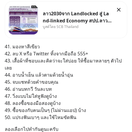
ลาว2030จาก Landlocked สู่ La
nd-linked Economy สปป.ลาว
บูสต์โดย SCB Thailand
กำลังเปลี่ยนบทบาทจาก “ประเทศ
ทางผ่าน” สู่ “ศูนย์กลางเศรษฐกิจ
และโลจิสติกส์” ของอนุภูมิภาคลุ่ม
41. มองหาสีเขียว
แม่น้ำโขง
42. ลบ X หรือ Twitter ทิ้งจากมือถือ 555+
43. เสื้อผ้าที่ชอบและคิดว่าจะใส่บ่อย ให้ซื้อมาหลายๆ ตัวไป
เลย
44. อาบน้ำเย็น แล้วตามด้วยน้ำอุ่น
45. จบแชทด้วยคำขอบคุณ
46. อ่านบทกวี วันละบท
47. วิ่งแบบไม่ใส่หูฟังดูบ้าง
48. ลองซื้อของมือสองดูบ้าง
49. ซื้อของกับคนเป็นๆ (ไม่ผ่านแอป) บ้าง
50. แปรงฟันเบาๆ และใช้ไหมขัดฟัน
ลองเลือกไปทำกันดูนะครับ 