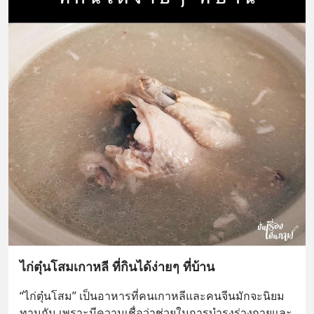
ไก่ตุ๋นโสมเกาหลี ที่กินได้ง่ายๆ ที่บ้าน
“ไก่ตุ๋นโสม” เป็นอาหารที่คนเกาหลีและคนจีนมักจะนิยม
ทานกัน เพราะมีความเชื่อว่าช่วยในการบำรุงร่างกายและ