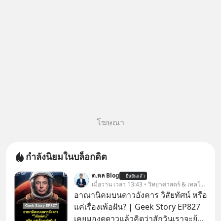
ตอน “เขา
โฆษณา
กำลังนิยมในบล็อกดิต
ด.ดล Blog
ยืนยันแล้ว
เมื่อวาน เวลา 13:43 • วิทยาศาสตร์ & เทคโนโลยี
อาณานิคมบนดาวอังคาร วิสัยทัศน์ หรือ
แค่เรื่องเพ้อฝัน? | Geek Story EP827
เคยมองดูดาวแล้วคิดว่าสักวันเราจะย้าย