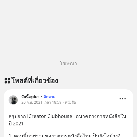
บรรเทาความเครียด ลดความวิตกกังวล
เพิ่มการผ่อนคลาย ซึ่งช่วยให้การนอน
หลับมีประสิทธิภาพมากยิ่งขึ้น 📍 สนใจ
สั่งซื้อสินค้า Diip CBD 💬 LINE :
@diipgeek 🔗 หรือกดลิงก์
https://lin.ee/U91Fzyz
โฆษณา
โพสต์ที่เกี่ยวข้อง
วันนี้สรุปมา
•
ติดตาม
20 ก.พ. 2021 เวลา 18:59 • หนังสือ
สรุปจาก iCreator Clubhouse : อนาคตวงการหนังสือใน
ปี 2021
1. ตอนนี้ภาพรวมของวงการหนังสือไทยเป็นยังไงบ้าง?
... 