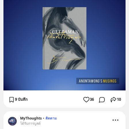
9 บันทึก
36
10
MyThoughts
•
ติดตาม
ได้รับการบูสต์