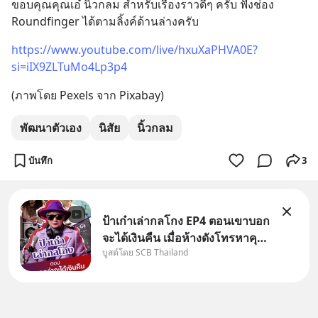
ขอบคุณคุณเอ๋ นิ้วกลม สำหรับเรื่องราวดีๆ ครับ ฟังช่อง 
Roundfinger ได้ตามลิ้งค์ด้านล่างครับ
https://www.youtube.com/live/hxuXaPHVA0E?
si=iIX9ZLTuMo4Lp3p4
(ภาพโดย Pexels จาก Pixabay)
พัฒนาตัวเอง
นิสัย
นิ้วกลม
บันทึก
3
ป้าเก๋าเล่ากลโกง EP4 ตอนเขาบอก
จะได้เงินคืน เมื่อห้างดังโทรหาคุณ
บูสต์โดย SCB Thailand
วิยะดา แจ้งเรื่องเคลมสินค้าแล้ว
บอกว่าจะคืนเงิน คุณวิยะดาจะได้
เงินจริง หรือเป็นเรื่องจ้อจี้ หาคำ
ตอบได้ที่ “ป้าเก๋าเล่ากลโกง” EP4