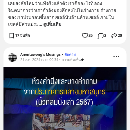
เคยสงสัยไหมว่าแท้จริงแล้วตัวเราคืออะไร? ลอง
จินตนาการว่าเรากำลังมองลึกลงไปในร่างกาย ร่างกาย
ของเราประกอบขึ้นจากเซลล์นับล้านล้านเซลล์ ภายใน
เซลล์มีส่วนประ
... 
ดูเพิ่มเติม
17 บันทึก
35
2
20
Anontawong's Musings
•
ติดตาม
21 ส.ค. 2024 เวลา 00:34 • ความคิดเห็น