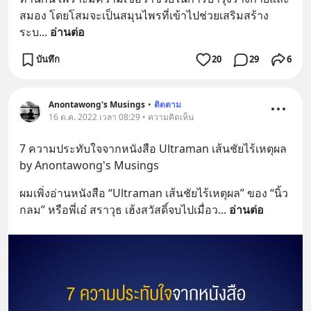
สมอง โดยโสมจะเป็นสมุนไพรที่เข้าไปช่วยเสริมสร้าง
ระบ
... 
อ่านต่อ
บันทึก
20
29
6
Anontawong's Musings
•
ติดตาม
16 ต.ค. 2022 เวลา 08:29 • ความคิดเห็น
7 ความประทับใจจากหนังสือ Ultraman เส้นชัยไร้เหตุผล 
by Anontawong's Musings
ผมเพิ่งอ่านหนังสือ “Ultraman เส้นชัยไร้เหตุผล” ของ “นิ้ว
กลม” หรือพี่เอ๋ สราวุธ เฮ้งสวัสดิ์จบไปเมื่อว
... 
อ่านต่อ