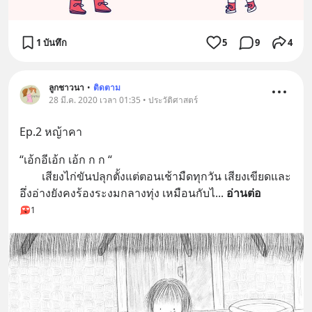
1 บันทึก
5
9
4
ลูกชาวนา
•
ติดตาม
28 มี.ค. 2020 เวลา 01:35 • ประวัติศาสตร์
Ep.2 หญ้าคา
“เอ้กอีเอ้ก เอ้ก ก ก “ 
        เสียงไก่ขันปลุกตั้งแต่ตอนเช้ามืดทุกวัน เสียงเขียดและ
อึ่งอ่างยังคงร้องระงมกลางทุ่ง เหมือนกับไ
... 
อ่านต่อ
1