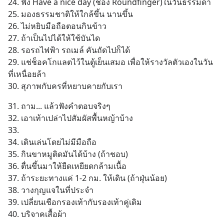
24. ฟัง Have a nice day (ช่อง Roundfinger)ในวันธรรมดา
25. มองธรรมชาติให้ใกล้ขึ้น นานขึ้น
26. ไม่หยิบมือถือตอนกินข้าว
27. ถ้าเป็นไปได้ให้ใช้บันได
28. รอรถไฟฟ้า รถเมล์ คันถัดไปก็ได้
29. แช่ช็อคโกแลตไว้ในตู้เย็นเสมอ เพื่อให้รางวัลตัวเองในวัน
ที่เหนื่อยล้า
30. สุภาพกับครที่หยาบคายกับเรา
31. ถาม... แล้วฟังคำตอบจริงๆ
32. เอาเท้าเปล่าไปสัมผัสพื้นหญ้าบ้าง
33. 
34. เดินเล่นโดยไม่มีมือถือ
35. กินขาหมูติดมันได้บ้าง (ถ้าชอบ)
36. ตื่นขึ้นมาให้ยืดเหยียดกล้ามเนื้อ
37. ถ้าระยะทางแค่ 1-2 กม. ให้เดิน (ถ้าฝุ่นน้อย)
38. วางกุญแจในที่ประจำ
39. เปลี่ยนเชือกรองเท้ากับรองเท้าคู่เดิม
40. บริจาคเสื้อผ้า