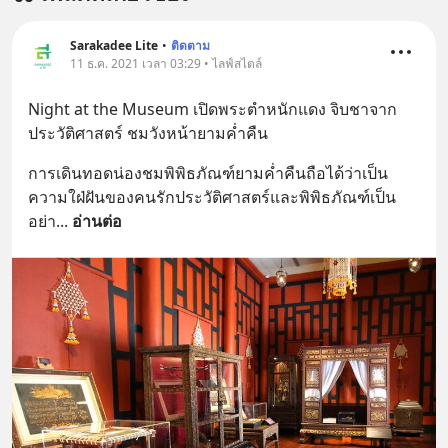
สนับสนุนโดย 📣
=========================
Sarakadee Lite
•
ติดตาม
11 ธ.ค. 2021 เวลา 03:29 • ไลฟ์สไตล์
เครียด หลับยาก ผมอยากแนะนำ
ผลิตภัณฑ์เสริมอาหาร Diip CBD ช่วย
Night at the Museum เปิดพระตำหนักแดง จิบชาจาก
บรรเทาความเครียด ลดความวิตกกังวล
ประวัติศาสตร์ ชมวังหน้ายามค่ำคืน
เพิ่มการผ่อนคลาย ซึ่งช่วยให้การนอน
หลับมีประสิทธิภาพมากยิ่งขึ้น 📍 สนใจ
การเดินทอดน่องชมพิพิธภัณฑ์ยามค่ำคืนถือได้ว่าเป็น
สั่งซื้อสินค้า Diip CBD 💬 LINE :
ความใฝ่ฝันของคนรักประวัติศาสตร์และพิพิธภัณฑ์เป็น
@diipgeek 🔗 หรือกดลิงก์
อย่า
... 
อ่านต่อ
https://lin.ee/U91Fzyz