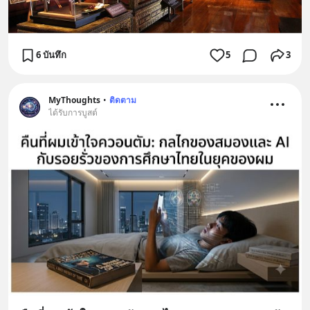
6 บันทึก
5
3
MyThoughts
•
ติดตาม
ได้รับการบูสต์