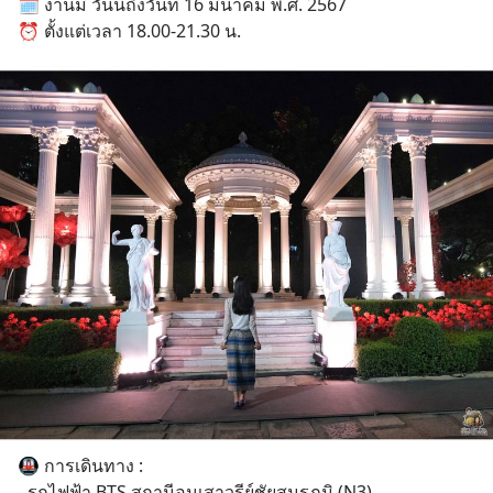
🗓 งานมี วันนี้ถึงวันที่ 16 มีนาคม พ.ศ. 2567 
⏰️ ตั้งแต่เวลา 18.00-21.30 น.
🚇 การเดินทาง :
- รถไฟฟ้า BTS สถานีอนุเสาวรีย์ชัยสมรภูมิ (N3)