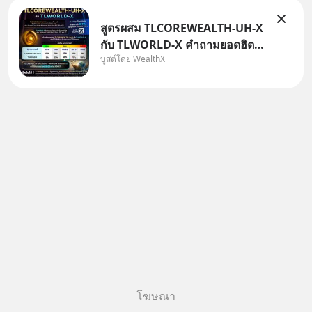
สูตรผสม TLCOREWEALTH-UH-X
กับ TLWORLD-X คำถามยอดฮิตที่
บูสต์โดย WealthX
คนใช้ WealthX ถามเข้ามา
โฆษณา