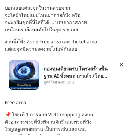
บอกเลยแต่ละจุดในงานสวยมาก 
จะใส่ผ้าไทยแบบไหนมาถ่ายก็ปัง หรือ
จะมายืมชุดที่นี่ใส่ก็ได้ ... บรรยากาศภาพ
เหมือนเราย้อนสมัยไปในยุค ร.๖ เลย
งานนี้มีทั้ง Zone Free area และ Ticket area 
แต่ละจุดมีความงดงามไม่แพ้กันเลย
กองทุนเดียวครบ โครงสร้างพื้น
ฐาน AI ทั้งหมด มาแล้ว /โดย
บูสต์โดย ลงทุนแมน
ลงทุนแมน AI Supercycle คือ
ช่วงเวลาที่เทคโนโลยีปัญญา
ประดิษฐ์ จะกลายเป็นตัวขับเคลื่อน
Free area
หลัก ของการเติบโตทางเศรษฐกิจ
และวิถีชีวิตของผู้คนอย่างยาวนา
📌 โซนที่ 1 การฉาย VDO mapping ลงบน
นต่
ตัวอาคารพระที่นั่งพิมานจักรี และพระที่นั่ง
ไวกูณฐเทพยสถาน เป็นการเล่นแสง และ 