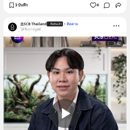
3 บันทึก
4
SCB Thailand
•
ติดตาม
ยืนยันแล้ว
ได้รับการบูสต์
1:42