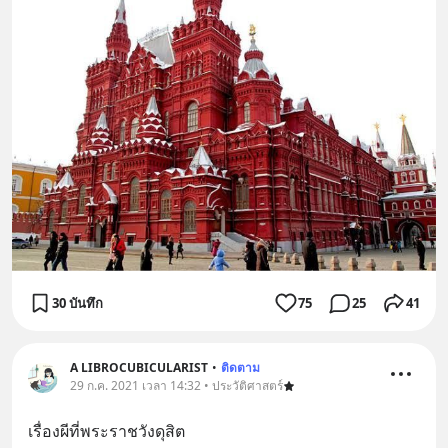
30 บันทึก
75
25
41
A LIBROCUBICULARIST
•
ติดตาม
29 ก.ค. 2021 เวลา 14:32 • ประวัติศาสตร์
เรื่องผีที่พระราชวังดุสิต