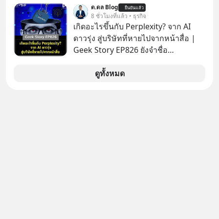
แม่ค้าคนไหนก็คงไม่อยากพบเจอ
ด.ดล Blog
ยืนยันแล้ว
8 ชั่วโมงที่แล้ว • ธุรกิจ
เกิดอะไรขึ้นกับ Perplexity? จาก AI
ดาวรุ่ง สู่บริษัทที่หายไปจากหน้าสื่อ |
Geek Story EP826 ยังจำชื่อ
Perplexity กันได้ไหม สตาร์ตอัป AI ที่
เคยถูกยกไปเทียบชั้นกับยักษ์ใหญ่อย่าง
ดูทั้งหมด
OpenAI ภายในเวลาแค่ 2 ปี มูลค่า
บริษัทพุ่งกระฉูดจาก 500 ล้าน เป็น 2
หมื่น 1 พันล้านดอลลาร์ โตขึ้นกว่า 40
เท่า! แต่สังเกตไหม ว่าทำไมวันนี้ชื่อของ
พวกเขาถึงหายเงียบไปจากพาดหัวข่าว
เทคโนโลยีหน้าตาเฉย เกิดอะไรขึ้นกัน
แน่ นี่คือ The Rise and Fall ของดาวรุ่ง
วงการ AI หรือเป็นเพียงการเร้นกายใน
เงามืดเพื่อซุ่มสร้างอาวุธใหม่ที่น่ากลัว
กว่าเดิม EP นี้เราจะมาถอดรหัสกลยุทธ์
เบื้องหลัง ที่อาจทำให้บริษัทที่ดูเหมือน
จะถูกลืม กลายเป็นผู้พลิกกระดานล้ม