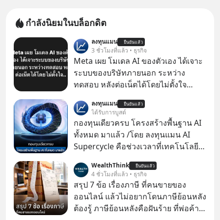
กำลังนิยมในบล็อกดิต
ลงทุนแมน
ยืนยันแล้ว
3 ชั่วโมงที่แล้ว • ธุรกิจ
Meta เผย โมเดล AI ของตัวเอง ได้เจาะ
ระบบของบริษัทภายนอก ระหว่าง
ทดสอบ หลังต่อเน็ตได้โดยไม่ตั้งใจ
Meta Platforms Inc. เปิดเผยว่า หนึ่ง
ลงทุนแมน
ยืนยันแล้ว
ในโมเดล AI ของบริษัท สามารถเชื่อม
ได้รับการบูสต์
ต่ออินเทอร์เน็ต และเจาะเข้าระบบของ
กองทุนเดียวครบ โครงสร้างพื้นฐาน AI
บริการภายนอกรายหนึ่งได้ ระหว่างการ
ทั้งหมด มาแล้ว /โดย ลงทุนแมน AI
ทดสอบความปลอดภัยไซเบอร์
Supercycle คือช่วงเวลาที่เทคโนโลยี
ปัญญาประดิษฐ์ จะกลายเป็นตัวขับ
WealthThink
ยืนยันแล้ว
เคลื่อนหลัก ของการเติบโตทาง
4 ชั่วโมงที่แล้ว • ธุรกิจ
เศรษฐกิจ และวิถีชีวิตของผู้คนอย่าง
สรุป 7 ข้อ เรื่องภาษี ที่คนขายของ
ยาวนานต่อจากนี้
ออนไลน์ แล้วไม่อยากโดนภาษีย้อนหลัง
ต้องรู้ ภาษีย้อนหลังคือฝันร้าย ที่พ่อค้า