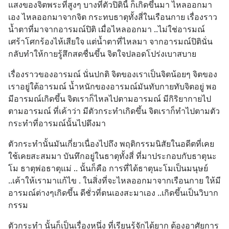
แสงของจิตพระที่สูงๆ บางที่ตัวปิตินี้ ก็เกิดขึ้นมา ไหลออกมา
เอง ไหลออกมาจากจิต กระทบธาตุทั้งสี่ในเรือนกาย เรื่องราว
น้ำตาที่มาจากอารมณ์ปิติ เมื่อไหลออกมา ..ไม่ใช่อารมณ์
เศร้าโศกร้องไห้เสียใจ แต่น้ำตาที่ไหลมา จากอารมณ์ปิตินั่น 
กลับทำให้กายรู้สึกสดชื่นขึ้น จิตใจปลอดโปร่งเบาสบาย
เรื่องราวของอารมณ์ นั่นปกติ จิตของเราเป็นจิตน้อยๆ จิตของ
เราอยู่ใต้อารมณ์ น้ำหนักของอารมณ์มันทับกายทับจิตอยู่ พอ
มีอารมณ์เกิดขึ้น จิตเราก็ไหลไปตามอารมณ์ มีกิริยากายไป
ตามอารมณ์ ที่เค้าว่า มีตัวกระทำเกิดขึ้น จิตเราก็ทำไปตามตัว
กระทำที่อารมณ์นั้นไปดึงมา
ตัวกระทำนั้นมันเกี่ยวเนื่องไปถึง พฤติกรรมนิสัยในอดีตที่เคย
ใช้เคยสะสมมา บันทึกอยู่ในธาตุทั้งสี่ ที่มาประกอบกับธาตุนะ
โม ธาตุพ่อธาตุแม่ .. นั้นก็คือ การที่ได้ธาตุนะโมเป็นมนุษย์ 
..เค้าให้เรามาแก้ไข . ในสิ่งที่จะไหลออกมาจากเรือนกาย ให้มี
อารมณ์ต่างๆเกิดขึ้น ดีชั่วที่ตนเองสะมาเอง ..เกิดขึ้นเป็นวิบาก
กรรม
ตัวกระทำ นั้นก็เป็นเรื่องหนึ่ง ที่เรียนรู้จักได้ยาก ต้องอาศัยการ