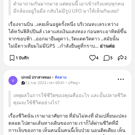
ดำมาถามกันมากมาย แต่ตอนนี้ เอาเข้าจริงแทบทุกคน
มีกล้องอยู่ในมือ กลับไม่มีรูป UFO มาให้เห็นกันเลย?
เรื่องจานบิน ..เคยเห็นอยู่ครั้งหนึ่ง บริเวณทะเลระหว่าง
ไต้หวันฟิลิปปินส์ เวลาแสงเงินแสงทอง ก่อนพระอาทิตย์ขึ้น
จากขอบฟ้า ..ออกมายืนดูดาว..วัดแดดวัดดาว ..สมัยนั้น
ไม่มีดาวเทียมไม่มีGPS  ..กำลังยืนดูที่กราบ
... 
อ่านต่อ
1 บันทึก
4
5
2
ปกรณ์ ปราสาททอง
•
ติดตาม
ป
12 ก.พ. 2023 เวลา 00:41 • ปรัชญา
เหตุผลในการใช้ชีวิตของคุณคืออะไร และบั้นปลายชีวิต
คุณจะใช้ชีวิตอย่างไร?
เรื่องชีวิตนั่น เรามาอาศัยกาย ที่มันไม่คงที่ มันเปลี่ยนแปลง
ตลอด ไปตามเส้นทางเดินของกาย เราก็ได้ผ่านชีวิตที่มี
การเจ็บของกาย เห็นคนนั้นคนนี้เจ็บป่วย นอนติดเตียง เห็น