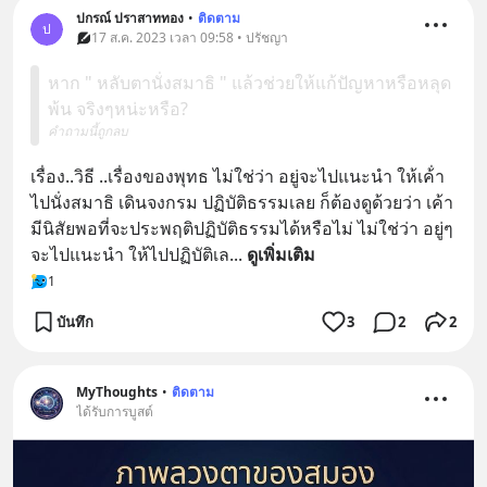
ปกรณ์ ปราสาททอง
•
ติดตาม
ป
17 ส.ค. 2023 เวลา 09:58 • ปรัชญา
หาก " หลับตานั่งสมาธิ " แล้วช่วยให้แก้ปัญหาหรือหลุด
พ้น จริงๆหน่ะหรือ?
คำถามนี้ถูกลบ
เรื่อง..วิธี ..เรื่องของพุทธ ไม่ใช่ว่า อยู่จะไปแนะนำ ให้เค้่า
ไปนั่งสมาธิ เดินจงกรม ปฏิบัติธรรมเลย ก็ต้องดูด้วยว่า เค้า
มีนิสัยพอที่จะประพฤติปฏิบัติธรรมได้หรือไม่ ไม่ใช่ว่า อยู่ๆ
จะไปแนะนำ ให้ไปปฏิบัติเล
... 
ดูเพิ่มเติม
1
บันทึก
3
2
2
MyThoughts
•
ติดตาม
ได้รับการบูสต์