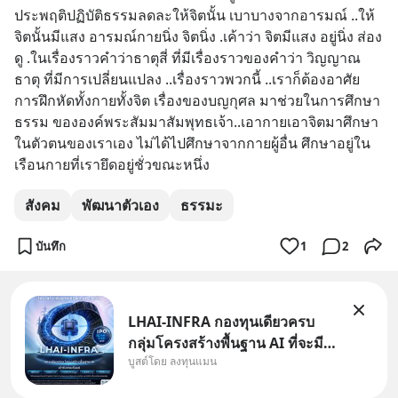
ประพฤติปฏิบัติธรรมลดละให้จิตนั้น เบาบางจากอารมณ์ ..ให้
จิตนั้นมีแสง อารมณ์กายนิ่ง จิตนิ่ง .เค้าว่า จิตมีแสง อยู่นิ่ง ส่อง
ดู .ในเรื่องราวคำว่าธาตุสี่ ที่มีเรื่องราวของคำว่า วิญญาณ
ธาตุ ที่มีการเปลี่ยนแปลง ..เรื่องราวพวกนี้ ..เราก็ต้องอาศัย
การฝึกหัดทั้งกายทั้งจิต เรื่องของบญกุศล มาช่วยในการศึกษา
ธรรม ขององค์พระสัมมาสัมพุทธเจ้า..เอากายเอาจิตมาศึกษา
ในตัวตนของเราเอง ไม่ได้ไปศึกษาจากกายผู้อื่น ศึกษาอยู่ใน
เรือนกายที่เรายึดอยู่ชั่วขณะหนึ่ง
สังคม
พัฒนาตัวเอง
ธรรมะ
บันทึก
1
2
LHAI-INFRA กองทุนเดียวครบ
กลุ่มโครงสร้างพื้นฐาน AI ที่จะมี
บูสต์โดย ลงทุนแมน
งบลงทุนครั้งใหญ่ในประวัติศาสตร์
ที่เรียกว่า AI Supercycle หุ้นกลุ่ม