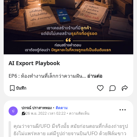
AI Export Playbook
EP6 : ห้องทำงานที่เล็กกว่าความฝัน
... 
อ่านต่อ
บันทึก
ปกรณ์ ปราสาททอง
•
ติดตาม
ป
26 พ.ย. 2022 เวลา 02:22 • ความคิดเห็น
คุณว่าจานผี/UFO มีจริงมั้ย สมัยก่อนตอนที่กล้องถ่ายรูป
ยังไม่แพร่หลาย แต่มีรูปถ่ายจานบิน/UFO ด้วยฟิล์มขาว