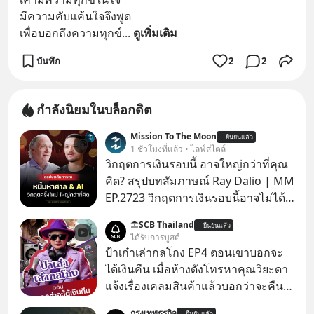
มีความคับแค้นใจจึงพูด
เพื่อบอกถึงความทุกข์
... 
ดูเพิ่มเติม
บันทึก
2
2
กำลังนิยมในบล็อกดิต
Mission To The Moon
ยืนยันแล้ว
1 ชั่วโมงที่แล้ว • ไลฟ์สไตล์
วิกฤตการเงินรอบนี้ อาจใหญ่กว่าที่คุณ
คิด? สรุปบทสัมภาษณ์ Ray Dalio | MM
EP.2723 วิกฤตการเงินรอบนี้อาจไม่ได้
เหมือนทุกครั้งที่เราเคยเจอ เมื่อ Ray
SCB Thailand
ยืนยันแล้ว
Dalio ชายผู้เคยทำนายวิกฤตเศรษฐกิจ
ได้รับการบูสต์
มาแล้วหลายต่อหลายครั้ง ออกมาส่ง
ป้าเก๋าเล่ากลโกง EP4 ตอนเขาบอกจะ
สัญญาณเตือนระเบิดเวลาลูกใหม่ที่
ได้เงินคืน เมื่อห้างดังโทรหาคุณวิยะดา
กำลังก่อตัวขึ้น จาก "ระเบิดหนี้สิน
แจ้งเรื่องเคลมสินค้าแล้วบอกว่าจะคืน
มหาศาล" ผสานเข้ากับ "ฟองสบู่กระแส
เงิน คุณวิยะดาจะได้เงินจริง หรือเป็น
กรุงเทพธุรกิจ
ยืนยันแล้ว