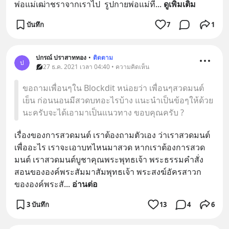
พ่อแม่เฒ่าชราจากเราไป  รูปกายพ่อแม่ที
... 
ดูเพิ่มเติม
บันทึก
7
1
ปกรณ์ ปราสาททอง
•
ติดตาม
ป
27 ธ.ค. 2021 เวลา 04:40 • ความคิดเห็น
ขอถามเพื่อนๆใน Blockdit หน่อยว่า เพื่อนๆสวดมนต์
เย็น ก่อนนอนมีสวดบทอะไรบ้าง แนะนำเป็นข้อๆให้ด้วย
นะครับจะได้เอามาเป็นแนวทาง ขอบคุณครับ ?
เรื่องของการสวดมนต์ เราต้องถามตัวเอง ว่าเราสวดมนต์ 
เพื่ออะไร เราจะเอาบทไหนมาสวด หากเราต้องการสวด
มนต์ เราสวดมนต์บูชาคุณพระพุทธเจ้า พระธรรมคำสั่ง
สอนขององค์พระสัมมาสัมพุทธเจ้า พระสงฆ์อัครสาวก
ขององค์พระสั
... 
อ่านต่อ
3 บันทึก
13
4
6