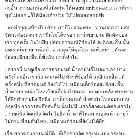
คนร้องไห้ สะอึกสะอื้น เราก็พยายาม พูดไป แม้เสียงสะอึก
สะอื้น .เราบอกน้องที่สนิทกัน ให้คอยช่วยประคอง ..เวลาที่เรา
พูดไม่ออก ..ก็ได้น้องเค้าช่วย ให้ไปตลอดลอดฟัง
..พอทำบุญเสร็จเรียบร้อย เราก็ไปถามพระ ..ท่านบอกว่า แสง
รัตนะส่องลงมา เราฝืนไม่ได้หรอก เราก็พยายาม ฝึกหัดของ
เรา ทุกครั้ง .ไม่ไปฝืน ปล่อยอารมณ์ที่ร้องไห้ สะอึกสะอื้น นั้น 
แต่เราก็พยายามมีสติ ..ควบคุมให้พูดไปตามที่จะทำ ..มันจะ
ร้องสะอึกสะอื้น ก็ชั่งมัน เราก็ทำไป
..คราวนี้ มาดูเรื่องการสวดมนต์ น้ำตามันก็ไหลมาเอง บาง
ครั้งก็สะอื้น เราก็สวดมนต์ไป ทั้งๆที่ร้องไห้ สะอึกสะอื้น ..มี
ครั้งหนึ่ง ที่สวดมนต์ ร้องไห้ไป เหมือนเด็กร้องสะอึกสะอื้น 
น้ำตานองหน้า ไหลเปียกเสื้อผ้าไปหมด.. พอตอนหลัง พระท่าน
ให้ฝึกทำกายนิ่ง จิตนิ่ง  เราก็สวดมนต์ น้ำตามันไหลออกมาน
องหน้า อาการสะอึกสะอื้น นั้นไม่มี ..เราก็สวดมนต์ของเราไป 
..กายก็นิ่ง จิตก็นิ่ง จิตไม่ไปยึด น้ำตาที่ไหลมานองหน้า กายก็
ไม่กระเพื่อมสั่นไหว .เหมือนแต่ก่อนที่ยังไม่ได้ฝึก
เรื่องราวของอารมณ์ปิติ ..ที่เกิดจากจิต กระทบแสง กระทบ