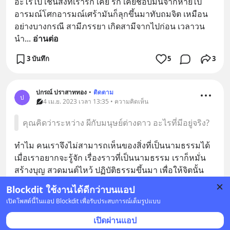
อะไรไป เช่นสิ่งที่เรารัก เคย รัก เคยชอบมันจากหายไป 
อารมณ์โศกอารมณ์เศร้ามันก็ลุกขึ้นมาทับถมจิต เหมือน
อย่างบางกรณี สามีภรรยา เกิดสามีจากไปก่อน เวลาวน
นำ
... 
อ่านต่อ
3 บันทึก
5
3
ปกรณ์ ปราสาททอง
•
ติดตาม
ป
4 เม.ย. 2023 เวลา 13:35 • ความคิดเห็น
คุณคิดว่าระหว่าง ผีกับมนุษย์ต่างดาว อะไรที่มีอยู่จริง?
ทำไม คนเราจึงไม่สามารถเห็นของสิ่งที่เป็นนามธรรมได้ 
เมื่อเราอยากจะรู้จัก เรื่องราวที่เป็นนามธรรม เราก็หมั่น
สร้างบุญ สวดมนต์ไหว้ ปฏิบัติธรรมขึ้นมา เพื่อให้จิตนั้น
เบาบางจากกรรม ให้กายนี้มีบุญกุศล ให้กายพ
... 
อ่านต่อ
Blockdit ใช้งานได้ดีกว่าบนแอป
1
เปิดโพสต์นี้ในแอป Blockdit เพื่อรับประสบการณ์เต็มรูปแบบ
บันทึก
3
เปิดผ่านแอป