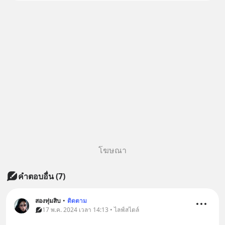
นี้ปรับตัวลงมากใน 1 เดือนที่ผ่าน
มา แต่ความจริงคือทั่วโลกยังเดิน
หน้าลงทุน AI
โฆษณา
คำตอบอื่น
(
7
)
สองทุ่มสิบ
•
ติดตาม
17 พ.ค. 2024 เวลา 14:13 • ไลฟ์สไตล์