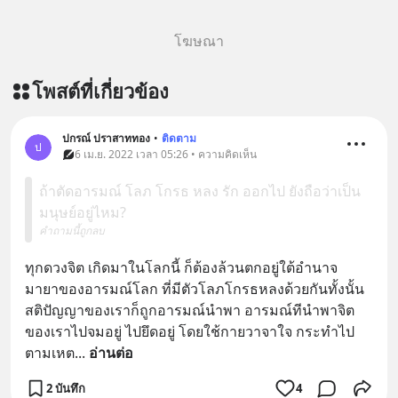
โฆษณา
โพสต์ที่เกี่ยวข้อง
ปกรณ์ ปราสาททอง
•
ติดตาม
ป
6 เม.ย. 2022 เวลา 05:26 • ความคิดเห็น
ถ้าตัดอารมณ์ โลภ โกรธ หลง รัก ออกไป ยังถือว่าเป็น
มนุษย์อยู่ไหม?
คำถามนี้ถูกลบ
ทุกดวงจิต เกิดมาในโลกนี้ ก็ต้องล้วนตกอยู่ใต้อำนาจ 
มายาของอารมณ์โลก ที่มีตัวโลภโกรธหลงด้วยกันทั้งนั้น 
สติปัญญาของเราก็ถูกอารมณ์นำพา อารมณ์ทีนำพาจิต
ของเราไปจมอยู่ ไปยึดอยู่ โดยใช้กายวาจาใจ กระทำไป
ตามเหต
... 
อ่านต่อ
2 บันทึก
4