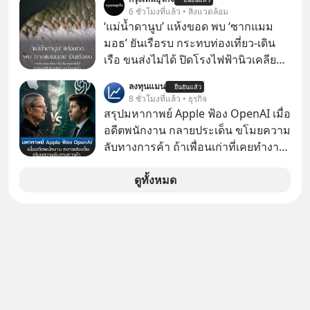
AI" ที่ผู้คนกำลังแห่ไล่ราคาอย่างบ้าคลั่ง
เรื่องจ้อจี้ หาคำตอบได้ที่ “ป้าเก๋าเล่ากล
6 ชั่วโมงที่แล้ว • สิ่งแวดล้อม
บทเรียนจากประวัติศาสตร์ 500 ปี บอก
โกง” EP4 ตอน “เขาบอกว่าจะได้เงิน
‘แม่น้ำดานูบ’ แห้งขอด พบ ‘ซากแมม
อะไรเรา? ระเบียบโลกกำลังจะเปลี่ยน
คืน” #ป้าเก๋าเล่ากลโกง #แก้เกมกลโกง
มอธ’ ยันเรือรบ กระทบท่องเที่ยว-เดิน
มือไปในทิศทางไหน? และเราควรรับมือ
#อยู่อย่างยั่งยืน #Cybersecurity #เตือน
เรือ ขนส่งไม่ได้ ปิดโรงไฟฟ้านิวเคลียร์
อย่างไรก่อนที่ทุกอย่างจะสายเกินไป?
ภัยออนไลน์
ขาดน้ำหล่อเย็น “ทวีปยุโรป” กำลังเผชิญ
ร่วมเจาะลึกบทวิเคราะห์และข้อคิดการ
ลงทุนแมน
ยืนยันแล้ว
กับฤดูร้อนรุนแรงและภัยแล้งที่ยาวนาน
8 ชั่วโมงที่แล้ว • ธุรกิจ
เงินฉบับ Dalio กันได้ใน EP. นี้
อย่างไม่เคยปรากฏมาก่อน ส่งผลให้
สรุปมหากาพย์ Apple ฟ้อง OpenAI เมื่อ
#RayDalio #สรุปบทเรียน #การเงินการ
แม่น้ำหลายสายลดระดับลงสู่ระดับต่ำ
อดีตพนักงาน กลายประเด็น ขโมยความ
ลงทุน #MissionToTheMoon
สุดเป็นประวัติการณ์ โดยเฉพาะ “แม่น้ำ
ลับทางการค้า ถ้าเพื่อนเก่าที่เคยทำงาน
#MissionToTheMoonPodcast
ดานูบ” ซึ่งเป็นแม่น้ำยาวอันดับสองของ
ด้วยกัน ทักมาขอให้เราช่วยหาไฟล์งาน
ยุโรปที่ไหลผ่าน 10 ประเทศ ที่มีปริมาณ
เก่าที่เขาเคยทำไว้ ตอนยังอยู่บริษัท
ดูทั้งหมด
น้ำลดต่ำลงเป็นประวัติศาสตร์ จนเผยให้
เดียวกัน
เห็นร่องรอยทางประวัติศาสตร์ที่เคยจม
อยู่ใต้น้ำมานานหลายศตวรรษ