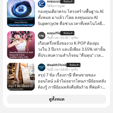
ลงทุนแมน
ยืนยันแล้ว
ขายของเหมือนกันทุกอย่าง
ได้รับการบูสต์
กองทุนเดียวครบ โครงสร้างพื้นฐาน AI
ทั้งหมด มาแล้ว /โดย ลงทุนแมน AI
Supercycle คือช่วงเวลาที่เทคโนโลยี
ปัญญาประดิษฐ์ จะกลายเป็นตัวขับ
ลงทุนเกิร์ล
ยืนยันแล้ว
เคลื่อนหลัก ของการเติบโตทาง
วันนี้ เวลา 02:30 • ธุรกิจ
เศรษฐกิจ และวิถีชีวิตของผู้คนอย่าง
เกือบครึ่งหนึ่งของวง K-POP ต้องยุบ
ยาวนานต่อจากนี้
วงใน 3 ปีแรก และมีเพียง 3.55% เท่านั้น
ที่ประสบความสำเร็จจน “คืนทุน” เวลา
มองเข้าไปในวงการ K-POP เรามักจะ
WealthThink
ยืนยันแล้ว
เห็นภาพความสำเร็จที่หรูหรา คอนเสิร์ต
วันนี้ เวลา 04:00 • ธุรกิจ
สเกลใหญ่ระดับสเตเดียม และยอดขา
สรุป 7 ข้อ เรื่องภาษี ที่คนขายของ
ยอัลบัมถล่มทลายจากวงตัวท็อปอย่าง
ออนไลน์ แล้วไม่อยากโดนภาษีย้อนหลัง
BTS, BLACKPINK หรือ SEVENTEEN
ต้องรู้ ภาษีย้อนหลังคือฝันร้าย ที่พ่อค้า
แม่ค้าคนไหนก็คงไม่อยากพบเจอ
ดูทั้งหมด