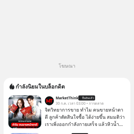
โฆษณา
กำลังนิยมในบล็อกดิต
MarketThink
ยืนยันแล้ว
30 ก.ค. เวลา 03:00 • การตลาด
จิตวิทยาการขาย ทำไม คนขายหน้าตา
ดี ลูกค้าตัดสินใจซื้อ ได้ง่ายขึ้น สมมติว่า
เราเพิ่งออกกำลังกายเสร็จ แล้วหิวน้ำ
มาก ๆ แล้วเจอร้านขายน้ำอยู่สองร้านที่