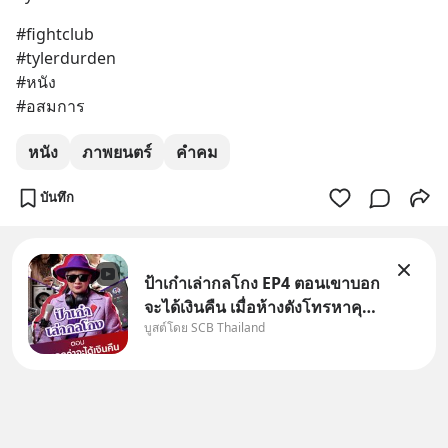
#fightclub 
#tylerdurden 
#หนัง
#อสมการ
หนัง
ภาพยนตร์
คำคม
บันทึก
ป้าเก๋าเล่ากลโกง EP4 ตอนเขาบอก
จะได้เงินคืน เมื่อห้างดังโทรหาคุณ
บูสต์โดย SCB Thailand
วิยะดา แจ้งเรื่องเคลมสินค้าแล้ว
บอกว่าจะคืนเงิน คุณวิยะดาจะได้
เงินจริง หรือเป็นเรื่องจ้อจี้ หาคำ
ตอบได้ที่ “ป้าเก๋าเล่ากลโกง” EP4
ตอน “เขา