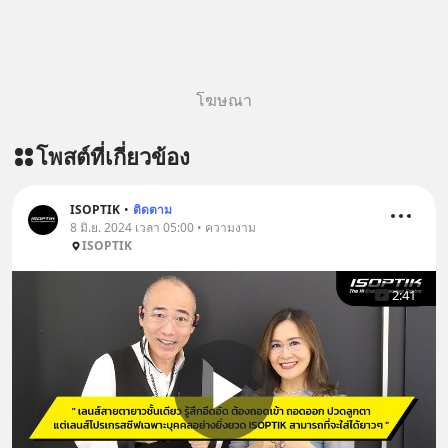
https://lin.ee/aMEkyNA
========================= 📣
สนับสนุนโดย 📣
=========================
โฆษณา
เครียด หลับยาก ผมอยากแนะนำ
ผลิตภัณฑ์เสริมอาหาร Diip CBD ช่วย
โพสต์ที่เกี่ยวข้อง
บรรเทาความเครียด ลดความวิตกกังวล
เพิ่มการผ่อนคลาย ซึ่งช่วยให้การนอน
หลับมีประสิทธิภาพมากยิ่งขึ้น 📍 สนใจ
ISOPTIK
•
ติดตาม
สั่งซื้อสินค้า Diip CBD 💬 LINE :
8 มิ.ย. 2024 เวลา 05:00 • ความงาม
ISOPTIK
@diipgeek 🔗 หรือกดลิงก์
https://lin.ee/U91Fzyz
2:41