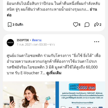
ย้อนกลับไปเมื่อสิบกว่าปีก่อน ในค่ำคืนหนึ่งที่ผมกำลังหลับ
สนิท จู่ๆ ผมก็ฝันว่าตัวเองกระหายน้ำอย่างรุนแรง
... 
อ่าน
ต่อ
3 บันทึก
8
2
ISOPTIK
•
ติดตาม
1 ก.ค. 2021 เวลา 03:30 • ข่าว
ศูนย์​แว่นตา​ไอ​ซอ​พ​ติก​ ร่วมกับโครงการ​ "ยิ่งใช้​ ยิ่งได้" เพื่อ
อำนวยความสะดวกแก่ลูกค้าที่ต้องการใช้แว่นตาโปรเก​
รสซีฟอัจริ​ยะไอซอพติก​ ​3​ มิติ​ มูลค่า​ที่ใช้ได้สูงถึง​ 60,000​ 
บาท​ รับ​ E-Voucher 7
... 
ดูเพิ่มเติม