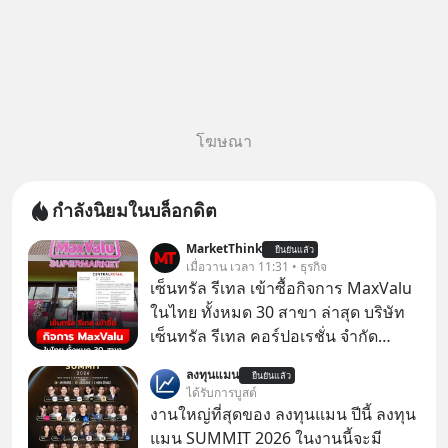
โฆษณา
กำลังนิยมในบล็อกดิต
MarketThink
ยืนยันแล้ว
เมื่อวาน เวลา 11:31 • ธุรกิจ
เซ็นทรัล รีเทล เข้าซื้อกิจการ MaxValu
ในไทย ทั้งหมด 30 สาขา ล่าสุด บริษัท
เซ็นทรัล รีเทล คอร์ปอเรชั่น จํากัด
(มหาชน) หรือ CRC ได้แจ้งต่อ
ลงทุนแมน
ยืนยันแล้ว
ตลาดหลักทรัพย์แห่งประเทศไทยว่า ได้
ได้รับการบูสต์
เข้าทำการเข้าถือหุ้นในบริษัท อิออน
งานใหญ่ที่สุดของ ลงทุนแมน ปีนี้ ลงทุน
(ไทยแลนด์) จำกัด เจ้าของ MaxValu ใน
แมน SUMMIT 2026 ในงานนี้จะมี