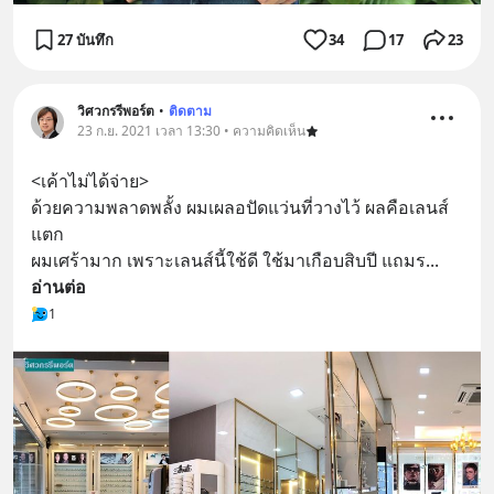
27 บันทึก
34
17
23
วิศวกรรีพอร์ต
•
ติดตาม
23 ก.ย. 2021 เวลา 13:30 • ความคิดเห็น
<เค้าไม่ได้จ่าย>
ด้วยความพลาดพลั้ง ผมเผลอปัดแว่นที่วางไว้ ผลคือเลนส์
แตก
ผมเศร้ามาก เพราะเลนส์นี้ใช้ดี ใช้มาเกือบสิบปี แถมร
... 
อ่านต่อ
1