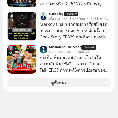
ไทย
เจ้าของธุรกิจ Dr.PONG, หมึกกรุบ,
Srichand, Jones’ Salad, LA GLACE,
ด.ดล Blog
ยืนยันแล้ว
Fastwork, MizuMi, KARMART, อิชิตัน
เมื่อวาน เวลา 13:01 • วิทยาศาสตร์ & เทคโนโลยี
มาแชร์ความรู้การสร้างธุรกิจ
Markov Chain จากสมการร้อยปี สู่จุด
กำเนิด Google และ AI ที่เปลี่ยนโลก |
Geek Story EP829 คุณคิดว่า การสับ
ไพ่ในคาสิโน ปริมาณยูเรเนียมในระเบิด
Mission To The Moon
ยืนยันแล้ว
นิวเคลียร์ อัลกอริทึมของ Google ที่ใช้
2 ส.ค. เวลา 13:00 • ไลฟ์สไตล์
โค่นล้มแชมป์เก่าอย่าง Yahoo และ
ขีดเส้น ‘พื้นที่ส่วนตัว’ อย่างไรไม่ให้
ความฉลาดของ AI ในปัจจุบัน มีอะไรที่
ความสัมพันธ์พัง? | แอปเท๋ Dinner
เหมือนกัน? เชื่อหรือไม่ว่า สิ่งเปลี่ยนโลก
Talk EP.39 ถ้าวันหนึ่งการปฏิเสธของ
ทั้งหมดนี้ ล้วนมีจุดเริ่มต้นมาจาก “การ
เราทำให้อีกฝ่ายรู้สึกเจ็บปวด คิดว่าเรา
ทะเลาะกัน” ของนักคณิตศาสตร์ชาว
ตั้งกำแพงใส่และมองว่าเราเห็นแก่ตัวทั้ง
ดูทั้งหมด
รัสเซียสองคนเมื่อกว่าร้อยปีก่อน! จาก
ที่เราเองก็ไม่เคยปฏิเสธใครอย่างนี้มา
สมการที่เคยถูกมองว่าไร้สาระและไม่มี
ก่อน แต่พอตั้งใจจะ ‘สร้างขอบเขต’ เพื่อ
ประโยชน์ สู่รากฐานของเทคโนโลยี
ตัวเองดูสักครั้ง กลับทำให้เกิดรอยร้าว
ระดับล้านล้านดอลลาร์ จุดกำเนิดของ
ในความสัมพันธ์เสียอย่างนั้น โดยราย
สมการนี้เกิดขึ้นได้อย่างไร และมันเข้า
การแอปเท๋ Dinner Talk ในวันนี้โฮสต์