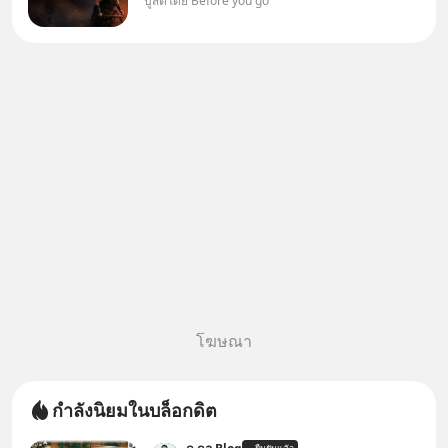
บูสต์โดย Before you go
ต้องการกลับบ้านจริงหรือ
(SPOILED ALERT!!!) 🔥 264.1
โฆษณา
กำลังนิยมในบล็อกดิต