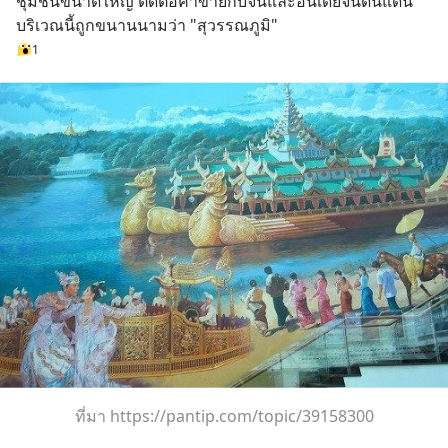
ชุมชนขนาดใหญ่ ติดต่อค้าขายกับจีนและอินเดียจนดินแดน
บริเวณนี้ถูกขนานนามว่า "สุวรรณภูมิ"
1
ที่มา https://pantip.com/topic/39158300