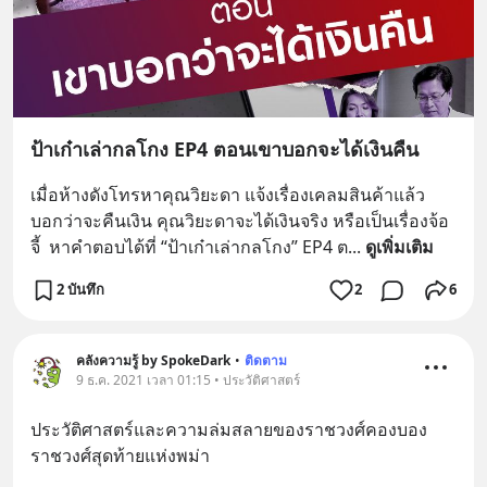
ป้าเก๋าเล่ากลโกง EP4 ตอนเขาบอกจะได้เงินคืน
เมื่อห้างดังโทรหาคุณวิยะดา แจ้งเรื่องเคลมสินค้าแล้ว
บอกว่าจะคืนเงิน คุณวิยะดาจะได้เงินจริง หรือเป็นเรื่องจ้อ
จี้  หาคำตอบได้ที่ “ป้าเก๋าเล่ากลโกง” EP4 ต
... 
ดูเพิ่มเติม
2 บันทึก
2
6
คลังความรู้ by SpokeDark
•
ติดตาม
9 ธ.ค. 2021 เวลา 01:15 • ประวัติศาสตร์
ประวัติศาสตร์และความล่มสลายของราชวงศ์คองบอง 
ราชวงศ์สุดท้ายแห่งพม่า