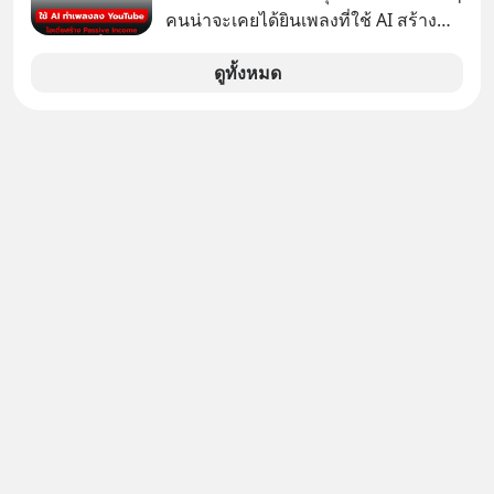
คนน่าจะเคยได้ยินเพลงที่ใช้ AI สร้าง
เสียงดนตรี ทำไมถึงจบลงด้วยการเป็น
ผ่านหูกันมาบ้าง เช่น เพลง “ไม่มีใคร
แค่บรรทัดหนึ่งในบัญชีทรัพย์สินของ
รู้ตัวเรา” จากช่องชื่อว่า UNHEARD
ดูทั้งหมด
บริษัทอื่น เลือกฟังกันได้เลยนะครับ อย่า
MUSIC ที่ตอนนี้มียอดรับชมกว่า 26
ลืมกด Follow ติดตาม PodCast ช่อง
ล้านครั้งแล้ว
Geek Forever’s Podcast ของผมกัน
ด้วยนะครับ 🎧 ฟังผ่าน Spotify :
https://tinyurl.com/mr39sd7c 🎧 ฟัง
ผ่าน Apple Podcast :
https://bit.ly/4yVPIpg 🎧 ฟังผ่าน
Podbean : https://bit.ly/4hr2jL3 🎧
ฟังผ่าน Youtube :
https://youtu.be/B6IZDYopZLw The
original article appeared here
https://www.tharadhol.com/geek-
story-ep831-who-killed-harman-
kardon/ ติดตามสาระดี ๆ อัพเดททุกวัน
ผ่าน Line OA ด.ดล Blog คลิกเลย -->
https://lin.ee/aMEkyNA