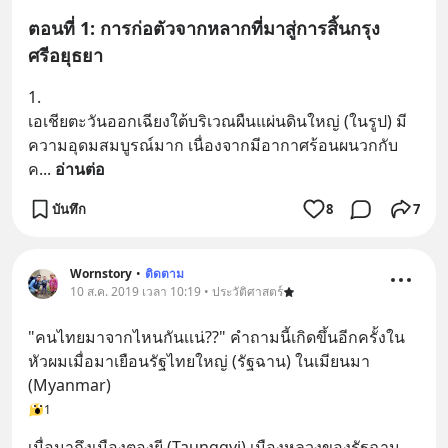
ตอนที่ 1: การก่อตัวจากหลากที่มาสู่การสิ้นกรุง
ศรีอยุธยา
1. 
เอเชียตะวันออกเฉียงใต้บริเวณผืนแผ่นดินใหญ่ (ในรูป) มี
ความอุดมสมบูรณ์มาก เนื่องจากมีอากาศร้อนผนวกกับ
ค
... 
อ่านต่อ
บันทึก
8
7
Wornstory
•
ติดตาม
10 ส.ค. 2019 เวลา 10:19 • ประวัติศาสตร์
"คนไทยมาจากไหนกันเเน่??" คำถามนี้เกิดขึ้นอีกครั้งใน
หัวผมเมื่อมาเยือนรัฐไทยใหญ่ (รัฐฉาน) ในเมียนมา 
(Myanmar)
1
เมื่อมาถึงเมืองตองยี (Taunggyi) เมืองหลวงของรัฐฉาน
... 