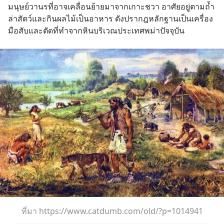
มนุษย์วานรที่อาจเคลื่อนย้ายมาจากเกาะชวา อาศัยอยู่ตามถ้ำ 
ล่าสัตว์และกินผลไม้เป็นอาหาร ดังปรากฎหลักฐานเป็นเครื่อง
มือสับและตัดที่ทำจากหินบริเวณประเทศพม่าปัจจุบัน
ที่มา https://www.catdumb.com/old/?p=1014941