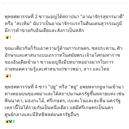
พุทธศตวรรษที่ 2 ชาวมอญได้สถาปนา "อาณาจักรสุธรรมวดี" 
หรือ "สะเทิม" นับว่าเป็นอาณาจักรแรกในดินแดนสุวรรณภูมิ 
มีการค้าขายกับอินเดียและลังกาเป็นหลัก
1
ขณะเดียวกันก็รับเอาความรู้ด้านการเกษตร, ชลประทาน, ตัว
อักษรและศาสนาแบบเถรวาทในสมัยพระเจ้าอโศกมหาราช
ของอินเดียเข้ามา ชาวมอญจึงมีบทบาทอย่างมากในการ
ถ่ายทอดความรู้และศาสนาแก่ชาวพม่า, ลาว และไทย
2
พุทธศตวรรษที่ 4 ชาว "ปยู" หรือ "พยู" อพยพจากยูนานเข้ามา
ทางตอนบนของพม่าและได้สถาปนานครรัฐขึ้นหลายแห่ง เช่น 
พินนาคา, มองกะโม้, ศรีเกษตร, เบะตะโน่และฮะลี่น นครรัฐ
เหล่านี้ไม่ได้รวมกันเป็นหนึ่งเดียว แต่มีศรีเกษตรเป็นนคร
ศูนย์กลางและมีอิทธิพลต่อนครรัฐอื่นๆ
3