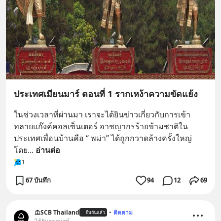
ประเทศเมียนมาร์ ตอนที่ 1 รากเหง้าความขัดแย้ง
ในช่วงเวลาที่ผ่านมา เราจะได้ยินข่าวเกี่ยวกับการเข้า
ทลายแก๊งค์คอลเซ็นเตอร์ อาชญากรร้ายข้ามชาติใน
ประเทศเพื่อนบ้านคือ “ พม่า” ได้ถูกกวาดล้างครั้งใหญ่ 
โดย
... 
อ่านต่อ
1
67 บันทึก
94
12
69
SCB Thailand
•
ติดตาม
ยืนยันแล้ว