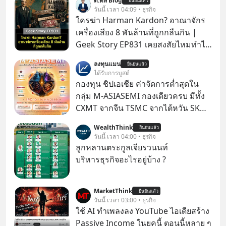
ด.ดล Blog
ยืนยันแล้ว
วันนี้ เวลา 04:09 • ธุรกิจ
ใครฆ่า Harman Kardon? อาณาจักร
เครื่องเสียง 8 พันล้านที่ถูกกลืนกิน |
Geek Story EP831 เคยสงสัยไหมทำไม
หูฟัง AKG ถึงกลายเป็นแค่ของแถมใน
ลงทุนแมน
ยืนยันแล้ว
กล่องมือถือ? หรือลำโพง JBL ถึงวางขาย
ได้รับการบูสต์
เกลื่อนตามห้างทั่วไป? ทั้งที่จริง ๆ แล้ว
กองทุน ชิปเอเชีย ค่าจัดการต่ำสุดใน
ชื่อเหล่านี้คือ “ตำนาน” ระดับเทพที่นัก
กลุ่ม M-ASIASEMI กองเดียวครบ มีทั้ง
เล่นเครื่องเสียงยุคก่อนยอมจ่ายเงินหลัก
CXMT จากจีน TSMC จากไต้หวัน SK
แสนเพื่อครอบครอง แต่เบื้องหลังความ
Hynix จากเกาหลีใต้ Kioxia จากญี่ปุ่น
WealthThink
แมสนี้ มีโศกนาฏกรรมของโลกธุรกิจ
ยืนยันแล้ว
วันนี้ เวลา 04:00 • ธุรกิจ
ซ่อนอยู่ อาณาจักรเครื่องเสียงที่ยิ่งใหญ่
ลูกหลานตระกูลเจียรวนนท์
ที่สุดบนโลก ถูกกว้านซื้อไปด้วยมูลค่า 8
บริหารธุรกิจอะไรอยู่บ้าง ?
พันล้านดอลลาร์โดย Samsung และสิ่ง
ที่เจ็บปวดที่สุดคือ ยักษ์ใหญ่จาก
เกาหลีใต้ไม่ได้ซื้อเพราะหลงใหลใน
MarketThink
ยืนยันแล้ว
วันนี้ เวลา 03:00 • ธุรกิจ
เสียงเพลง แต่ซื้อเพื่อเป็นทางลัดเอา
ใช้ AI ทำเพลงลง YouTube ไอเดียสร้าง
เทคโนโลยีไปใส่ในหน้าปัดรถยนต์
Passive Income ในยุคนี้ ตอนนี้หลาย ๆ
อัจฉริยะ จากจุดสูงสุดของศิลปะแห่ง