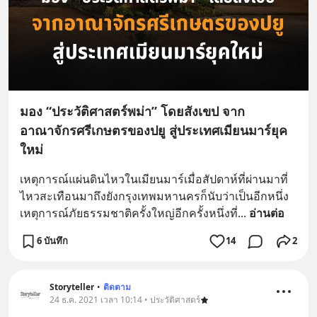
มอง “ประวัติศาสตร์พม่า” โดยสังเขป จาก
อาณาจักรศรีเกษตรของปยู สู่ประเทศเมียนมาร์ยุค
ใหม่
เหตุการณ์แผ่นดินไหวในเมียนมาร์เมื่อสัปดาห์ที่ผ่านมาที่
ไหวสะเทือนมาถึงยังกรุงเทพมหานครก็นับว่าเป็นอีกหนึ่ง
เหตุการณ์ภัยธรรมชาติครั้งใหญ่อีกครั้งหนึ่งที่
... 
อ่านต่อ
6 บันทึก
14
2
Storyteller
•
ติดตาม
24 ธ.ค. 2021 เวลา 10:14 • ประวัติศาสตร์