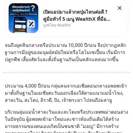
เปิดแอปมาแล้วกดปุ่มไหนต่อดี ?
คู่มือทัวร์ 5 เมนู WealthX ที่มือ
บูสต์โดย WealthX
ใหม่ควรรู้ สำหรับใครที่เพิ่งโหลด
แอปมา แต่ยังงง ๆ ไม่รู้ว่าต้องกด
ปุ่มไหนต่อ อ่านโพสต์นี้เลย
จนถึงยุคหินกลางหรือประมาณ 10,000 ปีก่อน จึงปรากฎหลัก
WealthX จะขอพาไปทัวร์ 5 เมนู
ฐานการมีอยู่ของมนุษย์สมัยใหม่หรือโฮโมเซเปี้ยน เริ่มมีการ
หลัก ที่จะทำให้คุ
ปลูกพืช เลี้ยงสัตว์และตั้งถิ่นฐานกันเป็นหลักแหล่งมากขึ้น
ประมาณ 4,000 ปีก่อน กลุ่มคนจากเอเชียตอนกลางอพยพเข้า
มาตั้งถิ่นฐานในเอเชียตะวันออกเฉียงใต้ตามแนวแม่น้ำโขง, 
สาละวิน, สะโตง, อิรวดี, ปิง, เจ้าพระยา ไปจนถึงมลายู
บริเวณลุ่มแม่น้ำสาละวินและสะโตงหรือประเทศพม่าตอนล่าง
ในปัจจุบัน ผู้อพยพเข้ามาใหม่และชาวท้องถิ่นเดิมได้สร้าง
อารยธรรมของตนเองเกิดเป็นชนชาติ "มอญ" มีการสร้าง