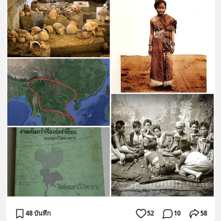
48 บันทึก
52
10
58