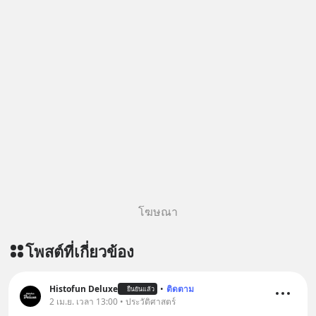
=========================
สนับสนุนโดย Inspire English
========================= 📍กด
รับสิทธิ์ทดลองเรียนฟรี! กับ Inspire
English ที่นี่ : inspire-
english.in.th/event/inspire-english-
x-ด-ดล-blog-mrtharadhol-แคมเปญ
พิเศษ/ ติดต่อสอบถามคอร์สเรียนเพิ่ม
เติม Line : https://lin.ee/uaQvU5C
#เรียนรู้ผ่านการใช้จริง #มากกว่าการ
เรียนภาษา #InspireEnglish
โฆษณา
โพสต์ที่เกี่ยวข้อง
Histofun Deluxe
•
ติดตาม
ยืนยันแล้ว
2 เม.ย. เวลา 13:00 • ประวัติศาสตร์