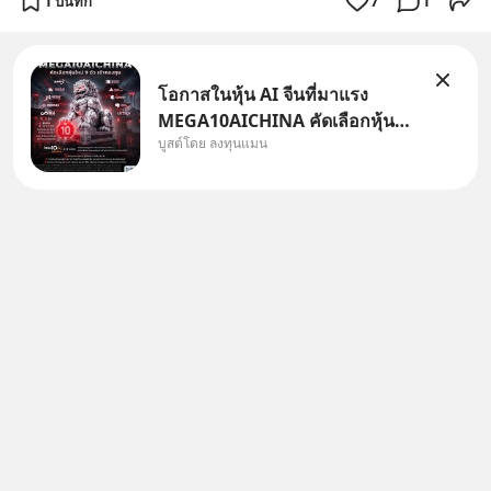
1 บันทึก
7
1
โอกาสในหุ้น AI จีนที่มาแรง
MEGA10AICHINA คัดเลือกหุ้น
บูสต์โดย ลงทุนแมน
ใหม่ 9 ตัว เข้ากองทุน.. ครอบคลุม
ทั้งซัปพลายเชน AI จีน พิเศษ ช่วง
3 - 19 ส.ค. 69 มีโปรโมชัน ลด
50% ค่าธรรมเนียมซื้อ | ยอด 2
ล้านบาทขึ้นไป ฟรีค่าธรร