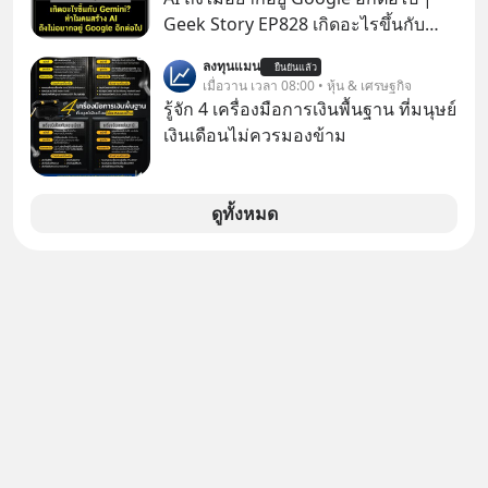
ตามกฎหมายภาษีของประเทศไทย
Geek Story EP828 เกิดอะไรขึ้นกับ
บริษัทที่ผูกขาดความฉลาดของโลก
ลงทุนแมน
ยืนยันแล้ว
อินเทอร์เน็ตมาตลอด? ย้อนไปแค่ 5
เมื่อวาน เวลา 08:00 • หุ้น & เศรษฐกิจ
เดือนก่อน Gemini เคยสอบได้ที่ 1 ของ
รู้จัก 4 เครื่องมือการเงินพื้นฐาน ที่มนุษย์
วงการ AI แต่วันนี้ Google กลับร่วงดิ่ง
เงินเดือนไม่ควรมองข้าม
ไปอยู่อันดับ 11 ปล่อยให้ OpenAI และ
Anthropic แซงหน้า โมเดลอาวุธหนักที่
สัญญาไว้ก็เลื่อนแล้วเลื่อนอีก ซ้ำร้ายทีม
ดูทั้งหมด
วิศวกรระดับหัวกะทิยังแห่ตบเท้าลาออก
ไปซบไหล่คู่แข่ง นี่คือจุดเริ่มต้นของการ
ร่วงหล่น หรือเป็นแค่การยอมถอยเพื่อ
กระโดดให้ไกลกว่าเดิม EP เราจะมา
แกะรอยการพลาดท่าครั้งใหญ่ที่สุดของ
Google ไปด้วยกัน เลือกฟังกันได้เลยนะ
ครับ อย่าลืมกด Follow ติดตาม
PodCast ช่อง Geek Forever’s
Podcast ของผมกันด้วยนะครับ 🎧 ฟัง
ผ่าน Spotify :