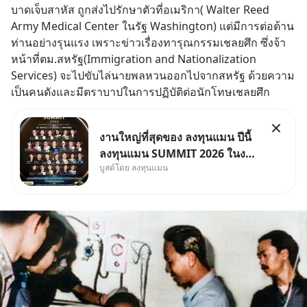
บาดเจ็บสาหัส ถูกส่งไปรักษาตัวที่อเมริกา( Walter Reed 
Army Medical Center ในรัฐ Washington) แต่มีการต่อต้าน
ท่านอย่างรุนแรง เพราะข่าวเรื่องทารุณกรรมเชลยศึก ซึ่งจ้า
หน้าที่ตม.สหรัฐ(Immigration and Nationalization 
Services) จะไปขับไล่นายพลหวนออกไปจากสหรัฐ ด้วยความ
เป็นคนดังและมีตราบาปในการปฏิบัติต่อนักโทษเชลยศึก
งานใหญ่ที่สุดของ ลงทุนแมน ปีนี้
ลงทุนแมน SUMMIT 2026 ในงาน
บูสต์โดย ลงทุนแมน
นี้จะมีเจ้าของธุรกิจ Dr.PONG,
หมึกกรุบ, Srichand, Jones’
Salad, LA GLACE, Fastwork,
MizuMi, KARMART, อิชิตัน มา
แชร์ความรู้การสร้างธุรกิจ