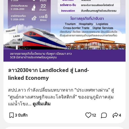
ลาว2030จาก Landlocked สู่ Land-
linked Economy
สปป.ลาว กำลังเปลี่ยนบทบาทจาก “ประเทศทางผ่าน” สู่ 
“ศูนย์กลางเศรษฐกิจและโลจิสติกส์” ของอนุภูมิภาคลุ่ม
แม่น้ำโขง
... 
ดูเพิ่มเติม
3 บันทึก
12
4