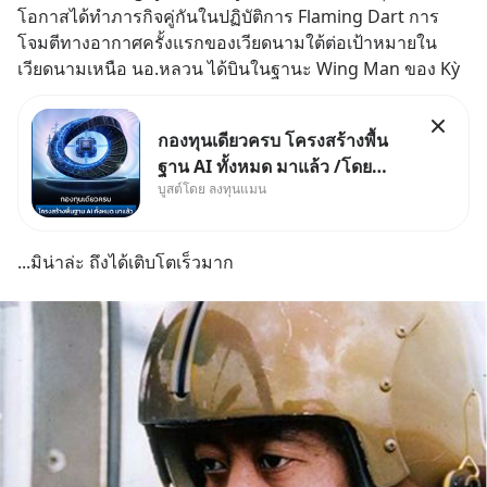
โอกาสได้ทำภารกิจคู่กันในปฏิบัติการ Flaming Dart การ
โจมตีทางอากาศครั้งแรกของเวียดนามใต้ต่อเป้าหมายใน
เวียดนามเหนือ นอ.หลวน ได้บินในฐานะ Wing Man ของ Kỳ
กองทุนเดียวครบ โครงสร้างพื้น
ฐาน AI ทั้งหมด มาแล้ว /โดย
บูสต์โดย ลงทุนแมน
ลงทุนแมน AI Supercycle คือ
ช่วงเวลาที่เทคโนโลยีปัญญา
ประดิษฐ์ จะกลายเป็นตัวขับเคลื่อน
...มิน่าล่ะ ถึงได้เติบโตเร็วมาก
หลัก ของการเติบโตทางเศรษฐกิจ
และวิถีชีวิตของผู้คนอย่างยาวนา
นต่