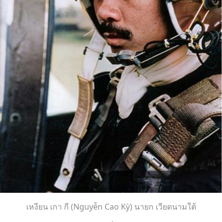
เหงียน เกา กี (Nguyễn Cao Kỳ) นายก เวียดนามใต้