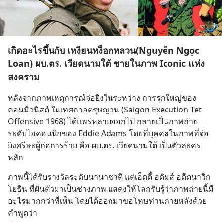
เกิดอะไรขึ้นกับ เหงียนหง็อกหลวน(Nguyễn Ngọc
Loan) ผบ.ตร. เวียดนามใต้ ชายในภาพ Iconic แห่ง
สงคราม
หลังจากภาพเหตุการณ์จ่อยิงในระหว่าง การรุกใหญ่ของ
คอมมิวนิสต์ ในเทศกาลตรุษญวน (Saigon Execution Tet 
Offensive 1968) ได้แพร่หลายออกไป กลายเป็นภาพถ่าย
ระดับไอคอนนิกของ Eddie Adams โดยที่บุคคลในภาพที่จ่อ
ยิงศรีษะผู้ก่อการร้าย คือ ผบ.ตร. เวียดนามใต้ เป็นตัวละคร
หลัก
ภาพนี้ได้รับรางวัลระดับนานาชาติ แต่เอ็ดดี้ อดัมส์ อดีตนาวิก
โยธิน ที่ผันตัวมาเป็นช่างภาพ แสดงให้โลกรับรู้ว่าภาพถ่ายนี้มี
อะไรมากกว่าที่เห็น โดยได้ออกมาขอโทษท่านภายหลังด้วย
คำพูดว่า