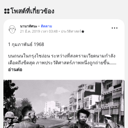
x-ด-ดล-blog-mrtharadhol-แคมเปญ
โพสต์ที่เกี่ยวข้อง
พิเศษ/ ติดต่อสอบถามคอร์สเรียนเพิ่ม
เติม Line : https://lin.ee/uaQvU5C
#เรียนรู้ผ่านการใช้จริง #มากกว่าการ
นานาทัศนะ
•
ติดตาม
เรียนภาษา #InspireEnglish
21 มี.ค. 2019 เวลา 03:48 • ประวัติศาสตร์
1 กุมภาพันธ์ 1968
บนถนนในกรุงไซง่อน ระหว่างที่สงครามเวียดนามกำลัง
เดือดถึงขีดสุด ภาพประวัติศาสตร์ภาพหนึ่งถูกถ่ายขึ้น...
... 
อ่านต่อ