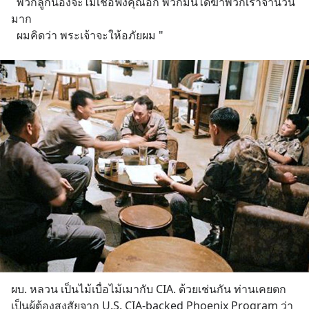
  พวกลูกน้องจะไม่เชื่อฟังคุณอีก พวกมันได้ฆ่าพวกเราจำนวน
มาก
  ผมคิดว่า พระเจ้าจะให้อภัยผม "
ผบ. หลวน เป็นไม้เบื่อไม้เมากับ CIA. ด้วยเช่นกัน ท่านเคยตก
เป็นผู้ต้องสงสัยจาก U.S. CIA-backed Phoenix Program ว่า