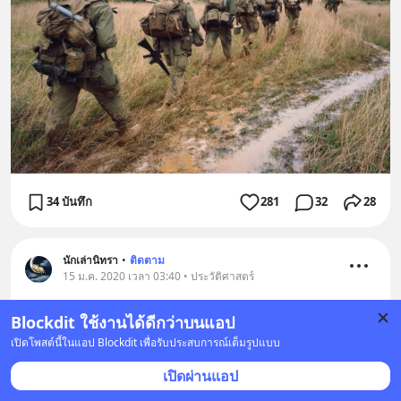
34 บันทึก
281
32
28
นักเล่านิทรา
•
ติดตาม
15 ม.ค. 2020 เวลา 03:40 • ประวัติศาสตร์
การสังหารด้วยภาพถ่าย
Blockdit ใช้งานได้ดีกว่าบนแอป
เปิดโพสต์นี้ในแอป Blockdit เพื่อรับประสบการณ์เต็มรูปแบบ
ภาพใบนี้ถูกถ่ายขึ้นในวันที่ 1 กุมภาพันธ์ 1968 โดยนาย
เอ็ดดี้ อดัมส์ ช่างภาพของ สำนักข่าว Ap ในนามที่รู้จักไป
เปิดผ่านแอป
ทั่วว่า “การสังหารแห่งไซ่ง่อน”
... 
ดูเพิ่มเติม