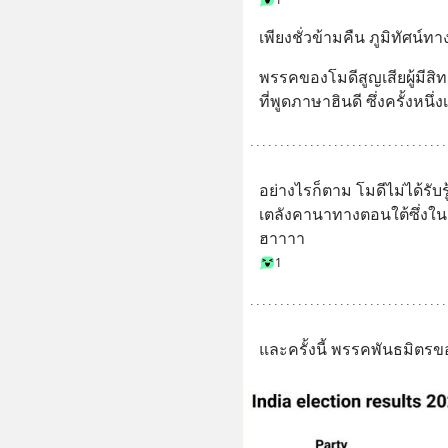
เพียงชั่วข้ามคืน ภูมิทัศน์ท
พรรคของโมดีสูญเสียผู้มีส
ที่พูดภาษาฮินดี ซึ่งครั้งห
อย่างไรก็ตาม โมดีไม่ได้รั
เตลังคานาทางตอนใต้ซึ่งในอด
ฮาาาา
1
และครั้งนี้ พรรคพันธมิตรขอ