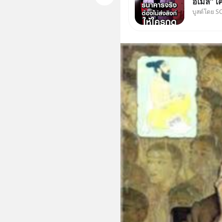
อีเมล” เ
บูสต์โดย S
ธนาคาร 
ลิงก์โน่
ฟัง “ป้าเ
ลวงในค