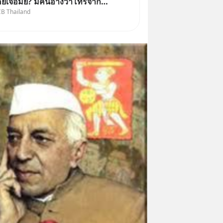
คยเจอมั้ย? มีคนอ้างว่าโทรจาก
CB Thailand
บอกว่าบัญชีมีปัญหา แล้วให้กด
นนี่ หรือสแกนคิวอาร์โค้ดทันที มา
ก๋าเล่ากลโกง” เพื่อรู้ทันมุกหลอก
ราบ