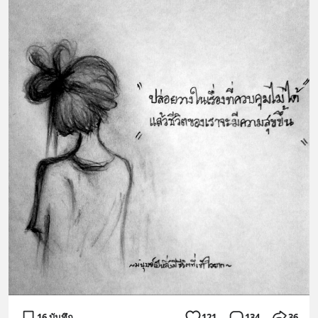
16 บันทึก
121
134
36