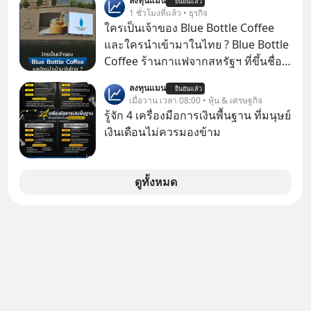
ลงทุนแมน
ยืนยันแล้ว
ล้นตลาด #เศรษฐกิจไทย #EICAround
1 ชั่วโมงที่แล้ว • ธุรกิจ
#SCBThailand สามารถดูคลิปที่
ใครเป็นเจ้าของ Blue Bottle Coffee
youtube ประกอบได้ที่ link :
และใครนำเข้ามาในไทย ? Blue Bottle
https://youtube.com/shorts/-
Coffee ร้านกาแฟจากสหรัฐฯ ที่ขึ้นชื่อ
xU9gYcfVJk?feature=share
เรื่องความพิถีพิถัน กำลังจะเปิดสาขา
ลงทุนแมน
ยืนยันแล้ว
แรกในประเทศไทย ที่ Central Park
เมื่อวาน เวลา 08:00 • หุ้น & เศรษฐกิจ
รู้จัก 4 เครื่องมือการเงินพื้นฐาน ที่มนุษย์
เงินเดือนไม่ควรมองข้าม
ดูทั้งหมด