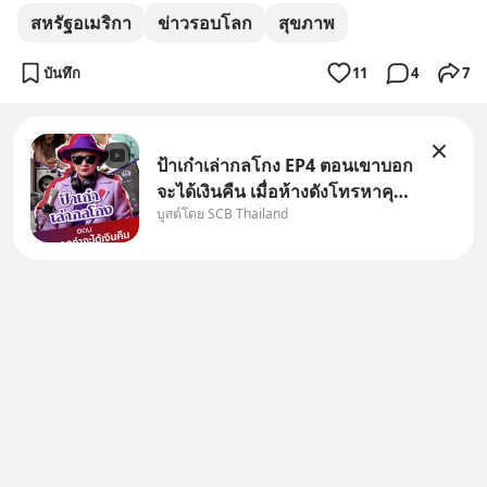
สหรัฐอเมริกา
ข่าวรอบโลก
สุขภาพ
บันทึก
11
4
7
ป้าเก๋าเล่ากลโกง EP4 ตอนเขาบอก
จะได้เงินคืน เมื่อห้างดังโทรหาคุณ
บูสต์โดย SCB Thailand
วิยะดา แจ้งเรื่องเคลมสินค้าแล้ว
บอกว่าจะคืนเงิน คุณวิยะดาจะได้
เงินจริง หรือเป็นเรื่องจ้อจี้ หาคำ
ตอบได้ที่ “ป้าเก๋าเล่ากลโกง” EP4
ตอน “เขา