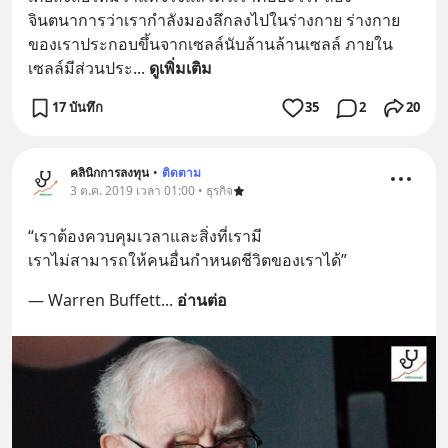
จินตนาการว่าเรากำลังมองลึกลงไปในร่างกาย ร่างกาย
ของเราประกอบขึ้นจากเซลล์นับล้านล้านเซลล์ ภายใน
เซลล์มีส่วนประ
... 
ดูเพิ่มเติม
17 บันทึก
35
2
20
คลินิกการลงทุน
•
ติดตาม
3 ต.ค. 2019 เวลา 01:00 • ธุรกิจ
“เราต้องควบคุมเวลาและสิ่งที่เรามี
เราไม่สามารถให้คนอื่นกำหนดชีวิตของเราได้”
— Warren Buffett
... 
อ่านต่อ