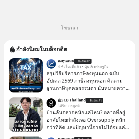
โฆษณา
กำลังนิยมในบล็อกดิต
ลงทุนแมน
ยืนยันแล้ว
4 ชั่วโมงที่แล้ว • หุ้น & เศรษฐกิจ
สรุปวิธีบริหารภาษีลงทุนนอก ฉบับ
อัปเดต 2569 ภาษีลงทุนนอก คิดตาม
ฐานภาษีบุคคลธรรมดา นั่นหมายความ
ว่าถ้าเรามีกำไร 100,000 บาท
SCB Thailand
ยืนยันแล้ว
ได้รับการบูสต์
บ้านล้นตลาดหนักแค่ไหน? ตลาดที่อยู่
อาศัยไทยกำลังเจอ Oversupply หนัก
กว่าที่คิด และปัญหานี้อาจไม่ได้จบแค่
เรื่องเศรษฐกิจ #SCBEIC #อสังหา #บ้าน