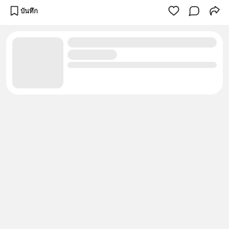
บันทึก