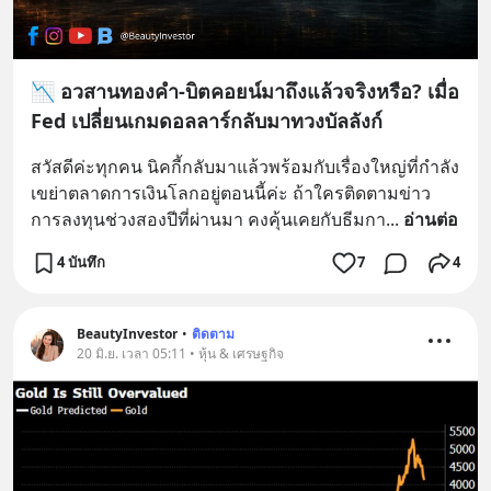
📉 อวสานทองคำ-บิตคอยน์มาถึงแล้วจริงหรือ? เมื่อ
Fed เปลี่ยนเกมดอลลาร์กลับมาทวงบัลลังก์
สวัสดีค่ะทุกคน นิคกี้กลับมาแล้วพร้อมกับเรื่องใหญ่ที่กำลัง
เขย่าตลาดการเงินโลกอยู่ตอนนี้ค่ะ ถ้าใครติดตามข่าว
การลงทุนช่วงสองปีที่ผ่านมา คงคุ้นเคยกับธีมกา
... 
อ่านต่อ
4 บันทึก
7
4
BeautyInvestor
•
ติดตาม
20 มิ.ย. เวลา 05:11 • หุ้น & เศรษฐกิจ