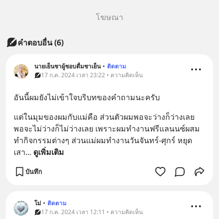
โฆษณา
คำตอบอื่น
(
6
)
นายเย็นชาผู้ชอบดื่มชาเย็น
•
ติดตาม
17 ก.ค. 2024 เวลา 23:22 • ความคิดเห็น
อันนี้ผมยังไม่เข้าใจบริบทของคำถามนะครับ
แต่ในมุมของผมกับแม่คือ ส่วนตัวผมพอจะว่างก็ว่างเลย 
พอจะไม่ว่างก็ไม่ว่างเลย เพราะผมทำงานฟรีแลนนซ์ผสม
ทำกิจกรรมต่างๆ ส่วนแม่ผมทำงานวันจันทร์-ศุกร์ หยุด
เสา
... 
ดูเพิ่มเติม
บันทึก
โม่
•
ติดตาม
17 ก.ค. 2024 เวลา 12:11 • ความคิดเห็น