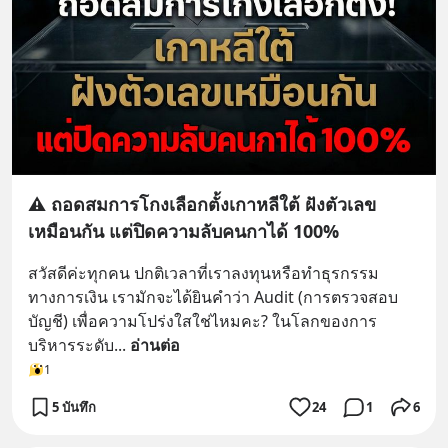
⚠️ ถอดสมการโกงเลือกตั้งเกาหลีใต้ ฝังตัวเลข
เหมือนกัน แต่ปิดความลับคนกาได้ 100%
สวัสดีค่ะทุกคน ปกติเวลาที่เราลงทุนหรือทำธุรกรรม
ทางการเงิน เรามักจะได้ยินคำว่า Audit (การตรวจสอบ
บัญชี) เพื่อความโปร่งใสใช่ไหมคะ? ในโลกของการ
บริหารระดับ
... 
อ่านต่อ
1
5 บันทึก
24
1
6