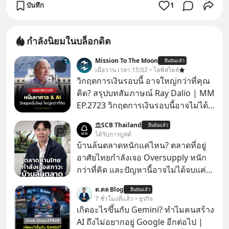
บันทึก
1
กำลังนิยมในบล็อกดิต
Mission To The Moon
ยืนยันแล้ว
เมื่อวาน เวลา 15:02 • ไลฟ์สไตล์
วิกฤตการเงินรอบนี้ อาจใหญ่กว่าที่คุณ
คิด? สรุปบทสัมภาษณ์ Ray Dalio | MM
EP.2723 วิกฤตการเงินรอบนี้อาจไม่ได้
เหมือนทุกครั้งที่เราเคยเจอ เมื่อ Ray
SCB Thailand
ยืนยันแล้ว
Dalio ชายผู้เคยทำนายวิกฤตเศรษฐกิจ
ได้รับการบูสต์
มาแล้วหลายต่อหลายครั้ง ออกมาส่ง
บ้านล้นตลาดหนักแค่ไหน? ตลาดที่อยู่
สัญญาณเตือนระเบิดเวลาลูกใหม่ที่
อาศัยไทยกำลังเจอ Oversupply หนัก
กำลังก่อตัวขึ้น จาก "ระเบิดหนี้สิน
กว่าที่คิด และปัญหานี้อาจไม่ได้จบแค่
มหาศาล" ผสานเข้ากับ "ฟองสบู่กระแส
เรื่องเศรษฐกิจ #SCBEIC #อสังหา #บ้าน
ด.ดล Blog
AI" ที่ผู้คนกำลังแห่ไล่ราคาอย่างบ้าคลั่ง
ยืนยันแล้ว
ล้นตลาด #เศรษฐกิจไทย #EICAround
7 ชั่วโมงที่แล้ว • ธุรกิจ
บทเรียนจากประวัติศาสตร์ 500 ปี บอก
#SCBThailand สามารถดูคลิปที่
เกิดอะไรขึ้นกับ Gemini? ทำไมคนสร้าง
อะไรเรา? ระเบียบโลกกำลังจะเปลี่ยน
youtube ประกอบได้ที่ link :
AI ถึงไม่อยากอยู่ Google อีกต่อไป |
มือไปในทิศทางไหน? และเราควรรับมือ