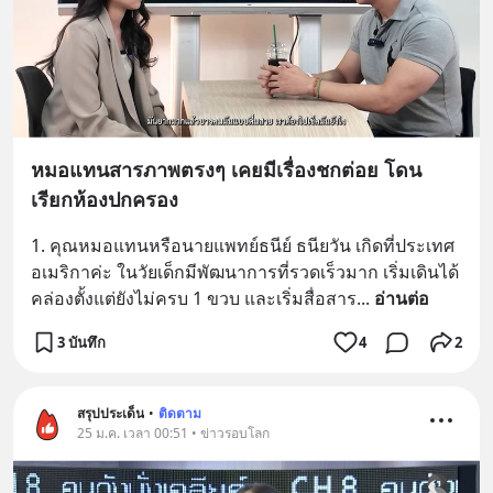
หมอแทนสารภาพตรงๆ เคยมีเรื่องชกต่อย โดน
เรียกห้องปกครอง
1. คุณหมอแทนหรือนายแพทย์ธนีย์ ธนียวัน เกิดที่ประเทศ
อเมริกาค่ะ ในวัยเด็กมีพัฒนาการที่รวดเร็วมาก เริ่มเดินได้
คล่องตั้งแต่ยังไม่ครบ 1 ขวบ และเริ่มสื่อสาร
... 
อ่านต่อ
3 บันทึก
4
2
สรุปประเด็น
•
ติดตาม
25 ม.ค. เวลา 00:51 • ข่าวรอบโลก