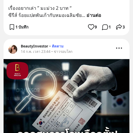
เรื่องอยากเล่า ” มะม่วง 2 บาท “
ซีรีส์ ร้อยแปดพันเก้ากับหมอเฉลิมชัย
... 
อ่านต่อ
1 บันทึก
9
1
3
BeautyInvestor
•
ติดตาม
14 ก.พ. เวลา 23:44 • ข่าวรอบโลก