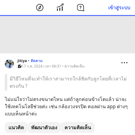
เข้าสู่ระบบ
Jitiya
•
ติดตาม
17 ก.ค. 2024 เวลา 06:31 • ความคิดเห็น
มีวิธีไหนที่จะทำให้เราสามารถใกล้ชิดกับลูกโดยที่เวลาไม่
ตรงกัน ?
ไม่แน่ใจว่าไม่ตรงขนาดไหน แต่ถ้าลูกค่อนข้างโตแล้ว น่าจะ
ใช้เทคโนโลยีช่วยค่ะ เช่น กล้องวงจรปิด คอลผ่าน app ต่างๆ 
แบบเห็นหน้าค่ะ
แนวคิด
พัฒนาตัวเอง
ความคิดเห็น