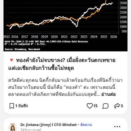
🔻 ทองคำยังไม่จบขาลง? เมื่อฝั่งตะวันตกเทขาย
แต่เอเชียกลับกว้านซื้อไม่หยุด
สวัสดีค่ะทุกคน นิคกี้กลับมาแล้วพร้อมกับเรื่องที่นิคกี้ว่าน่า
สนใจมากในตอนนี้ นั่นก็คือ "ทองคำ" ค่ะ เพราะตอนนี้
ตลาดทองกำลังเกิดภาพที่ขัดแย้งกันแบบสุดขั้
... 
อ่านต่อ
1 บันทึก
15
3
Dr. Jintana (Jinny) l CFO Mindset
•
ติดตาม
ได้รับการบูสต์