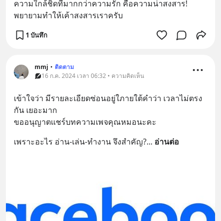
ความใกล้ชิดที่มากกว่าความรัก คือความน่าสงสาร!  
พยายามทำให้เค้าสงสารเราครับ
1 บันทึก
mmj
•
ติดตาม
16 ก.ค. 2024 เวลา 06:32 • ความคิดเห็น
เข้าใจว่า มีรายละเอียดซ่อนอยู่ใภายใต้คำว่า เวลาไม่ตรง
กัน เยอะมาก
ขออนุญาตแชร์บทความเพจคุณหมอนะคะ
เพราะอะไร อ่าน-เล่น-ทำงาน จึงสำคัญ?
... 
อ่านต่อ