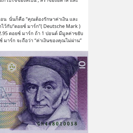
ด้แก่ เปโซของสเปน , ลีราของอิตาลี และ
น  นั่นก็คือ “คุณต้องรักษาค่าเงิน และ
าไว้กับ“ดอยช์ มาร์ก”( Deutsche Mark ) 
 2.95 ดอยช์ มาร์ก ถ้า 1 ปอนด์ มีมูลค่าขยับ
ช์ มาร์ก จะถือว่า “ค่าเงินของคุณไม่ผ่าน”