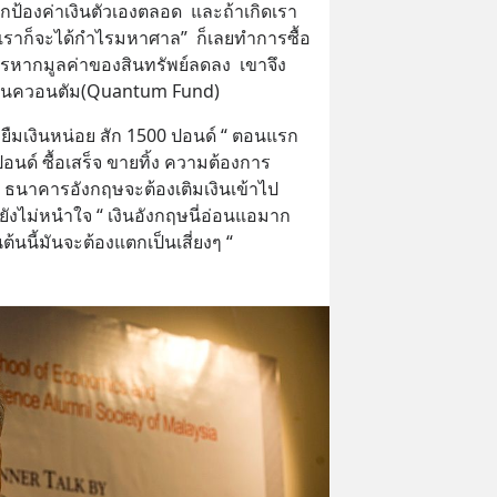
องปกป้องค่าเงินตัวเองตลอด  และถ้าเกิดเรา
ะ เราก็จะได้กำไรมหาศาล”  ก็เลยทำการซื้อ
ไรหากมูลค่าของสินทรัพย์ลดลง  เขาจึง
งทุนควอนตัม(Quantum Fund)
ยืมเงินหน่อย สัก 1500 ปอนด์ “ ตอนแรก
อนด์ ซื้อเสร็จ ขายทิ้ง ความต้องการ 
 ธนาคารอังกฤษจะต้องเติมเงินเข้าไป 
ังไม่หนำใจ “ เงินอังกฤษนี่อ่อนแอมาก 
ต้นนี้มันจะต้องแตกเป็นเสี่ยงๆ “