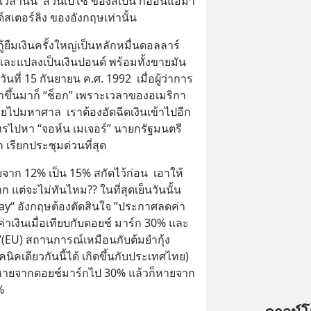
นเวลานั้น  ส่วนเปโซ ของสเปน ก็อ่อนแอมา
์สเตอร์ลิง ของอังกฤษเท่านั้น
ยืมเงินครั้งใหญ่เป็นหลักหมื่นดอลลาร์ 
และแปลงเป็นเงินปอนด์ พร้อมทั้งขายมัน
ี่ 15 กันยายน ค.ศ. 1992  เมื่อผู้ว่าการ
าขึ้นมาก็ “ช็อก” เพราะเวลาของอเมริกา
ยไปมหาศาล  เราต้องอัดฉีดเงินเข้าไปอีก 
ปหา “จอห์น เมเจอร์” นายกรัฐมนตรี
เรียกประชุมด่วนที่สุด
้ยจาก 12% เป็น 15% สกัดไว้ก่อน  เอาให้
แต่จะไม่ทันไหม?? ในที่สุดเย็นวันนั้น
y“ อังกฤษต้องตัดสินใจ ”ประกาศลดค่า
ค่าเงินเมื่อเทียบกับดอยช์ มาร์ก 30% และ
EU) สถานการณ์เหมือนกับต้มยำกุ้ง 
นิคเดียวกันนี้ได้ เกิดขึ้นกับประเทศไทย)  
หายจากดอยช์มาร์กไป 30% แล้วก็หายจาก 
%