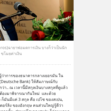
os)ฉายาพ่อมดการเงิน บางก็ว่าเป็นนัก
ขโมยค่าเงิน
่อผู้ว่าการของธนาคารกลางเยอรมัน ใน
์”(Deutsche Bank) ให้สัมภาษณ์กับ
่า.. ณ เวลานี้มีสกุลเงินบางสกุลที่ดูแล้ว
ต้องมาพิจารณากันใหม่  และด้วย
ก็มันมีแค่ 3 สกุล คือ เปโซ ของสเปน, 
อร์ลิง ของอังกฤษ คนส่วนใหญ่รู้ดีว่า 