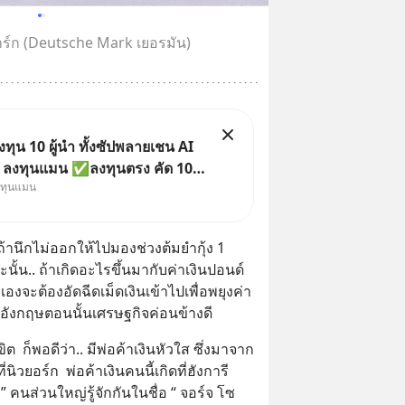
มาร์ก (Deutsche Mark เยอรมัน)
ุน 10 ผู้นำ ทั้งซัปพลายเชน AI
ย ลงทุนแมน ✅ลงทุนตรง คัด 10
งทุนแมน
น ๆ ในธีม AI จีน ✅คัดเลือกหุ้น
ัว เข้ากองทุน ✅ร่วมเป็นเจ้าของ
 จีน ตั้งแต่โรงงานผลิตชิป หน่วย
้านึกไม่ออกให้ไปมองช่วงต้มยำกุ้ง 1 
 โมเดล
ั้น.. ถ้าเกิดอะไรขึ้นมากับค่าเงินปอนด์
องจะต้องอัดฉีดเม็ดเงินเข้าไปเพื่อพยุงค่า
  อังกฤษตอนนั้นเศรษฐกิจค่อนข้างดี
  ก็พอดีว่า.. มีพ่อค้าเงินหัวใส ซึ่งมาจาก
ิวยอร์ก  พ่อค้าเงินคนนี้เกิดที่ฮังการี 
์ ” คนส่วนใหญ่รู้จักกันในชื่อ “ จอร์จ โซ