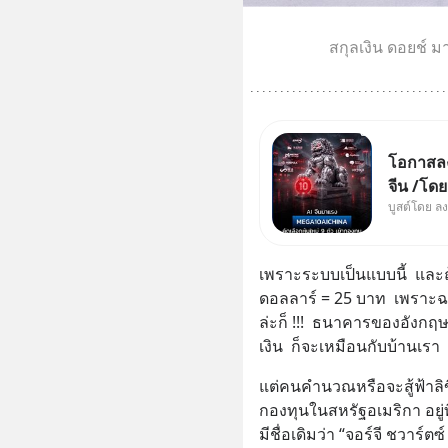
สกุลเงิน ดอยช์ 
โอกาสลงท
จีน /โด
บูสต์โดย ล
ผู้นำเน้
ใหม่ 9 ต
ผู้นำ AI
เพราะระบบเป็นแบบนี้  และถ
ความจำ
ดอลลาร์ = 25 บาท  เพราะฉะน
ล่ะก็ !!!  ธนาคารของอังกฤษเ
เงิน  ก็จะเหมือนกับบ้านเรา
แต่คนคำนวณหรือจะสู้ฟ้าลิขิต
กองทุนในสหรัฐอเมริกา อยู่ที่น
มีชื่อเดิมว่า “จอร์จี ชวาร์ตซ