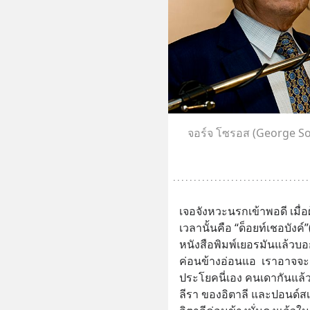
จอร์จ โซรอส (George Sor
เจอจังหวะนรกเข้าพอดี เมื
เวลานั้นคือ “ด็อยท์เชอบังค
หนังสือพิมพ์เยอรมันแล้วบอกว
ค่อนข้างอ่อนแอ  เราอาจจะ
ประโยคนี่เอง คนเดากันแล้ว 
ลีรา ของอิตาลี และปอนด์สเต