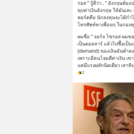
รอส ” รู้ดีว่า.. “ อังกฤษต้
ทุบค่าเงินอังกฤษ ให้มันเล
พอร์ตคือ นักลงทุนจะได้กำ
โทรศัพท์หาเพื่อนๆ ในกอ
ผมชื่อ “ จอร์จ โซรอส ผมขอ
เป็นดอลลาร์ แล้วไปซื้อเป็นป
(demand) ของเงินมันต่ำลง
เพราะมีคนโจมตีค่าเงิน เขาย
แค่มีแรงผลักนิดเดียว เสาหิน
2