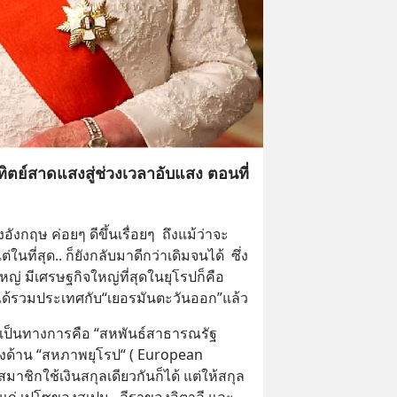
ิตย์สาดแสงสู่ช่วงเวลาอับแสง ตอนที่
งกฤษ ค่อยๆ ดีขึ้นเรื่อยๆ  ถึงแม้ว่าจะ
ที่สุด.. ก็ยังกลับมาดีกว่าเดิมจนได้  ซึ่ง 
ใหญ่ มีเศรษฐกิจใหญ่ที่สุดในยุโรปก็คือ 
ได้รวมประเทศกับ“เยอรมันตะวันออก”แล้ว
่อเป็นทางการคือ “สหพันธ์สาธารณรัฐ
งด้าน “สหภาพยุโรป“ ( European 
สมาชิกใช้เงินสกุลเดียวกันก็ได้ แต่ให้สกุล