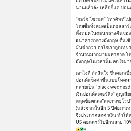
อิตาลีค่อนข้างมั่นคงแล้วใ
นานแล้วล่ะ เหลือก็แค่ ปอนด
“จอร์จ โซรอส” โทรศัพท์ไปกู้
โดยซื้อทั้งหมดเป็นดอลลาร์
ทั้งหมดในตอนกลางคืนของวันท
ธนาคารกลางอังกฤษ ตื่นเช้
มันช้ากว่า ตกใจเราถูกเทขา
จำนวนมากมายมหาศาล โทรไ
อังกฤษในเวลานั้น ตกใจมาก 
เอาไงดี ตัดสินใจ ขึ้นดอกเบี
ปอนด์แข็งค่าขึ้นแบบโหดมาก 
กลายเป็น “black wednesda
เงินปอนด์สเตอร์ลิง“ สูญเสีย
หลุดข้อตกลง”สหภาพยุโรป“(
(หลังจากนั้นอีก 5 ปีต่อมาเทค
จึงประกาศลดค่าเงิน ทำให้
US ดอลลาร์ไปอีกหลาย 10
4