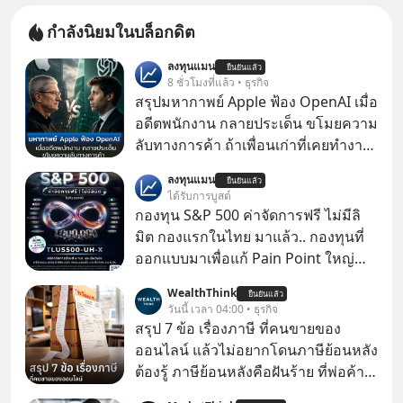
กำลังนิยมในบล็อกดิต
ลงทุนแมน
ยืนยันแล้ว
8 ชั่วโมงที่แล้ว • ธุรกิจ
สรุปมหากาพย์ Apple ฟ้อง OpenAI เมื่อ
อดีตพนักงาน กลายประเด็น ขโมยความ
ลับทางการค้า ถ้าเพื่อนเก่าที่เคยทำงาน
ด้วยกัน ทักมาขอให้เราช่วยหาไฟล์งาน
ลงทุนแมน
ยืนยันแล้ว
เก่าที่เขาเคยทำไว้ ตอนยังอยู่บริษัท
ได้รับการบูสต์
เดียวกัน
กองทุน S&P 500 ค่าจัดการฟรี ไม่มีลิ
มิต กองแรกในไทย มาแล้ว.. กองทุนที่
ออกแบบมาเพื่อแก้ Pain Point ใหญ่
ของนักลงทุนไทยพร้อมกัน 3 เรื่อง
WealthThink
ยืนยันแล้ว
วันนี้ เวลา 04:00 • ธุรกิจ
สรุป 7 ข้อ เรื่องภาษี ที่คนขายของ
ออนไลน์ แล้วไม่อยากโดนภาษีย้อนหลัง
ต้องรู้ ภาษีย้อนหลังคือฝันร้าย ที่พ่อค้า
แม่ค้าคนไหนก็คงไม่อยากพบเจอ