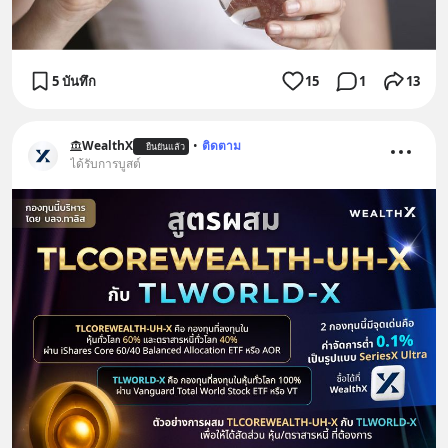
5 บันทึก
15
1
13
WealthX
•
ติดตาม
ยืนยันแล้ว
ได้รับการบูสต์