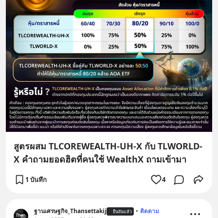
สูตรผสม TLCOREWEALTH-UH-X กับ TLWORLD-
X คำถามยอดฮิตที่คนใช้ WealthX ถามเข้ามา
1 บันทึก
4
ฐานเศรษฐกิจ_Thansettakij
•
ติดตาม
ยืนยันแล้ว