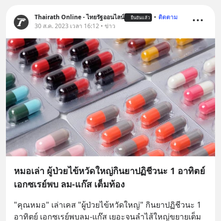
Thairath Online - ไทยรัฐออนไลน์
•
ติดตาม
ยืนยันแล้ว
30 ส.ค. 2023 เวลา 16:12 • ข่าว
หมอเล่า ผู้ป่วยไข้หวัดใหญ่กินยาปฏิชีวนะ 1 อาทิตย์
เอกซเรย์พบ ลม-แก๊ส เต็มท้อง
"คุณหมอ" เล่าเคส "ผู้ป่วยไข้หวัดใหญ่" กินยาปฏิชีวนะ 1 
อาทิตย์ เอกซเรย์พบลม-แก๊ส เยอะจนลำไส้ใหญ่ขยายเต็ม