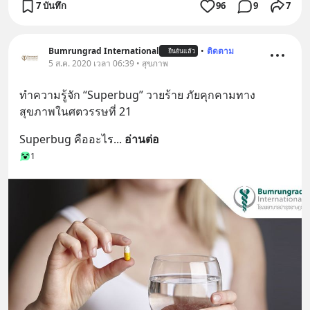
7 บันทึก
96
9
7
Bumrungrad International
•
ติดตาม
ยืนยันแล้ว
5 ส.ค. 2020 เวลา 06:39 • สุขภาพ
ทำความรู้จัก “Superbug” วายร้าย ภัยคุกคามทาง
สุขภาพในศตวรรษที่ 21
Superbug คืออะไร
... 
อ่านต่อ
1