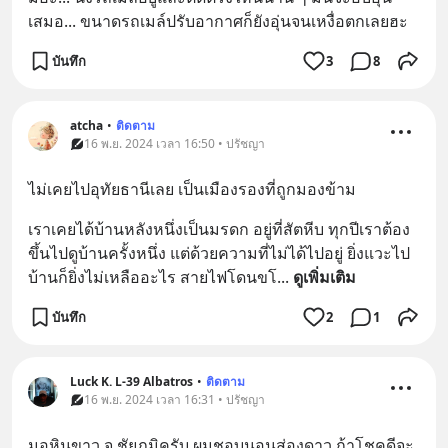
เสมอ... ขนาดรถเมล์ปรับอากาศก็ยังอุ่นจนเหงื่อตกเลยฮะ
บันทึก
3
8
atcha
•
ติดตาม
16 พ.ย. 2024 เวลา 16:50 • ปรัชญา
ไม่เคยไปอุทัยธานีเลย เป็นเมืองรองที่ถูกมองข้าม
เราเคยได้บ้านหลังหนึ่งเป็นมรดก อยู่ที่สัตหีบ ทุกปีเราต้อง
ขึ้นไปดูบ้านครั้งหนึ่ง แต่ด้วยความที่ไม่ได้ไปอยู่ ยิ่งแวะไป 
บ้านก็ยิ่งไม่เหลืออะไร สายไฟโดนขโ
... 
ดูเพิ่มเติม
บันทึก
2
1
Luck K. L-39 Albatros
•
ติดตาม
16 พ.ย. 2024 เวลา 16:31 • ปรัชญา
มอหินขาว จ.ชัยภูมิครับ ผมชอบนอนส่องดาว ถ้าโชคดีจะ