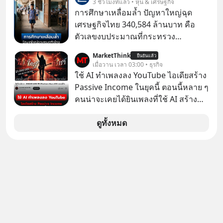
3 ชั่วโมงที่แล้ว • หุ้น & เศรษฐกิจ
ในมือของอาณาจักรที่จ้องจะทำลายมัน
โกง” EP4 ตอน “เขาบอกว่าจะได้เงิน
การศึกษาเหลื่อมล้ำ ปัญหาใหญ่ฉุด
เขาถึงขั้นต้องเขียนจดหมายเปิดผนึก
คืน” #ป้าเก๋าเล่ากลโกง #แก้เกมกลโกง
เศรษฐกิจไทย 340,584 ล้านบาท คือ
ขอร้องคนทั้งอินเทอร์เน็ตให้ช่วยหยุดยั้ง
#อยู่อย่างยั่งยืน #Cybersecurity #เตือน
ตัวเลขงบประมาณที่กระทรวง
ดีลนี้! เกิดอะไรขึ้นหลังจากการควบรวม
ภัยออนไลน์
ศึกษาธิการ ได้รับจัดสรรในงบประมาณ
กิจการครั้งประวัติศาสตร์? ยักษ์ใหญ่
MarketThink
ยืนยันแล้ว
รายจ่ายประจำปี 2568 ซึ่งมากที่สุดเป็น
เมื่อวาน เวลา 03:00 • ธุรกิจ
ตั้งใจซื้อไปพัฒนาต่อ หรือแค่ซื้อไป “ฆ่า”
อันดับ 2 รองจากกระทรวงการคลัง
ใช้ AI ทำเพลงลง YouTube ไอเดียสร้าง
ให้พ้นทางกันแน่? และทำไมจุดจบของ
Passive Income ในยุคนี้ ตอนนี้หลาย ๆ
เรื่องนี้ ถึงเป็นการฆาตกรรมแบบสโลว์
คนน่าจะเคยได้ยินเพลงที่ใช้ AI สร้าง
โมชันที่ไม่มีแม้แต่ศพให้เห็น? เลือกฟัง
ผ่านหูกันมาบ้าง เช่น เพลง “ไม่มีใคร
กันได้เลยนะครับ อย่าลืมกด Follow
รู้ตัวเรา” จากช่องชื่อว่า UNHEARD
ดูทั้งหมด
ติดตาม PodCast ช่อง Geek Forever’s
MUSIC ที่ตอนนี้มียอดรับชมกว่า 26
Podcast ของผมกันด้วยนะครับ 🎧 ฟัง
ล้านครั้งแล้ว
ผ่าน Spotify : https://bit.ly/4g4SW17
🎧 ฟังผ่าน Apple Podcast :
https://bit.ly/4cw7rdh 🎧 ฟังผ่าน
Podbean : https://bit.ly/4hVgqrY 🎧
ฟังผ่าน Youtube :
https://youtu.be/Jj3neoUL72g The
original article appeared here