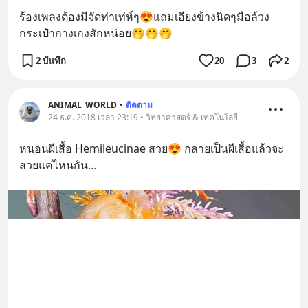
ร้องเพลงต้องมีจัดท่าเท่ห์ๆ😍แถมเอียงข้างนิดๆมือล้วง
กระเป๋ากางเกงสักหน่อย🤭🤭🤭
2 บันทึก
20
3
2
ANIMAL_WORLD
•
ติดตาม
24 ธ.ค. 2018 เวลา 23:19 • วิทยาศาสตร์ & เทคโนโลยี
หนอนผีเสื้อ Hemileucinae สวย😍 กลายเป็นผีเสื้อแล้วจะ
สวยแค่ไหนกัน…