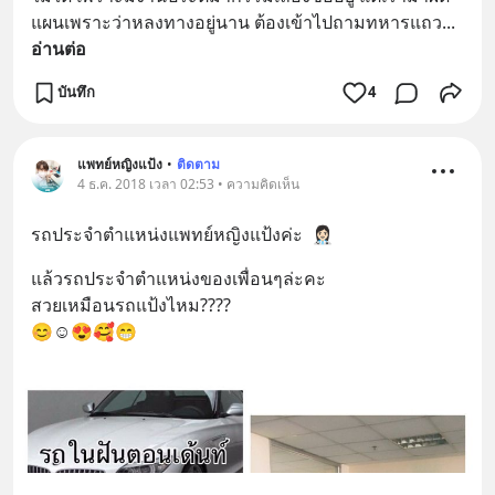
แผนเพราะว่าหลงทางอยู่นาน ต้องเข้าไปถามทหารแถว
... 
อ่านต่อ
บันทึก
4
แพทย์หญิงแป้ง
•
ติดตาม
4 ธ.ค. 2018 เวลา 02:53 • ความคิดเห็น
รถประจำตำแหน่งแพทย์หญิงแป้งค่ะ  👩🏻‍⚕️
แล้วรถประจำตำแหน่งของเพื่อนๆล่ะคะ
สวยเหมือนรถแป้งไหม????
😊☺️😍🥰😁