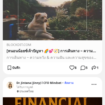
BLOCKDIT.COM
[หนอนน้อยซ์เจ้าปัญหา 🌈💕🧭] การเดินทาง ~ ความหวัง & ความฝัน และความสุขของชีวิต 🧭🌈
การเดินทาง ~ ความหวัง & ความฝัน และความสุขของชีวิต 🧭🌈
บันทึก
8
5
1
Dr. Jintana (Jinny) l CFO Mindset
•
ติดตาม
ได้รับการบูสต์
ประเทศไทย