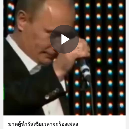
มาดผู้นำรัสเซียเวลาจะร้องเพลง​