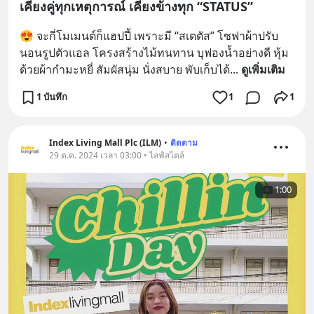
เคียงคู่ทุกเหตุการณ์ เคียงข้างทุก “STATUS”
😍 จะกี่โมเมนต์ก็แฮปปี้ เพราะมี “สเตตัส” โซฟาผ้าปรับ
นอนรูปตัวแอล โครงสร้างไม้ทนทาน บุฟองน้ำอย่างดี หุ้ม
ด้วยผ้ากำมะหยี่ สัมผัสนุ่ม นั่งสบาย พับเก็บได้
... 
ดูเพิ่มเติม
1 บันทึก
1
1
Index Living Mall Plc (ILM)
•
ติดตาม
29 ต.ค. 2024 เวลา 03:00 • ไลฟ์สไตล์
1:00