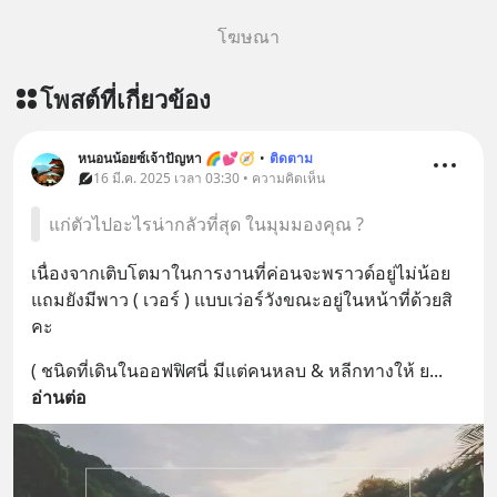
โฆษณา
โพสต์ที่เกี่ยวข้อง
หนอนน้อยซ์เจ้าปัญหา 🌈💕🧭
•
ติดตาม
16 มี.ค. 2025 เวลา 03:30 • ความคิดเห็น
แก่ตัวไปอะไรน่ากลัวที่สุด ในมุมมองคุณ ?
เนื่องจากเติบโตมาในการงานที่ค่อนจะพราวด์อยู่ไม่น้อย 
แถมยังมีพาว ( เวอร์ ) แบบเว่อร์วังขณะอยู่ในหน้าที่ด้วยสิ
คะ
( ชนิดที่เดินในออฟฟิศนี่ มีแต่คนหลบ & หลีกทางให้ ย
... 
อ่านต่อ