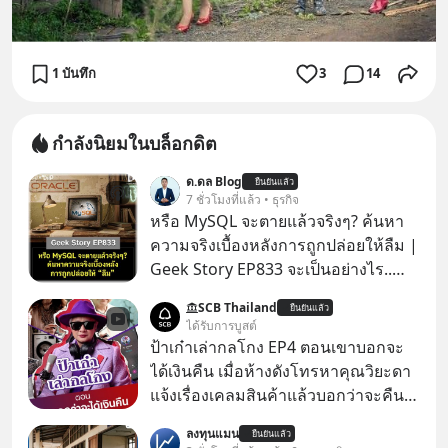
1 บันทึก
3
14
กำลังนิยมในบล็อกดิต
ด.ดล Blog
ยืนยันแล้ว
7 ชั่วโมงที่แล้ว • ธุรกิจ
หรือ MySQL จะตายแล้วจริงๆ? ค้นหา
ความจริงเบื้องหลังการถูกปล่อยให้ลืม |
Geek Story EP833 จะเป็นอย่างไร..
เมื่อซอฟต์แวร์ฟรีที่หล่อเลี้ยงเว็บไซต์
SCB Thailand
ยืนยันแล้ว
กว่าครึ่งโลก ถูกมหาเศรษฐีคู่แข่งทุ่มเงิน
ได้รับการบูสต์
ซื้อกิจการไป? นี่คือเรื่องจริงของ
ป้าเก๋าเล่ากลโกง EP4 ตอนเขาบอกจะ
MySQL ฐานข้อมูลระดับตำนานที่
ได้เงินคืน เมื่อห้างดังโทรหาคุณวิยะดา
โปรแกรมเมอร์คนหนึ่งใช้เวลา 27 ปี
แจ้งเรื่องเคลมสินค้าแล้วบอกว่าจะคืน
ปลุกปั้นและตั้งชื่อตามลูกสาวของตัวเอง
เงิน คุณวิยะดาจะได้เงินจริง หรือเป็น
ลงทุนแมน
เมื่อรู้ว่าผลงานชิ้นเอกกำลังจะตกไปอยู่
ยืนยันแล้ว
เรื่องจ้อจี้ หาคำตอบได้ที่ “ป้าเก๋าเล่ากล