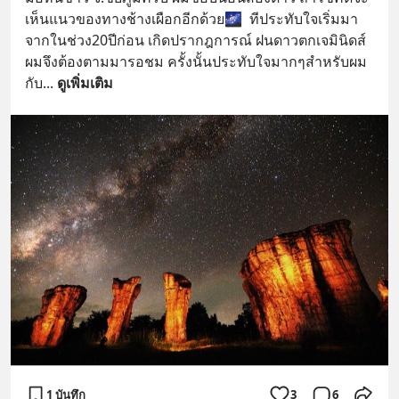
เห็นแนวของทางช้างเผือกอีกด้วย🌌  ทีประทับใจเริ่มมา
จากในช่วง20ปีก่อน เกิดปรากฎการณ์ ฝนดาวตกเจมินิดส์ 
ผมจึงต้องตามมารอชม ครั้งนั้นประทับใจมากๆสำหรับผม
กับ
... 
ดูเพิ่มเติม
1 บันทึก
3
6