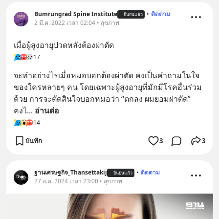
Bumrungrad Spine Institute
•
ติดตาม
ยืนยันแล้ว
2 มี.ค. 2022 เวลา 02:04 • สุขภาพ
เมื่อผู้สูงอายุปวดหลังต้องผ่าตัด
17
จะทำอย่างไรเมื่อหมอบอกต้องผ่าตัด คงเป็นคำถามในใจ
ของใครหลายๆ คน โดยเฉพาะผู้สูงอายุที่มักมีโรคอื่นร่วม
ด้วย การจะตัดสินใจบอกหมอว่า “ตกลง ผมยอมผ่าตัด” 
คงไ
... 
อ่านต่อ
14
บันทึก
3
3
ฐานเศรษฐกิจ_Thansettakij
•
ติดตาม
ยืนยันแล้ว
27 ส.ค. 2024 เวลา 23:00 • สุขภาพ