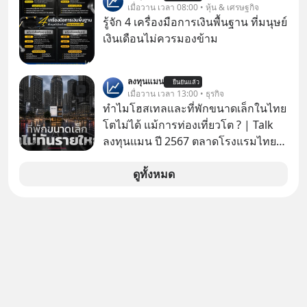
ของอนุภูมิภาคลุ่มแม่น้ำโขง
เมื่อวาน เวลา 08:00 • หุ้น & เศรษฐกิจ
ในใจเพื่อความสุขที่ยั่งยืนได้อย่างไร?
รู้จัก 4 เครื่องมือการเงินพื้นฐาน ที่มนุษย์
ติดตามได้ในพอดแคสต์ 5M EP. นี้
เงินเดือนไม่ควรมองข้าม
#goodtime #5minutespodcast
#missiontothemoonpodcast
ลงทุนแมน
ยืนยันแล้ว
เมื่อวาน เวลา 13:00 • ธุรกิจ
ทำไมโฮสเทลและที่พักขนาดเล็กในไทย
โตไม่ได้ แม้การท่องเที่ยวโต ? | Talk
ลงทุนแมน ปี 2567 ตลาดโรงแรมไทย
มูลค่ารวมเฉียด 4 แสนล้านบาท แต่รู้
หรือไม่ว่า รายได้กว่า 85% กระจุกอยู่กับ
ดูทั้งหมด
ผู้ประกอบการรายใหญ่ และมีอัตราการ
เติบโตได้ถึง 16% ขณะที่ผู้ประกอบการ
โฮสเทลและที่พักขนาดเล็ก ซึ่งมีสัดส่วน
ถึง 91% ของธุรกิจที่พักทั้งหมด กลับโต
เพียง 1.3% เท่านั้น เกิดอะไรขึ้นกับที่พัก
รายเล็ก ? อะไรคือข้อจำกัดที่ทำให้โต
ไม่สุด และต้องปลดล็อกกฎเกณฑ์ไหน
เพื่อให้รายเล็กเติบโตได้มากกว่าที่เป็น