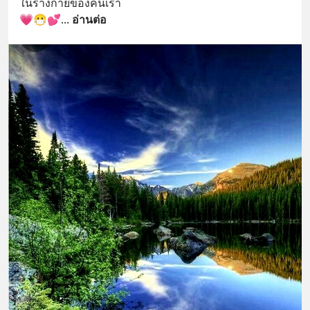
ในร่างกายของคนเรา
💗😷💕
... 
อ่านต่อ