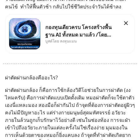
คนไข้  ทำให้ฟื้นตัวช้า กลับไปใช้ชีวิตประจำวันได้ช้าลง
กองทุนเดียวครบ โครงสร้างพื้น
ฐาน AI ทั้งหมด มาแล้ว /โดย
บูสต์โดย ลงทุนแมน
ลงทุนแมน AI Supercycle คือ
ช่วงเวลาที่เทคโนโลยีปัญญา
ประดิษฐ์ จะกลายเป็นตัวขับเคลื่อน
หลัก ของการเติบโตทางเศรษฐกิจ
และวิถีชีวิตของผู้คนอย่างยาวนา
ผ่าตัดผ่านกล้องคืออะไร?
นต่
ผ่าตัดผ่านกล้อง ก็คือการใช้กล้องวิดีโอช่วยในการผ่าตัด (งง
ไหมครับ) คือการผ่าตัดแบบเปิดดั้งเดิม หมอผ่าตัดก็จะใช้ตาตัว
เองนี่แหละมอง สองมือก็ผ่ากันไป ถ้าจุดที่ต้องการผ่าตัดอยู่ผิวๆ 
คงไม่มีปัญหาอะไร แต่ร่างกายมนุษย์สุดมหัศจรรย์ อวัยวะ
ภายในล้วนถูกเก็บรักษาไว้อย่างดี เช่นในช่องท้อง การจะฝ่า
เข้าไปถึงอวัยวะภายในแต่ละครั้งไม่ใช่เรื่องง่าย มุมมองใน
การเห็นด้วยตาของหมอก็ยิ่งแคบลง ถ้าจุดที่ทำผ่าตัดเกิดยาก 