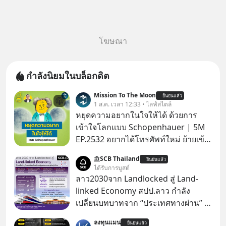
โฆษณา
กำลังนิยมในบล็อกดิต
Mission To The Moon
ยืนยันแล้ว
1 ส.ค. เวลา 12:33 • ไลฟ์สไตล์
หยุดความอยากในใจให้ได้ ด้วยการ
เข้าใจโลกแบบ Schopenhauer | 5M
EP.2532 อยากได้โทรศัพท์ใหม่ ย้ายเข้า
บ้านหลังใหม่ หรือเลื่อนตำแหน่งในฝัน
SCB Thailand
ยืนยันแล้ว
เคยสงสัยไหมว่าทำไมพอได้ของที่อยาก
ได้รับการบูสต์
ได้มาแล้วความสุขนั้นกลับอยู่กับเราได้
ลาว2030จาก Landlocked สู่ Land-
ไม่นาน? นี่คือกลไกพื้นฐานของมนุษย์ที่
linked Economy สปป.ลาว กำลัง
Arthur Schopenhauer นักปรัชญา
เปลี่ยนบทบาทจาก “ประเทศทางผ่าน” สู่
ชาวเยอรมันเคยอธิบายไว้เมื่อ 200 กว่า
“ศูนย์กลางเศรษฐกิจและโลจิสติกส์”
ลงทุนแมน
ปีก่อน แล้วเราจะหยุดวงจรความอยาก
ยืนยันแล้ว