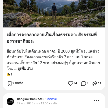
เมื่อการจากลากลายเป็นเรื่องธรรมดา: สัจธรรมที่
ธรรมชาติสอน
ย้อนกลับไปในเดือนพฤษภาคม ปี 2000 ยุคที่มีกระแสข่าว
คำทำนายเรื่องดาวเคราะห์เรียงตัว 7 ดวง และโลกจะ
อวสาน เด็กชายวัย 12 ขวบอย่างผมจู่ๆ ก็ถูกความกลัวตาย
โจม
... 
ดูเพิ่มเติม
1
9 บันทึก
34
3
11
Bangkok Bank SME
•
ติดตาม
27 ก.ย. 2025 เวลา 12:00 • ธุรกิจ