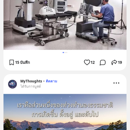
15 บันทึก
12
19
MyThoughts
•
ติดตาม
ได้รับการบูสต์