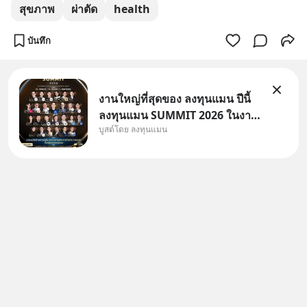
สุขภาพ
ผ่าตัด
health
บันทึก
งานใหญ่ที่สุดของ ลงทุนแมน ปีนี้
ลงทุนแมน SUMMIT 2026 ในงาน
บูสต์โดย ลงทุนแมน
นี้จะมีเจ้าของธุรกิจ Dr.PONG,
หมึกกรุบ, Srichand, Jones’
Salad, LA GLACE, Fastwork,
MizuMi, KARMART, อิชิตัน มา
แชร์ความรู้การสร้างธุรกิจ