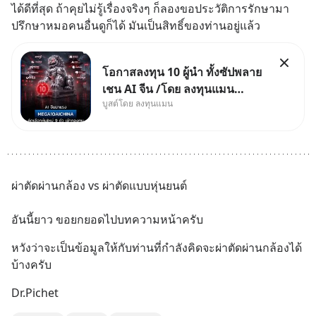
ได้ดีที่สุด ถ้าคุยไม่รู้เรื่องจริงๆ ก็ลองขอประวัติการรักษามา
ปรึกษาหมอคนอื่นดูก็ได้ มันเป็นสิทธิ์ของท่านอยู่แล้ว
โอกาสลงทุน 10 ผู้นำ ทั้งซัปพลาย
เชน AI จีน /โดย ลงทุนแมน
บูสต์โดย ลงทุนแมน
✅ลงทุนตรง คัด 10 ผู้นำเน้น ๆ ใน
ธีม AI จีน ✅คัดเลือกหุ้นใหม่ 9 ตัว
เข้ากองทุน ✅ร่วมเป็นเจ้าของ
ผู้นำ AI จีน ตั้งแต่โรงงานผลิตชิป
หน่วยความจำ โมเดล
ผ่าตัดผ่านกล้อง vs ผ่าตัดแบบหุ่นยนต์
อันนี้ยาว ขอยกยอดไปบทความหน้าครับ
หวังว่าจะเป็นข้อมูลให้กับท่านที่กำลังคิดจะผ่าตัดผ่านกล้องได้
บ้างครับ
Dr.Pichet