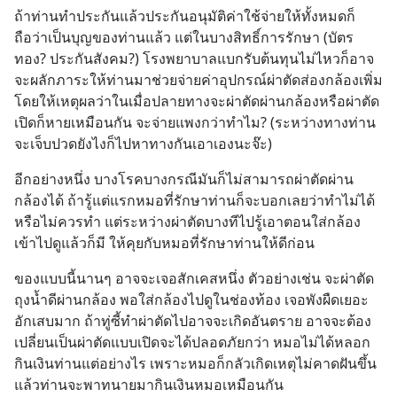
ถ้าท่านทำประกันแล้วประกันอนุมัติค่าใช้จ่ายให้ทั้งหมดก็
ถือว่าเป็นบุญของท่านแล้ว แต่ในบางสิทธิ์การรักษา (บัตร
ทอง? ประกันสังคม?) โรงพยาบาลแบกรับต้นทุนไม่ไหวก็อาจ
จะผลักภาระให้ท่านมาช่วยจ่ายค่าอุปกรณ์ผ่าตัดส่องกล้องเพิ่ม 
โดยให้เหตุผลว่าในเมื่อปลายทางจะผ่าตัดผ่านกล้องหรือผ่าตัด
เปิดก็หายเหมือนกัน จะจ่ายแพงกว่าทำไม? (ระหว่างทางท่าน
จะเจ็บปวดยังไงก็ไปหาทางกันเอาเองนะจ๊ะ)
อีกอย่างหนึ่ง บางโรคบางกรณีมันก็ไม่สามารถผ่าตัดผ่าน
กล้องได้ ถ้ารู้แต่แรกหมอที่รักษาท่านก็จะบอกเลยว่าทำไม่ได้ 
หรือไม่ควรทำ แต่ระหว่างผ่าตัดบางทีไปรู้เอาตอนใส่กล้อง
เข้าไปดูแล้วก็มี ให้คุยกับหมอที่รักษาท่านให้ดีก่อน
ของแบบนี้นานๆ อาจจะเจอสักเคสหนึ่ง ตัวอย่างเช่น จะผ่าตัด
ถุงน้ำดีผ่านกล้อง พอใส่กล้องไปดูในช่องท้อง เจอพังผืดเยอะ 
อักเสบมาก ถ้าทู่ซี้ทำผ่าตัดไปอาจจะเกิดอันตราย อาจจะต้อง
เปลี่ยนเป็นผ่าตัดแบบเปิดจะได้ปลอดภัยกว่า หมอไม่ได้หลอก
กินเงินท่านแต่อย่างไร เพราะหมอก็กลัวเกิดเหตุไม่คาดฝันขึ้น
แล้วท่านจะพาทนายมากินเงินหมอเหมือนกัน