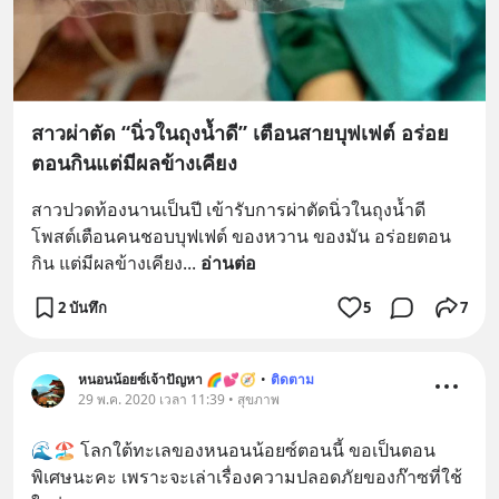
สาวผ่าตัด “นิ่วในถุงน้ำดี” เตือนสายบุฟเฟต์ อร่อย
ตอนกินแต่มีผลข้างเคียง
สาวปวดท้องนานเป็นปี เข้ารับการผ่าตัดนิ่วในถุงน้ำดี 
โพสต์เตือนคนชอบบุฟเฟต์ ของหวาน ของมัน อร่อยตอน
กิน แต่มีผลข้างเคียง
... 
อ่านต่อ
2 บันทึก
5
7
หนอนน้อยซ์เจ้าปัญหา 🌈💕🧭
•
ติดตาม
29 พ.ค. 2020 เวลา 11:39 • สุขภาพ
🌊🏖 โลกใต้ทะเลของหนอนน้อยซ์ตอนนี้ ขอเป็นตอน
พิเศษนะคะ เพราะจะเล่าเรื่องความปลอดภัยของก๊าซที่ใช้