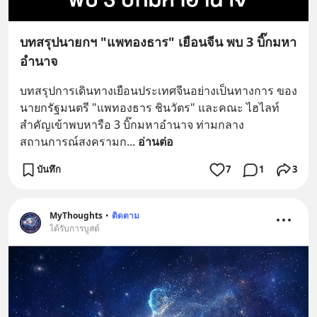
บทสรุปนายกฯ "แพทองธาร" เยือนจีน พบ 3 บิ๊กมหา
อำนาจ
บทสรุปการเดินทางเยือนประเทศจีนอย่างเป็นทางการ ของ
นายกรัฐมนตรี "แพทองธาร ชินวัตร" และคณะ ไฮไลท์
สำคัญเข้าพบหารือ 3 บิ๊กมหาอำนาจ ท่ามกลาง
สถานการณ์สงครามก
... 
อ่านต่อ
บันทึก
7
1
3
MyThoughts
•
ติดตาม
ได้รับการบูสต์