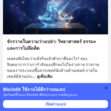
จักรวาลในความว่างเปล่า: วิทยาศาสตร์ ธรรมะ
และการไม่ยึดติด
เคยสงสัยไหมว่าแท้จริงแล้วตัวเราคืออะไร? ลอง
จินตนาการว่าเรากำลังมองลึกลงไปในร่างกาย ร่างกาย
ของเราประกอบขึ้นจากเซลล์นับล้านล้านเซลล์ ภายใน
เซลล์มีส่วนประ
... 
ดูเพิ่มเติม
19 บันทึก
37
2
20
Blockdit ใช้งานได้ดีกว่าบนแอป
เปิดโพสต์นี้ในแอป Blockdit เพื่อรับประสบการณ์เต็มรูปแบบ
WaterMelon
•
ติดตาม
เปิดผ่านแอป
12 เม.ย. 2024 เวลา 15:54 • ข่าวรอบโลก