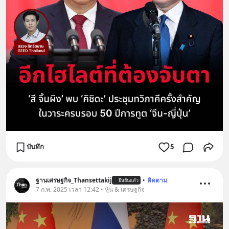
บันทึก
5
ฐานเศรษฐกิจ_Thansettakij
•
ติดตาม
ยืนยันแล้ว
7 ก.พ. 2025 เวลา 12:42 • หุ้น & เศรษฐกิจ