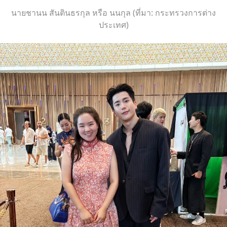
นายชานน สันตินธรกุล หรือ นนกุล (ที่มา: กระทรวงการต่าง
ประเทศ)