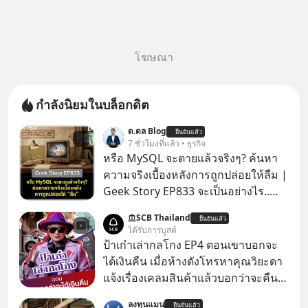
โฆษณา
กำลังนิยมในบล็อกดิต
ด.ดล Blog
ยืนยันแล้ว
7 ชั่วโมงที่แล้ว • ธุรกิจ
หรือ MySQL จะตายแล้วจริงๆ? ค้นหา
ความจริงเบื้องหลังการถูกปล่อยให้ลืม |
Geek Story EP833 จะเป็นอย่างไร..
เมื่อซอฟต์แวร์ฟรีที่หล่อเลี้ยงเว็บไซต์
SCB Thailand
ยืนยันแล้ว
กว่าครึ่งโลก ถูกมหาเศรษฐีคู่แข่งทุ่มเงิน
ได้รับการบูสต์
ซื้อกิจการไป? นี่คือเรื่องจริงของ
ป้าเก๋าเล่ากลโกง EP4 ตอนเขาบอกจะ
MySQL ฐานข้อมูลระดับตำนานที่
ได้เงินคืน เมื่อห้างดังโทรหาคุณวิยะดา
โปรแกรมเมอร์คนหนึ่งใช้เวลา 27 ปี
แจ้งเรื่องเคลมสินค้าแล้วบอกว่าจะคืน
ปลุกปั้นและตั้งชื่อตามลูกสาวของตัวเอง
เงิน คุณวิยะดาจะได้เงินจริง หรือเป็น
ลงทุนแมน
เมื่อรู้ว่าผลงานชิ้นเอกกำลังจะตกไปอยู่
ยืนยันแล้ว