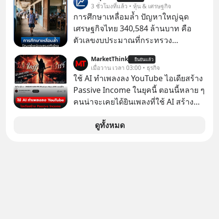
เรื่องจ้อจี้ หาคำตอบได้ที่ “ป้าเก๋าเล่ากล
3 ชั่วโมงที่แล้ว • หุ้น & เศรษฐกิจ
ในมือของอาณาจักรที่จ้องจะทำลายมัน
โกง” EP4 ตอน “เขาบอกว่าจะได้เงิน
การศึกษาเหลื่อมล้ำ ปัญหาใหญ่ฉุด
เขาถึงขั้นต้องเขียนจดหมายเปิดผนึก
คืน” #ป้าเก๋าเล่ากลโกง #แก้เกมกลโกง
เศรษฐกิจไทย 340,584 ล้านบาท คือ
ขอร้องคนทั้งอินเทอร์เน็ตให้ช่วยหยุดยั้ง
#อยู่อย่างยั่งยืน #Cybersecurity #เตือน
ตัวเลขงบประมาณที่กระทรวง
ดีลนี้! เกิดอะไรขึ้นหลังจากการควบรวม
ภัยออนไลน์
ศึกษาธิการ ได้รับจัดสรรในงบประมาณ
กิจการครั้งประวัติศาสตร์? ยักษ์ใหญ่
MarketThink
ยืนยันแล้ว
รายจ่ายประจำปี 2568 ซึ่งมากที่สุดเป็น
เมื่อวาน เวลา 03:00 • ธุรกิจ
ตั้งใจซื้อไปพัฒนาต่อ หรือแค่ซื้อไป “ฆ่า”
อันดับ 2 รองจากกระทรวงการคลัง
ใช้ AI ทำเพลงลง YouTube ไอเดียสร้าง
ให้พ้นทางกันแน่? และทำไมจุดจบของ
Passive Income ในยุคนี้ ตอนนี้หลาย ๆ
เรื่องนี้ ถึงเป็นการฆาตกรรมแบบสโลว์
คนน่าจะเคยได้ยินเพลงที่ใช้ AI สร้าง
โมชันที่ไม่มีแม้แต่ศพให้เห็น? เลือกฟัง
ผ่านหูกันมาบ้าง เช่น เพลง “ไม่มีใคร
กันได้เลยนะครับ อย่าลืมกด Follow
รู้ตัวเรา” จากช่องชื่อว่า UNHEARD
ดูทั้งหมด
ติดตาม PodCast ช่อง Geek Forever’s
MUSIC ที่ตอนนี้มียอดรับชมกว่า 26
Podcast ของผมกันด้วยนะครับ 🎧 ฟัง
ล้านครั้งแล้ว
ผ่าน Spotify : https://bit.ly/4g4SW17
🎧 ฟังผ่าน Apple Podcast :
https://bit.ly/4cw7rdh 🎧 ฟังผ่าน
Podbean : https://bit.ly/4hVgqrY 🎧
ฟังผ่าน Youtube :
https://youtu.be/Jj3neoUL72g The