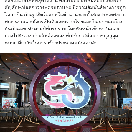
สิ่งที่เป็นไฮไลท์ที่สุดในงาน คือประติมากรรมลอยตัวของตรา
ค้นหาข้อมูลและวิเคราะห์เองให้
สัญลักษณ์ฉลองวาระครบรอบ 50 ปีความสัมพันธ์ทางการทูต
เสียเวลา แค่ใช้ PICKTECH™ บน
ไทย - จีน เป็นรูปสัตว์มงคลในตำนานของทั้งสองประเทศอย่าง
แอป
พญานาคและมังกรเป็นตัวแทนของไทยและจีน มาขดคล้อง
กันเป็นเลข 50 ตามปีที่ครบรอบ โดยหันหน้าเข้าหากันและ
มองไปยังดวงแก้วสีเหลืองทอง ที่เปรียบเสมือนการมุ่งสู่จุด
หมายเดียวกันในการสร้างประชาคมนั่นเองค่ะ