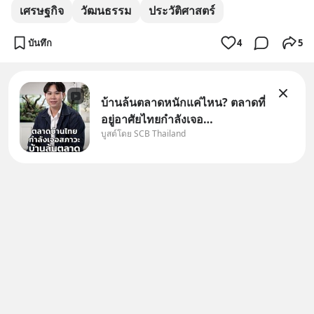
เศรษฐกิจ
วัฒนธรรม
ประวัติศาสตร์
บันทึก
4
5
บ้านล้นตลาดหนักแค่ไหน? ตลาดที่
อยู่อาศัยไทยกำลังเจอ
บูสต์โดย SCB Thailand
Oversupply หนักกว่าที่คิด และ
ปัญหานี้อาจไม่ได้จบแค่เรื่อง
เศรษฐกิจ #SCBEIC #อสังหา
#บ้านล้นตลาด #เศรษฐกิจไทย
#EICAround #SCBThailand
สามารถดูคลิปท