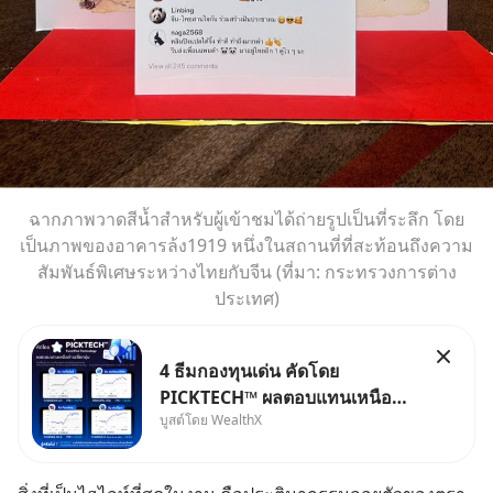
ฉากภาพวาดสีน้ำสำหรับผู้เข้าชมได้ถ่ายรูปเป็นที่ระลึก โดย
เป็นภาพของอาคารล้ง1919 หนึ่งในสถานที่ที่สะท้อนถึงความ
สัมพันธ์พิเศษระหว่างไทยกับจีน (ที่มา: กระทรวงการต่าง
ประเทศ)
4 ธีมกองทุนเด่น คัดโดย
PICKTECH™ ผลตอบแทนเหนือค่า
บูสต์โดย WealthX
เฉลี่ยกลุ่ม ถ้าอยากค้นหากองทุนที่
ทำผลตอบแทนได้เหนือกว่าค่า
เฉลี่ยกลุ่ม โดยที่ไม่ต้องมานั่ง