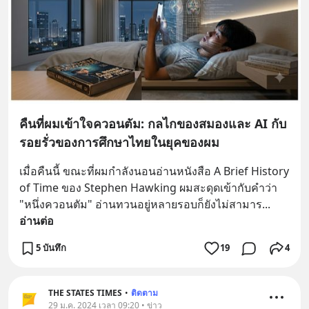
คืนที่ผมเข้าใจควอนตัม: กลไกของสมองและ AI กับ
รอยรั่วของการศึกษาไทยในยุคของผม
เมื่อคืนนี้ ขณะที่ผมกำลังนอนอ่านหนังสือ A Brief History 
of Time ของ Stephen Hawking ผมสะดุดเข้ากับคำว่า 
"หนึ่งควอนตัม" อ่านทวนอยู่หลายรอบก็ยังไม่สามาร
... 
อ่านต่อ
5 บันทึก
19
4
THE STATES TIMES
•
ติดตาม
29 ม.ค. 2024 เวลา 09:20 • ข่าว