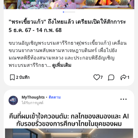
"พระเขี้ยวแก้ว" ถึงไทยแล้ว เตรียมเปิดให้สักการะ
5 ธ.ค. 67 - 14 ก.พ. 68
ขบวนอัญเชิญพระบรมสารีริกธาตุ(พระเขี้ยวแก้ว) เคลื่อน
ขบวนจากลานพลับพลามหาเจษฎาบดินทร์ เพื่อไปยัง
มณฑลพิธีท้องสนามหลวง และประกอบพิธีอัญเชิญ
พระบรมสารีริกธา
... 
ดูเพิ่มเติม
2 บันทึก
7
1
MyThoughts
•
ติดตาม
ได้รับการบูสต์