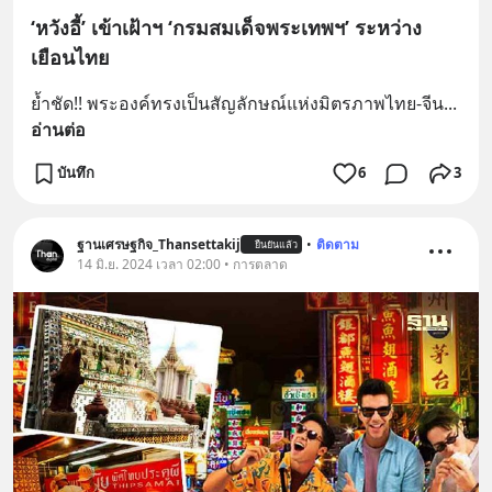
‘หวังอี้’ เข้าเฝ้าฯ ‘กรมสมเด็จพระเทพฯ’ ระหว่าง
เยือนไทย
ย้ำชัด!! พระองค์ทรงเป็นสัญลักษณ์แห่งมิตรภาพไทย-จีน
... 
อ่านต่อ
บันทึก
6
3
ฐานเศรษฐกิจ_Thansettakij
•
ติดตาม
ยืนยันแล้ว
14 มิ.ย. 2024 เวลา 02:00 • การตลาด