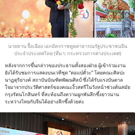
นายหาน จื้อเฉียง เอกอัครราชทูตสาธารณรัฐประชาชนจีน
ประจำประเทศไทย (ที่มา: กระทรวงการต่างประเทศ)
หลังจากการขึ้นกล่าวของประธานทั้งสองฝ่าย ผู้เข้าร่วมงาน
ยังได้รับชมการแสดงบนเวทีชุด “ตอแบ๋ตั๋วะ” โดยคณะศิลปะ
นาฏดุริยางค์ สถาบันบัณฑิตพัฒนศิลป์ ซึ่งได้รับแรงบันดาล
ใจมาจากประวัติศาสตร์ของคณะงิ้วสตรีในวังหน้าช่วงต้นสมัย
กรุงรัตนโกสินทร์ ที่สะท้อนถึงความผูกพันลึกซึ้งยาวนาน
ระหว่างไทยกับจีนได้อย่างลึกซึ้งด้วยค่ะ