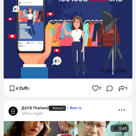
4 บันทึก
7
1
SCB Thailand
•
ติดตาม
ยืนยันแล้ว
ได้รับการบูสต์
1:41