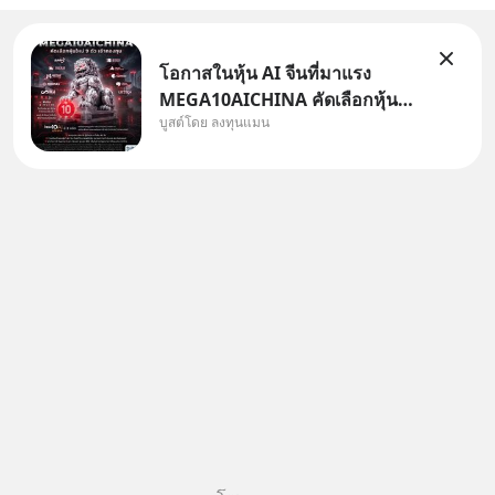
โอกาสในหุ้น AI จีนที่มาแรง
MEGA10AICHINA คัดเลือกหุ้น
บูสต์โดย ลงทุนแมน
ใหม่ 9 ตัว เข้ากองทุน.. ครอบคลุม
ทั้งซัปพลายเชน AI จีน พิเศษ ช่วง
3 - 19 ส.ค. 69 มีโปรโมชัน ลด
50% ค่าธรรมเนียมซื้อ | ยอด 2
ล้านบาทขึ้นไป ฟรีค่าธรร