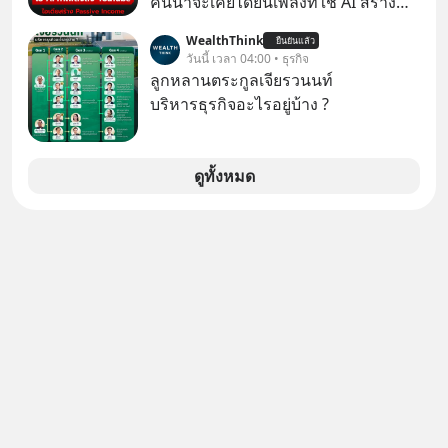
คนน่าจะเคยได้ยินเพลงที่ใช้ AI สร้าง
ที่เจ็บปวดที่สุดคือ ยักษ์ใหญ่จาก
ผ่านหูกันมาบ้าง เช่น เพลง “ไม่มีใคร
เกาหลีใต้ไม่ได้ซื้อเพราะหลงใหลใน
WealthThink
ยืนยันแล้ว
รู้ตัวเรา” จากช่องชื่อว่า UNHEARD
วันนี้ เวลา 04:00 • ธุรกิจ
เสียงเพลง แต่ซื้อเพื่อเป็นทางลัดเอา
MUSIC ที่ตอนนี้มียอดรับชมกว่า 26
ลูกหลานตระกูลเจียรวนนท์
เทคโนโลยีไปใส่ในหน้าปัดรถยนต์
ล้านครั้งแล้ว
บริหารธุรกิจอะไรอยู่บ้าง ?
อัจฉริยะ จากจุดสูงสุดของศิลปะแห่ง
เสียงดนตรี ทำไมถึงจบลงด้วยการเป็น
แค่บรรทัดหนึ่งในบัญชีทรัพย์สินของ
ดูทั้งหมด
บริษัทอื่น เลือกฟังกันได้เลยนะครับ อย่า
ลืมกด Follow ติดตาม PodCast ช่อง
Geek Forever’s Podcast ของผมกัน
ด้วยนะครับ 🎧 ฟังผ่าน Spotify :
https://tinyurl.com/mr39sd7c 🎧 ฟัง
ผ่าน Apple Podcast :
https://bit.ly/4yVPIpg 🎧 ฟังผ่าน
Podbean : https://bit.ly/4hr2jL3 🎧
ฟังผ่าน Youtube :
https://youtu.be/B6IZDYopZLw The
original article appeared here
https://www.tharadhol.com/geek-