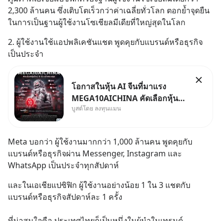
2,300 ล้านคน ซึ่งเติบโตเร็วกว่าค่าเฉลี่ยทั่วโลก ตอกย้ำจุดยืน
ในการเป็นฐานผู้ใช้งานโซเชียลมีเดียที่ใหญ่สุดในโลก
2. ผู้ใช้งานใช้แอปพลิเคชันแชต พูดคุยกับแบรนด์หรือธุรกิจ
เป็นประจำ
โอกาสในหุ้น AI จีนที่มาแรง
MEGA10AICHINA คัดเลือกหุ้น
บูสต์โดย ลงทุนแมน
ใหม่ 9 ตัว เข้ากองทุน.. ครอบคลุม
ทั้งซัปพลายเชน AI จีน พิเศษ ช่วง
3 - 19 ส.ค. 69 มีโปรโมชัน ลด
Meta บอกว่า ผู้ใช้งานมากกว่า 1,000 ล้านคน พูดคุยกับ
50% ค่าธรรมเนียมซื้อ | ยอด 2
แบรนด์หรือธุรกิจผ่าน Messenger, Instagram และ 
ล้านบาทขึ้นไป ฟรีค่าธรร
WhatsApp เป็นประจำทุกสัปดาห์
และในเอเชียแปซิฟิก ผู้ใช้งานอย่างน้อย 1 ใน 3 แชตกับ
แบรนด์หรือธุรกิจสัปดาห์ละ 1 ครั้ง
ที่น่าสนใจคือ ประเทศไทยก็เป็นหนึ่งในผู้นำในเทรนด์