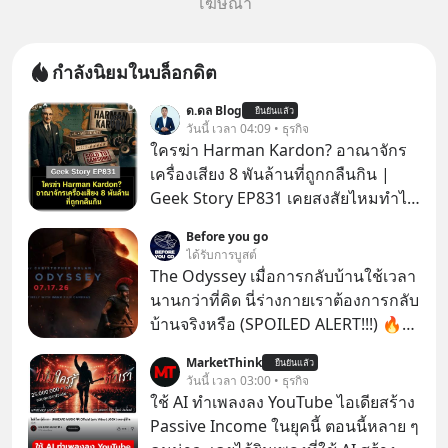
โฆษณา
กำลังนิยมในบล็อกดิต
ด.ดล Blog
ยืนยันแล้ว
วันนี้ เวลา 04:09 • ธุรกิจ
ใครฆ่า Harman Kardon? อาณาจักร
เครื่องเสียง 8 พันล้านที่ถูกกลืนกิน |
Geek Story EP831 เคยสงสัยไหมทำไม
หูฟัง AKG ถึงกลายเป็นแค่ของแถมใน
Before you go
กล่องมือถือ? หรือลำโพง JBL ถึงวางขาย
ได้รับการบูสต์
เกลื่อนตามห้างทั่วไป? ทั้งที่จริง ๆ แล้ว
The Odyssey เมื่อการกลับบ้านใช้เวลา
ชื่อเหล่านี้คือ “ตำนาน” ระดับเทพที่นัก
นานกว่าที่คิด นี่ร่างกายเราต้องการกลับ
เล่นเครื่องเสียงยุคก่อนยอมจ่ายเงินหลัก
บ้านจริงหรือ (SPOILED ALERT!!!) 🔥
แสนเพื่อครอบครอง แต่เบื้องหลังความ
264.1
MarketThink
แมสนี้ มีโศกนาฏกรรมของโลกธุรกิจ
ยืนยันแล้ว
วันนี้ เวลา 03:00 • ธุรกิจ
ซ่อนอยู่ อาณาจักรเครื่องเสียงที่ยิ่งใหญ่
ใช้ AI ทำเพลงลง YouTube ไอเดียสร้าง
ที่สุดบนโลก ถูกกว้านซื้อไปด้วยมูลค่า 8
Passive Income ในยุคนี้ ตอนนี้หลาย ๆ
พันล้านดอลลาร์โดย Samsung และสิ่ง