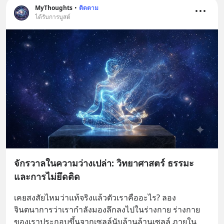
MyThoughts
•
ติดตาม
ได้รับการบูสต์
จักรวาลในความว่างเปล่า: วิทยาศาสตร์ ธรรมะ
และการไม่ยึดติด
เคยสงสัยไหมว่าแท้จริงแล้วตัวเราคืออะไร? ลอง
จินตนาการว่าเรากำลังมองลึกลงไปในร่างกาย ร่างกาย
ของเราประกอบขึ้นจากเซลล์นับล้านล้านเซลล์ ภายใน