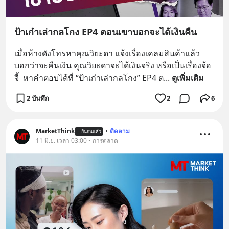
ป้าเก๋าเล่ากลโกง EP4 ตอนเขาบอกจะได้เงินคืน
เมื่อห้างดังโทรหาคุณวิยะดา แจ้งเรื่องเคลมสินค้าแล้ว
บอกว่าจะคืนเงิน คุณวิยะดาจะได้เงินจริง หรือเป็นเรื่องจ้อ
จี้  หาคำตอบได้ที่ “ป้าเก๋าเล่ากลโกง” EP4 ต
... 
ดูเพิ่มเติม
2 บันทึก
2
6
MarketThink
•
ติดตาม
ยืนยันแล้ว
11 มิ.ย. เวลา 03:00 • การตลาด