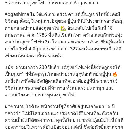
ชีวิตบนขอบภูเขาไฟ – บทเรียนจาก Aogashima
Aogashima ไม่ใช่แค่เกาะธรรมดา แต่เป็นภูเขาไฟที่ยังคงมี
ชีวิตอยู่ ตั้งอยู่ในหมู่เกาะอิซุของญี่ปุ่น ที่นี่มีประชากรอาศัยอยู่
ท่ามกลางปากปล่องภูเขาไฟ 🏡 ย้อนกลับไปเมื่อวันที่ 18 
พฤษภาคม ค.ศ. 1785 พื้นดินเริ่มสั่นไหว ควันและแก๊สพวยพุ่ง
จากปากภูเขาไฟ พ่นหิน โคลน และเศษซากต่างๆ ขึ้นสู่ท้องฟ้า 
ภายในวันที่ 4 มิถุนายน ชาวเกาะ 327 คนต้องอพยพหนี แต่มี
เพียงครึ่งหนึ่งเท่านั้นที่รอดชีวิต
แม้จะผ่านมากว่า 230 ปีแล้ว แต่ภูเขาไฟแห่งนี้ยังคงถูกจัดให้
เป็นภูเขาไฟที่ยังคุกรุ่นโดยหน่วยงานอุตุนิยมวิทยาญี่ปุ่น 🔥 
แต่สิ่งที่น่าทึ่งคือ ยังมีผู้คนเลือกที่จะอาศัยอยู่ที่นี่ พวกเขาใช้
ชีวิตในสภาพแวดล้อมที่ท้าทาย ทั้งลมแรง ฝนตกชุก และ
ความเสี่ยงจากการปะทุของภูเขาไฟ
มาซานาบุ โยชิดะ พนักงานรัฐที่อาศัยอยู่บนเกาะมา 15 ปี 
กล่าวว่า “ไม่มีใครเอาชนะธรรมชาติได้” แทนที่จะกังวลกับ
ความเป็นไปได้ของการปะทุครั้งใหม่ เขากลับมุ่งเน้นไปที่ข้อดี
ของการอยู่ในสวรรค์อันเขียวชอุ่มแห่งนี้ ซึ่งก่อตัวขึ้นจากซาก