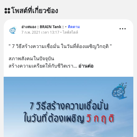
เพิ่มการผ่อนคลาย ซึ่งช่วยให้การนอน
โพสต์ที่เกี่ยวข้อง
หลับมีประสิทธิภาพมากยิ่งขึ้น 📍 สนใจ
สั่งซื้อสินค้า Diip CBD 💬 LINE :
@diipgeek 🔗 หรือกดลิงก์
อ่างสมอง :: BRAIN Tank ::
•
ติดตาม
https://lin.ee/U91Fzyz
7 ก.พ. 2021 เวลา 13:17 • ไลฟ์สไตล์
" 7 วิธีสร้างความเชื่อมั่น ในวันที่ต้องเผชิญวิกฤติ "
สภาพสังคมในปัจจุบัน 
สร้างความเครียดให้กับชีวิตเรา
... 
อ่านต่อ