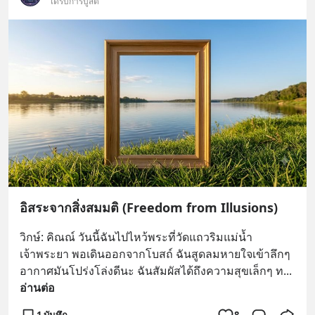
ได้รับการบูสต์
อิสระจากสิ่งสมมติ (Freedom from Illusions)
วิกษ์: คิณณ์ วันนี้ฉันไปไหว้พระที่วัดแถวริมแม่น้ำ
เจ้าพระยา พอเดินออกจากโบสถ์ ฉันสูดลมหายใจเข้าลึกๆ 
อากาศมันโปร่งโล่งดีนะ ฉันสัมผัสได้ถึงความสุขเล็กๆ ท
... 
อ่านต่อ