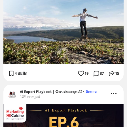
4 บันทึก
19
37
15
Ai Export Playbook | นักรบส่งออกยุค AI
•
ติดตาม
ได้รับการบูสต์