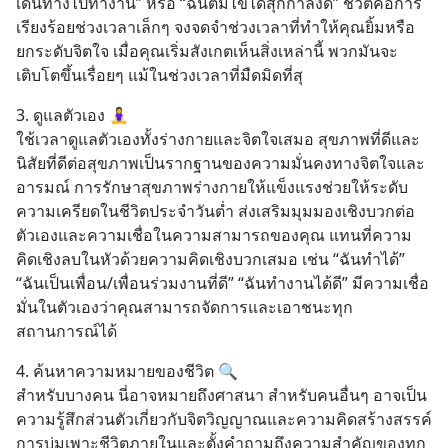
เดินทางไปทำงาน” หรือ “ฉันต้มไข่ได้สุกกำลังดี” ชีวิตคือการ
เรียงร้อยช่วงเวลาเล็กๆ จงจดจำช่วงเวลาที่ทำให้คุณยิ้มหรือ
ยกระดับจิตใจ เมื่อคุณเริ่มสังเกตเห็นสิ่งเหล่านี้ พวกมันจะ
เติบโตขึ้นเรื่อยๆ แม้ในช่วงเวลาที่มืดมิดที่สุ
3. ดูแลตัวเอง 🧘‍♀️
ใช้เวลาดูแลตัวเองทั้งร่างกายและจิตใจเสมอ สุขภาพที่ดีและ
นิสัยที่ดีต่อสุขภาพเป็นรากฐานของความมั่นคงทางจิตใจและ
อารมณ์ การรักษาสุขภาพร่างกายให้แข็งแรงช่วยให้ระดับ
ความเครียดในชีวิตประจำวันต่ำ ส่งเสริมมุมมองเชิงบวกต่อ
ตัวเองและความเชื่อในความสามารถของคุณ แทนที่ความ
คิดเชิงลบในหัวด้วยความคิดเชิงบวกเสมอ เช่น “ฉันทำได้” 
“ฉันเป็นเพื่อน/เพื่อนร่วมงานที่ดี” “ฉันทำงานได้ดี” มีความเชื่อ
มั่นในตัวเองว่าคุณสามารถจัดการและเอาชนะทุก
สถานการณ์ได้
4. ค้นหาความหมายของชีวิต 🔍
สำหรับบางคน นี่อาจหมายถึงศาสนา สำหรับคนอื่นๆ อาจเป็น
ความรู้สึกส่วนตัวเกี่ยวกับจิตวิญญาณและความคิดสร้างสรรค์ 
การบ่มเพาะชีวิตภายในและตั้งคำถามถึงความสำคัญของทุก