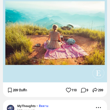
209 บันทึก
110
9
299
MyThoughts
•
ติดตาม