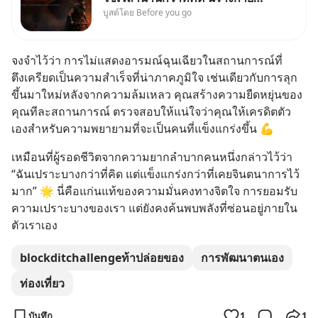
บูสต์โดย Before you go
เราต้องการกลับบ้านจริงหรือ
(SPOILED ALERT!!!) 🔥 264.1
จงจำไว้ว่า การไม่แสดงอารมณ์ฉุนเฉียวในสถานการณ์ที่
ตึงเครียดเป็นความสำเร็จที่น่าภาคภูมิใจ เช่นเดียวกับการลุก
ขึ้นมาใหม่หลังจากความล้มเหลว คุณสร้างความยืดหยุ่นของ
คุณทีละสถานการณ์ ตรวจสอบให้แน่ใจว่าคุณให้เครดิตตัว
เองสำหรับความพยายามที่จะเป็นคนที่แข็งแกร่งขึ้น 💪
เหมือนที่ผู้รอดชีวิตจากความยากลำบากคนหนึ่งกล่าวไว้ว่า 
“ฉันเปราะบางกว่าที่คิด แต่แข็งแกร่งกว่าที่เคยจินตนาการไว้
มาก” 🌟 นี่คือแก่นแท้ของความมั่นคงทางจิตใจ การยอมรับ
ความเปราะบางของเรา แต่ยังคงค้นพบพลังที่ซ่อนอยู่ภายใน
ตัวเราเอง
blockditchallengeท้าปล่อยของ
การพัฒนาตนเอง
ท่องเที่ยว
บันทึก
1
1