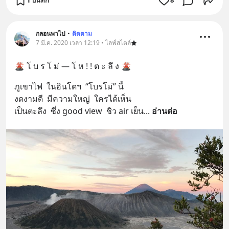
1 บันทึก
8
กลอนพาไป
•
ติดตาม
7 มี.ค. 2020 เวลา 12:19 • ไลฟ์สไตล์
🌋 โ บ ร โ ม่ — โ ห ! ! ต ะ ลึ ง 🌋
ภูเขาไฟ  ในอินโดฯ  “โบรโม่” นี้
งดงามดี  มีความใหญ่  ใครได้เห็น
เป็นตะลึง  ซึ่ง good view  ชิว air เย็น
... 
อ่านต่อ