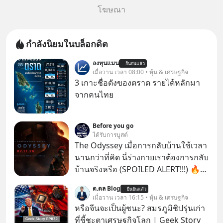
โฆษณา
กำลังนิยมในบล็อกดิต
ลงทุนแมน
ยืนยันแล้ว
เมื่อวาน เวลา 08:00 • หุ้น & เศรษฐกิจ
3 เกาะชื่อดังของตราด รายได้หลักมา
จากคนไทย
Before you go
ได้รับการบูสต์
The Odyssey เมื่อการกลับบ้านใช้เวลา
นานกว่าที่คิด นี่ร่างกายเราต้องการกลับ
บ้านจริงหรือ (SPOILED ALERT!!!) 🔥
264.1
ด.ดล Blog
ยืนยันแล้ว
เมื่อวาน เวลา 16:15 • หุ้น & เศรษฐกิจ
หรือจีนจะเป็นผู้ชนะ? สมรภูมิชิปรุ่นเก่า
ที่ชี้ชะตาเศรษฐกิจโลก | Geek Story