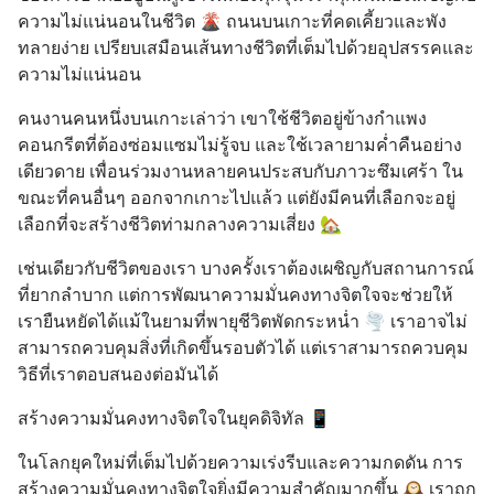
ความไม่แน่นอนในชีวิต 🌋 ถนนบนเกาะที่คดเคี้ยวและพัง
ทลายง่าย เปรียบเสมือนเส้นทางชีวิตที่เต็มไปด้วยอุปสรรคและ
ความไม่แน่นอน
คนงานคนหนึ่งบนเกาะเล่าว่า เขาใช้ชีวิตอยู่ข้างกำแพง
คอนกรีตที่ต้องซ่อมแซมไม่รู้จบ และใช้เวลายามค่ำคืนอย่าง
เดียวดาย เพื่อนร่วมงานหลายคนประสบกับภาวะซึมเศร้า ใน
ขณะที่คนอื่นๆ ออกจากเกาะไปแล้ว แต่ยังมีคนที่เลือกจะอยู่ 
เลือกที่จะสร้างชีวิตท่ามกลางความเสี่ยง 🏡
เช่นเดียวกับชีวิตของเรา บางครั้งเราต้องเผชิญกับสถานการณ์
ที่ยากลำบาก แต่การพัฒนาความมั่นคงทางจิตใจจะช่วยให้
เรายืนหยัดได้แม้ในยามที่พายุชีวิตพัดกระหน่ำ 🌪️ เราอาจไม่
สามารถควบคุมสิ่งที่เกิดขึ้นรอบตัวได้ แต่เราสามารถควบคุม
วิธีที่เราตอบสนองต่อมันได้
สร้างความมั่นคงทางจิตใจในยุคดิจิทัล 📱
ในโลกยุคใหม่ที่เต็มไปด้วยความเร่งรีบและความกดดัน การ
สร้างความมั่นคงทางจิตใจยิ่งมีความสำคัญมากขึ้น 🕰️ เราถูก