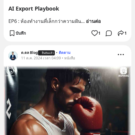
AI Export Playbook
EP6 : ห้องทำงานที่เล็กกว่าความฝัน
... 
อ่านต่อ
บันทึก
1
1
ด.ดล Blog
•
ติดตาม
ยืนยันแล้ว
11 ต.ค. 2024 เวลา 04:09 • หนังสือ