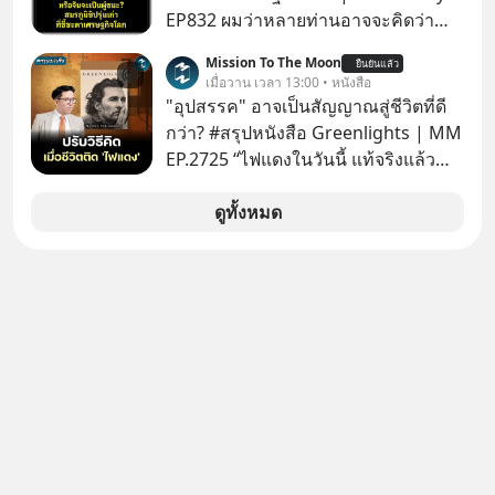
EP832 ผมว่าหลายท่านอาจจะคิดว่า
สงครามชิปมีแค่เรื่อง AI ล้ำๆ ใช่ไหม?
Mission To The Moon
ยืนยันแล้ว
คิดใหม่ได้เลยครับ! ในขณะที่โลกโฟกัส
เมื่อวาน เวลา 13:00 • หนังสือ
ชิป 3 นาโนเมตร แต่จีนกำลังเดินเกมที่
"อุปสรรค" อาจเป็นสัญญาณสู่ชีวิตที่ดี
น่ากลัวกว่า โดยการเข้ายึดครองตลาด
กว่า? #สรุปหนังสือ Greenlights | MM
‘Legacy Chips’ หรือชิปรุ่นเก่า ฟังดูไร้
EP.2725 “ไฟแดงในวันนี้ แท้จริงแล้ว
ค่า แต่มันคือหัวใจที่ซ่อนอยู่ในรถยนต์
อาจเป็นสัญญาณไฟเขียวที่ยังไม่ถึงเวลา
EV, อุปกรณ์การแพทย์ ไปจนถึง
เปลี่ยนสี” McConaughey ดาราดาวรุ่ง
ดูทั้งหมด
ขีปนาวุธ! จีนกำลังใช้ ‘Playbook’ เดิมที่
ในยุคหนึ่ง เคยปฏิเสธเงินค่าตัวหนังรอม
เคยใช้ถล่มตลาดโซล่าเซลล์มาแล้ว คือ
คอมที่สูงถึง 14.5 ล้านดอลลาร์ (หรือ
การทุ่มเงินอุดหนุนมหาศาลจนราคาพัง
ราว 500 ล้านบาท) เพียงเพราะเขาไม่
ทลาย ถ้าตะวันตกแก้เกมไม่ได้ อเมริกา
อยากขังตัวเองไว้ในกล่องเดิมๆ ผลที่
อาจต้องยอมจำนนและส่งมอบกุญแจ
ตามมาคือ โทรศัพท์ของเขากลายเป็น
ควบคุมโลกฮาร์ดแวร์ให้คู่แข่งอย่าง
ความเงียบสนิทนานถึง 14 เดือนเต็ม แต่
ถาวร สงครามที่โลกมองข้ามนี้ดุเดือด
ความเงียบและ "ไฟแดง" ในวันนั้นกลับ
แค่ไหน? เลือกฟังกันได้เลยนะครับ อย่า
กลายเป็นการถอยหลังเพื่อตั้งหลัก จนส่ง
ลืมกด Follow ติดตาม PodCast ช่อง
ให้เขาก้าวขึ้นไปยืนถือรางวัลออสการ์
Geek Forever’s Podcast ของผมกัน
ในบทบาทที่เปลี่ยนชีวิตเขาไปตลอดกาล