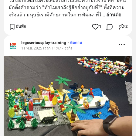
มักตั้งคำถามว่า "ทำไมเราถึงรู้สึกย่ำอยู่กับที่?" ทั้งที่ความ
จริงแล้ว มนุษย์เรามีศักยภาพในการพัฒนาที่ไ
... 
อ่านต่อ
บันทึก
1
2
legoseriousplay-training
•
ติดตาม
11 พ.ย. 2025 เวลา 11:47 • ธุรกิจ