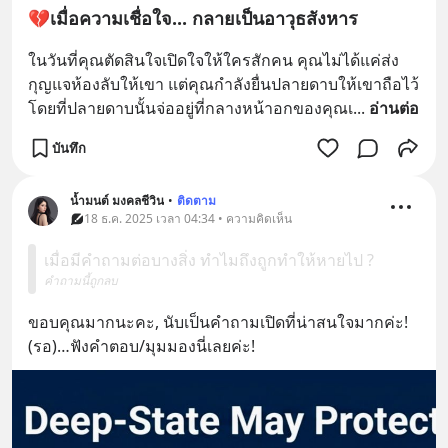
💔เมื่อความเชื่อใจ... กลายเป็นอาวุธสังหาร
ในวันที่คุณตัดสินใจเปิดใจให้ใครสักคน คุณไม่ได้แค่ส่ง
กุญแจห้องลับให้เขา แต่คุณกำลังยื่นปลายดาบให้เขาถือไว้ 
โดยที่ปลายดาบนั้นจ่ออยู่ที่กลางหน้าอกของคุณเ
... 
อ่านต่อ
บันทึก
น้ำมนต์ มงคลชีวิน
•
ติดตาม
18 ธ.ค. 2025 เวลา 04:34 • ความคิดเห็น
เมื่อมีคำถามต่อบางสิ่ง ทำไมถึงถูกทำให้หายไป ?
คำถามนี้ถูกลบ
ขอบคุณมากนะคะ, นับเป็นคำถามเปิดที่น่าสนใจมากค่ะ!
(รอ)…ฟังคำตอบ/มุมมองนี่เลยค่ะ!