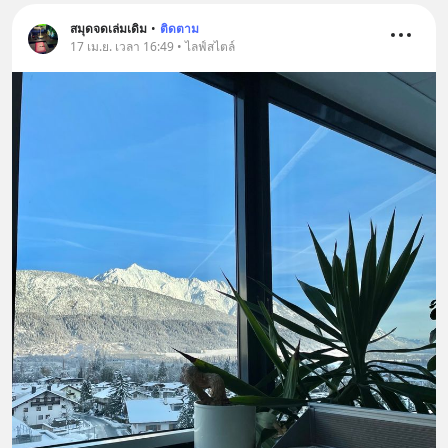
สมุดจดเล่มเดิม
•
ติดตาม
17 เม.ย. เวลา 16:49 • ไลฟ์สไตล์