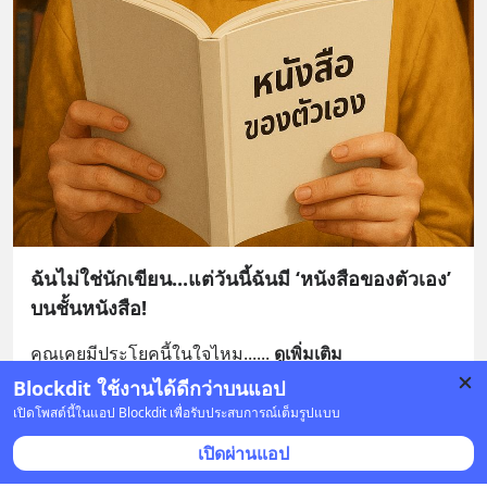
ฉันไม่ใช่นักเขียน...แต่วันนี้ฉันมี ‘หนังสือของตัวเอง’
บนชั้นหนังสือ!
คุณเคยมีประโยคนี้ในใจไหม...
... 
ดูเพิ่มเติม
Blockdit ใช้งานได้ดีกว่าบนแอป
บันทึก
3
1
1
เปิดโพสต์นี้ในแอป Blockdit เพื่อรับประสบการณ์เต็มรูปแบบ
เปิดผ่านแอป
The Glory Days Official
•
ติดตาม
4 พ.ค. 2025 เวลา 21:03 • ท่องเที่ยว