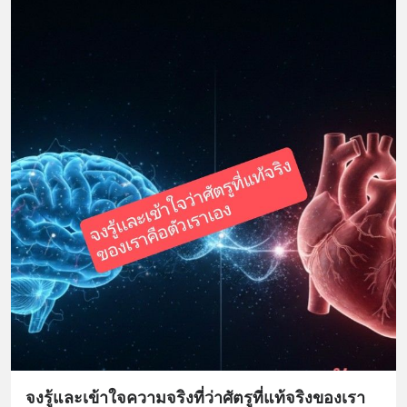
จงรู้และเข้าใจความจริงที่ว่าศัตรูที่แท้จริงของเรา