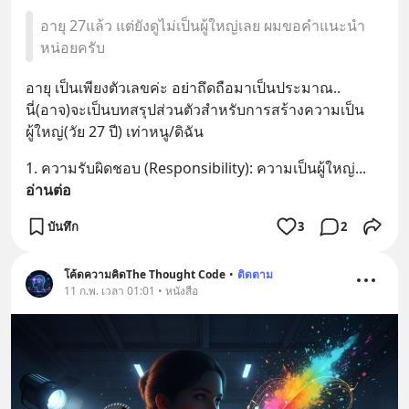
อายุ 27แล้ว แต่ยังดูไม่เป็นผู้ใหญ่เลย ผมขอคำแนะนำ
หน่อยครับ
อายุ เป็นเพียงตัวเลขค่ะ อย่าถึดถือมาเป็นประมาณ..
นี่(อาจ)จะเป็นบทสรุปส่วนตัวสำหรับการสร้างความเป็น
ผู้ใหญ่(วัย 27 ปี) เท่าหนู/ดิฉัน
1. ความรับผิดชอบ (Responsibility): ความเป็นผู้ใหญ่
... 
อ่านต่อ
บันทึก
3
2
โค้ดความคิดThe Thought Code
•
ติดตาม
11 ก.พ. เวลา 01:01 • หนังสือ