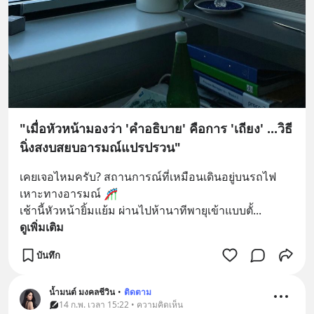
"เมื่อหัวหน้ามองว่า 'คำอธิบาย' คือการ 'เถียง' ...วิธี
นิ่งสงบสยบอารมณ์แปรปรวน"
เคยเจอไหมครับ? สถานการณ์ที่เหมือนเดินอยู่บนรถไฟ
เหาะทางอารมณ์ 🎢
เช้านี้หัวหน้ายิ้มแย้ม ผ่านไปห้านาทีพายุเข้าแบบตั้
... 
ดูเพิ่มเติม
บันทึก
น้ำมนต์ มงคลชีวิน
•
ติดตาม
14 ก.พ. เวลา 15:22 • ความคิดเห็น