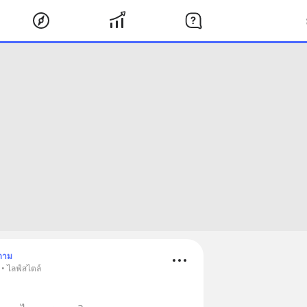
ตาม
• ไลฟ์สไตล์