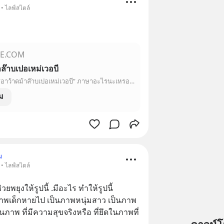
• ไลฟ์สไตล์
E.COM
าล๊าบเปอเหม่เวอบี
ชื่อเพลงว่า ”อาว้าดม้าล๊าบเปอเหม่เวอบี” ภาษาอะไรนะเหรอ? ก็ไม่รู้ซินะ มันร้องเพี้ยนไปหมด ฟังไม่รู้เรื่องเลย แต่พอจะจับเสียงมันได้ว่าอย่างนั้น ก็เลยเอาตามนั้นซ…
ม
ม
• ไลฟ์สไตล์
่วยพยุงให้รูปนี้ .มีอะไร ทำให้รูปนี้ 
าพเด็กหายไป เป็นภาพหนุ่มสาว เป็นภาพ
นภาพ ที่มีความสุขจริงหรือ ที่ยึดในภาพที่