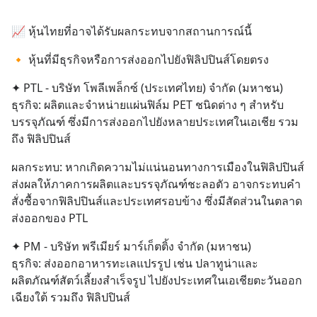
📈 หุ้นไทยที่อาจได้รับผลกระทบจากสถานการณ์นี้
🔸 หุ้นที่มีธุรกิจหรือการส่งออกไปยังฟิลิปปินส์โดยตรง
✦ PTL - บริษัท โพลีเพล็กซ์ (ประเทศไทย) จำกัด (มหาชน)
ธุรกิจ: ผลิตและจำหน่ายแผ่นฟิล์ม PET ชนิดต่าง ๆ สำหรับ
บรรจุภัณฑ์ ซึ่งมีการส่งออกไปยังหลายประเทศในเอเชีย รวม
ถึง ฟิลิปปินส์
ผลกระทบ: หากเกิดความไม่แน่นอนทางการเมืองในฟิลิปปินส์ 
ส่งผลให้ภาคการผลิตและบรรจุภัณฑ์ชะลอตัว อาจกระทบคำ
สั่งซื้อจากฟิลิปปินส์และประเทศรอบข้าง ซึ่งมีสัดส่วนในตลาด
ส่งออกของ PTL
✦ PM - บริษัท พรีเมียร์ มาร์เก็ตติ้ง จำกัด (มหาชน)
ธุรกิจ: ส่งออกอาหารทะเลแปรรูป เช่น ปลาทูน่าและ
ผลิตภัณฑ์สัตว์เลี้ยงสำเร็จรูป ไปยังประเทศในเอเชียตะวันออก
เฉียงใต้ รวมถึง ฟิลิปปินส์