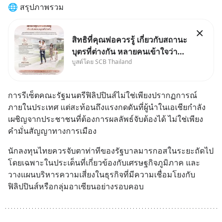
🌐 สรุปภาพรวม
สิทธิที่คุณพ่อควรรู้ เกี่ยวกับสถานะ
บุตรที่ต่างกัน หลายคนเข้าใจว่า
บูสต์โดย SCB Thailand
"เมื่อเป็นลูกของพ่อและแม่ ก็ย่อม
เป็นบุตรชอบด้วยกฎหมายของทั้ง
สองฝ่าย" แต่ในความเป็นจริง
การรีเซ็ตคณะรัฐมนตรีฟิลิปปินส์ไม่ใช่เพียงปรากฏการณ์
กฎหมายไทยไม่ได้กำหนดไว้แบบ
ภายในประเทศ แต่สะท้อนถึงแรงกดดันที่ผู้นำในเอเชียกำลัง
นั้น
เผชิญจากประชาชนที่ต้องการผลลัพธ์จับต้องได้ ไม่ใช่เพียง
คำมั่นสัญญาทางการเมือง
นักลงทุนไทยควรจับตาท่าทีของรัฐบาลมารกอสในระยะถัดไป 
โดยเฉพาะในประเด็นที่เกี่ยวข้องกับเศรษฐกิจภูมิภาค และ
วางแผนบริหารความเสี่ยงในธุรกิจที่มีความเชื่อมโยงกับ
ฟิลิปปินส์หรือกลุ่มอาเซียนอย่างรอบคอบ