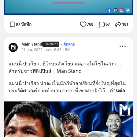
97 บันทึก
768
67
181
Main Stand
•
ติดตาม
ยืนยันแล้ว
21 ก.พ. 2022 เวลา 16:45 • กีฬา
แมนนี่ ปาเกียว : ฮีโร่บนสังเวียน แต่อาจไม่ใช่ในสภา ... 
สำหรับชาวฟิลิปปินส์ | Man Stand
แมนนี่ ปาเกียว น่าจะเป็นนักกีฬาอาเซียนที่ยิ่งใหญ่ที่สุดใน
ประวัติศาสตร์จากตำนานต่าง ๆ ที่เขาฝากฝังไว้
... 
อ่านต่อ