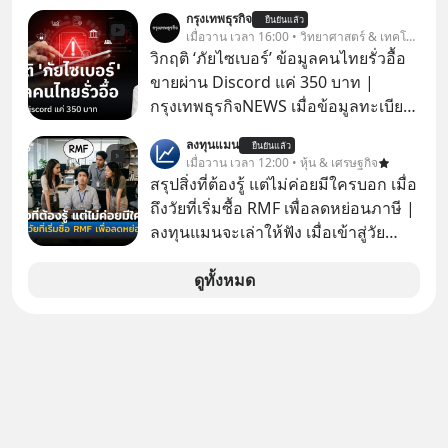
ของนักลงทุนไทยพร้อมกัน 3 เรื่อง
กรุงเทพธุรกิจ
ยืนยันแล้ว
เมื่อวาน เวลา 16:00 • วิทยาศาสตร์ & เทคโนโลยี
วิกฤติ ‘ภัยไซเบอร์’ ข้อมูลคนไทยรั่วอื้อ
ขายผ่าน Discord แค่ 350 บาท |
กรุงเทพธุรกิจNEWS เมื่อข้อมูลทะเบียน
รถ จากกรมการขนส่งทางบกหลุดไปอยู่
ลงทุนแมน
ยืนยันแล้ว
ในมือมิจฉาชีพ และถูกขายในตลาดมืด
เมื่อวาน เวลา 12:00 • หุ้น & เศรษฐกิจ
ด้วยราคา 350 บาท รัฐบาลทำยังไงต่อ?
สรุปสิ่งที่ต้องรู้ แต่ไม่ค่อยมีใครบอก เมื่อ
ถึงวัยที่เริ่มซื้อ RMF เพื่อลดหย่อนภาษี |
ลงทุนแมนจะเล่าให้ฟัง เมื่อเข้าสู่วัย
ทำงานและเริ่มมีรายได้ถึงเกณฑ์เสีย
ภาษี หลายคนมักได้รับคำแนะนำให้
ดูทั้งหมด
ลงทุนใน RMF เพราะนอกจากจะช่วยลด
หย่อนภาษีได้แล้ว ยังเป็นโอกาสในการ
สร้างความมั่งคั่งระยะยาว แต่น้อยคน
นักที่จะลงลึกว่า ถ้าลงทุนใน RMF ควรรู้
อะไรบ้าง ควรดู ตรงไหน ทำอย่างไร ถึง
จะดีกับเรา แล้วเราควรรู้ข้อมูลอะไร