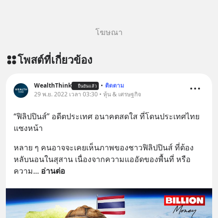
โฆษณา
โพสต์ที่เกี่ยวข้อง
WealthThink
•
ติดตาม
ยืนยันแล้ว
29 พ.ย. 2022 เวลา 03:30 • หุ้น & เศรษฐกิจ
“ฟิลิปปินส์” อดีตประเทศ อนาคตสดใส ที่โดนประเทศไทย 
แซงหน้า
หลาย ๆ คนอาจจะเคยเห็นภาพของชาวฟิลิปปินส์ ที่ต้อง
หลับนอนในสุสาน เนื่องจากความแออัดของพื้นที่ หรือ
ความ
... 
อ่านต่อ