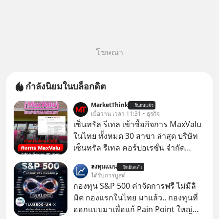
โฆษณา
กำลังนิยมในบล็อกดิต
MarketThink
ยืนยันแล้ว
เมื่อวาน เวลา 11:31 • ธุรกิจ
เซ็นทรัล รีเทล เข้าซื้อกิจการ MaxValu
ในไทย ทั้งหมด 30 สาขา ล่าสุด บริษัท
เซ็นทรัล รีเทล คอร์ปอเรชั่น จํากัด
(มหาชน) หรือ CRC ได้แจ้งต่อ
ลงทุนแมน
ยืนยันแล้ว
ตลาดหลักทรัพย์แห่งประเทศไทยว่า ได้
ได้รับการบูสต์
เข้าทำการเข้าถือหุ้นในบริษัท อิออน
กองทุน S&P 500 ค่าจัดการฟรี ไม่มีลิ
(ไทยแลนด์) จำกัด เจ้าของ MaxValu ใน
มิต กองแรกในไทย มาแล้ว.. กองทุนที่
ไทย
ออกแบบมาเพื่อแก้ Pain Point ใหญ่