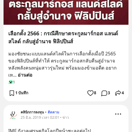
เลือกตั้ง 2566 : กรณีศึกษาตระกูลมาร์กอส แลนด์
สไลด์ กลับสู่อำนาจ ฟิลิปปินส์
มองชัยชนะแบบแลนด์สไลด์ในการเลือกตั้งเมื่อปี 2565 
ของฟิลิปปินส์ที่ทำให้ ตระกูลมาร์กอสกลับคืนสู่อำนาจ 
หลังพลังคนหนุ่มสาวรุ่นใหม่ พร้อมมองข้ามอดีต อยาก
เห
... 
อ่านต่อ
1
1 บันทึก
8
3
4
คลินิกการลงทุน
•
ติดตาม
25 มิ.ย. 2019 เวลา 02:01 • ข่าว
IMF กังวลเศรษฐกิจโลกปีหน้าชะลอต่อไป 