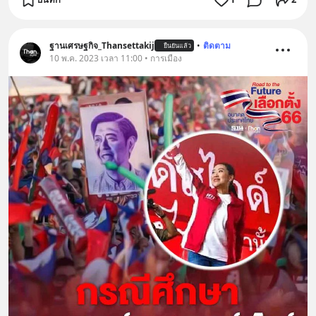
ฐานเศรษฐกิจ_Thansettakij
•
ติดตาม
ยืนยันแล้ว
10 พ.ค. 2023 เวลา 11:00 • การเมือง