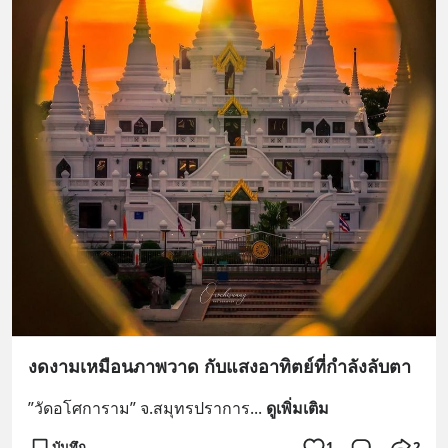
งดงามเหมือนภาพวาด กับแสงอาทิตย์ที่กำลังลับตา
”วัดอโศการาม” จ.สมุทรปราการ
... 
ดูเพิ่มเติม
บันทึก
1
2