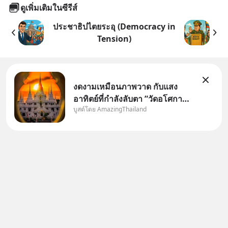
ดูเพิ่มเติมในซีรีส์
ประชาธิปไตยระอุ (Democracy in
Tension)
งดงามเหมือนภาพวาด กับแสง
อาทิตย์ที่กำลังลับตา ”วัดอโศกา
บูสต์โดย AmazingThailand
ราม” จ.สมุทรปราการ