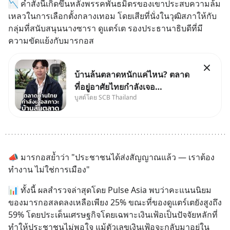
📉 คำสั่งนี้เกิดขึ้นหลังพรรคพันธมิตรของเขาประสบความล้ม
เหลวในการเลือกตั้งกลางเทอม โดยเสียที่นั่งในวุฒิสภาให้กับ
กลุ่มที่สนับสนุนนางซารา ดูแตร์เต รองประธานาธิบดีที่มี
ความขัดแย้งกับมารกอส
บ้านล้นตลาดหนักแค่ไหน? ตลาด
ที่อยู่อาศัยไทยกำลังเจอ
บูสต์โดย SCB Thailand
Oversupply หนักกว่าที่คิด และ
ปัญหานี้อาจไม่ได้จบแค่เรื่อง
เศรษฐกิจ #SCBEIC #อสังหา
#บ้านล้นตลาด #เศรษฐกิจไทย
#EICAround #SCBThailand
📣 มารกอสย้ำว่า "ประชาชนได้ส่งสัญญาณแล้ว — เราต้อง
สามารถดูคลิปท
ทำงาน ไม่ใช่การเมือง"
📊 ทั้งนี้ ผลสำรวจล่าสุดโดย Pulse Asia พบว่าคะแนนนิยม
ของมารกอสลดลงเหลือเพียง 25% ขณะที่ของดูแตร์เตยังสูงถึง 
59% โดยประเด็นเศรษฐกิจโดยเฉพาะเงินเฟ้อเป็นปัจจัยหลักที่
ทำให้ประชาชนไม่พอใจ แม้ตัวเลขเงินเฟ้อจะกลับมาอยู่ใน