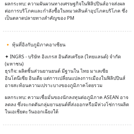
ผลกระทบ: ความผันผวนทางเศรษฐกิจในฟิลิปปินส์อาจส่งผล
ต่อการบริโภคและกำลังซื้อในหมวดสินค้าอุปโภคบริโภค ซึ่ง
เป็นตลาดปลายทางสำคัญของ PM
🔸 หุ้นที่อิงกับภูมิภาคอาเซียน
✦ INGRS - บริษัท อิงเกรส อินดัสเตรียล (ไทยแลนด์) จำกัด 
(มหาชน)
ธุรกิจ: ผลิตชิ้นส่วนยานยนต์ มีฐานใน ไทย มาเลเซีย 
อินโดนีเซีย อินเดีย แต่การเปลี่ยนแปลงการเมืองในฟิลิปปินส์
อาจสะท้อนความเปราะบางของภูมิภาคโดยรวม
ผลกระทบ: ความเชื่อมั่นของนักลงทุนต่อภูมิภาค ASEAN อาจ
ลดลง ซึ่งจะกดดันกลุ่มยานยนต์ที่ส่งออกหรือมีห่วงโซ่การผลิต
ในเอเชียตะวันออกเฉียงใต้