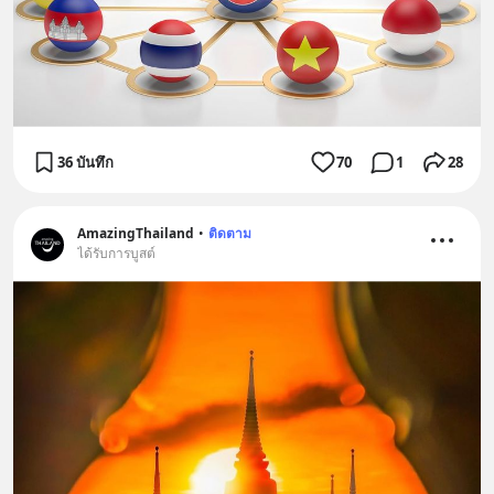
36 บันทึก
70
1
28
AmazingThailand
•
ติดตาม
ได้รับการบูสต์