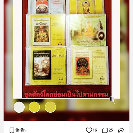
บันทึก
16
25