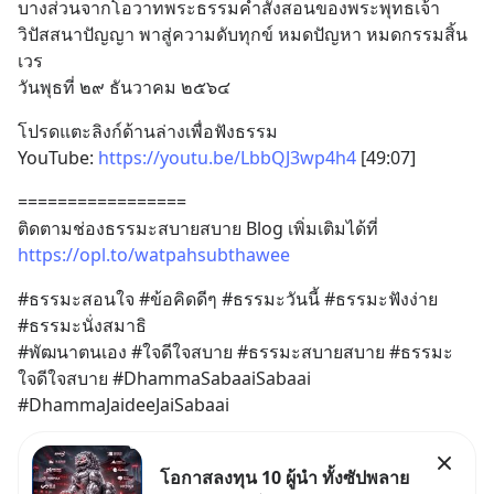
บางส่วนจากโอวาทพระธรรมคำสั่งสอนของพระพุทธเจ้า
วิปัสสนาปัญญา พาสู่ความดับทุกข์ หมดปัญหา หมดกรรมสิ้น
เวร
วันพุธที่ ๒๙ ธันวาคม ๒๕๖๔
โปรดแตะลิงก์ด้านล่างเพื่อฟังธรรม
YouTube: 
https://youtu.be/LbbQJ3wp4h4
 [49:07]
=================
ติดตามช่องธรรมะสบายสบาย Blog เพิ่มเติมได้ที่
https://opl.to/watpahsubthawee
#ธรรมะสอนใจ #ข้อคิดดีๆ #ธรรมะวันนี้ #ธรรมะฟังง่าย 
#ธรรมะนั่งสมาธิ 
#พัฒนาตนเอง #ใจดีใจสบาย #ธรรมะสบายสบาย #ธรรมะ
ใจดีใจสบาย #DhammaSabaaiSabaai 
#DhammaJaideeJaiSabaai
โอกาสลงทุน 10 ผู้นำ ทั้งซัปพลาย