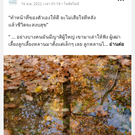
16 ส.ค. 2022 เวลา 01:18 • ไลฟ์สไตล์
“ทำหน้าที่ของตัวเองให้ดี จะไม่เสียใจทีหลัง 
แล้วชีวิตจะสงบสุข”
“ … อย่างบางคนมันมีญาติผู้ใหญ่ เขามาเล่าให้ฟัง ผู้เฒ่า
เลี้ยงลูกเลี้ยงหลานมาตั้งแต่เล็กๆ เลย ลูกหลานไ
... 
อ่านต่อ