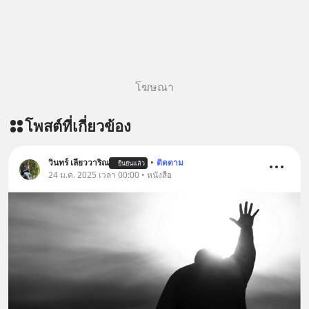
โฆษณา
โพสต์ที่เกี่ยวข้อง
วินทร์ เลียววาริณ
•
ติดตาม
ยืนยันแล้ว
24 ม.ค. 2025 เวลา 00:00 • หนังสือ