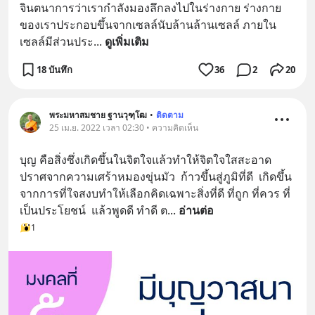
จินตนาการว่าเรากำลังมองลึกลงไปในร่างกาย ร่างกาย
ของเราประกอบขึ้นจากเซลล์นับล้านล้านเซลล์ ภายใน
เซลล์มีส่วนประ
... 
ดูเพิ่มเติม
18 บันทึก
36
2
20
พระมหาสมชาย ฐานวุฑฺโฒ
•
ติดตาม
25 เม.ย. 2022 เวลา 02:30 • ความคิดเห็น
บุญ คือสิ่งซึ่งเกิดขึ้นในจิตใจแล้วทำให้จิตใจใสสะอาด 
ปราศจากความเศร้าหมองขุ่นมัว  ก้าวขึ้นสู่ภูมิที่ดี  เกิดขึ้น
จากการที่ใจสงบทำให้เลือกคิดเฉพาะสิ่งที่ดี ที่ถูก ที่ควร ที่
เป็นประโยชน์  แล้วพูดดี ทำดี ต
... 
อ่านต่อ
1