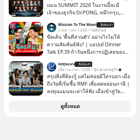
แมน SUMMIT 2026 ในงานนี้จะมี
เจ้าของธุรกิจ Dr.PONG, หมึกกรุบ,
Srichand, Jones’ Salad, LA GLACE,
Mission To The Moon
ยืนยันแล้ว
Fastwork, MizuMi, KARMART, อิชิตัน
2 ส.ค. เวลา 13:00 • ไลฟ์สไตล์
มาแชร์ความรู้การสร้างธุรกิจ
ขีดเส้น ‘พื้นที่ส่วนตัว’ อย่างไรไม่ให้
ความสัมพันธ์พัง? | แอปเท๋ Dinner
Talk EP.39 ถ้าวันหนึ่งการปฏิเสธของ
เราทำให้อีกฝ่ายรู้สึกเจ็บปวด คิดว่าเรา
ลงทุนแมน
ยืนยันแล้ว
ตั้งกำแพงใส่และมองว่าเราเห็นแก่ตัวทั้ง
เมื่อวาน เวลา 12:00 • หุ้น & เศรษฐกิจ
ที่เราเองก็ไม่เคยปฏิเสธใครอย่างนี้มา
สรุปสิ่งที่ต้องรู้ แต่ไม่ค่อยมีใครบอก เมื่อ
ก่อน แต่พอตั้งใจจะ ‘สร้างขอบเขต’ เพื่อ
ถึงวัยที่เริ่มซื้อ RMF เพื่อลดหย่อนภาษี |
ตัวเองดูสักครั้ง กลับทำให้เกิดรอยร้าว
ลงทุนแมนจะเล่าให้ฟัง เมื่อเข้าสู่วัย
ในความสัมพันธ์เสียอย่างนั้น โดยราย
ทำงานและเริ่มมีรายได้ถึงเกณฑ์เสีย
การแอปเท๋ Dinner Talk ในวันนี้โฮสต์
ภาษี หลายคนมักได้รับคำแนะนำให้
ดูทั้งหมด
ทั้ง 2 ท่าน แทป-รวิศ หาญอุตสาหะ และ
ลงทุนใน RMF เพราะนอกจากจะช่วยลด
เอ๋ นิ้วกลม-สราวุธ เฮ้งสวัสดิ์ จะพาทุก
หย่อนภาษีได้แล้ว ยังเป็นโอกาสในการ
คนไปสำรวจวิธีสร้างขอบเขตเพื่อรักษา
สร้างความมั่งคั่งระยะยาว แต่น้อยคน
ใจของตัวเองและรักษาความสัมพันธ์
นักที่จะลงลึกว่า ถ้าลงทุนใน RMF ควรรู้