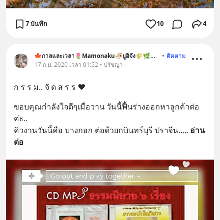
7 บันทึก
10
4
🍁กาลและเวลา🌷Mamonaku🍜ยูอิจัง🌾🌿🐶🐱
•
ติดตาม
17 ก.ย. 2020 เวลา 01:52 • ปรัชญา
ก ร ร ม.. จั ด ส ร ร ❤️
ขอบคุณกำลังใจดีๆเมื่อวาน วันนี้ฟื้นร่างออกหาลูกค้าต่อ
ค่ะ..
คิวงานวันนี้คือ บางกอก ต่อด้วยกบินทร์บุรี ปราจีน..
... 
อ่าน
ต่อ