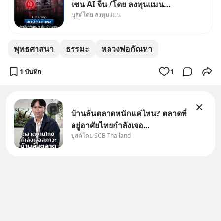
เชน AI จีน /โดย ลงทุนแมน
บูสต์โดย ลงทุนแมน
✅ลงทุนตรง คัด 10 ผู้นำเน้น ๆ ใน
ธีม AI จีน ✅คัดเลือกหุ้นใหม่ 9 ตัว
เข้ากองทุน ✅ร่วมเป็นเจ้าของ
พุทธศาสนา
ธรรมะ
หลวงพ่อกัณหา
ผู้นำ AI จีน ตั้งแต่โรงงานผลิตชิป
หน่วยความจำ โมเดล
1 บันทึก
1
บ้านล้นตลาดหนักแค่ไหน? ตลาดที่
อยู่อาศัยไทยกำลังเจอ
บูสต์โดย SCB Thailand
Oversupply หนักกว่าที่คิด และ
ปัญหานี้อาจไม่ได้จบแค่เรื่อง
เศรษฐกิจ #SCBEIC #อสังหา
#บ้านล้นตลาด #เศรษฐกิจไทย
#EICAround #SCBThailand
สามารถดูคลิปท