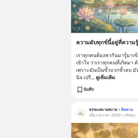
สบาย #blockditธรรมะสบ
ความดับทุกข์นี้อยู่ที่ความ
เราทุกคนต้องพากันมารู้มาเข้า
เข้าใจ ว่าเราทุกคนที่เกิดมา
เพราะมันเป็นขั้วบวกขั้วลบ ม
นิจ เปรี
... 
ดูเพิ่มเติม
บันทึก
ธรรมะสบายสบาย
•
ติดตาม
เมื่อวาน เวลา 20:00 • ปรัชญา