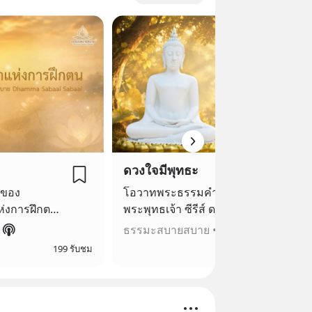
ดวงใจมีพุทธะ
นของ
โอวาทพระธรรมคำสั่งสอนของ
แห่งการฝึกตน
พระพุทธเจ้า ซีรีส์ ดวงใจมีพุทธ 📌
Youtube
ธรรมะสบายสบาย
•
52 ตอน
/playlist?
https://www.youtube.com/playlist?
199 รับชม
6
list=PLKuIxxbchUY33S7BPOLxZFFOr
m/series/6a6
_NgI7D_ 📌 Blockdit
--
https://www.blockdit.com/series/6
c379a1fcad4fff7a07f44 --------------------