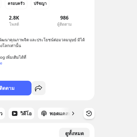
ครอบครัว
ปรัชญา
2.8K
986
โพสต์
ผู้ติดตาม
พัฒนาคุณภาพ​จิต​ และประโยชน์ต่อมวลมนุษย์ มิได้
งโลกเท่านั้น

ee
ติดตาม
าว
วิดีโอ
พอดแคสต์
ซีรีส์
ดูทั้งหมด