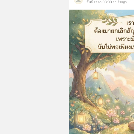
วันนี้ เวลา 03:00 • ปรัชญา
กด "ติดตาม" ที่ช่อง "ธรรมะสบายสบาย |
Dhamma Sabaai Sabaai" เ
อัพเดทธรรมะใหม่ ๆ คลิปวีด
ขึ้นเพื่อเป็นธรรมทานเท่านั
พลาดประการใด คณะศิษย์ผู
รับ ขออภัยมา ณ ที่นี้ แล
ชี้แนะด้วย จักเป็นพระคุณยิ่ง 🔗 โดยท
ท่านสามารถติดตามเพิ่มเติม
can receive new Dharma
https://linktr.ee/watsubt
สอบถามข้อมูลเพิ่มเติมได้ที
us https://lin.ee/muz7Sx
https://linktr.ee/monast
#ธรรมะ #ฟังธรรม #พระ
#การให้ธรรมะเป็นทานชนะ
ปวง #ใจดีใจสบาย #YouTubeธรรมะ
สบายสบาย #LineOpenCh
สบายสบาย #Facebookธรร