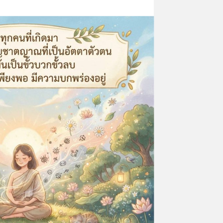
--------------------------------- ท่านสามารถกด
พื่อรับการ
"ติดตาม" ที่ช่อง "ธรรมะสบายสบาย |
ีโอนี้จัดทำ
Dhamma Sabaai Sabaai" เพื่อรับการ
้น หากมีข้อผิด
อัพเดทธรรมะใหม่ ๆ คลิปวีดีโอนี้จัดทำ
้จัดขอน้อม
ขึ้นเพื่อเป็นธรรมทานเท่านั้น หากมีข้อผิ
ะขอความกรุณา
พลาดประการใด คณะศิษย์ผู้จัดขอน้อม
ุก
รับ ขออภัยมา ณ ที่นี้ และขอความกรุณ
ได้ที่ | You
ชี้แนะด้วย จักเป็นพระคุณยิ่ง 🔗 โดยทุก
 updates.
ท่านสามารถติดตามเพิ่มเติมได้ที่ | You
hawee 📮
can receive new Dharma updates.
่ | Contact
https://linktr.ee/watsubthawee 📮
l or
สอบถามข้อมูลเพิ่มเติมได้ที่ | Contact
eryinfo
us https://lin.ee/muz7Sxl or
ธรรมคำสอน
https://linktr.ee/monasteryinfo
การให้ทั้ง
#ธรรมะ #ฟังธรรม #พระธรรมคำสอน
#การให้ธรรมะเป็นทานชนะการให้ทั้ง
atธรรมะ
ปวง #ใจดีใจสบาย #YouTubeธรรมะ
มะใจดีใจ
สบายสบาย #LineOpenChatธรรมะ