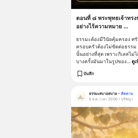
ตอนที่ ๘ พระพุทธเจ้าทรงบั
อย่างไร้ความหมาย ...
ธรรมะต้องมีวินัยคุ้มครอง ศ
ครอบครัวต้องไม่ขัดต่อธรรม แ
นั้นอย่างที่สุด เพราะกิเลสไ
บางครั้งมันมาในรูปของ
... 
ดูเ
บันทึก
ธรรมะสบายสบาย
•
ติดตาม
6 ส.ค. เวลา 20:00 • ปรัชญา