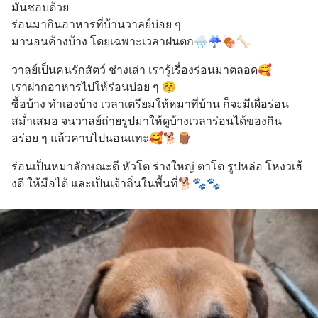
มันชอบด้วย
ร่อนมากินอาหารที่บ้านวาลย์บ่อย ๆ
มานอนค้างบ้าง โดยเฉพาะเวลาฝนตก🌧️☔️🍖🦴
วาลย์เป็นคนรักสัตว์ ช่างเล่า เรารู้เรื่องร่อนมาตลอด🥰
เราฝากอาหารไปให้ร่อนบ่อย ๆ 😚
ซื้อบ้าง ทำเองบ้าง เวลาเตรียมให้หมาที่บ้าน ก็จะมีเผื่อร่อน
สม่ำเสมอ จนวาลย์ถ่ายรูปมาให้ดูบ้างเวลาร่อนได้ของกิน
อร่อย ๆ แล้วคาบไปนอนแทะ🥰🐕🪵
ร่อนเป็นหมาลักษณะดี หัวโต ร่างใหญ่ ตาโต รูปหล่อ โหงวเฮ้
งดี ให้มือได้ และเป็นเจ้าถิ่นในพื้นที่🐕🐾🐾