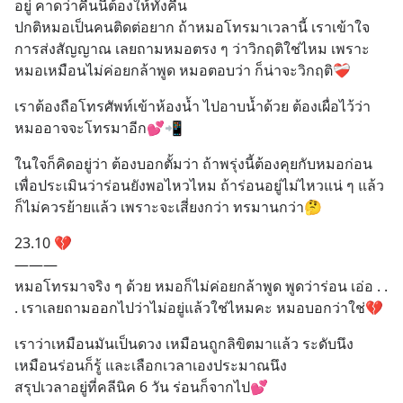
อยู่ คาดว่าคืนนี้ต้องให้ทั้งคืน
ปกติหมอเป็นคนติดต่อยาก ถ้าหมอโทรมาเวลานี้ เราเข้าใจ
การส่งสัญญาณ เลยถามหมอตรง ๆ ว่าวิกฤติใช่ไหม เพราะ
หมอเหมือนไม่ค่อยกล้าพูด หมอตอบว่า ก็น่าจะวิกฤติ❤️‍🩹
เราต้องถือโทรศัพท์เข้าห้องน้ำ ไปอาบน้ำด้วย ต้องเผื่อไว้ว่า
หมออาจจะโทรมาอีก💕📲
ในใจก็คิดอยู่ว่า ต้องบอกตั้มว่า ถ้าพรุ่งนี้ต้องคุยกับหมอก่อน 
เพื่อประเมินว่าร่อนยังพอไหวไหม ถ้าร่อนอยู่ไม่ไหวแน่ ๆ แล้ว 
ก็ไม่ควรย้ายแล้ว เพราะจะเสี่ยงกว่า ทรมานกว่า🤔
23.10 💔
———
หมอโทรมาจริง ๆ ด้วย หมอก็ไม่ค่อยกล้าพูด พูดว่าร่อน เอ่อ . .  
. เราเลยถามออกไปว่าไม่อยู่แล้วใช่ไหมคะ หมอบอกว่าใช่💔
เราว่าเหมือนมันเป็นดวง เหมือนถูกลิขิตมาแล้ว ระดับนึง 
เหมือนร่อนก็รู้ และเลือกเวลาเองประมาณนึง
สรุปเวลาอยู่ที่คลีนิค 6 วัน ร่อนก็จากไป💕