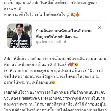
เองก็อายุมากแล้ว สักวันหนึ่งก็คงต้องจากไปตามกฎของ
ธรรมชาติ
ทำความเข้าใจไว้ จะได้ไม่ต้องเสียใจ🍃🍂🍁
บ้านล้นตลาดหนักแค่ไหน? ตลาด
ที่อยู่อาศัยไทยกำลังเจอ
บูสต์โดย SCB Thailand
Oversupply หนักกว่าที่คิด และ
ปัญหานี้อาจไม่ได้จบแค่เรื่อง
เศรษฐกิจ #SCBEIC #อสังหา
สัปดาห์ที่แล้ว วาลย์บอกว่า ร่อนไม่ค่อยมีแรงเดิน ตอนมานอน
#บ้านล้นตลาด #เศรษฐกิจไทย
ที่บ้าน ก็เหนื่อยหอบ เป็นมา 2-3 วันแล้ว🤎😿
#EICAround #SCBThailand
เราฟังจากอาการ และดูจากอายุที่ประเมิน ก็น่าจะ 10 กว่าปี
สามารถดูคลิปท
ขึ้นไป คิดว่าปอดน่าจะมีปัญหา น่าจะไม่ค่อยไหวละ แต่ไม่
อยากให้ทรมาน เหนื่อยหอบ😿
เลยตัดสินใจว่า อยากพาร่อนไปหาหมอ เพื่อรักษาแบบประคับ
ประคอง (Palliative Care) เอาแค่บรรเทาทุกข์ ความเจ็บปวด 
และความทรมาน ให้สบายตัวที่สุดเท่าที่จะทำได้ ถ้าร่อนอยู่ไม่
ไหว แต่ถ้าอยู่ไหวก็เอาตามนั้น แต่ไม่ต้องการรักษาแบบเชิงรุก 