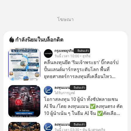
โฆษณา
กำลังนิยมในบล็อกดิต
กรุงเทพธุรกิจ
ยืนยันแล้ว
วันนี้ เวลา 10:00 • ธุรกิจ
คลื่นลงทุนยึด ‘ริมเจ้าพระยา’ บิ๊กคอร์ป
ปั้นแลนด์มาร์กหรูระดับโลก พื้นที่
ยุทธศาสตร์การลงทุนที่เคลื่อนไหว
คึกคักเวลานี้ถูกจับตามองที่บริเวณ “ริม
ลงทุนแมน
ยืนยันแล้ว
แม่น้ำเจ้าพระยา” นับเป็นคลื่นการลงทุน
ได้รับการบูสต์
ลูกที่ 2 ในการพัฒนาการท่องเที่ยว 2 ฝั่ง
โอกาสลงทุน 10 ผู้นำ ทั้งซัปพลายเชน
แม่น้ำเจ้าพระยา ต่อจาก “ไอคอนสยาม
AI จีน /โดย ลงทุนแมน ✅ลงทุนตรง คัด
โมเดล” ภายใต้ 3 พันธมิตรร่วมทุน
10 ผู้นำเน้น ๆ ในธีม AI จีน ✅คัดเลือก
บริษัท สยามพิวรรธน์ จำกัด, แมกโนเลีย
หุ้นใหม่ 9 ตัว เข้ากองทุน ✅ร่วมเป็น
ลงทุนแมน
ควอลิตี้ ดีเวล็อปเม้นต์ คอร์ปอเรชั่น และ
ยืนยันแล้ว
เจ้าของผู้นำ AI จีน ตั้งแต่โรงงานผลิตชิป
วันนี้ เวลา 03:30 • หุ้น & เศรษฐกิจ