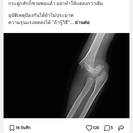
กระดูกหักก็ซวยพอแล้ว อย่าทำให้แย่ลงกว่าเดิม
อุบัติเหตุป้องกันได้ถ้าไม่ประมาท
ความรุนแรงลดลงได้ "ถ้ารู้วิธี"
... 
อ่านต่อ
16 บันทึก
120
5