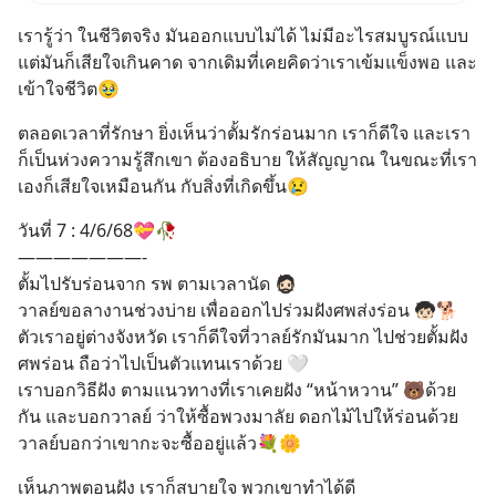
สองฝ่าย" แต่ในความเป็นจริง
เรารู้ว่า ในชีวิตจริง มันออกแบบไม่ได้ ไม่มีอะไรสมบูรณ์แบบ 
กฎหมายไทยไม่ได้กำหนดไว้แบบ
แต่มันก็เสียใจเกินคาด จากเดิมที่เคยคิดว่าเราเข้มแข็งพอ และ
นั้น
เข้าใจชีวิต🥹
ตลอดเวลาที่รักษา ยิ่งเห็นว่าตั้มรักร่อนมาก เราก็ดีใจ และเรา
ก็เป็นห่วงความรู้สึกเขา ต้องอธิบาย ให้สัญญาณ ในขณะที่เรา
เองก็เสียใจเหมือนกัน กับสิ่งที่เกิดขึ้น😢
วันที่ 7 : 4/6/68💝🥀
———————-
ตั้มไปรับร่อนจาก รพ ตามเวลานัด 🧔🏻
วาลย์ขอลางานช่วงบ่าย เพื่อออกไปร่วมฝังศพส่งร่อน 🧒🏻🐕
ตัวเราอยู่ต่างจังหวัด เราก็ดีใจที่วาลย์รักมันมาก ไปช่วยตั้มฝัง
ศพร่อน ถือว่าไปเป็นตัวแทนเราด้วย 🤍
เราบอกวิธีฝัง ตามแนวทางที่เราเคยฝัง “หน้าหวาน” 🐻ด้วย
กัน และบอกวาลย์ ว่าให้ซื้อพวงมาลัย ดอกไม้ไปให้ร่อนด้วย 
วาลย์บอกว่าเขากะจะซื้ออยู่แล้ว💐🌼
เห็นภาพตอนฝัง เราก็สบายใจ พวกเขาทำได้ดี