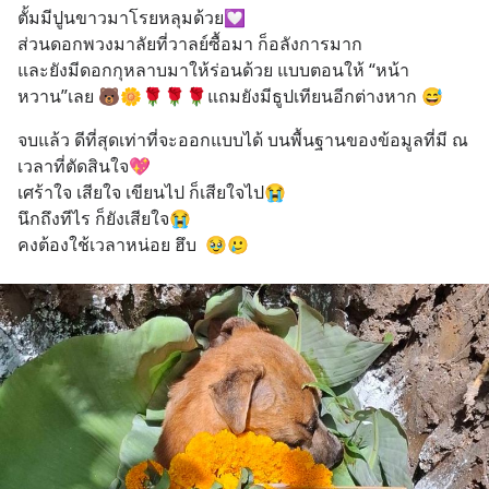
ตั้มมีปูนขาวมาโรยหลุมด้วย💟
ส่วนดอกพวงมาลัยที่วาลย์ซื้อมา ก็อลังการมาก
และยังมีดอกกุหลาบมาให้ร่อนด้วย แบบตอนให้ “หน้า
หวาน”เลย 🐻🌼🌹🌹🌹แถมยังมีธูปเทียนอีกต่างหาก 😅
จบแล้ว ดีที่สุดเท่าที่จะออกแบบได้ บนพื้นฐานของข้อมูลที่มี ณ 
เวลาที่ตัดสินใจ💖
เศร้าใจ เสียใจ เขียนไป ก็เสียใจไป😭
นึกถึงทีไร ก็ยังเสียใจ😭
คงต้องใช้เวลาหน่อย ฮึบ  🥹🥲