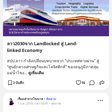
ลาว2030จาก Landlocked สู่ Land-
linked Economy
สปป.ลาว กำลังเปลี่ยนบทบาทจาก “ประเทศทางผ่าน” สู่ 
“ศูนย์กลางเศรษฐกิจและโลจิสติกส์” ของอนุภูมิภาคลุ่ม
แม่น้ำโขง
... 
ดูเพิ่มเติม
2 บันทึก
10
เรื่องเล่าจากโรงบาล
•
ติดตาม
1 ธ.ค. 2018 เวลา 03:41 • สุขภาพ