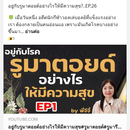
อยู่กับรูมาตอยด์อย่างไรให้มีความสุข?..EP.26
🍀 เมื่อวันหนึ่ง อดีตนักกีฬาวอลเล่บอลย์ที่แข็งแรงอย่าง
เรา ต้องกลายเป็นคนอ่อนแอ เพราะมันเกิดโรคบางอย่าง
ขึ้นมา
... 
อ่านต่อ
1
YOUTUBE.COM
อยู่กับรูมาตอยด์อย่างไรให้มีความสุข#รูมาตอยด์#รูมารึซึ่ม#สมุนไพร#เห็ดหลินจือ