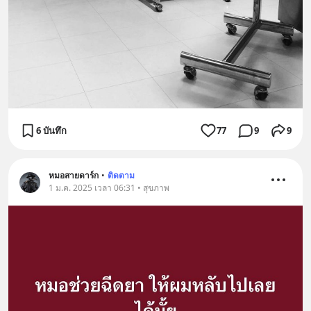
6 บันทึก
77
9
9
หมอสายดาร์ก
•
ติดตาม
1 ม.ค. 2025 เวลา 06:31 • สุขภาพ