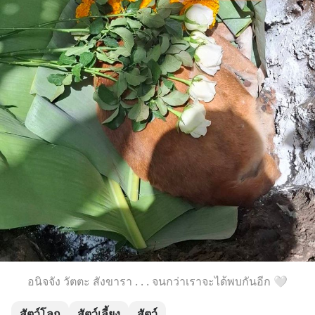
อนิจจัง วัตตะ สังขารา . . . จนกว่าเราจะได้พบกันอีก 🤍
สัตว์โลก
สัตว์เลี้ยง
สัตว์