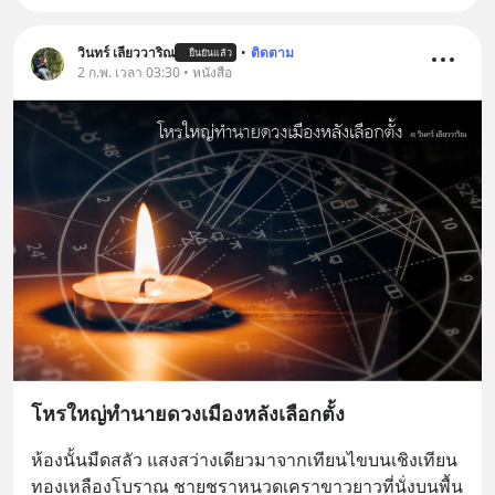
วินทร์ เลียววาริณ
•
ติดตาม
ยืนยันแล้ว
2 ก.พ. เวลา 03:30 • หนังสือ
โหรใหญ่ทำนายดวงเมืองหลังเลือกตั้ง
ห้องนั้นมืดสลัว แสงสว่างเดียวมาจากเทียนไขบนเชิงเทียน
ทองเหลืองโบราณ ชายชราหนวดเคราขาวยาวที่นั่งบนพื้น