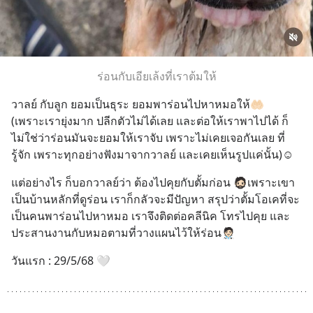
ร่อนกับเอียเล้งที่เราต้มให้
วาลย์ กับลูก ยอมเป็นธุระ ยอมพาร่อนไปหาหมอให้🤲🏻
(เพราะเรายุ่งมาก ปลีกตัวไม่ได้เลย และต่อให้เราพาไปได้ ก็
ไม่ใช่ว่าร่อนมันจะยอมให้เราจับ เพราะไม่เคยเจอกันเลย ที่
รู้จัก เพราะทุกอย่างฟังมาจากวาลย์ และเคยเห็นรูปแค่นั้น)☺️
แต่อย่างไร ก็บอกวาลย์ว่า ต้องไปคุยกับตั้มก่อน 🧔🏻เพราะเขา
เป็นบ้านหลักที่ดูร่อน เราก็กลัวจะมีปัญหา สรุปว่าตั้มโอเคที่จะ
เป็นคนพาร่อนไปหาหมอ เราจึงติดต่อคลีนิค โทรไปคุย และ
ประสานงานกับหมอตามที่วางแผนไว้ให้ร่อน🧑🏻‍⚕️
วันแรก : 29/5/68 🤍