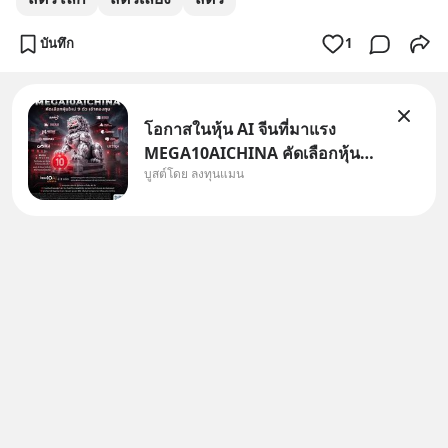
บันทึก
1
โอกาสในหุ้น AI จีนที่มาแรง
MEGA10AICHINA คัดเลือกหุ้น
บูสต์โดย ลงทุนแมน
ใหม่ 9 ตัว เข้ากองทุน.. ครอบคลุม
ทั้งซัปพลายเชน AI จีน พิเศษ ช่วง
3 - 19 ส.ค. 69 มีโปรโมชัน ลด
50% ค่าธรรมเนียมซื้อ | ยอด 2
ล้านบาทขึ้นไป ฟรีค่าธรร