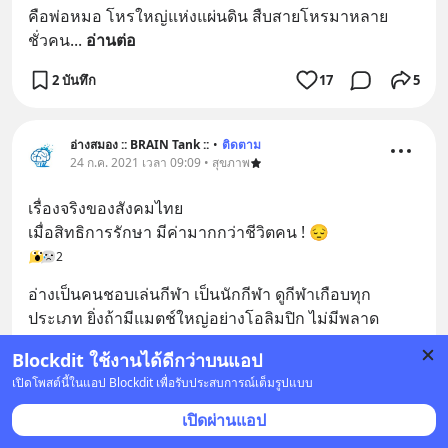
คือพ่อหมอ โหรใหญ่แห่งแผ่นดิน สืบสายโหรมาหลาย
ชั่วคน
... 
อ่านต่อ
2 บันทึก
17
5
อ่างสมอง :: BRAIN Tank ::
•
ติดตาม
24 ก.ค. 2021 เวลา 09:09 • สุขภาพ
เรื่องจริงของสังคมไทย
เมื่อสิทธิการรักษา มีค่ามากกว่าชีวิตคน ! 😔
2
อ่างเป็นคนชอบเล่นกีฬา เป็นนักกีฬา ดูกีฬาเกือบทุก
ประเภท ยิ่งถ้ามีแมตช์ใหญ่อย่างโอลิมปิก ไม่มีพลาด
แน่น
... 
อ่านต่อ
Blockdit ใช้งานได้ดีกว่าบนแอป
1
5
เปิดโพสต์นี้ในแอป Blockdit เพื่อรับประสบการณ์เต็มรูปแบบ
เปิดผ่านแอป