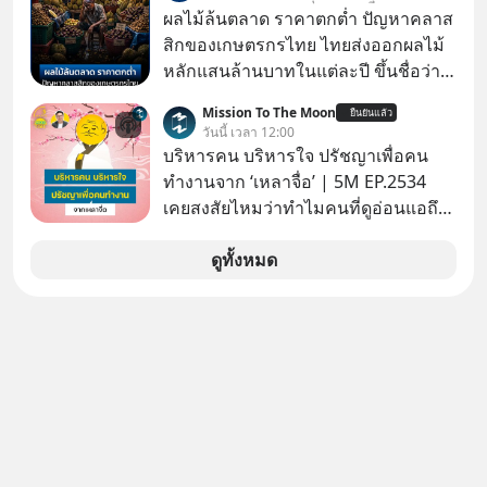
เครือเจริญโภคภัณฑ์
หน่วยความจำ โมเดล AI ยันหุ่นยนต์
ผลไม้ล้นตลาด ราคาตกต่ำ ปัญหาคลาส
✅ได้การรับยกเว้นภาษี Capital Gain
สิกของเกษตรกรไทย ไทยส่งออกผลไม้
ตามกฎหมายภาษีของประเทศไทย
หลักแสนล้านบาทในแต่ละปี ขึ้นชื่อว่า
เป็นผู้ผลิตและส่งออกผลไม้เมืองร้อน
Mission To The Moon
ยืนยันแล้ว
เบอร์ต้น ๆ ของโลก
วันนี้ เวลา 12:00
บริหารคน บริหารใจ ปรัชญาเพื่อคน
ทำงานจาก ‘เหลาจื่อ’ | 5M EP.2534
เคยสงสัยไหมว่าทำไมคนที่ดูอ่อนแอถึง
กลายเป็นคนที่เข้มแข็งที่สุดในบาง
สถานการณ์ แล้วทำไมคนที่ไม่ออกแรง
ดูทั้งหมด
ทำอะไรเลยถึงประสบความสำเร็จได้ไว
กว่าใครเพื่อน? ไม่แน่ว่าคนกลุ่มนี้อาจ
จะเป็นคนที่รู้จักบริหารใจตัวเอง และคน
รอบตัวได้เก่งที่สุดก็เป็นได้ โดยพอดแค
สต์ 5M ในวันนี้จะพาทุกคนไปสำรวจวิธี
การบริหารคนและบริหารใจ ปรัชญา
เพื่อคนทำงานจาก ‘เหลาจื่อ’ (เล่าจื๊อ) นัก
ปราชญ์จีนแห่งยุคไปด้วยกัน