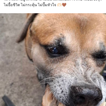
ไม่ยื้อชีวิต ไม่กระตุ้น ไม่ปั๊มหัวใจ 🫶🏻🤎