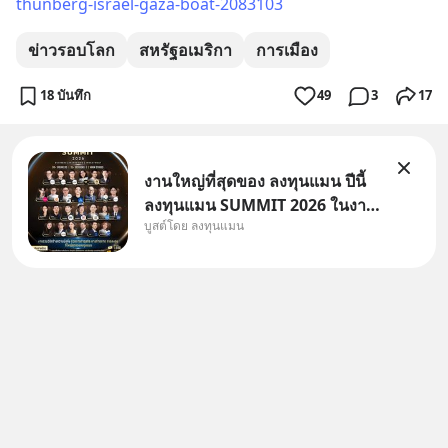
thunberg-israel-gaza-boat-2083103
ข่าวรอบโลก
สหรัฐอเมริกา
การเมือง
18 บันทึก
49
3
17
งานใหญ่ที่สุดของ ลงทุนแมน ปีนี้
ลงทุนแมน SUMMIT 2026 ในงาน
บูสต์โดย ลงทุนแมน
นี้จะมีเจ้าของธุรกิจ Dr.PONG,
หมึกกรุบ, Srichand, Jones’
Salad, LA GLACE, Fastwork,
MizuMi, KARMART, อิชิตัน มา
แชร์ความรู้การสร้างธุรกิจ