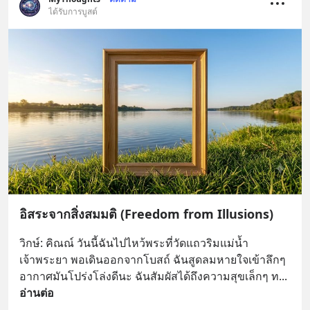
ได้รับการบูสต์
อิสระจากสิ่งสมมติ (Freedom from Illusions)
วิกษ์: คิณณ์ วันนี้ฉันไปไหว้พระที่วัดแถวริมแม่น้ำ
เจ้าพระยา พอเดินออกจากโบสถ์ ฉันสูดลมหายใจเข้าลึกๆ 
อากาศมันโปร่งโล่งดีนะ ฉันสัมผัสได้ถึงความสุขเล็กๆ ท
... 
อ่านต่อ