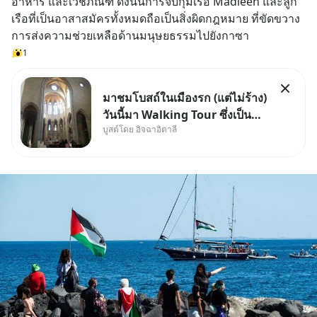
อาหาร และเวชภัณฑ์ ดังนั้นการจับกุมเรือ Madleen และลูก
เรือที่เป็นอาสาสมัครทั้งหมดถือเป็นสิ่งผิดกฎหมาย ที่ขัดขวาง
การส่งความช่วยเหลือด้านมนุษยธรรมไปยังกาซา
1
มาชมโบสถ์ในเมืองรก (แต่ไม่ร้าง)
วันนี้มา Walking Tour ซึ่งเป็น
บูสต์โดย อิจฉาอิตาลี
กิจกรรมสุดแสนจะโปรดปรานของ
เรา เราจะได้เห็นเนเปิลแบบที่มัน
เป็นทั้งวัน