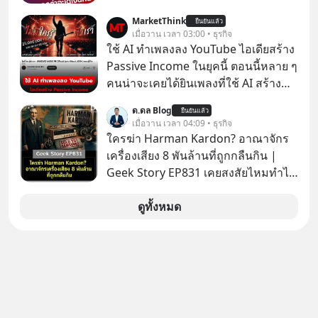
เงิน คุณวิยะดาจะได้เงินจริง หรือเป็น
MarketThink
ยืนยันแล้ว
เรื่องจ้อจี้ หาคำตอบได้ที่ “ป้าเก๋าเล่ากล
เมื่อวาน เวลา 03:00 • ธุรกิจ
โกง” EP4 ตอน “เขาบอกว่าจะได้เงิน
ใช้ AI ทำเพลงลง YouTube ไอเดียสร้าง
คืน” #ป้าเก๋าเล่ากลโกง #แก้เกมกลโกง
Passive Income ในยุคนี้ ตอนนี้หลาย ๆ
#อยู่อย่างยั่งยืน #Cybersecurity #เตือน
คนน่าจะเคยได้ยินเพลงที่ใช้ AI สร้าง
ภัยออนไลน์
ผ่านหูกันมาบ้าง เช่น เพลง “ไม่มีใคร
ด.ดล Blog
ยืนยันแล้ว
รู้ตัวเรา” จากช่องชื่อว่า UNHEARD
เมื่อวาน เวลา 04:09 • ธุรกิจ
MUSIC ที่ตอนนี้มียอดรับชมกว่า 26
ใครฆ่า Harman Kardon? อาณาจักร
ล้านครั้งแล้ว
เครื่องเสียง 8 พันล้านที่ถูกกลืนกิน |
Geek Story EP831 เคยสงสัยไหมทำไม
หูฟัง AKG ถึงกลายเป็นแค่ของแถมใน
กล่องมือถือ? หรือลำโพง JBL ถึงวางขาย
ดูทั้งหมด
เกลื่อนตามห้างทั่วไป? ทั้งที่จริง ๆ แล้ว
ชื่อเหล่านี้คือ “ตำนาน” ระดับเทพที่นัก
เล่นเครื่องเสียงยุคก่อนยอมจ่ายเงินหลัก
แสนเพื่อครอบครอง แต่เบื้องหลังความ
แมสนี้ มีโศกนาฏกรรมของโลกธุรกิจ
ซ่อนอยู่ อาณาจักรเครื่องเสียงที่ยิ่งใหญ่