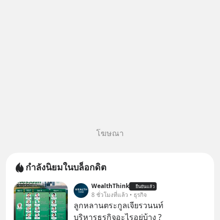
โฆษณา
กำลังนิยมในบล็อกดิต
WealthThink
ยืนยันแล้ว
8 ชั่วโมงที่แล้ว • ธุรกิจ
ลูกหลานตระกูลเจียรวนนท์
บริหารธุรกิจอะไรอยู่บ้าง ?