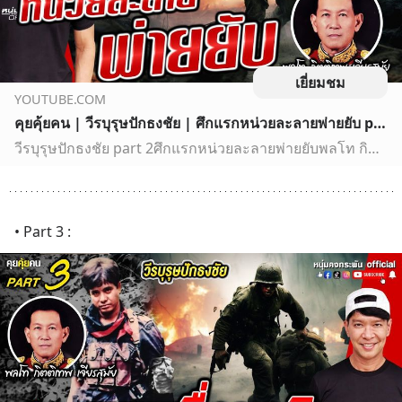
เยี่ยมชม
YOUTUBE.COM
คุยคุ้ยคน | วีรบุรุษปักธงชัย | ศึกแรกหน่วยละลายพ่ายยับ part 2
วีรบุรุษปักธงชัย part 2ศึกแรกหน่วยละลายพ่ายยับพลโท กิตติเทพ เจียรสุมัยเรื่องราวของวีรบุรุษ หน่วยรบกล้าตายแห่งค่ายปักธงชัย ผู้ก่อตั้งหน่วยกล้าตายนินจา และส…
• Part 3 :