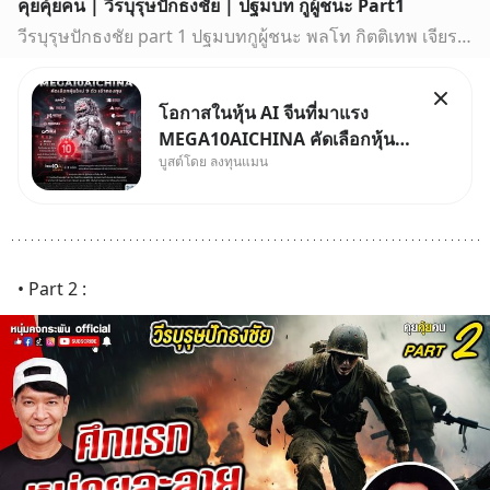
คุยคุ้ยคน | วีรบุรุษปักธงชัย | ปฐมบท กูผู้ชนะ Part1
วีรบุรุษปักธงชัย part 1 ปฐมบทกูผู้ชนะ พลโท กิตติเทพ เจียรสุมัยเรื่องราวของวีรบุรุษ หน่วยรบกล้าตายแห่งค่ายปักธงชัย ผู้ก่อตั้งหน่วยกล้าตายนินจา และสร้างตำน…
โอกาสในหุ้น AI จีนที่มาแรง
MEGA10AICHINA คัดเลือกหุ้น
บูสต์โดย ลงทุนแมน
ใหม่ 9 ตัว เข้ากองทุน.. ครอบคลุม
ทั้งซัปพลายเชน AI จีน พิเศษ ช่วง
3 - 19 ส.ค. 69 มีโปรโมชัน ลด
50% ค่าธรรมเนียมซื้อ | ยอด 2
ล้านบาทขึ้นไป ฟรีค่าธรร
• Part 2 :