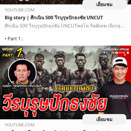
เยี่ยมชม
YOUTUBE.COM
Big story | ศึกเนิน 500 วีรบุรุษปักธงชัย UNCUT
ศึกเนิน 500 วีรบุรุษปักธงชัย UNCUTพลโท กิตติเทพ เจียรสุมัยเรื่องราวของวีรบุรุษ หน่วยรบกล้าตายแห่งค่ายปักธงชัย ผู้ก่อตั้งหน่วยกล้าตายนินจา และสร้างตำนานนัก…
• Part 1 :
เยี่ยมชม
YOUTUBE.COM