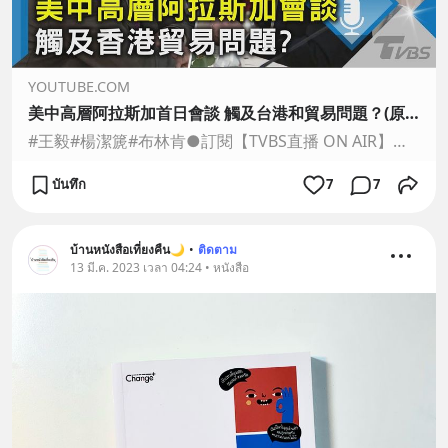
YOUTUBE.COM
美中高層阿拉斯加首日會談 觸及台港和貿易問題？(原音呈現)｜完整版｜20210319｜TVBS新聞｜LIVE
#王毅#楊潔篪#布林肯●訂閱【TVBS直播 ON AIR】精彩直播不錯過👉https://pse.is/3c4lrn●下載【TVBS新聞APP】最即時的新聞資訊👉https://tvbsnews.pse.is/SHMU9●按讚【TVBS新聞FB】網路熱話題👉https://tvbsnews.pse.is/R...
บันทึก
7
7
บ้านหนังสือเที่ยงคืน🌙
•
ติดตาม
13 มี.ค. 2023 เวลา 04:24 • หนังสือ