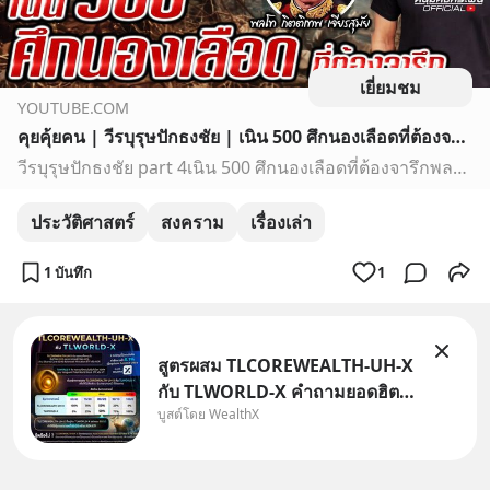
เยี่ยมชม
YOUTUBE.COM
คุยคุ้ยคน | วีรบุรุษปักธงชัย | เนิน 500 ศึกนองเลือดที่ต้องจารึก part 4
วีรบุรุษปักธงชัย part 4เนิน 500 ศึกนองเลือดที่ต้องจารึกพลโท กิตติเทพ เจียรสุมัยเรื่องราวของวีรบุรุษ หน่วยรบกล้าตายแห่งค่ายปักธงชัย ผู้ก่อตั้งหน่วยกล้าตายนิ…
ประวัติศาสตร์
สงคราม
เรื่องเล่า
1 บันทึก
1
สูตรผสม TLCOREWEALTH-UH-X
กับ TLWORLD-X คำถามยอดฮิตที่
บูสต์โดย WealthX
คนใช้ WealthX ถามเข้ามา