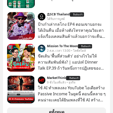
SCB Thailand
ยืนยันแล้ว
ได้รับการบูสต์
ป้าเก๋าเล่ากลโกง EP4 ตอนเขาบอกจะ
ได้เงินคืน เมื่อห้างดังโทรหาคุณวิยะดา
แจ้งเรื่องเคลมสินค้าแล้วบอกว่าจะคืน
เงิน คุณวิยะดาจะได้เงินจริง หรือเป็น
Mission To The Moon
ยืนยันแล้ว
เรื่องจ้อจี้ หาคำตอบได้ที่ “ป้าเก๋าเล่ากล
2 ส.ค. เวลา 13:00 • ไลฟ์สไตล์
โกง” EP4 ตอน “เขาบอกว่าจะได้เงิน
ขีดเส้น ‘พื้นที่ส่วนตัว’ อย่างไรไม่ให้
คืน” #ป้าเก๋าเล่ากลโกง #แก้เกมกลโกง
ความสัมพันธ์พัง? | แอปเท๋ Dinner
#อยู่อย่างยั่งยืน #Cybersecurity #เตือน
Talk EP.39 ถ้าวันหนึ่งการปฏิเสธของ
ภัยออนไลน์
เราทำให้อีกฝ่ายรู้สึกเจ็บปวด คิดว่าเรา
MarketThink
ยืนยันแล้ว
ตั้งกำแพงใส่และมองว่าเราเห็นแก่ตัวทั้ง
9 ชั่วโมงที่แล้ว • ธุรกิจ
ที่เราเองก็ไม่เคยปฏิเสธใครอย่างนี้มา
ใช้ AI ทำเพลงลง YouTube ไอเดียสร้าง
ก่อน แต่พอตั้งใจจะ ‘สร้างขอบเขต’ เพื่อ
Passive Income ในยุคนี้ ตอนนี้หลาย ๆ
ตัวเองดูสักครั้ง กลับทำให้เกิดรอยร้าว
คนน่าจะเคยได้ยินเพลงที่ใช้ AI สร้าง
ในความสัมพันธ์เสียอย่างนั้น โดยราย
ผ่านหูกันมาบ้าง เช่น เพลง “ไม่มีใคร
การแอปเท๋ Dinner Talk ในวันนี้โฮสต์
รู้ตัวเรา” จากช่องชื่อว่า UNHEARD
ดูทั้งหมด