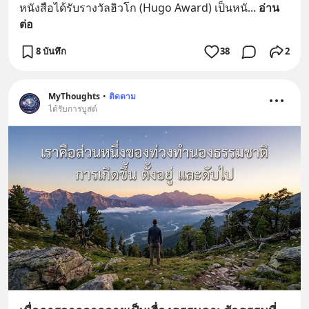
หนังสือได้รับรางวัลฮิวโก (Hugo Award) เป็นหนั
... 
อ่าน
ต่อ
8 บันทึก
38
2
MyThoughts
•
ติดตาม
ได้รับการบูสต์