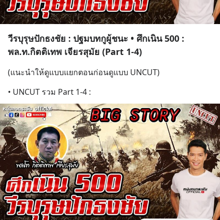
วีรบุรุษปักธงชัย : ปฐมบทกูผู้ชนะ • ศึกเนิน 500 :
พล.ท.กิตติเทพ เจียรสุมัย (Part 1-4)
(แนะนำให้ดูแบบแยกตอนก่อนดูแบบ UNCUT)
• UNCUT รวม Part 1-4 :