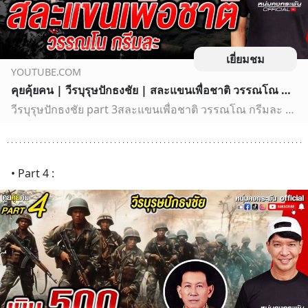
เยี่ยมชม
YOUTUBE.COM
คุยคุ้ยคน | วีรบุรุษปักธงชัย | สละแขนเพื่อชาติ วรรณโณ กรีมละ part 3
วีรบุรุษปักธงชัย part 3สละแขนเพื่อชาติ วรรณโณ กรีมละ พลโท กิตติเทพ เจียรสุมัยเรื่องราวของวีรบุรุษ หน่วยรบกล้าตายแห่งค่ายปักธงชัย ผู้ก่อตั้งหน่วยกล้าตายนินจ…
• Part 4 :