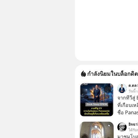
กำลังนิยมในบล็อกดิต
ด.ดล 
วันนี้
จากทีวีสู
ที่เกือบเ
ชื่อ Panas
ไฟฉาย? ถ
อิจฉา
พลาดเรื่อ
ได้รับ
ประวัติศาสตร์ญี่ปุ่น! รู
มาชมโบสถ์