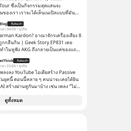
อยยับเกือบ 3 แสนล้านบาท Panasonic
Tour ซึ่งเป็นกิจกรรมสุดแสนจะ
กดิบ ทิ้งตลาดเครื่องใช้ไฟฟ้าที่สู้ B2C ไม่
ของเรา เราจะได้เห็นเนเปิลแบบที่มัน
ันไปเดิมพันครั้งใหญ่กับ Tesla และ
Blog
 Solutions จนวันนี้พวกเขากลายเป็นกระ
ยืนยันแล้ว
 เวลา 04:09 • ธุรกิจ
ังของอุตสาหกรรม EV โลกไปแล้ว… พวก
arman Kardon? อาณาจักรเครื่องเสียง 8
นได้เลยนะครับ อย่าลืม
่ถูกกลืนกิน | Geek Story EP831 เคย
w ติดตาม PodCast ช่อง Geek Forever’s
ทำไมหูฟัง AKG ถึงกลายเป็นแค่ของแถม
กันด้วยนะครับ 🎧 ฟังผ่าน Spotify
อถือ? หรือลำโพง JBL ถึงวางขายเกลื่อน
etThink
ยืนยันแล้ว
ล้ว ชื่อเหล่านี้คือ
 เวลา 03:00 • ธุรกิจ
dcast : https://tinyurl.com/rnca48jp
ะดับเทพที่นักเล่นเครื่องเสียงยุคก่อนยอม
ำเพลงลง YouTube ไอเดียสร้าง Passive
าน Podbean :
ลักแสนเพื่อครอบครอง แต่เบื้องหลังความ
ยุคนี้ ตอนนี้หลาย ๆ คนน่าจะเคยได้ยิน
yurl.com/mryu7dv7 🎧 ฟังผ่าน
ีโศกนาฏกรรมของโลกธุรกิจซ่อนอยู่
 AI สร้างผ่านหูกันมาบ้าง เช่น เพลง “ไม่มี
E The
ครื่องเสียงที่ยิ่งใหญ่ที่สุดบนโลก ถูก
เรา” จากช่องชื่อว่า UNHEARD MUSIC ที่
 article appeared here
ไปด้วยมูลค่า 8 พันล้านดอลลาร์โดย
อดรับชมกว่า 26 ล้านครั้งแล้ว
ดูทั้งหมด
www.tharadhol.com/geek-story-
ละสิ่งที่เจ็บปวดที่สุดคือ ยักษ์ใหญ่จาก
ebirth-of-panasonic/ ติดตามสาระดี
ไม่ได้ซื้อเพราะหลงใหลในเสียงเพลง แต่
ุกวันผ่าน Line OA ด.ดล Blog คลิกเลย --
เป็นทางลัดเอาเทคโนโลยีไปใส่ในหน้าปัด
//lin.ee/aMEkyNA
ดของศิลปะแห่งเสียง
============== 📣 สนับสนุนโดย