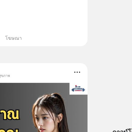
in.ee/uaQvU5C #เรียนรู้ผ่านการใช้จริง
การเรียนภาษา #InspireEnglish
โฆษณา
 สุขภาพ