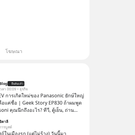
โฆษณา
Blog
ยืนยันแล้ว
 เวลา 00:09 • ธุรกิจ
่ EV การเกิดใหม่ของ Panasonic ยักษ์ใหญ่
หลือแค่ชื่อ | Geek Story EP830 ถ้าผมพูด
oni คุณนึกถึงอะไร? ทีวี, ตู้เย็น, ถ่าน
้าคุณยังคิดแบบนั้น แสดงว่าคุณกำลัง
อิตาลี
งราวการ ‘Rebranding’ ที่ดุเดือดที่สุดใน
การบูสต์
้หรือไม่ว่า ในวันที่พวกเขา
ในเมืองรก (แต่ไม่ร้าง) วันนี้มา