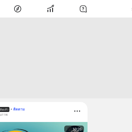
•
ติดตาม
นยันแล้ว
ุขภาพ
10:26