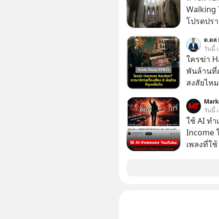
ขาดทุนย่
Walking 
ตัดสินใจหั
โปรดปราน
ไหว แล้วห
เป็นทั้งวัน
ด.ดล 
Software
วันนี้
ดูกสันหล
ใครฆ่า H
เขาทำได้อย่างไร เลือกฟังกั
พันล้านที
กด Follo
สงสัยไหม
Podcast ของผม
ในกล่องมื
: https://tinyurl.com/mr39sd7c 🎧 ฟังผ่าน
Mark
ตามห้างทั่วไป? ทั้งที่จริง ๆ แ
วันนี้
Apple Po
“ตำนาน” ร
ใช้ AI ท
🎧 ฟังผ่
จ่ายเงินห
Income ใน
https://tin
แมสนี้ ม
เพลงที่ใช้
Youtube : https://youtu.be/IF27yAxJVD
อาณาจักรเ
ใครรู้ตัว
original
กว้านซื้อ
ตอนนี้มีย
https://
Samsung แ
ep830-the-r
เกาหลีใต้
ๆ อัพเดทท
ซื้อเพื่อ
> https:
รถยนต์อัจฉริยะ จากจุดสูงสุ
===========