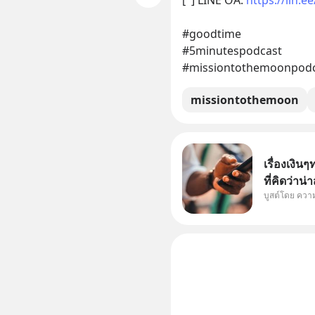
#goodtime
#5minutespodcast
#missiontothemoonpodc
missiontothemoon
เรื่องเงินๆ
ที่คิดว่าน
บูสต์โดย ความเ