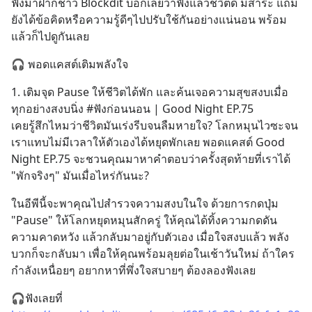
ฟังมาฝากชาว Blockdit บอกเลยว่าฟังแล้วชีวิตดี มีสาระ แถม
ยังได้ข้อคิดหรือความรู้ดีๆไปปรับใช้กันอย่างแน่นอน พร้อม
แล้วก็ไปดูกันเลย
🎧 พอดแคสต์เติมพลังใจ
1. เติมจุด Pause ให้ชีวิตได้พัก และค้นเจอความสุขสงบเมื่อ
ทุกอย่างสงบนิ่ง #ฟังก่อนนอน | Good Night EP.75
เคยรู้สึกไหมว่าชีวิตมันเร่งรีบจนลืมหายใจ? โลกหมุนไวซะจน
เราแทบไม่มีเวลาให้ตัวเองได้หยุดพักเลย พอดแคสต์ Good 
Night EP.75 จะชวนคุณมาหาคำตอบว่าครั้งสุดท้ายที่เราได้ 
"พักจริงๆ" มันเมื่อไหร่กันนะ?
ในอีพีนี้จะพาคุณไปสำรวจความสงบในใจ ด้วยการกดปุ่ม 
"Pause" ให้โลกหยุดหมุนสักครู่ ให้คุณได้ทิ้งความกดดัน 
ความคาดหวัง แล้วกลับมาอยู่กับตัวเอง เมื่อใจสงบแล้ว พลัง
บวกก็จะกลับมา เพื่อให้คุณพร้อมลุยต่อในเช้าวันใหม่ ถ้าใคร
กำลังเหนื่อยๆ อยากหาที่พึ่งใจสบายๆ ต้องลองฟังเลย
🎧ฟังเลยที่ 