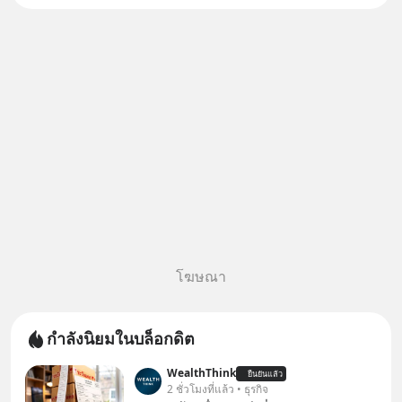
จะกลายเป็นตัวขับเคลื่อนหลัก ของ
การเติบโตทางเศรษฐกิจ และวิถี
ชีวิตของผู้คนอย่างยาวนานต่
โฆษณา
กำลังนิยมในบล็อกดิต
WealthThink
ยืนยันแล้ว
2 ชั่วโมงที่แล้ว • ธุรกิจ