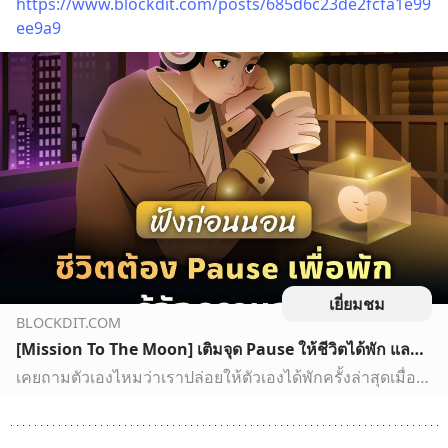
https://www.blockdit.com/posts/685d6c23de2fcfa1e99
ee9a9
เยี่ยมชม
BLOCKDIT.COM
[Mission To The Moon] เติมจุด Pause ให้ชีวิตได้พัก และค้นเจอความสุขสงบเมื่อทุกอย่างสงบนิ่ง #ฟังก่อนนอน | Good Night EP.75 เคยถามตัวเองไหมว่าเราปล่อยให้ตัวเองได้พักครั้งล่าสุดเมื่อไร? ท่ามกลางโลกที่หมุนเปลี่ยนอย่างรวดเร็ว แ
เคยถามตัวเองไหมว่าเราปล่อยให้ตัวเองได้พักครั้งล่าสุดเมื่อไร? ท่ามกลางโลกที่หมุนเปลี่ยนอย่างรวดเร็ว และคนทุกคนกำลังเร่งรีบเพื่อเอาชนะใครอีกคนอย่างจริงจัง กดดัน และคาดหวังกับตัวเองมากขนาดนี้ โดยพอดแคสต์ Good Night ในค่ำคืนนี้จะพาทุกคนไปตามหาความสงบสุขของชีวิตด้วยการหยุดพัก และกดปุ่น Pause ให้โลกหยุดห…