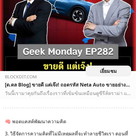
เยี่ยมชม
BLOCKDIT.COM
[ด.ดล Blog] ขายดี แต่เจ๊ง! ถอดรหัส Neta Auto ขายอย่างไรให้ขาดทุนยับ | Geek Monday EP282 วันนี้เรามาคุยกันถึงเรื่องราวที่เข้มข้นเหมือนดูซีรีส์ดราม่า แต่เป็นเรื่องจริงในโลกธุรกิจ นั่นก็คือเรื่องของ Neta Auto จากที่
วันนี้เรามาคุยกันถึงเรื่องราวที่เข้มข้นเหมือนดูซีรีส์ดราม่า แต่เป็นเรื่องจริงในโลกธุรกิจ นั่นก็คือเรื่องของ Neta Auto จากที่เคยเป็นม้ามืดในตลาดรถยนต์ไฟฟ้าของจีน สู่การล่มสลายที่น่าตกใจ เรื่องนี้สอนอะไรเราหลายอย่างเกี่ยวกับการทำธุรกิจในยุคที่การแข่งขันสูงมากๆ โดยเฉพาะในอุตสาหกรรมที่เปลี่ยนแปลงเร็วอย…
🧠 พอดแคสต์พัฒนาความคิด
3. วิธีจัดการความคิดที่ไม่มีเหตุผลที่จะทำลายชีวิตเรา ตอนที่ 