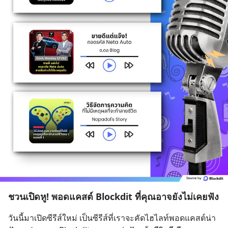
ชวนเปิดหู! พอดแคสต์ Blockdit ที่คุณอาจยังไม่เคยฟัง
วันนี้มาเปิดซีรีส์ใหม่ เป็นซีรีส์ที่เราจะคัดไฮไลท์พอดแคสต์น่า