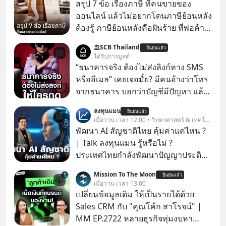
สรุป 7 ข้อ เรื่องภาษี ที่คนขายของ
ออนไลน์ แล้วไม่อยากโดนภาษีย้อนหลัง
ต้องรู้ ภาษีย้อนหลังคือฝันร้าย ที่พ่อค้า
แม่ค้าคนไหนก็คงไม่อยากพบเจอ
SCB Thailand
ยืนยันแล้ว
ได้รับการบูสต์
“ธนาคารจริง ต้องไม่ส่งลิงก์ทาง SMS
หรืออีเมล” เคยเจอมั้ย? มีคนอ้างว่าโทร
จากธนาคาร บอกว่าบัญชีมีปัญหา แล้ว
ให้กดลิงก์โน่นนี่ หรือสแกนคิวอาร์โค้ด
ลงทุนแมน
ยืนยันแล้ว
ทันที มาฟัง “ป้าเก๋าเล่ากลโกง” เพื่อรู้ทัน
เมื่อวาน เวลา 12:00 • วิทยาศาสตร์ & เทคโนโลยี
มุกหลอกลวงในคราบความน่าเชื่อถือ
พัฒนา AI สัญชาติไทย คุ้มค่าแค่ไหน ?
กันค่ะ #แก้เกมกลโกง #ป้าเก๋าเล่ากล
| Talk ลงทุนแมน รู้หรือไม่ ?
โกง #LivesSustainably #อยู่อย่าง
ประเทศไทยกำลังพัฒนาปัญญาประดิษฐ์
ยั่งยืน #CyberSecurity #ป้าเก๋า
หรือ AI เป็นของตัวเอง ภายใต้ชื่อ
Mission To The Moon
#FraudEducation #FinancialLiteracy
ยืนยันแล้ว
“ThaiLLM” เพื่อให้คนไทยมีโครงสร้าง
เมื่อวาน เวลา 13:00
#DigitalBankWithHumanTouch
พื้นฐานด้าน AI ที่เข้าใจภาษาไทย และ
เปลี่ยนข้อมูลเดิม ให้เป็นรายได้ด้วย
บริบททางสังคมไทยได้เป็นอย่างดี
Sales CRM กับ "คุณโค้ก สาโรจน์" |
คำถามคือ การลงมือพัฒนา AI ของ
MM EP.2722 หลายธุรกิจทุ่มงบหา