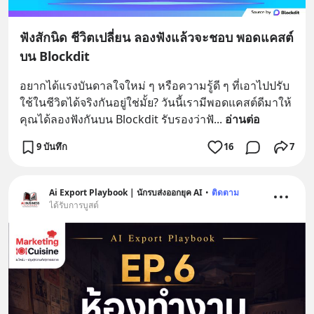
ฟังสักนิด ชีวิตเปลี่ยน ลองฟังแล้วจะชอบ พอดแคสต์
บน Blockdit
อยากได้แรงบันดาลใจใหม่ ๆ หรือความรู้ดี ๆ ที่เอาไปปรับ
ใช้ในชีวิตได้จริงกันอยู่ใช่มั้ย? วันนี้เรามีพอดแคสต์ดีมาให้
คุณได้ลองฟังกันบน Blockdit รับรองว่าฟั
... 
อ่านต่อ
9 บันทึก
16
7
Ai Export Playbook | นักรบส่งออกยุค AI
•
ติดตาม
ได้รับการบูสต์