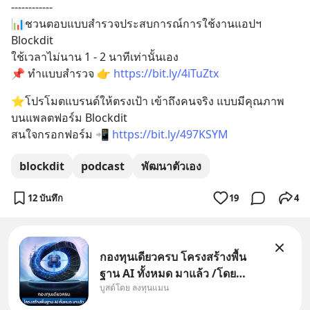
------------
📊ชวนตอบแบบสำรวจประสบการณ์การใช้งานแอปฯ 
Blockdit 
ใช้เวลาไม่นาน 1 - 2 นาทีเท่านั้นเอง
📌 ทำแบบสำรวจ 👉 
https://bit.ly/4iTuZtx
⭐️โปรโมตแบรนด์ให้ตรงเป้า เข้าถึงคนจริง แบบมีคุณภาพ 
บนแพลตฟอร์ม Blockdit
สนใจกรอกฟอร์ม 📲 
https://bit.ly/497KSYM
blockdit
podcast
พัฒนาตัวเอง
12 บันทึก
19
4
กองทุนเดียวครบ โครงสร้างพื้น
ฐาน AI ทั้งหมด มาแล้ว /โดย
บูสต์โดย ลงทุนแมน
ลงทุนแมน AI Supercycle คือช่วง
เวลาที่เทคโนโลยีปัญญาประดิษฐ์