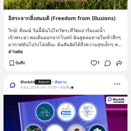
อิสระจากสิ่งสมมติ (Freedom from Illusions)
วิกษ์: คิณณ์ วันนี้ฉันไปไหว้พระที่วัดแถวริมแม่น้ำ
เจ้าพระยา พอเดินออกจากโบสถ์ ฉันสูดลมหายใจเข้าลึกๆ 
อากาศมันโปร่งโล่งดีนะ ฉันสัมผัสได้ถึงความสุขเล็กๆ ท
... 
อ่านต่อ
บันทึก
7
Blockdit
•
ติดตาม
ยืนยันแล้ว
8 พ.ย. 2024 เวลา 10:30 • หนังสือ