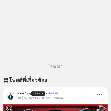
โฆษณา
โพสต์ที่เกี่ยวข้อง
ด.ดล Blog
•
ติดตาม
ยืนยันแล้ว
30 มิ.ย. 2025 เวลา 00:09 • ยานยนต์
20:32