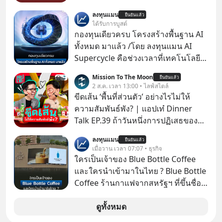
โด่งดังทั่วโลกอยู่ในตอนนี้ เหตุเกิดจาก
ลงทุนแมน
ยืนยันแล้ว
ป๊าผมเห็นโปสเตอร์หนังเรื่องนี้หลาย
ได้รับการบูสต์
เดือนก่อนและอยากดูมาก ด้วยเพราะว่า
กองทุนเดียวครบ โครงสร้างพื้นฐาน AI
อากงก็มาจากเมืองจีน ป๊าก็พูดแต้จิ๋วได้
ทั้งหมด มาแล้ว /โดย ลงทุนแมน AI
มีเรื่องราวมีความผูกพันที่ได้ยินตั้งแต่
Supercycle คือช่วงเวลาที่เทคโนโลยี
เด็ก
ปัญญาประดิษฐ์ จะกลายเป็นตัวขับ
Mission To The Moon
ยืนยันแล้ว
เคลื่อนหลัก ของการเติบโตทาง
2 ส.ค. เวลา 13:00 • ไลฟ์สไตล์
เศรษฐกิจ และวิถีชีวิตของผู้คนอย่าง
ขีดเส้น ‘พื้นที่ส่วนตัว’ อย่างไรไม่ให้
ยาวนานต่อจากนี้
ความสัมพันธ์พัง? | แอปเท๋ Dinner
Talk EP.39 ถ้าวันหนึ่งการปฏิเสธของ
เราทำให้อีกฝ่ายรู้สึกเจ็บปวด คิดว่าเรา
ลงทุนแมน
ยืนยันแล้ว
ตั้งกำแพงใส่และมองว่าเราเห็นแก่ตัวทั้ง
เมื่อวาน เวลา 07:07 • ธุรกิจ
ที่เราเองก็ไม่เคยปฏิเสธใครอย่างนี้มา
ใครเป็นเจ้าของ Blue Bottle Coffee
ก่อน แต่พอตั้งใจจะ ‘สร้างขอบเขต’ เพื่อ
และใครนำเข้ามาในไทย ? Blue Bottle
ตัวเองดูสักครั้ง กลับทำให้เกิดรอยร้าว
Coffee ร้านกาแฟจากสหรัฐฯ ที่ขึ้นชื่อ
ในความสัมพันธ์เสียอย่างนั้น โดยราย
เรื่องความพิถีพิถัน กำลังจะเปิดสาขา
การแอปเท๋ Dinner Talk ในวันนี้โฮสต์
แรกในประเทศไทย ที่ Central Park
ดูทั้งหมด
ทั้ง 2 ท่าน แทป-รวิศ หาญอุตสาหะ และ