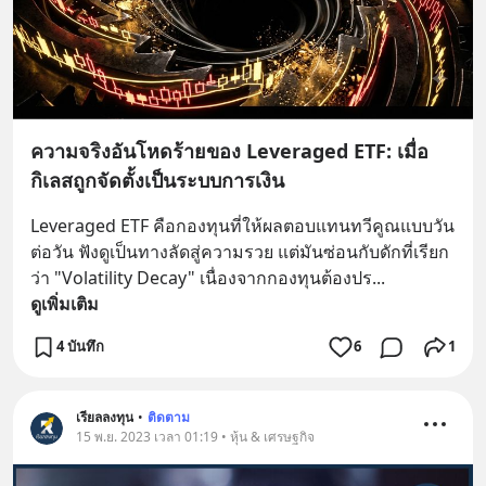
ความจริงอันโหดร้ายของ Leveraged ETF: เมื่อ
กิเลสถูกจัดตั้งเป็นระบบการเงิน
Leveraged ETF คือกองทุนที่ให้ผลตอบแทนทวีคูณแบบวัน
ต่อวัน ฟังดูเป็นทางลัดสู่ความรวย แต่มันซ่อนกับดักที่เรียก
ว่า "Volatility Decay" เนื่องจากกองทุนต้องปร
... 
ดูเพิ่มเติม
4 บันทึก
6
1
เรียลลงทุน
•
ติดตาม
15 พ.ย. 2023 เวลา 01:19 • หุ้น & เศรษฐกิจ