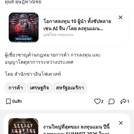
ดุษดี ดุษฎีพาณิชย์
โอกาสลงทุน 10 ผู้นำ ทั้งซัปพลาย
เชน AI จีน /โดย ลงทุนแมน
บูสต์โดย ลงทุนแมน
✅ลงทุนตรง คัด 10 ผู้นำเน้น ๆ ใน
ธีม AI จีน ✅คัดเลือกหุ้นใหม่ 9 ตัว
เข้ากองทุน ✅ร่วมเป็นเจ้าของ
ผู้เชี่ยวชาญด้านกฎหมายการค้า การลงทุน และ
ผู้นำ AI จีน ตั้งแต่โรงงานผลิตชิป
อนุญาโตตุลาการระหว่างประเทศ
หน่วยความจำ โมเดล
โดย สำนักข่าวอินโฟเควสท์
การค้า
เศรษฐกิจ
สหรัฐอเมริกา
บันทึก
2
1
งานใหญ่ที่สุดของ ลงทุนแมน ปีนี้