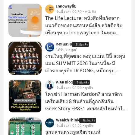
Innowayถีบ
วันนี้ เวลา 00:30 • หนังสือ
The Life Lecture: หนังสือที่สกัดจาก
แนวคิดของคนสอนหนังสือ สวัสดีครับ
เพื่อนๆชาว InnowayTeeb วันหยุด
สบายๆ วันนี้แอดเพิ่งจะอ่านหนังสือที่น่า
ลงทุนแมน
ยืนยันแล้ว
สนใจจบแล้วเกิดคำถามว่า
ได้รับการบูสต์
งานใหญ่ที่สุดของ ลงทุนแมน ปีนี้ ลงทุน
แมน SUMMIT 2026 ในงานนี้จะมี
เจ้าของธุรกิจ Dr.PONG, หมึกกรุบ,
Srichand, Jones’ Salad, LA GLACE,
ด.ดล Blog
ยืนยันแล้ว
Fastwork, MizuMi, KARMART, อิชิตัน
วันนี้ เวลา 04:09 • ธุรกิจ
มาแชร์ความรู้การสร้างธุรกิจ
ใครฆ่า Harman Kardon? อาณาจักร
เครื่องเสียง 8 พันล้านที่ถูกกลืนกิน |
Geek Story EP831 เคยสงสัยไหมทำไม
หูฟัง AKG ถึงกลายเป็นแค่ของแถมใน
WealthThink
ยืนยันแล้ว
กล่องมือถือ? หรือลำโพง JBL ถึงวางขาย
วันนี้ เวลา 04:00 • ธุรกิจ
เกลื่อนตามห้างทั่วไป? ทั้งที่จริง ๆ แล้ว
ลูกหลานตระกูลเจียรวนนท์