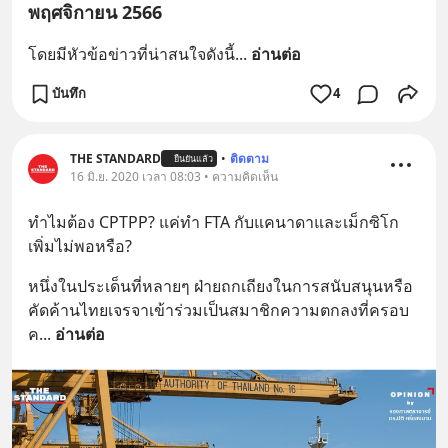
พฤศจิกายน 2566
โดยมีหัวข้อข่าวที่น่าสนใจดังนี้
... 
อ่านต่อ
บันทึก
4
THE STANDARD
•
ติดตาม
ยืนยันแล้ว
16 มิ.ย. 2020 เวลา 08:03 • ความคิดเห็น
ทำไมต้อง CPTPP? แค่ทำ FTA กับแคนาดาและเม็กซิโก
เพิ่มไม่พอหรือ?
หนึ่งในประเด็นที่หลายๆ ฝ่ายถกเถียงในการสนับสนุนหรือ
คัดค้านไทยเจรจาเข้าร่วมเป็นสมาชิกความตกลงที่ครอบ
ค
... 
อ่านต่อ