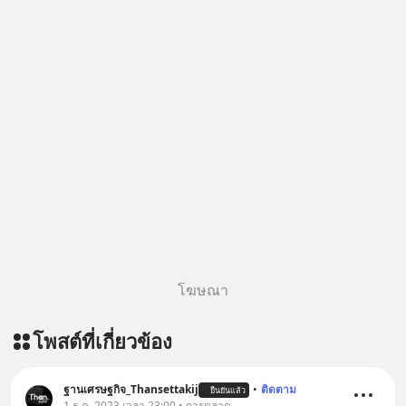
ผ่าน Apple Podcast :
https://bit.ly/4yVPIpg 🎧 ฟังผ่าน
Podbean : https://bit.ly/4hr2jL3 🎧
ฟังผ่าน Youtube :
https://youtu.be/B6IZDYopZLw The
original article appeared here
https://www.tharadhol.com/geek-
story-ep831-who-killed-harman-
kardon/ ติดตามสาระดี ๆ อัพเดททุกวัน
ผ่าน Line OA ด.ดล Blog คลิกเลย -->
https://lin.ee/aMEkyNA
=========================
สนับสนุนโดย Inspire English
โฆษณา
========================= 📍กด
รับสิทธิ์ทดลองเรียนฟรี! กับ Inspire
โพสต์ที่เกี่ยวข้อง
English ที่นี่ : inspire-
english.in.th/event/inspire-english-
x-ด-ดล-blog-mrtharadhol-แคมเปญ
ฐานเศรษฐกิจ_Thansettakij
•
ติดตาม
ยืนยันแล้ว
1 ธ.ค. 2023 เวลา 23:00 • การตลาด