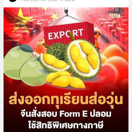
พิเศษ/ ติดต่อสอบถามคอร์สเรียนเพิ่ม
เติม Line : https://lin.ee/uaQvU5C
#เรียนรู้ผ่านการใช้จริง #มากกว่าการ
เรียนภาษา #InspireEnglish