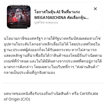
โอกาสในหุ้น AI จีนที่มาแรง
MEGA10AICHINA คัดเลือกหุ้น
บูสต์โดย ลงทุนแมน
ใหม่ 9 ตัว เข้ากองทุน.. ครอบคลุม
ทั้งซัปพลายเชน AI จีน พิเศษ ช่วง
3 - 19 ส.ค. 69 มีโปรโมชัน ลด
นโยบายภาษีของสหรัฐฯ ภายใต้รัฐบาลทรัมป์ส่งผลต่อห่วงโซ่
50% ค่าธรรมเนียมซื้อ | ยอด 2
อุปทานในระดับโลกอย่างหลีกเลี่ยงไม่ได้ โดยประเทศไทยใน
ล้านบาทขึ้นไป ฟรีค่าธรร
ฐานะประเทศผู้ส่งออกก็จะได้รับผลกระทบ หากไม่สามารถ
แสดงหลักฐานที่น่าเชื่อถือได้ว่าสินค้าของไทยมีถิ่นกำเนิดตาม
เกณฑ์ที่กำหนด และไม่ได้มีต้นทางจากประเทศที่ตกอยู่ภายใต้
มาตรการดังกล่าว โดยเฉพาะในบริบทที่การ “ส่งผ่านสินค้า” 
กลายเป็นประเด็นที่ถูกจับตามอง
บทบาทของหนังสือรับรองถิ่นกำเนิดสินค้า หรือ Certificate 
of Origin (C/O)