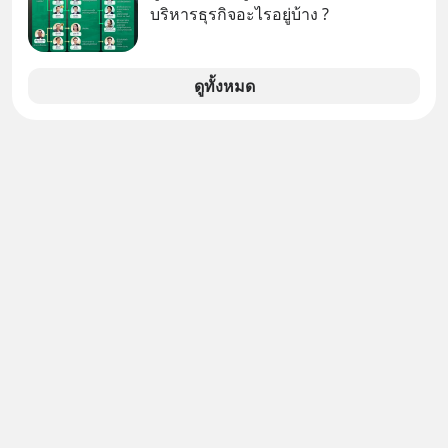
ชื่อเหล่านี้คือ “ตำนาน” ระดับเทพที่นัก
บริหารธุรกิจอะไรอยู่บ้าง ?
เล่นเครื่องเสียงยุคก่อนยอมจ่ายเงินหลัก
แสนเพื่อครอบครอง แต่เบื้องหลังความ
แมสนี้ มีโศกนาฏกรรมของโลกธุรกิจ
ดูทั้งหมด
ซ่อนอยู่ อาณาจักรเครื่องเสียงที่ยิ่งใหญ่
ที่สุดบนโลก ถูกกว้านซื้อไปด้วยมูลค่า 8
พันล้านดอลลาร์โดย Samsung และสิ่ง
ที่เจ็บปวดที่สุดคือ ยักษ์ใหญ่จาก
เกาหลีใต้ไม่ได้ซื้อเพราะหลงใหลใน
เสียงเพลง แต่ซื้อเพื่อเป็นทางลัดเอา
เทคโนโลยีไปใส่ในหน้าปัดรถยนต์
อัจฉริยะ จากจุดสูงสุดของศิลปะแห่ง
เสียงดนตรี ทำไมถึงจบลงด้วยการเป็น
แค่บรรทัดหนึ่งในบัญชีทรัพย์สินของ
บริษัทอื่น เลือกฟังกันได้เลยนะครับ อย่า
ลืมกด Follow ติดตาม PodCast ช่อง
Geek Forever’s Podcast ของผมกัน
ด้วยนะครับ 🎧 ฟังผ่าน Spotify :
https://tinyurl.com/mr39sd7c 🎧 ฟัง