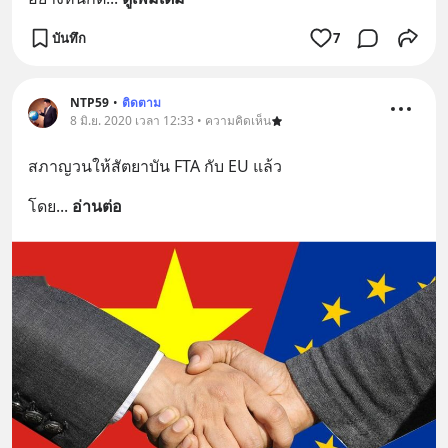
บันทึก
7
NTP59
•
ติดตาม
8 มิ.ย. 2020 เวลา 12:33 • ความคิดเห็น
สภาญวนให้สัตยาบัน FTA กับ EU แล้ว
โดย
... 
อ่านต่อ