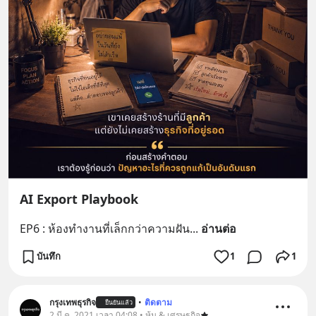
AI Export Playbook
EP6 : ห้องทำงานที่เล็กกว่าความฝัน
... 
อ่านต่อ
บันทึก
1
1
กรุงเทพธุรกิจ
•
ติดตาม
ยืนยันแล้ว
2 มี.ค. 2021 เวลา 04:08 • หุ้น & เศรษฐกิจ