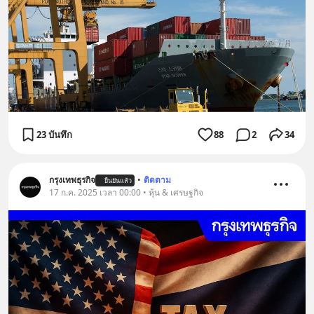
23 บันทึก
88
2
34
กรุงเทพธุรกิจ
•
ติดตาม
ยืนยันแล้ว
17 ก.ค. 2025 เวลา 00:00 • หุ้น & เศรษฐกิจ