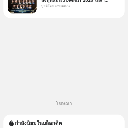
ลงทุนแมน SUMMIT 2026 ในงาน
บูสต์โดย ลงทุนแมน
นี้จะมีเจ้าของธุรกิจ Dr.PONG,
หมึกกรุบ, Srichand, Jones’
Salad, LA GLACE, Fastwork,
MizuMi, KARMART, อิชิตัน มา
แชร์ความรู้การสร้างธุรกิจ
โฆษณา
กำลังนิยมในบล็อกดิต