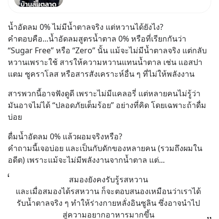
ปัญหานี้อาจไม่ได้จบแค่เรื่อง
เศรษฐกิจ #SCBEIC #อสังหา
น้ำอัดลม 0% ไม่มีน้ำตาลจริง แต่หวานได้ยังไง?
#บ้านล้นตลาด #เศรษฐกิจไทย
คำตอบคือ...น้ำอัดลมสูตรน้ำตาล 0% หรือที่เรียกกันว่า 
#EICAround #SCBThailand
“Sugar Free” หรือ “Zero” นั้น แม้จะไม่มีน้ำตาลจริง แต่กลับ
สามารถดูคลิปท
หวานเพราะใช้ สารให้ความหวานแทนน้ำตาล เช่น แอสปา
แตม ซูคราโลส หรือสารสังเคราะห์อื่น ๆ ที่ไม่ให้พลังงาน
สารพวกนี้อาจฟังดูดี เพราะไม่มีแคลอรี่ แต่หลายคนไม่รู้ว่า 
มันอาจไม่ได้ “ปลอดภัยเต็มร้อย” อย่างที่คิด โดยเฉพาะถ้าดื่ม
บ่อย
ดื่มน้ำอัดลม 0% แล้วผอมจริงหรือ?
คำถามนี้เจอบ่อย และเป็นกับดักของหลายคน (รวมถึงผมใน
อดีต) เพราะแม้จะไม่มีพลังงานจากน้ำตาล แต่...
สมองยังคงรับรู้รสหวาน
และเมื่อสมองได้รสหวาน ก็จะตอบสนองเหมือนว่าเราได้
รับน้ำตาลจริง ๆ ทำให้ร่างกายหลั่งอินซูลิน ซึ่งอาจนำไป
สู่ความอยากอาหารมากขึ้น