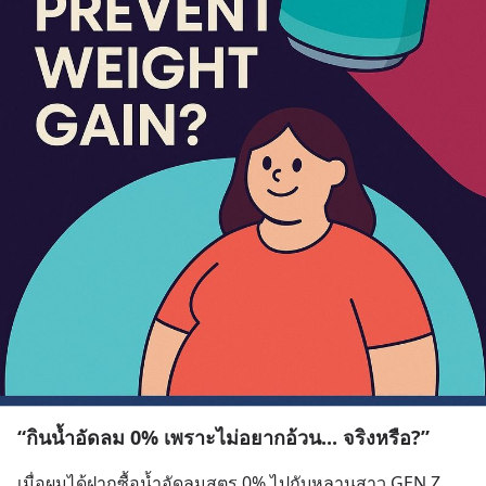
“กินน้ำอัดลม 0% เพราะไม่อยากอ้วน... จริงหรือ?”
เมื่อผมได้ฝากซื้อน้ำอัดลมสูตร 0% ไปกับหลานสาว GEN Z 