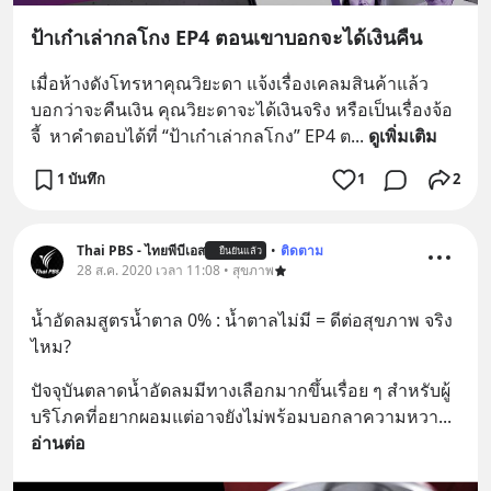
ป้าเก๋าเล่ากลโกง EP4 ตอนเขาบอกจะได้เงินคืน
เมื่อห้างดังโทรหาคุณวิยะดา แจ้งเรื่องเคลมสินค้าแล้ว
บอกว่าจะคืนเงิน คุณวิยะดาจะได้เงินจริง หรือเป็นเรื่องจ้อ
จี้  หาคำตอบได้ที่ “ป้าเก๋าเล่ากลโกง” EP4 ต
... 
ดูเพิ่มเติม
1 บันทึก
1
2
Thai PBS - ไทยพีบีเอส
•
ติดตาม
ยืนยันแล้ว
28 ส.ค. 2020 เวลา 11:08 • สุขภาพ
น้ำอัดลมสูตรน้ำตาล 0% : น้ำตาลไม่มี = ดีต่อสุขภาพ จริง
ไหม?
ปัจจุบันตลาดน้ำอัดลมมีทางเลือกมากขึ้นเรื่อย ๆ สำหรับผู้
บริโภคที่อยากผอมแต่อาจยังไม่พร้อมบอกลาความหวา
... 
อ่านต่อ