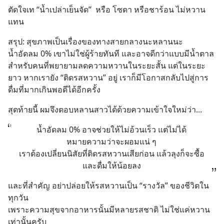
ตัดใจเท “น้ำเปล่าเย็นจัด”  หรือ โซดา หรือชาร้อน ไม่หวาน
แทน
สรุป: สุขภาพเป็นเรื่องของทางสายกลางนะหลานนะ 
น้ำอัดลม 0% เขาไม่ใช่ผู้ร้ายทันที และอาจดีกว่าแบบมีน้ำตาล
สำหรับคนที่พยายามลดความหวานในระยะสั้น แต่ในระยะ
ยาว หากเรายัง “ติดรสหวาน” อยู่ เราก็มีโอกาสกลับไปสู่การ
ดื่มที่มากเกินพอดีได้อีกครั้ง
สุดท้ายนี้ ผมจึงตอบหลานสาวได้ด้วยความเข้าใจใหม่ว่า...
น้ำอัดลม 0% อาจช่วยให้ไม่อ้วนเร็ว แต่ไม่ได้
หมายความว่าจะผอมแน่ ๆ
เราต้องเปลี่ยนนิสัยที่ติดรสหวานเสียก่อน แล้วลุงก็จะซื้อ
และดื่มให้น้อยลง
และที่สำคัญ อย่าปล่อยให้รสหวานเป็น “รางวัล” ของชีวิตใน
ทุกวัน
เพราะความสุขจากอาหารนั้นมีหลายรสชาติ ไม่ใช่แค่หวาน
เท่านั้นครับ