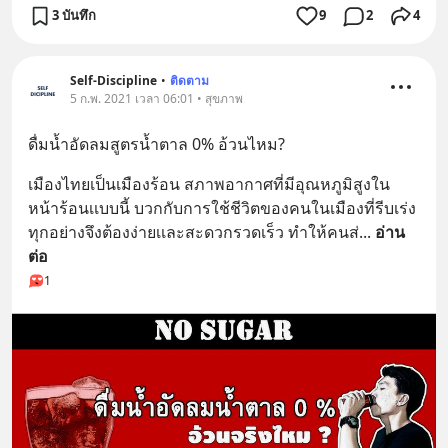
3 บันทึก
9
2
4
Self-Discipline
•
ติดตาม
5 ก.พ. 2021 เวลา 06:01 • สุขภาพ
ดื่มน้ำอัดลมสูตรน้ำตาล 0% อ้วนไหม?
เมืองไทยเป็นเมืองร้อน สภาพอากาศที่มีอุณหภูมิสูงใน
หน้าร้อนเเบบนี้ บวกกับการใช้ชีวิตของคนในเมืองที่รีบเร่ง 
ทุกอย่างจึงต้องง่ายเเละสะดวกรวดเร็ว ทำให้คนส่
... 
อ่าน
ต่อ
1