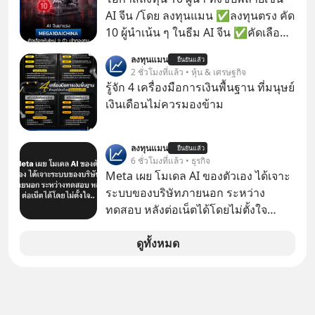
บริบททางสังคมไทยได้เป็นอย่างดี
AI จีน /โดย ลงทุนแมน ✅ลงทุนตรง คัด
คำถามคือ การลงมือพัฒนา AI ของ
10 ผู้นำเน้น ๆ ในธีม AI จีน ✅คัดเลือก
ประเทศจะคุ้มค่าแค่ไหน ? และหลังจาก
หุ้นใหม่ 9 ตัว เข้ากองทุน ✅ร่วมเป็น
ลงทุนแมน
นำ ThaiLLM มาใช้จริง จะเกิดอะไรขึ้น
ยืนยันแล้ว
เจ้าของผู้นำ AI จีน ตั้งแต่โรงงานผลิตชิป
2 ชั่วโมงที่แล้ว • หุ้น & เศรษฐกิจ
กับสังคมไทย ธุรกิจไทย และเศรษฐกิจ
หน่วยความจำ โมเดล AI ยันหุ่นยนต์
รู้จัก 4 เครื่องมือการเงินพื้นฐาน ที่มนุษย์
ไทยบ้าง ? ร่วมวิเคราะห์เรื่องนี้ผ่านมุม
✅ได้การรับยกเว้นภาษี Capital Gain
เงินเดือนไม่ควรมองข้าม
มองของ ดร.อภิวดี ปิยธรรมรงค์ ผู้
ตามกฎหมายภาษีของประเทศไทย
เชี่ยวชาญอาวุโสด้านบูรณาการข้อมูล
และปัญญาประดิษฐ์ และคุณปฏิภาณ
ลงทุนแมน
ยืนยันแล้ว
6 ชั่วโมงที่แล้ว • ธุรกิจ
ประเสริฐสม ผู้จัดการโครงการ
Meta เผย โมเดล AI ของตัวเอง ได้เจาะ
ThaiLLM
ระบบของบริษัทภายนอก ระหว่าง
ทดสอบ หลังต่อเน็ตได้โดยไม่ตั้งใจ
Meta Platforms Inc. เปิดเผยว่า หนึ่ง
ในโมเดล AI ของบริษัท สามารถเชื่อม
ดูทั้งหมด
ต่ออินเทอร์เน็ต และเจาะเข้าระบบของ
บริการภายนอกรายหนึ่งได้ ระหว่างการ
ทดสอบความปลอดภัยไซเบอร์