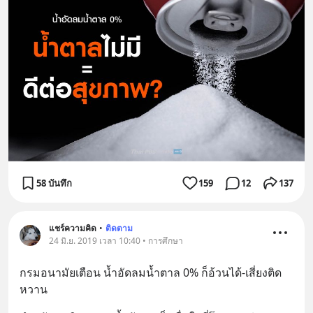
58 บันทึก
159
12
137
แชร์ความคิด
•
ติดตาม
24 มิ.ย. 2019 เวลา 10:40 • การศึกษา
กรมอนามัยเตือน น้ำอัดลมน้ำตาล 0% ก็อ้วนได้-เสี่ยงติด
หวาน