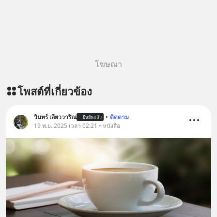
โฆษณา
โพสต์ที่เกี่ยวข้อง
วินทร์ เลียววาริณ
•
ติดตาม
ยืนยันแล้ว
19 พ.ย. 2025 เวลา 02:21 • หนังสือ