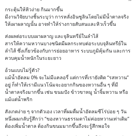
กระตุ้นให้หิวง่าย กินมากขึ้น
มีงานวิจัยบางชิ้นระบุว่า การหลั่งอินซูลินโดยไม่มีน้ำตาลจริง
ให้เผาผลาญนั้น อาจทำให้ร่างกายสับสนและหิวเร็วขึ้น
ส่งผลต่อระบบเผาผลาญ และจุลินทรีย์ในลำไส้
สารให้ความหวานบางชนิดมีผลกระทบต่อระบบจุลินทรีย์ใน
ลำไส้ ซึ่งเกี่ยวข้องกับการย่อยอาหาร ระบบภูมิคุ้มกัน และการ
ควบคุมน้ำหนักในระยะยาว
อ้วนแบบไม่รู้ตัว?
แม้น้ำอัดลม 0% จะไม่มีแคลอรี่ แต่การที่เรายังติด “รสหวาน” 
อยู่ ก็ทำให้เรามีแนวโน้มจะอยากกินของหวานอื่น ๆ ที่มี
น้ำตาลจริงมากขึ้น เช่น ขนมปัง ข้าวขาหมู น้ำจิ้มหวาน หรือ
แม้แต่น้ำพริก
สังเกตง่าย ๆ จากตัวเอง เวลาที่ผมดื่มน้ำอัดลมซีโร่บ่อย ๆ วัน
หนึ่งผมกลับรู้สึกว่า “ของหวานธรรมดาไม่ค่อยหวานเท่าเดิม” 
ต้องเพิ่มน้ำตาล ต้องกินขนมมากขึ้นถึงจะรู้สึกพอใจ