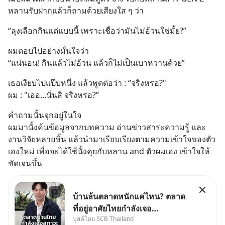
หลานรับฝากแล้วก็ถามด้วยเสียงใส ๆ ว่า
“ลุงเลือกกินแต่แบบนี้ เพราะเชื่อว่ามันไม่อ้วนใช่มั้ย?”
ผมตอบไปอย่างมั่นใจว่า
“แน่นอน! กินแล้วไม่อ้วน แล้วก็ไม่เป็นเบาหวานด้วย”
เธอเงียบไปแป๊บหนึ่ง แล้วพูดต่อว่า : “จริงหรอ?" 
ผม : "เออ...นั่นสิ จริงหรอ?”
คำถามนั้นจุกอยู่ในใจ 
ผมมานั้งค้นข้อมูลจากบทความ อ่านข่าวสาระความรู้ และ
งานวิจัยหลายชิ้น แล้วนำมาเรียบเรียงตามความเข้าใจของตัว
เองใหม่ เพื่อจะได้ใช้นั้งคุยกับหลาน and ตัวผมเอง เข้าใจให้
ชัดเจนขึ้น
บ้านล้นตลาดหนักแค่ไหน? ตลาด
ที่อยู่อาศัยไทยกำลังเจอ
บูสต์โดย SCB Thailand
Oversupply หนักกว่าที่คิด และ