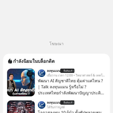
โฆษณา
กำลังนิยมในบล็อกดิต
ลงทุนแมน
ยืนยันแล้ว
เมื่อวาน เวลา 12:00 • วิทยาศาสตร์ & เทคโนโลยี
พัฒนา AI สัญชาติไทย คุ้มค่าแค่ไหน ?
| Talk ลงทุนแมน รู้หรือไม่ ?
ประเทศไทยกำลังพัฒนาปัญญาประดิษฐ์
หรือ AI เป็นของตัวเอง ภายใต้ชื่อ
ลงทุนแมน
ยืนยันแล้ว
“ThaiLLM” เพื่อให้คนไทยมีโครงสร้าง
ได้รับการบูสต์
พื้นฐานด้าน AI ที่เข้าใจภาษาไทย และ
โอกาสลงทุน 10 ผู้นำ ทั้งซัปพลายเชน