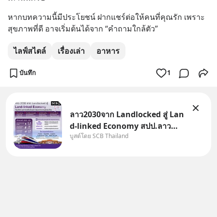
หากบทความนี้มีประโยชน์ ฝากแชร์ต่อให้คนที่คุณรัก เพราะ
สุขภาพที่ดี อาจเริ่มต้นได้จาก “คำถามใกล้ตัว”
ไลฟ์สไตล์
เรื่องเล่า
อาหาร
บันทึก
1
ลาว2030จาก Landlocked สู่ Lan
d-linked Economy สปป.ลาว
บูสต์โดย SCB Thailand
กำลังเปลี่ยนบทบาทจาก “ประเทศ
ทางผ่าน” สู่ “ศูนย์กลางเศรษฐกิจ
และโลจิสติกส์” ของอนุภูมิภาคลุ่ม
แม่น้ำโขง