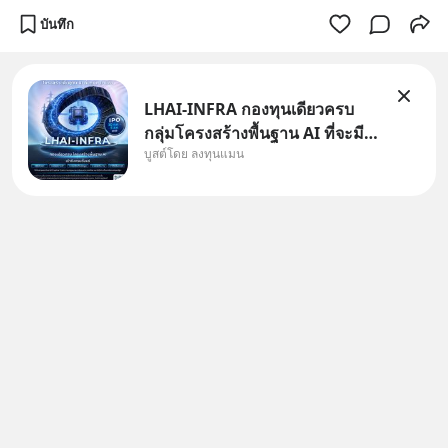
บันทึก
LHAI-INFRA กองทุนเดียวครบ
กลุ่มโครงสร้างพื้นฐาน AI ที่จะมี
บูสต์โดย ลงทุนแมน
งบลงทุนครั้งใหญ่ในประวัติศาสตร์
ที่เรียกว่า AI Supercycle หุ้นกลุ่ม
นี้ปรับตัวลงมากใน 1 เดือนที่ผ่าน
มา แต่ความจริงคือทั่วโลกยังเดิน
หน้าลงทุน AI