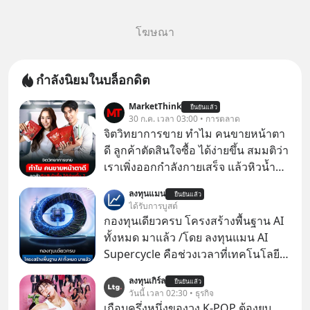
โฆษณา
กำลังนิยมในบล็อกดิต
MarketThink
ยืนยันแล้ว
30 ก.ค. เวลา 03:00 • การตลาด
จิตวิทยาการขาย ทำไม คนขายหน้าตา
ดี ลูกค้าตัดสินใจซื้อ ได้ง่ายขึ้น สมมติว่า
เราเพิ่งออกกำลังกายเสร็จ แล้วหิวน้ำ
มาก ๆ แล้วเจอร้านขายน้ำอยู่สองร้านที่
ลงทุนแมน
ยืนยันแล้ว
ขายของเหมือนกันทุกอย่าง
ได้รับการบูสต์
กองทุนเดียวครบ โครงสร้างพื้นฐาน AI
ทั้งหมด มาแล้ว /โดย ลงทุนแมน AI
Supercycle คือช่วงเวลาที่เทคโนโลยี
ปัญญาประดิษฐ์ จะกลายเป็นตัวขับ
ลงทุนเกิร์ล
ยืนยันแล้ว
เคลื่อนหลัก ของการเติบโตทาง
วันนี้ เวลา 02:30 • ธุรกิจ
เศรษฐกิจ และวิถีชีวิตของผู้คนอย่าง
เกือบครึ่งหนึ่งของวง K-POP ต้องยุบ