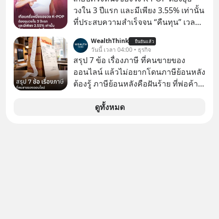
ยาวนานต่อจากนี้
วงใน 3 ปีแรก และมีเพียง 3.55% เท่านั้น
ที่ประสบความสำเร็จจน “คืนทุน” เวลา
มองเข้าไปในวงการ K-POP เรามักจะ
WealthThink
ยืนยันแล้ว
เห็นภาพความสำเร็จที่หรูหรา คอนเสิร์ต
วันนี้ เวลา 04:00 • ธุรกิจ
สเกลใหญ่ระดับสเตเดียม และยอดขา
สรุป 7 ข้อ เรื่องภาษี ที่คนขายของ
ยอัลบัมถล่มทลายจากวงตัวท็อปอย่าง
ออนไลน์ แล้วไม่อยากโดนภาษีย้อนหลัง
BTS, BLACKPINK หรือ SEVENTEEN
ต้องรู้ ภาษีย้อนหลังคือฝันร้าย ที่พ่อค้า
แม่ค้าคนไหนก็คงไม่อยากพบเจอ
ดูทั้งหมด