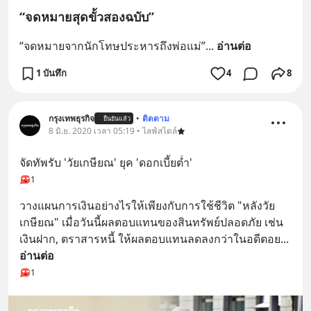
“จดหมายสุดขั้วสองฉบับ”
“จดหมายจากนักโทษประหารถึงพ่อแม่”
... 
อ่านต่อ
1 บันทึก
4
8
กรุงเทพธุรกิจ
•
ติดตาม
ยืนยันแล้ว
8 มิ.ย. 2020 เวลา 05:19 • ไลฟ์สไตล์
จัดทัพรับ 'วัยเกษียณ' ยุค 'ดอกเบี้ยต่ำ'
1
วางแผนการเงินอย่างไรให้เพียงกับการใช้ชีวิต "หลังวัย
เกษียณ" เมื่อวันนี้ผลตอบแทนของสินทรัพย์ปลอดภัย เช่น 
เงินฝาก, ตราสารหนี้ ให้ผลตอบแทนลดลงกว่าในอดีตอย
... 
อ่านต่อ
1