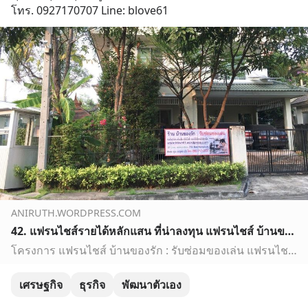
โทร. 0927170707 Line: blove61
ANIRUTH.WORDPRESS.COM
42. แฟรนไชส์รายได้หลักแสน ที่น่าลงทุน แฟรนไชส์ บ้านของรัก : รับซ่อมของเล่น แฟรนไชส์เพื่อสังคม ผู้ที่ไม่มีความรู้ ทางด้านช่าง ก็ทำได้
โครงการ แฟรนไชส์ บ้านของรัก : รับซ่อมของเล่น แฟรนไชส์เพ…
เศรษฐกิจ
ธุรกิจ
พัฒนาตัวเอง