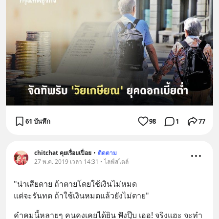
61 บันทึก
98
1
77
chitchat คุยเรื่อยเปื่อย
•
ติดตาม
27 พ.ค. 2019 เวลา 14:31 • ไลฟ์สไตล์
"น่าเสียดาย ถ้าตายโดยใช้เงินไม่หมด 
แต่จะรันทด ถ้าใช้เงินหมดแล้วยังไม่ตาย"
คำคมนี้หลายๆ คนคงเคยได้ยิน ฟังปุ๊บ เออ! จริงแฮะ จะทำ