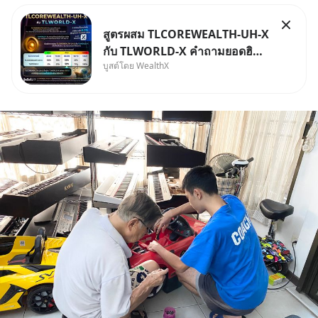
สูตรผสม TLCOREWEALTH-UH-X
กับ TLWORLD-X คำถามยอดฮิตที่
บูสต์โดย WealthX
คนใช้ WealthX ถามเข้ามา