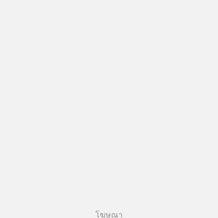
#boundary #selfdevelopment #แอป
เท๋dinnertalk
#missiontothemoonpodcast
โฆษณา