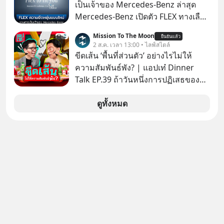
เป็นเจ้าของ Mercedes-Benz ล่าสุด
จริง ๆ ลงทุนแมนจะเล่าให้ฟัง
Mercedes-Benz เปิดตัว FLEX ทางเลือก
เป็นเจ้าของรถที่ยืดหยุ่น บนแนวคิด
Mission To The Moon
ยืนยันแล้ว
“Flex to Fit You ยืดได้ตามสไตล์คุณ
2 ส.ค. เวลา 13:00 • ไลฟ์สไตล์
ด้วย StarChoice” ตอบโจทย์ Lifestyle
ขีดเส้น ‘พื้นที่ส่วนตัว’ อย่างไรไม่ให้
การเป็นเจ้าของรถที่ออกแบบการเงินได้
ความสัมพันธ์พัง? | แอปเท๋ Dinner
เอง ครบสัญญาจะผ่อนต่อ คืนรถ หรือ
Talk EP.39 ถ้าวันหนึ่งการปฏิเสธของ
ซื้อขาดก็ได้ เช่น
เราทำให้อีกฝ่ายรู้สึกเจ็บปวด คิดว่าเรา
ตั้งกำแพงใส่และมองว่าเราเห็นแก่ตัวทั้ง
ดูทั้งหมด
ที่เราเองก็ไม่เคยปฏิเสธใครอย่างนี้มา
ก่อน แต่พอตั้งใจจะ ‘สร้างขอบเขต’ เพื่อ
ตัวเองดูสักครั้ง กลับทำให้เกิดรอยร้าว
ในความสัมพันธ์เสียอย่างนั้น โดยราย
การแอปเท๋ Dinner Talk ในวันนี้โฮสต์
ทั้ง 2 ท่าน แทป-รวิศ หาญอุตสาหะ และ
เอ๋ นิ้วกลม-สราวุธ เฮ้งสวัสดิ์ จะพาทุก
คนไปสำรวจวิธีสร้างขอบเขตเพื่อรักษา
ใจของตัวเองและรักษาความสัมพันธ์
ของคนรอบข้างไปพร้อมกัน