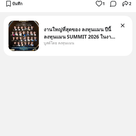
บันทึก
1
2
งานใหญ่ที่สุดของ ลงทุนแมน ปีนี้
ลงทุนแมน SUMMIT 2026 ในงาน
บูสต์โดย ลงทุนแมน
นี้จะมีเจ้าของธุรกิจ Dr.PONG,
หมึกกรุบ, Srichand, Jones’
Salad, LA GLACE, Fastwork,
MizuMi, KARMART, อิชิตัน มา
แชร์ความรู้การสร้างธุรกิจ