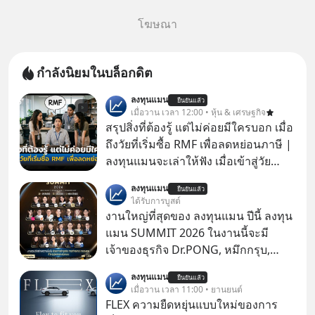
โฆษณา
กำลังนิยมในบล็อกดิต
ลงทุนแมน
ยืนยันแล้ว
เมื่อวาน เวลา 12:00 • หุ้น & เศรษฐกิจ
สรุปสิ่งที่ต้องรู้ แต่ไม่ค่อยมีใครบอก เมื่อ
ถึงวัยที่เริ่มซื้อ RMF เพื่อลดหย่อนภาษี |
ลงทุนแมนจะเล่าให้ฟัง เมื่อเข้าสู่วัย
ทำงานและเริ่มมีรายได้ถึงเกณฑ์เสีย
ลงทุนแมน
ยืนยันแล้ว
ภาษี หลายคนมักได้รับคำแนะนำให้
ได้รับการบูสต์
ลงทุนใน RMF เพราะนอกจากจะช่วยลด
งานใหญ่ที่สุดของ ลงทุนแมน ปีนี้ ลงทุน
หย่อนภาษีได้แล้ว ยังเป็นโอกาสในการ
แมน SUMMIT 2026 ในงานนี้จะมี
สร้างความมั่งคั่งระยะยาว แต่น้อยคน
เจ้าของธุรกิจ Dr.PONG, หมึกกรุบ,
นักที่จะลงลึกว่า ถ้าลงทุนใน RMF ควรรู้
Srichand, Jones’ Salad, LA GLACE,
ลงทุนแมน
อะไรบ้าง ควรดู ตรงไหน ทำอย่างไร ถึง
ยืนยันแล้ว
Fastwork, MizuMi, KARMART, อิชิตัน
เมื่อวาน เวลา 11:00 • ยานยนต์
จะดีกับเรา แล้วเราควรรู้ข้อมูลอะไร
มาแชร์ความรู้การสร้างธุรกิจ
FLEX ความยืดหยุ่นแบบใหม่ของการ
เกี่ยวกับ RMF บ้าง เพื่อให้นำไปใช้ต่อได้