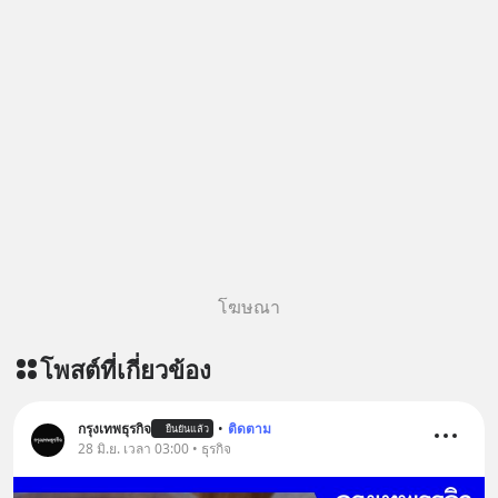
อย่างไร? Redlight (ไฟแดง) จะเปลี่ยน
อุปสรรคและความผิดพลาดให้กลายเป็น
บทเรียนที่ส่งเราไปได้ไกลกว่าเดิมได้
อย่างไร? หากคุณกำลังรู้สึกว่าชีวิตเจอ
แต่ทางตัน ลองเปิดใจฟัง EP. นี้ แล้วคุณ
จะพบว่า อุปสรรคตรงหน้าอาจเป็นเพียง
ทางเลี้ยวที่พาคุณไปเจอชีวิตที่ดีกว่าเดิม
#Greenlights
#MatthewMcConaughey #พัฒนาตัว
เอง #MissionToTheMoon
#missiontothemoonpodcast
โฆษณา
โพสต์ที่เกี่ยวข้อง
กรุงเทพธุรกิจ
•
ติดตาม
ยืนยันแล้ว
28 มิ.ย. เวลา 03:00 • ธุรกิจ