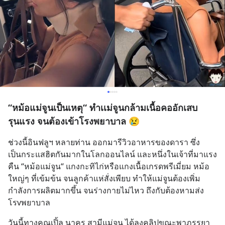
“หม้อแม่จูนเป็นเหตุ“ ทำเเม่จูนกล้ามเนื้อคออักเสบ
รุนแรง จนต้องเข้าโรงพยาบาล 😢
ช่วงนี้อินฟลูฯ หลายท่าน ออกมารีวิวอาหารของดารา ซึ่ง
เป็นกระแสฮิตกันมากในโลกออนไลน์ และหนึ่งในเจ้าที่มาแรง
คืน “หม้อแม่จูน“ แกงกะทิไก่หรือแกงเนื้อเกรดพรีเมี่ยม หม้อ
ใหญ่ๆ ที่เข้มข้น จนลูกค้าแห่สั่งเพียบ ทำให้แม่จูนต้องเพิ่ม
กำลังการผลิตมากขึ้น จนร่างกายไม่ไหว ถึงกับต้องหามส่ง
โรvพยาบาล
วันนี้ทางคุณเปิ้ล นาคร สามีแม่จูน ได้ลงคลิปขณะพาภรรยา