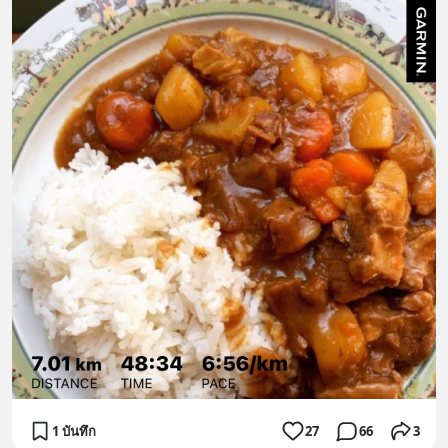
1 บันทึก
27
66
3