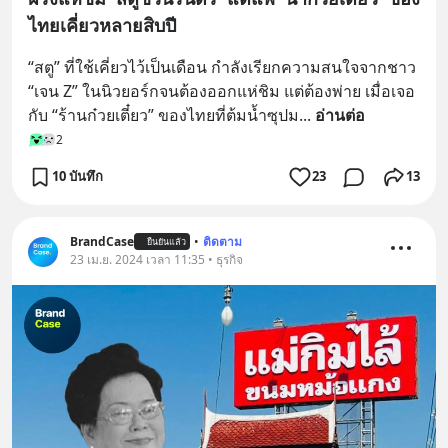
ไทยเคี่ยวหลายสิบปี
“สตู” ที่ใช้เคี่ยวไว้เป็นเดือน กำลังเรียกความสนใจจากชาว 
“เจน Z” ในนิวยอร์กจนต้องออกแห่ชิม แต่ต้องพ่าย เมื่อเจอ
กับ “ร้านก๋วยเตี๋ยว” ของไทยที่ต้มน้ำซุปม
... 
อ่านต่อ
2
10 บันทึก
23
13
BrandCase
•
ติดตาม
ยืนยันแล้ว
23 เม.ย. 2024 เวลา 11:35 • ธุรกิจ