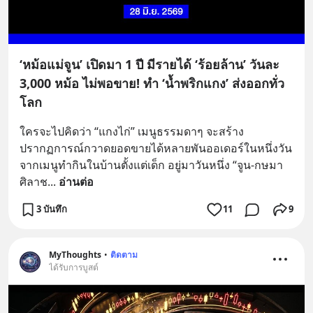
‘หม้อแม่จูน’ เปิดมา 1 ปี มีรายได้ ‘ร้อยล้าน’ วันละ
3,000 หม้อ ไม่พอขาย! ทำ ‘น้ำพริกแกง’ ส่งออกทั่ว
โลก
ใครจะไปคิดว่า “แกงไก่” เมนูธรรมดาๆ จะสร้าง
ปรากฏการณ์กวาดยอดขายได้หลายพันออเดอร์ในหนึ่งวัน 
จากเมนูทำกินในบ้านตั้งแต่เด็ก อยู่มาวันหนึ่ง “จูน-กษมา 
ศิลาช
... 
อ่านต่อ
3 บันทึก
11
9
MyThoughts
•
ติดตาม
ได้รับการบูสต์