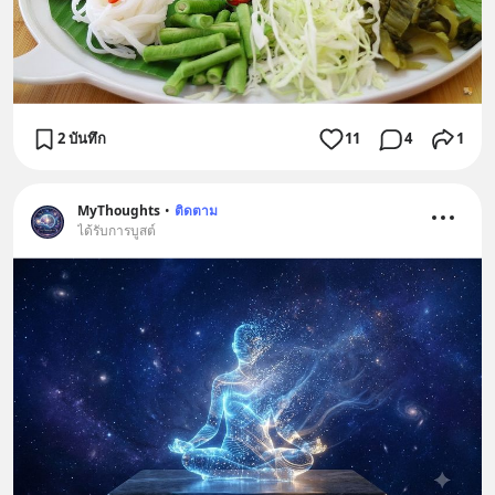
2 บันทึก
11
4
1
MyThoughts
•
ติดตาม
ได้รับการบูสต์