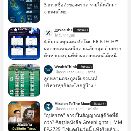
3 เกาะชื่อดังของตราด รายได้หลักมา
จากคนไทย
WealthX
ยืนยันแล้ว
ได้รับการบูสต์
4 ธีมกองทุนเด่น คัดโดย PICKTECH™
ผลตอบแทนเหนือค่าเฉลี่ยกลุ่ม ถ้าอยาก
ค้นหากองทุนที่ทำผลตอบแทนได้เหนือ
กว่าค่าเฉลี่ยกลุ่ม โดยที่ไม่ต้องมานั่ง
WealthThink
ยืนยันแล้ว
ค้นหาข้อมูลและวิเคราะห์เองให้เสีย
เมื่อวาน เวลา 04:00 • ธุรกิจ
เวลา แค่ใช้ PICKTECH™ บนแอป
ลูกหลานตระกูลเจียรวนนท์
WealthX ช่วยคัดกองทุนเด่นให้ได้
บริหารธุรกิจอะไรอยู่บ้าง ?
Mission To The Moon
ยืนยันแล้ว
เมื่อวาน เวลา 13:00 • หนังสือ
"อุปสรรค" อาจเป็นสัญญาณสู่ชีวิตที่ดี
กว่า? #สรุปหนังสือ Greenlights | MM
EP.2725 “ไฟแดงในวันนี้ แท้จริงแล้ว