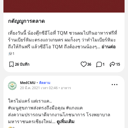
กตัญญูการตลาด
เที่ยงวันนี้ น้องตุ๊กซีอีโอที่ TQM ชวนผมไปกินอาหารฟรีที่
ร้านเบียร์หิมะตรงแถวเกษตร ผมก็งงๆ ว่าทำไมเบียร์หิมะ
ถึงให้กินฟรี แล้วซีอีโอ TQM ถึงต้องชวนน้องๆ
... 
อ่านต่อ
1
26 บันทึก
36
1
15
MedCMU
•
ติดตาม
20 มี.ค. 2021 เวลา 02:46 • อาหาร
ใครไม่แคร์ แต่เราแค.. 
#เมนูสุขภาพส่งตรงถึงมือคุณ #แกงแค
ส่งความปรารถนาดีจากงานโภชนาการ โรงพยาบาล
มหาราชนครเชียงใหม่
... 
ดูเพิ่มเติม