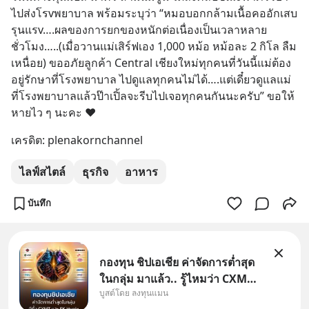
ไปส่งโรvพยาบาล พร้อมระบุว่า “หมอบอกกล้ามเนื้อคออักเสบ
รุนแรv….ผลของการยกของหนักต่อเนื่องเป็นเวลาหลาย
ชั่วโมง…..(เมื่อวานแม่เสิร์ฟเอง 1,000 หม้อ หม้อละ 2 กิโล ลืม
เหนื่อย) ขออภัยลูกค้า Central เชียงใหม่ทุกคนที่วันนี้แม่ต้อง
อยู่รักษาที่โรงพยาบาล ไปดูแลทุกคนไม่ได้….แต่เดี๋ยวดูแลแม่
ที่โรงพยาบาลแล้วป๊าเปิ้ลจะรีบไปเจอทุกคนกันนะครับ” ขอให้
หายไว ๆ นะคะ ❤️
เครดิต: plenakornchannel
ไลฟ์สไตล์
ธุรกิจ
อาหาร
บันทึก
กองทุน ชิปเอเชีย ค่าจัดการต่ำสุด
ในกลุ่ม มาแล้ว.. รู้ไหมว่า CXMT
บูสต์โดย ลงทุนแมน
อยู่ดี ๆ ขึ้นมาเป็นบริษัทอันดับ 1 ใน