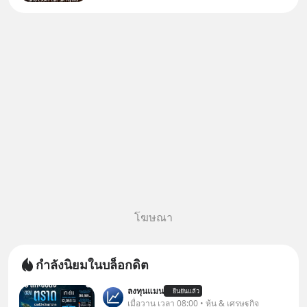
จีนแซงหน้า Tencent ขณะ
เดียวกัน TSMC เป็นบริษัทอันดับ 1
ในไต้หวันมานานแล้ว
โฆษณา
กำลังนิยมในบล็อกดิต
ลงทุนแมน
ยืนยันแล้ว
เมื่อวาน เวลา 08:00 • หุ้น & เศรษฐกิจ