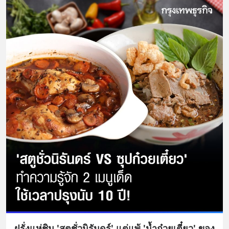
ฝรั่งแห่ชิม 'สตูชั่วนิรันดร์' แต่แพ้ 'น้ำก๋วยเตี๋ยว' ของ