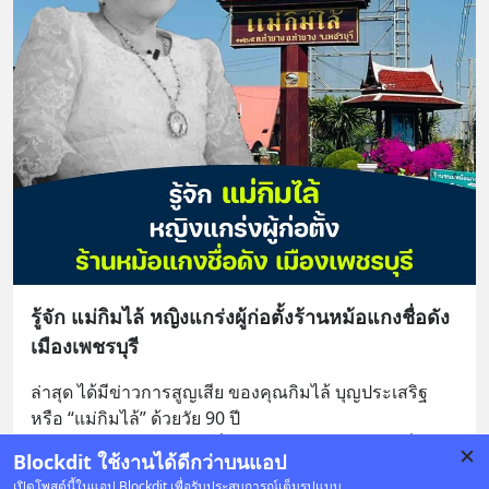
รู้จัก แม่กิมไล้ หญิงแกร่งผู้ก่อตั้งร้านหม้อแกงชื่อดัง
เมืองเพชรบุรี
ล่าสุด ได้มีข่าวการสูญเสีย ของคุณกิมไล้ บุญประเสริฐ 
หรือ “แม่กิมไล้” ด้วยวัย 90 ปี
เจ้าของร้านขายของฝากชื่อดังจากจังหวัดเพชรบุรี ที่ม
... 
Blockdit ใช้งานได้ดีกว่าบนแอป
ดูเพิ่มเติม
เปิดโพสต์นี้ในแอป Blockdit เพื่อรับประสบการณ์เต็มรูปแบบ