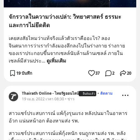
จักรวาลในความว่างเปล่า: วิทยาศาสตร์ ธรรมะ
และการไม่ยึดติด
เคยสงสัยไหมว่าแท้จริงแล้วตัวเราคืออะไร? ลอง
จินตนาการว่าเรากำลังมองลึกลงไปในร่างกาย ร่างกาย
ของเราประกอบขึ้นจากเซลล์นับล้านล้านเซลล์ ภายใน
เซลล์มีส่วนประ
... 
ดูเพิ่มเติม
19 บันทึก
37
2
20
Thairath Online - ไทยรัฐออนไลน์
•
ติดตาม
ยืนยันแล้ว
19 เม.ย. 2022 เวลา 08:30 • ข่าว
สาวแชร์ประสบการณ์ แพ้กุ้งรุนแรง หลังปนมาในอาหาร 
อ้วก แน่นหน้าอก ต้องหามส่ง รพ.
สาวแชร์ประสบการณ์แพ้กุ้งหนัก จนถูกหามส่ง รพ. หลัง