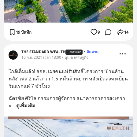
19 บันทึก
9
14
THE STANDARD WEALTH
•
ติดตาม
ยืนยันแล้ว
10 ก.ย. 2021 เวลา 13:00 • หุ้น & เศรษฐกิจ
ใกล้เต็มแล้ว! ธอส. เผยคนแห่รับสิทธิ์โครงการ ‘บ้านล้าน
หลัง’ เฟส 2 แล้วกว่า 1.5 หมื่นล้านบาท หลังเปิดลงทะเบียน
วันแรกแค่ 7 ชั่วโมง
ฉัตรชัย ศิริไล กรรมการผู้จัดการ ธนาคารอาคารสงเครา
ะ
... 
ดูเพิ่มเติม