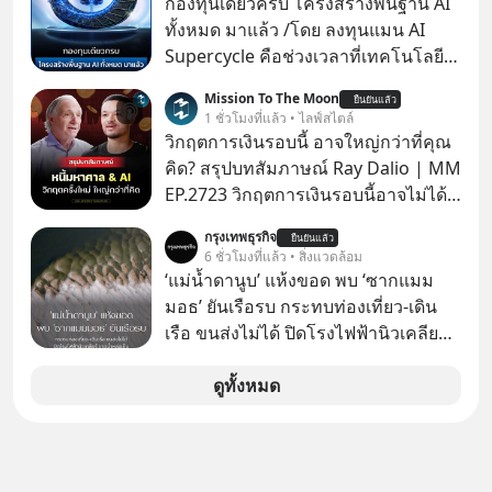
กองทุนเดียวครบ โครงสร้างพื้นฐาน AI
ทั้งหมด มาแล้ว /โดย ลงทุนแมน AI
Supercycle คือช่วงเวลาที่เทคโนโลยี
ปัญญาประดิษฐ์ จะกลายเป็นตัวขับ
Mission To The Moon
ยืนยันแล้ว
เคลื่อนหลัก ของการเติบโตทาง
1 ชั่วโมงที่แล้ว • ไลฟ์สไตล์
เศรษฐกิจ และวิถีชีวิตของผู้คนอย่าง
วิกฤตการเงินรอบนี้ อาจใหญ่กว่าที่คุณ
ยาวนานต่อจากนี้
คิด? สรุปบทสัมภาษณ์ Ray Dalio | MM
EP.2723 วิกฤตการเงินรอบนี้อาจไม่ได้
เหมือนทุกครั้งที่เราเคยเจอ เมื่อ Ray
กรุงเทพธุรกิจ
ยืนยันแล้ว
Dalio ชายผู้เคยทำนายวิกฤตเศรษฐกิจ
6 ชั่วโมงที่แล้ว • สิ่งแวดล้อม
มาแล้วหลายต่อหลายครั้ง ออกมาส่ง
‘แม่น้ำดานูบ’ แห้งขอด พบ ‘ซากแมม
สัญญาณเตือนระเบิดเวลาลูกใหม่ที่
มอธ’ ยันเรือรบ กระทบท่องเที่ยว-เดิน
กำลังก่อตัวขึ้น จาก "ระเบิดหนี้สิน
เรือ ขนส่งไม่ได้ ปิดโรงไฟฟ้านิวเคลียร์
มหาศาล" ผสานเข้ากับ "ฟองสบู่กระแส
ขาดน้ำหล่อเย็น “ทวีปยุโรป” กำลังเผชิญ
AI" ที่ผู้คนกำลังแห่ไล่ราคาอย่างบ้าคลั่ง
กับฤดูร้อนรุนแรงและภัยแล้งที่ยาวนาน
ดูทั้งหมด
บทเรียนจากประวัติศาสตร์ 500 ปี บอก
อย่างไม่เคยปรากฏมาก่อน ส่งผลให้
อะไรเรา? ระเบียบโลกกำลังจะเปลี่ยน
แม่น้ำหลายสายลดระดับลงสู่ระดับต่ำ
มือไปในทิศทางไหน? และเราควรรับมือ
สุดเป็นประวัติการณ์ โดยเฉพาะ “แม่น้ำ
อย่างไรก่อนที่ทุกอย่างจะสายเกินไป?
ดานูบ” ซึ่งเป็นแม่น้ำยาวอันดับสองของ