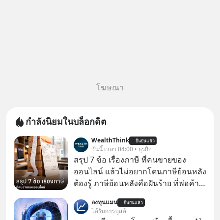
โฆษณา
กำลังนิยมในบล็อกดิต
WealthThink
ยืนยันแล้ว
วันนี้ เวลา 04:00 • ธุรกิจ
สรุป 7 ข้อ เรื่องภาษี ที่คนขายของ
ออนไลน์ แล้วไม่อยากโดนภาษีย้อนหลัง
ต้องรู้ ภาษีย้อนหลังคือฝันร้าย ที่พ่อค้า
แม่ค้าคนไหนก็คงไม่อยากพบเจอ
ลงทุนแมน
ยืนยันแล้ว
ได้รับการบูสต์