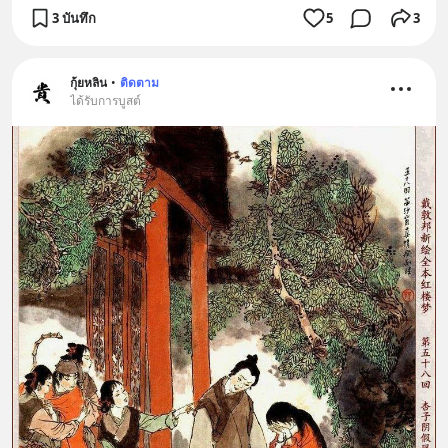
3 บันทึก
5
3
กุ้ยหลิน
•
ติดตาม
ได้รับการบูสต์