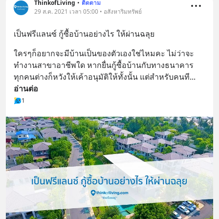
ThinkofLiving
•
ติดตาม
29 ส.ค. 2021 เวลา 05:00 • อสังหาริมทรัพย์
เป็นฟรีแลนซ์ กู้ซื้อบ้านอย่างไร ให้ผ่านฉลุย
ใครๆก็อยากจะมีบ้านเป็นของตัวเองใช่ไหมคะ ไม่ว่าจะ
ทำงานสาขาอาชีพใด หากยื่นกู้ซื้อบ้านกับทางธนาคาร 
ทุกคนต่างก็หวังให้เค้าอนุมัติให้ทั้งนั้น แต่สำหรับคนที
... 
อ่านต่อ
1