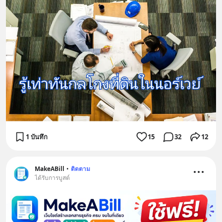
1 บันทึก
15
32
12
MakeABill
•
ติดตาม
ได้รับการบูสต์