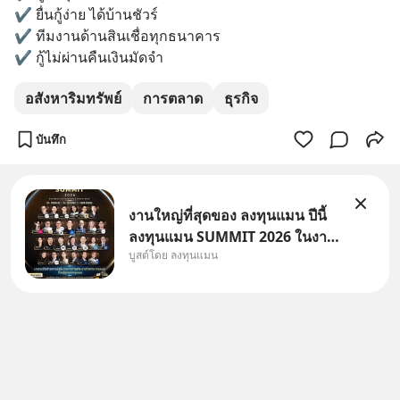
✔ ยื่นกู้ง่าย ได้บ้านชัวร์ 
✔ ทีมงานด้านสินเชื่อทุกธนาคาร
‎✔ กู้ไม่ผ่านคืนเงินมัดจำ
อสังหาริมทรัพย์
การตลาด
ธุรกิจ
บันทึก
งานใหญ่ที่สุดของ ลงทุนแมน ปีนี้
ลงทุนแมน SUMMIT 2026 ในงาน
บูสต์โดย ลงทุนแมน
นี้จะมีเจ้าของธุรกิจ Dr.PONG,
หมึกกรุบ, Srichand, Jones’
Salad, LA GLACE, Fastwork,
MizuMi, KARMART, อิชิตัน มา
แชร์ความรู้การสร้างธุรกิจ