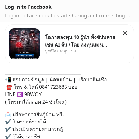
Log in to Facebook
Log in to Facebook to start sharing and connecting with your friends, family and people you know.
โอกาสลงทุน 10 ผู้นำ ทั้งซัปพลาย
เชน AI จีน /โดย ลงทุนแมน
บูสต์โดย ลงทุนแมน
✅ลงทุนตรง คัด 10 ผู้นำเน้น ๆ ใน
ธีม AI จีน ✅คัดเลือกหุ้นใหม่ 9 ตัว
เข้ากองทุน ✅ร่วมเป็นเจ้าของ
‎___________________________________
ผู้นำ AI จีน ตั้งแต่โรงงานผลิตชิป
📲 สอบถามข้อมูล | นัดชมบ้าน | ปรึกษาสินเชื่อ 
หน่วยความจำ โมเดล
 ☎️ โทร & ไลน์ 0841723685 บอย
LINE 🆔 9BWOY
( โทรมาได้ตลอด 24 ชั่วโมง )
📩‎ ปรึกษาการยื่นกู้บ้าน ฟรี!
‎✔ วิเคราะห์รายได้     
✔ ประเมินความสามารถกู้
‎✔ กู้ได้ทุกอาชีพ  