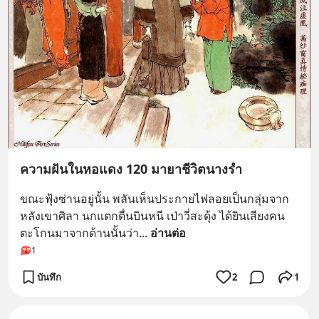
ความฝันในหอแดง 120 มายาชีวิตนางรำ
ขณะฟุ้งซ่านอยู่นั้น พลันเห็นประกายไฟลอยเป็นกลุ่มจาก
หลังเขาศิลา นกแตกตื่นบินหนี เป่าวี่สะดุ้ง ได้ยินเสียงคน
ตะโกนมาจากด้านนั้นว่า
... 
อ่านต่อ
1
บันทึก
2
1