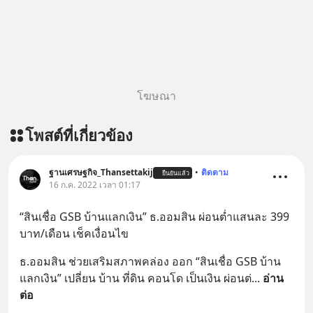
โฆษณา
โพสต์ที่เกี่ยวข้อง
ฐานเศรษฐกิจ_Thansettakij
•
ติดตาม
ยืนยันแล้ว
16 ก.ค. 2022 เวลา 01:17
“สินเชื่อ GSB บ้านแลกเงิน” ธ.ออมสิน ผ่อนต่ำแสนละ 399 
บาท/เดือน เช็คเงื่อนไข
ธ.ออมสิน ช่วยเสริมสภาพคล่อง ออก “สินเชื่อ GSB บ้าน
แลกเงิน” เปลี่ยน บ้าน ที่ดิน คอนโด เป็นเงิน ผ่อนต่
... 
อ่าน
ต่อ