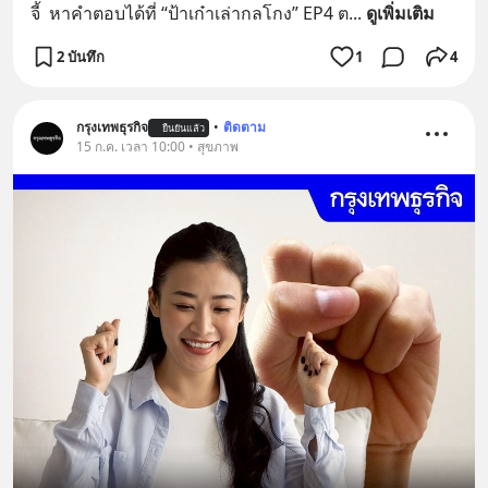
จี้  หาคำตอบได้ที่ “ป้าเก๋าเล่ากลโกง” EP4 ต
... 
ดูเพิ่มเติม
2 บันทึก
1
4
กรุงเทพธุรกิจ
•
ติดตาม
ยืนยันแล้ว
15 ก.ค. เวลา 10:00 • สุขภาพ