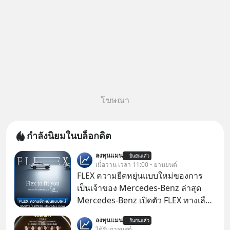
โฆษณา
กำลังนิยมในบล็อกดิต
ลงทุนแมน
ยืนยันแล้ว
เมื่อวาน เวลา 11:00 • ยานยนต์
FLEX ความยืดหยุ่นแบบใหม่ของการ
เป็นเจ้าของ Mercedes-Benz ล่าสุด
Mercedes-Benz เปิดตัว FLEX ทางเลือก
เป็นเจ้าของรถที่ยืดหยุ่น บนแนวคิด
ลงทุนแมน
ยืนยันแล้ว
“Flex to Fit You ยืดได้ตามสไตล์คุณ
ได้รับการบูสต์