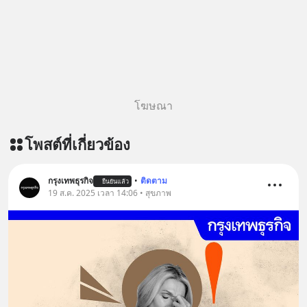
ติดตามสาระดี ๆ อัพเดททุกวันผ่าน Line
OA ด.ดล Blog คลิกเลย -->
https://lin.ee/aMEkyNA
========================= 📣
สนับสนุนโดย 📣
=========================
โฆษณา
เครียด หลับยาก ผมอยากแนะนำ
ผลิตภัณฑ์เสริมอาหาร Diip CBD ช่วย
โพสต์ที่เกี่ยวข้อง
บรรเทาความเครียด ลดความวิตกกังวล
เพิ่มการผ่อนคลาย ซึ่งช่วยให้การนอน
หลับมีประสิทธิภาพมากยิ่งขึ้น 📍 สนใจ
กรุงเทพธุรกิจ
•
ติดตาม
ยืนยันแล้ว
สั่งซื้อสินค้า Diip CBD 💬 LINE :
19 ส.ค. 2025 เวลา 14:06 • สุขภาพ
@diipgeek 🔗 หรือกดลิงก์
https://lin.ee/U91Fzyz