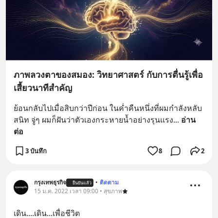
ภาพลวงตาของสมอง: วิทยาศาสตร์ กับการตื่นรู้เพื่อ
เสี้ยวนาทีสำคัญ
ย้อนกลับไปเมื่อสิบกว่าปีก่อน ในค่ำคืนหนึ่งที่ผมกำลังหลับ
สนิท จู่ๆ ผมก็ฝันว่าตัวเองกระหายน้ำอย่างรุนแรง
... 
อ่าน
ต่อ
3 บันทึก
8
2
กรุงเทพธุรกิจ
•
ติดตาม
ยืนยันแล้ว
15 ม.ค. 2022 เวลา 09:00 • สุขภาพ
เดิน....เดิน...เพื่อชีวิต