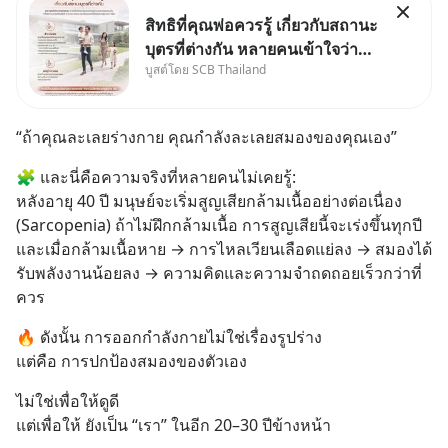
สิทธิที่คุณพ่อควรรู้ เกี่ยวกับสถานะ
บุตรที่ต่างกัน หลายคนเข้าใจว่า
บูสต์โดย SCB Thailand
"เมื่อเป็นลูกของพ่อและแม่ ก็ย่อม
เป็นบุตรชอบด้วยกฎหมายของทั้ง
สองฝ่าย" แต่ในความเป็นจริง
“ถ้าคุณละเลยร่างกาย คุณกำลังละเลยสมองของคุณเอง”
กฎหมายไทยไม่ได้กำหนดไว้แบบ
นั้น
🧩 และนี่คือความจริงที่หลายคนไม่เคยรู้:
หลังอายุ 40 ปี มนุษย์จะเริ่มสูญเสียกล้ามเนื้ออย่างต่อเนื่อง 
(Sarcopenia) ถ้าไม่ฝึกกล้ามเนื้อ การสูญเสียนี้จะเร่งขึ้นทุกปี 
และเมื่อกล้ามเนื้อหาย → การไหลเวียนเลือดแย่ลง → สมองได้
รับพลังงานน้อยลง → ความคิดและความจำถดถอยเร็วกว่าที่
ควร
🔥 ดังนั้น การออกกำลังกายไม่ใช่เรื่องรูปร่าง
แต่คือ การปกป้องสมองของตัวเอง
ไม่ใช่เพื่อให้ดูดี
แต่เพื่อให้ ยังเป็น “เรา” ในอีก 20–30 ปีข้างหน้า