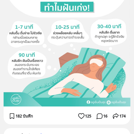
182 บันทึก
125
16
174