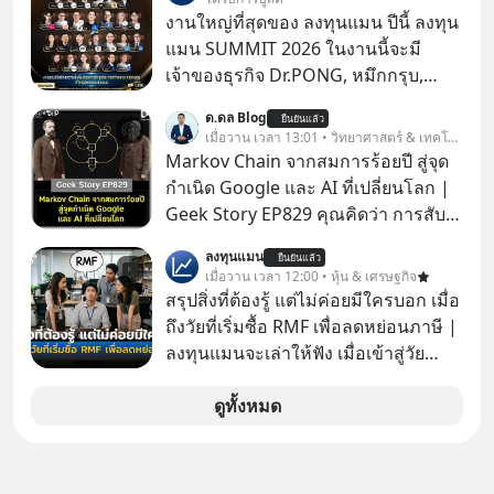
ด้วย StarChoice” ตอบโจทย์ Lifestyle
งานใหญ่ที่สุดของ ลงทุนแมน ปีนี้ ลงทุน
การเป็นเจ้าของรถที่ออกแบบการเงินได้
แมน SUMMIT 2026 ในงานนี้จะมี
เอง ครบสัญญาจะผ่อนต่อ คืนรถ หรือ
เจ้าของธุรกิจ Dr.PONG, หมึกกรุบ,
ซื้อขาดก็ได้ เช่น
Srichand, Jones’ Salad, LA GLACE,
ด.ดล Blog
ยืนยันแล้ว
Fastwork, MizuMi, KARMART, อิชิตัน
เมื่อวาน เวลา 13:01 • วิทยาศาสตร์ & เทคโนโลยี
มาแชร์ความรู้การสร้างธุรกิจ
Markov Chain จากสมการร้อยปี สู่จุด
กำเนิด Google และ AI ที่เปลี่ยนโลก |
Geek Story EP829 คุณคิดว่า การสับ
ไพ่ในคาสิโน ปริมาณยูเรเนียมในระเบิด
ลงทุนแมน
ยืนยันแล้ว
นิวเคลียร์ อัลกอริทึมของ Google ที่ใช้
เมื่อวาน เวลา 12:00 • หุ้น & เศรษฐกิจ
โค่นล้มแชมป์เก่าอย่าง Yahoo และ
สรุปสิ่งที่ต้องรู้ แต่ไม่ค่อยมีใครบอก เมื่อ
ความฉลาดของ AI ในปัจจุบัน มีอะไรที่
ถึงวัยที่เริ่มซื้อ RMF เพื่อลดหย่อนภาษี |
เหมือนกัน? เชื่อหรือไม่ว่า สิ่งเปลี่ยนโลก
ลงทุนแมนจะเล่าให้ฟัง เมื่อเข้าสู่วัย
ทั้งหมดนี้ ล้วนมีจุดเริ่มต้นมาจาก “การ
ทำงานและเริ่มมีรายได้ถึงเกณฑ์เสีย
ทะเลาะกัน” ของนักคณิตศาสตร์ชาว
ภาษี หลายคนมักได้รับคำแนะนำให้
ดูทั้งหมด
รัสเซียสองคนเมื่อกว่าร้อยปีก่อน! จาก
ลงทุนใน RMF เพราะนอกจากจะช่วยลด
สมการที่เคยถูกมองว่าไร้สาระและไม่มี
หย่อนภาษีได้แล้ว ยังเป็นโอกาสในการ
ประโยชน์ สู่รากฐานของเทคโนโลยี
สร้างความมั่งคั่งระยะยาว แต่น้อยคน